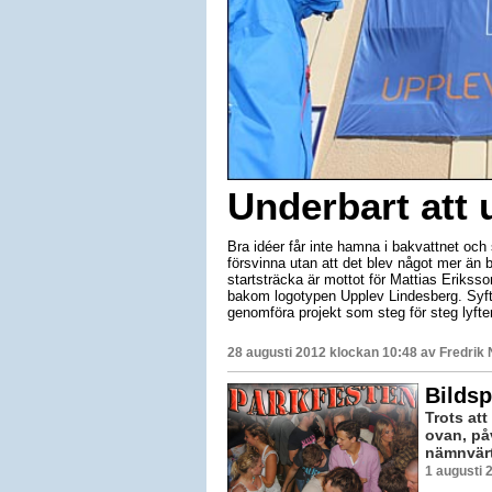
Underbart att 
Bra idéer får inte hamna i bakvattnet och s
försvinna utan att det blev något mer än ba
startsträcka är mottot för Mattias Eriks
bakom logotypen Upplev Lindesberg. Syft
genomföra projekt som steg för steg lyfte
28 augusti 2012 klockan 10:48 av
Fredrik
Bildsp
Trots at
ovan, på
nämnvärt
1 augusti 