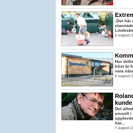
Extrem
-Det här 
stannade 
Lindesber
6 augusti 
Kommu
Hur drift
höst är 
vara nära
6 augusti 
Roland
kunde
Det allmä
uruselt i
upplevde
har...
7 augusti 