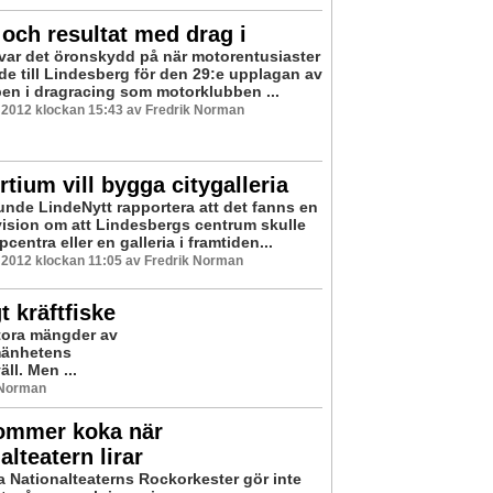
 och resultat med drag i
 var det öronskydd på när motorentusiaster
de till Lindesberg för den 29:e upplagan av
en i dragracing som motorklubben ...
 2012 klockan 15:43 av Fredrik Norman
tium vill bygga citygalleria
kunde LindeNytt rapportera att det fanns en
vision om att Lindesbergs centrum skulle
pcentra eller en galleria i framtiden...
 2012 klockan 11:05 av Fredrik Norman
t kräftfiske
stora mängder av
lmänhetens
ll. Men ...
 Norman
ommer koka när
alteatern lirar
a Nationalteaterns Rockorkester gör inte