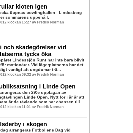
rullar kloten igen
vecka öppnas bowlinghallen i Lindesberg
ter sommarens uppehåll.
2012 klockan 15:27 av Fredrik Norman
i och skadegörelser vid
latserna tycks öka
påret Lindessjön Runt har inte bara blivit
för motionärer. Vid lägerplatserna har det
ldigt vanligt att ungdomar trä...
2012 klockan 09:32 av Fredrik Norman
ubliksatsning i Linde Open
 arrangeras den 29:e upplagan av
gtävlingen Linde Open. Nytt för i år är att
bara är de tävlande som har chansen till ...
2012 klockan 11:01 av Fredrik Norman
lsderby i skogen
rdag arrangeras Fotbollens Dag vid