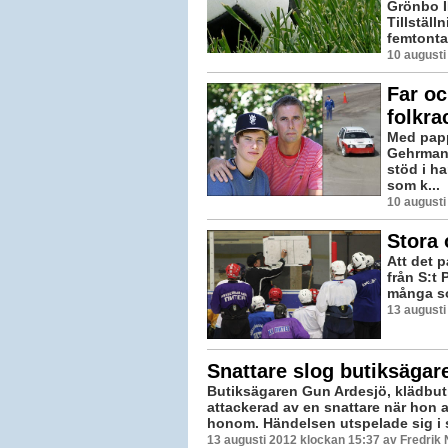
Grönbo I
Tillställ
femtontal
10 augusti
Far oc
folkra
Med papp
Gehrman 
stöd i ha
som k...
10 augusti
Stora 
Att det 
från S:t 
många so
13 augusti
Snattare slog butiksägar
Butiksägaren Gun Ardesjö, klädbuti
attackerad av en snattare när hon 
honom. Händelsen utspelade sig i s
13 augusti 2012 klockan 15:37 av Fredrik