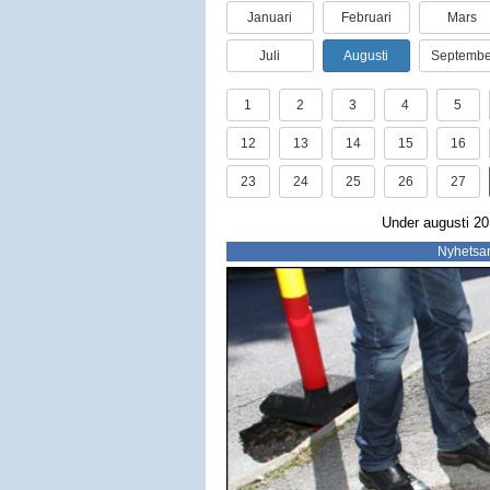
Januari
Februari
Mars
Juli
Augusti
Septembe
1
2
3
4
5
12
13
14
15
16
23
24
25
26
27
Under augusti 201
Nyhetsar