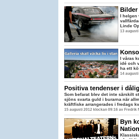
Bilder
I helgen
vallfärda
Linde Op
13 augusti
Konsor
I våras 
idé och 
ha ett kö
14 augusti
Positiva tendenser i dålig
Som befarat blev det inte särskilt 
sjöns svarta guld i burarna när al
kräftfiske arrangerades i fredags kvä
15 augusti 2012 klockan 09:16 av Fredrik
Byn k
Nation
Klassisk