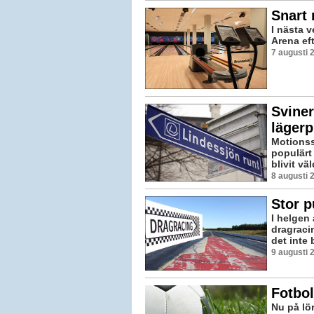
Snart 
I nästa 
Arena ef
7 augusti 
Sviner
lägerp
Motionss
populärt 
blivit vä
8 augusti 
Stor p
I helgen
dragracin
det inte 
9 augusti 
Fotbol
Nu på lö