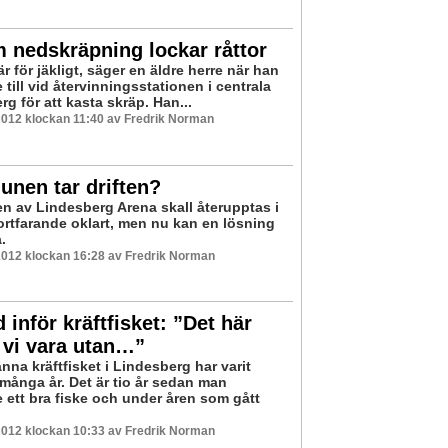
 nedskräpning lockar råttor
är för jäkligt, säger en äldre herre när han
till vid återvinningsstationen i centrala
g för att kasta skräp. Han...
2012 klockan 11:40 av Fredrik Norman
nen tar driften?
en av Lindesberg Arena skall återupptas i
fortfarande oklart, men nu kan en lösning
.
2012 klockan 16:28 av Fredrik Norman
 inför kräftfisket: ”Det här
 vi vara utan…”
nna kräftfisket i Lindesberg har varit
 många år. Det är tio år sedan man
 ett bra fiske och under åren som gått
2012 klockan 10:33 av Fredrik Norman