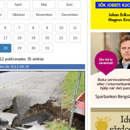
April
Maj
Juni
r
Oktober
November
December
6
7
8
9
10
11
17
18
19
20
21
22
28
29
30
31
2 publicerades 35 artiklar
kiv för 2012-08-28