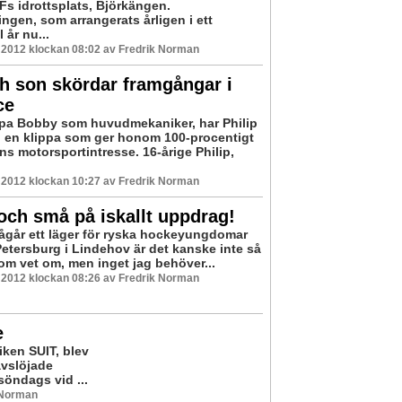
Fs idrottsplats, Björkängen.
ningen, som arrangerats årligen i ett
 år nu...
 2012 klockan 08:02 av Fredrik Norman
h son skördar framgångar i
ce
a Bobby som huvudmekaniker, har Philip
en klippa som ger honom 100-procentigt
ns motorsportintresse. 16-årige Philip,
 2012 klockan 10:27 av Fredrik Norman
och små på iskallt uppdrag!
pågår ett läger för ryska hockeyungdomar
Petersburg i Lindehov är det kanske inte så
m vet om, men inget jag behöver...
 2012 klockan 08:26 av Fredrik Norman
e
ken SUIT, blev
avslöjade
öndags vid ...
 Norman