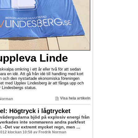
uppleva Linde
kvalpa omkring i ett år eller två för att sedan
ra en idé. Att gå från idé till handling med kort
son och den nystartade ekonomiska föreningen
et med Upplev Lindesberg är att fånga upp och
r Lindesbergs status.
Visa hela artikeln
 Norman
el: Högtryck i lågtrycket
t vädergudarna bjöd på explosiv energi från
verkades inte sommarens andra parkfest
. -Det var extremt mycket regn, men ...
2012 klockan 10:58 av Fredrik Norman