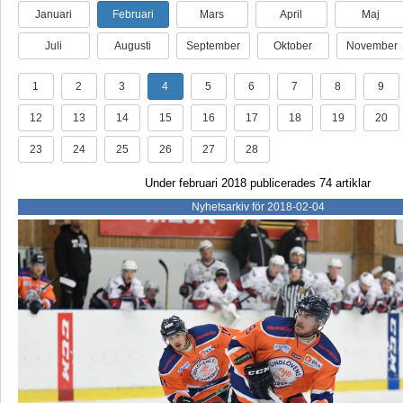
Januari
Februari
Mars
April
Maj
Juli
Augusti
September
Oktober
November
1
2
3
4
5
6
7
8
9
12
13
14
15
16
17
18
19
20
23
24
25
26
27
28
Under februari 2018 publicerades 74 artiklar
Nyhetsarkiv för 2018-02-04