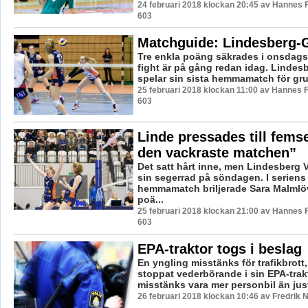
24 februari 2018 klockan 20:45 av Hannes F
603
Matchguide: Lindesberg-
Tre enkla poäng säkrades i onsdags
fight är på gång redan idag. Lindesb
spelar sin sista hemmamatch för grun
25 februari 2018 klockan 11:00 av Hannes F
603
Linde pressades till femse
den vackraste matchen”
Det satt hårt inne, men Lindesberg 
sin segerrad på söndagen. I seriens 
hemmamatch briljerade Sara Malmlö
poä...
25 februari 2018 klockan 21:00 av Hannes F
603
EPA-traktor togs i beslag
En yngling misstänks för trafikbrott
stoppat vederbörande i sin EPA-trak
misstänks vara mer personbil än just
26 februari 2018 klockan 10:46 av Fredrik 