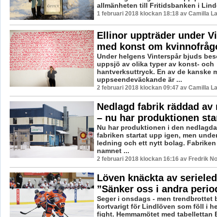
allmänheten till Fritidsbanken i Lin
1 februari 2018 klockan 18:18 av Camilla 
Ellinor uppträder under V
med konst om kvinnofråg
Under helgens Vinterspår bjuds bes
uppsjö av olika typer av konst- och
hantverksuttryck. En av de kanske 
uppseendeväckande är ...
2 februari 2018 klockan 09:47 av Camilla 
Nedlagd fabrik räddad av
– nu har produktionen sta
Nu har produktionen i den nedlagda
fabriken startat upp igen, men unde
ledning och ett nytt bolag. Fabrike
namnet ...
2 februari 2018 klockan 16:16 av Fredrik N
Löven knäckta av serieled
”Sänker oss i andra perio
Seger i onsdags - men trendbrottet b
kortvarigt för Lindlöven som föll i h
fight. Hemmamötet med tabellettan B