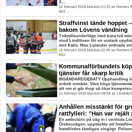
3...
11 februari 2018 klockan 21:15 av Hannes F
603
Straffvinst tände hoppet 
bakom Lövens vändning
Tvåmålsunderläge med bara två minu
stod Lindlöven för en urstark upph
mot Kalix. Max Lalander ordnade vins
11 februari 2018 klockan 22:00 av Hannes F
603
Kommunalförbundets köp
tjänster får skarp kritik
INSÄNDARE/DEBATT Upphandling är e
enkelt område. Våra höga tjänstemä
att om vi går ihop så ökar kompeten
12 februari 2018 klockan 08:56 av LindeNyt
Anhållen misstänkt för gr
rattfylleri: ”Han var rejäl
En ambulans på väg in i centrala Li
Örebrovägen, upptäckte att framför
framfördes tämligen vingligt. Polisen