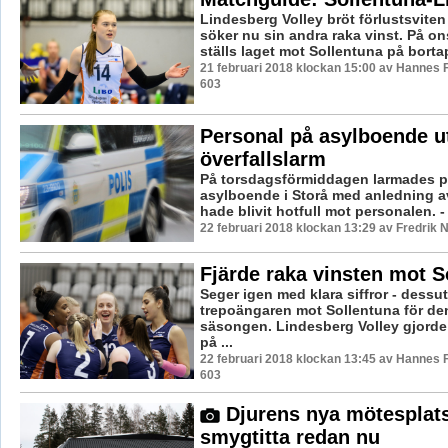
Lindesberg Volley bröt förlustsvite
söker nu sin andra raka vinst. På o
ställs laget mot Sollentuna på bortap
21 februari 2018 klockan 15:00 av Hannes F
603
Personal på asylboende u
överfallslarm
På torsdagsförmiddagen larmades pol
asylboende i Storå med anledning a
hade blivit hotfull mot personalen. - 
22 februari 2018 klockan 13:29 av Fredrik 
Fjärde raka vinsten mot S
Seger igen med klara siffror - dessu
trepoängaren mot Sollentuna för de
säsongen. Lindesberg Volley gjorde
på ...
22 februari 2018 klockan 13:45 av Hannes F
603
Djurens nya mötesplats
smygtitta redan nu