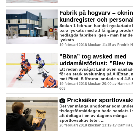
Fabrik på högvarv – öknin
kundregister och persona
Sedan 1 februari har det nystartade
bara lyckats med att få igång produ
nedlagda fabriken igen - man har d
lyckats...
19 februari 2018 klockan 11:15 av Fredrik 
”Böna” tog avsked med
uddamålsförlust: ”Blev t
Ett redan avsågat Lindlöven samlade
för en stark avslutning på AllEttan, 
mot Piteå. Siffrorna landade vid 4-5 n
19 februari 2018 klockan 20:00 av Hannes F
603
Pricksäker sportlovsakt
Det var många ungdomar som unde
tisdagsförmiddagen hade samlats i s
att deltaga i en av dagens många
sportlovsaktiviteter. ...
20 februari 2018 klockan 13:19 av Camilla