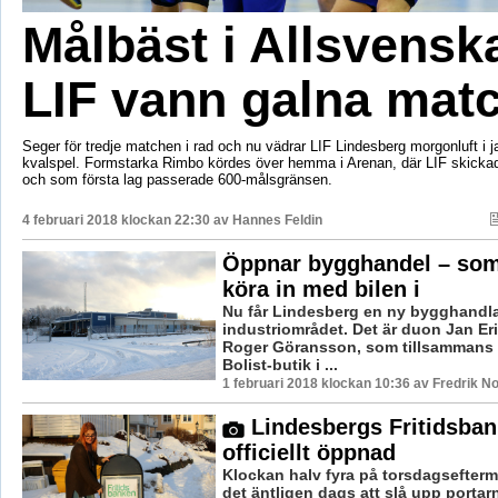
Målbäst i Allsvensk
LIF vann galna mat
Seger för tredje matchen i rad och nu vädrar LIF Lindesberg morgonluft i j
kvalspel. Formstarka Rimbo kördes över hemma i Arenan, där LIF skickade
och som första lag passerade 600-målsgränsen.
4 februari 2018 klockan 22:30 av
Hannes Feldin
Öppnar bygghandel – so
köra in med bilen i
Nu får Lindesberg en ny bygghandl
industriområdet. Det är duon Jan E
Roger Göransson, som tillsammans
Bolist-butik i ...
1 februari 2018 klockan 10:36 av Fredrik N
Lindesbergs Fritidsban
officiellt öppnad
Klockan halv fyra på torsdagsefter
det äntligen dags att slå upp portar