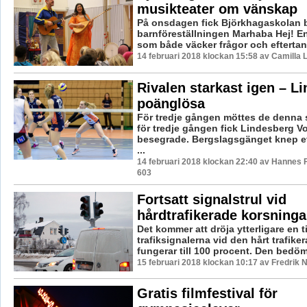
musikteater om vänskap
På onsdagen fick Björkhagaskolan 
barnföreställningen Marhaba Hej! En
som både väcker frågor och eftertank
14 februari 2018 klockan 15:58 av Camilla
Rivalen starkast igen – L
poänglösa
För tredje gången möttes de denna 
för tredje gången fick Lindesberg Vo
besegrade. Bergslagsgänget knep et
...
14 februari 2018 klockan 22:40 av Hannes F
603
Fortsatt signalstrul vid
hårdtrafikerade korsninga
Det kommer att dröja ytterligare en t
trafiksignalerna vid den hårt trafike
fungerar till 100 procent. Den bedöm
15 februari 2018 klockan 10:17 av Fredrik 
Gratis filmfestival för