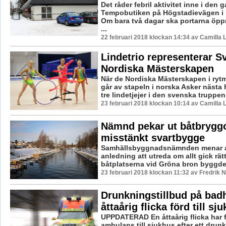
Det råder febril aktivitet inne i den 
Tempobutiken på Högstadievägen i 
Om bara två dagar ska portarna öpp
...
22 februari 2018 klockan 14:34 av Camilla
Lindetrio representerar Sv
Nordiska Mästerskapen
När de Nordiska Mästerskapen i ryt
går av stapeln i norska Asker nästa 
tre lindetjejer i den svenska truppen
23 februari 2018 klockan 10:14 av Camilla
Nämnd pekar ut båtbrygg
misstänkt svartbygge
Samhällsbyggnadsnämnden menar at
anledning att utreda om allt gick rätt
båtplatserna vid Gröna bron byggdes
23 februari 2018 klockan 11:32 av Fredrik 
Drunkningstillbud på bad
åttaårig flicka förd till sj
UPPDATERAD En åttaårig flicka har 
ambulans till sjukhus efter ett drun