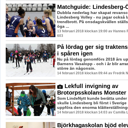
Matchguide: Lindesberg-
Dubbla nederlag har skapat revansc
Lindesberg Volley - nu jagar också la
trendbrott. På onsdagskvällen stäl
öga ...
13 februari 2018 klockan 19:00 av Hannes F
603
På lördag ger sig traktens
i spåren igen
Nu på lördag genomförs 2018 års u
Barnens Vasalopp - och i år blir ar
större än någonsin.
14 februari 2018 klockan 09:44 av Fredrik 
Lekfull invigning av
Brotorpsskolans Monster
Som LindeNytt kunde berätta under 
skulle Lindesberg bli först i Sverige
uppföra den enorma klätterställninge
14 februari 2018 klockan 14:03 av Camilla
Björkhagaskolan bjöd ele