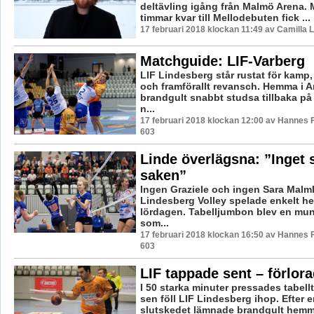
deltävling igång från Malmö Arena.
timmar kvar till Mellodebuten fick ...
17 februari 2018 klockan 11:49 av Camilla
Matchguide: LIF-Varberg
LIF Lindesberg står rustat för kamp
och framförallt revansch. Hemma i 
brandgult snabbt studsa tillbaka på
n...
17 februari 2018 klockan 12:00 av Hannes F
603
Linde överlägsna: ”Inget
saken”
Ingen Graziele och ingen Sara Malm
Lindesberg Volley spelade enkelt h
lördagen. Tabelljumbon blev en mun
som...
17 februari 2018 klockan 16:50 av Hannes F
603
LIF tappade sent – förlo
I 50 starka minuter pressades tabell
sen föll LIF Lindesberg ihop. Efter e
slutskedet lämnade brandgult hemma