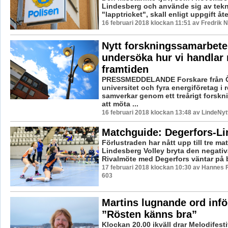
Lindesberg och använde sig av tekn
"lapptricket", skall enligt uppgift åter
16 februari 2018 klockan 11:51 av Fredrik 
Nytt forskningssamarbete
undersöka hur vi handlar 
framtiden
PRESSMEDDELANDE Forskare från 
universitet och fyra energiföretag i 
samverkar genom ett treårigt forskn
att möta ...
16 februari 2018 klockan 13:48 av LindeNyt
Matchguide: Degerfors-L
Förlustraden har nått upp till tre ma
Lindesberg Volley bryta den negativ
Rivalmöte med Degerfors väntar på b
17 februari 2018 klockan 10:30 av Hannes F
603
Martins lugnande ord infö
”Rösten känns bra”
Klockan 20.00 ikväll drar Melodifesti