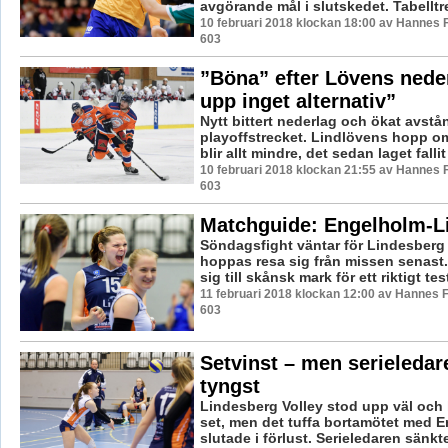
avgörande mål i slutskedet. Tabelltre
10 februari 2018 klockan 18:00 av Hannes F
603
”Böna” efter Lövens nede
upp inget alternativ”
Nytt bittert nederlag och ökat avstån
playoffstrecket. Lindlövens hopp om
blir allt mindre, det sedan laget fallit 
10 februari 2018 klockan 21:55 av Hannes F
603
Matchguide: Engelholm-L
Söndagsfight väntar för Lindesberg
hoppas resa sig från missen senast.
sig till skånsk mark för ett riktigt test 
11 februari 2018 klockan 12:00 av Hannes F
603
Setvinst – men serieleda
tyngst
Lindesberg Volley stod upp väl och 
set, men det tuffa bortamötet med 
slutade i förlust. Serieledaren sänk