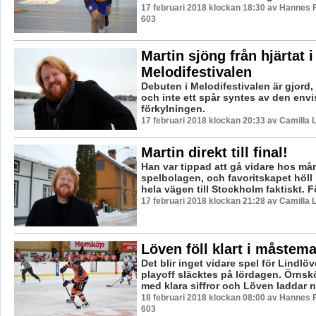
17 februari 2018 klockan 18:30 av Hannes F
603
Martin sjöng från hjärtat i
Melodifestivalen
Debuten i Melodifestivalen är gjord, 
och inte ett spår syntes av den envi
förkylningen.
17 februari 2018 klockan 20:33 av Camilla
Martin direkt till final!
Han var tippad att gå vidare hos må
spelbolagen, och favoritskapet höll 
hela vägen till Stockholm faktiskt. Fö
17 februari 2018 klockan 21:28 av Camilla
Löven föll klart i måstem
Det blir inget vidare spel för Lindl
playoff släcktes på lördagen. Örnsk
med klara siffror och Löven laddar nu
18 februari 2018 klockan 08:00 av Hannes F
603