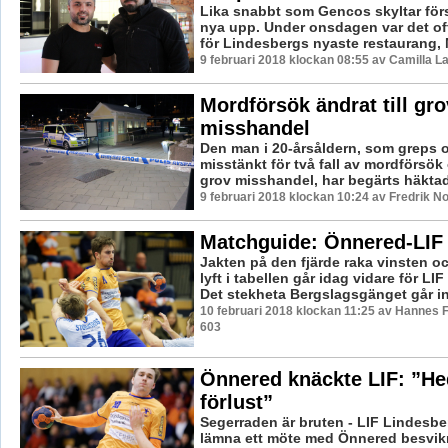
Lika snabbt som Gencos skyltar för
nya upp. Under onsdagen var det off
för Lindesbergs nyaste restaurang, 
9 februari 2018 klockan 08:55 av Camilla 
Mordförsök ändrat till gro
misshandel
Den man i 20-årsåldern, som greps 
misstänkt för två fall av mordförsök 
grov misshandel, har begärts häktad 
9 februari 2018 klockan 10:24 av Fredrik N
Matchguide: Önnered-LIF
Jakten på den fjärde raka vinsten och
lyft i tabellen går idag vidare för LI
Det stekheta Bergslagsgänget går in ti
10 februari 2018 klockan 11:25 av Hannes F
603
Önnered knäckte LIF: ”H
förlust”
Segerraden är bruten - LIF Lindesber
lämna ett möte med Önnered besvikn