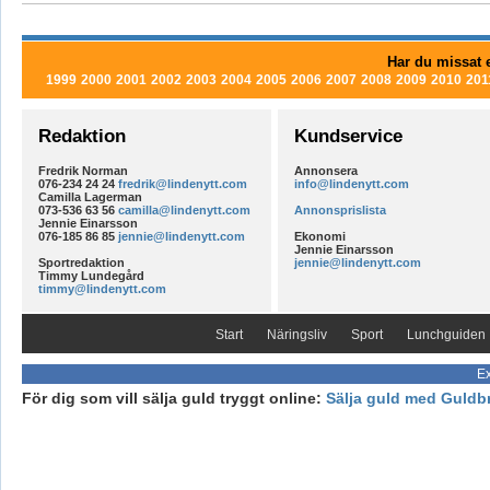
Har du missat e
1999
2000
2001
2002
2003
2004
2005
2006
2007
2008
2009
2010
201
Redaktion
Kundservice
Fredrik Norman
Annonsera
076-234 24 24
fredrik@lindenytt.com
info@lindenytt.com
Camilla Lagerman
073-536 63 56
camilla@lindenytt.com
Annonsprislista
Jennie Einarsson
076-185 86 85
jennie@lindenytt.com
Ekonomi
Jennie Einarsson
Sportredaktion
jennie@lindenytt.com
Timmy Lundegård
timmy@lindenytt.com
Start
Näringsliv
Sport
Lunchguiden
Ex
För dig som vill sälja guld tryggt online:
Sälja guld med Guldb