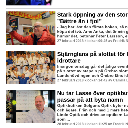
Stark öppning av den sto
”Bättre än i fjol”
- Jag har läst den första boken, så n
köpa del två. Arne Anka, det är min 
humor det, betonar Peter Larsson, e
27 februari 2018 klockan 09:45 av Fredrik 
Stjärnglans på slottet för 
idrottare
Imorgon onsdag går det årliga event
på slottet av stapeln på Örebro slott
Landshövdingen och Örebro läns idr
27 februari 2018 klockan 14:42 av Camilla
Nu tar Lasse över optikbu
passar på att byta namn
Optikbutiken Solguns Optik byter 
och ägare. Från och med 1 mars het
Linde Optik och drivs av optikern L
som ...
28 februari 2018 klockan 11:25 av Fredrik 