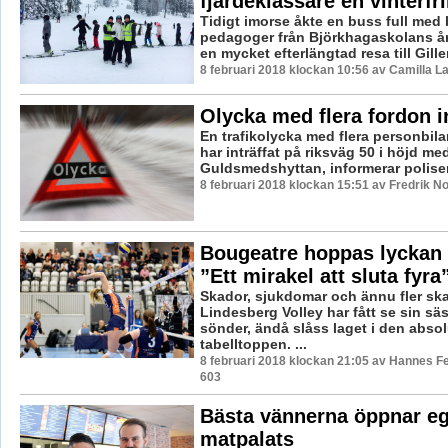
fjärdeklassare en vinterfr
Tidigt imorse åkte en buss full med
pedagoger från Björkhagaskolans år
en mycket efterlängtad resa till Giller
8 februari 2018 klockan 10:56 av Camilla 
Olycka med flera fordon 
En trafikolycka med flera personbil
har inträffat på riksväg 50 i höjd me
Guldsmedshyttan, informerar polisen
8 februari 2018 klockan 15:51 av Fredrik N
Bougeatre hoppas lyckan 
”Ett mirakel att sluta fyra
Skador, sjukdomar och ännu fler ska
Lindesberg Volley har fått se sin sä
sönder, ändå slåss laget i den absol
tabelltoppen. ...
8 februari 2018 klockan 21:05 av Hannes Fe
603
Bästa vännerna öppnar eg
matpalats