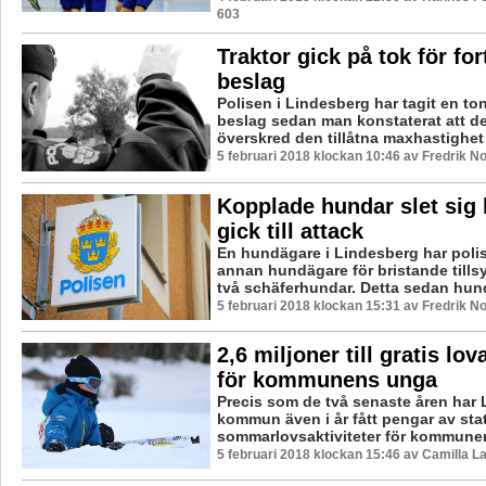
603
Traktor gick på tok för for
beslag
Polisen i Lindesberg har tagit en ton
beslag sedan man konstaterat att d
överskred den tillåtna maxhastighet 
5 februari 2018 klockan 10:46 av Fredrik N
Kopplade hundar slet sig 
gick till attack
En hundägare i Lindesberg har poli
annan hundägare för bristande till
två schäferhundar. Detta sedan hundar
5 februari 2018 klockan 15:31 av Fredrik N
2,6 miljoner till gratis lov
för kommunens unga
Precis som de två senaste åren har
kommun även i år fått pengar av state
sommarlovsaktiviteter för kommunen
5 februari 2018 klockan 15:46 av Camilla 