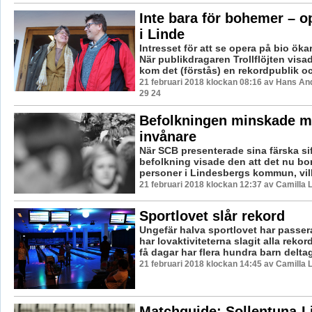
Inte bara för bohemer – o
i Linde
Intresset för att se opera på bio öka
När publikdragaren Trollflöjten visa
kom det (förstås) en rekordpublik och
21 februari 2018 klockan 08:16 av Hans An
29 24
Befolkningen minskade m
invånare
När SCB presenterade sina färska sif
befolkning visade den att det nu bo
personer i Lindesbergs kommun, vilke
21 februari 2018 klockan 12:37 av Camilla
Sportlovet slår rekord
Ungefär halva sportlovet har passer
har lovaktiviteterna slagit alla rekor
få dagar har flera hundra barn deltagit
21 februari 2018 klockan 14:45 av Camilla
Matchguide: Sollentuna-L