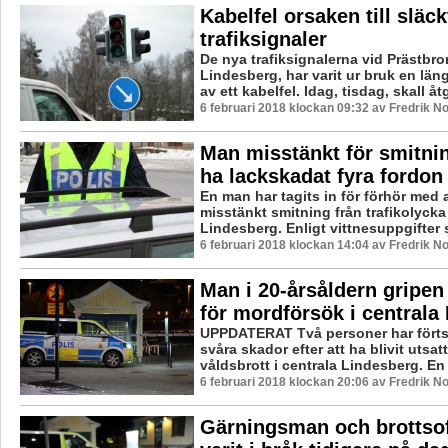
Kabelfel orsaken till släck
trafiksignaler
De nya trafiksignalerna vid Prästbron
Lindesberg, har varit ur bruk en län
av ett kabelfel. Idag, tisdag, skall åtg
6 februari 2018 klockan 09:32 av Fredrik N
Man misstänkt för smitnin
ha lackskadat fyra fordon
En man har tagits in för förhör med
misstänkt smitning från trafikolycka 
Lindesberg. Enligt vittnesuppgifter sk
6 februari 2018 klockan 14:04 av Fredrik N
Man i 20-årsåldern gripen
för mordförsök i centrala
UPPDATERAT Två personer har förts
svåra skador efter att ha blivit utsatt
våldsbrott i centrala Lindesberg. En .
6 februari 2018 klockan 20:06 av Fredrik N
Gärningsman och brottsof