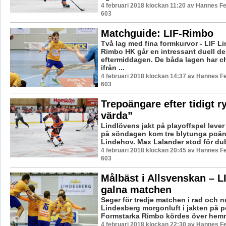
4 februari 2018 klockan 11:20 av Hannes Fe
603
Matchguide: LIF-Rimbo
Två lag med fina formkurvor - LIF L
Rimbo HK går en intressant duell de
eftermiddagen. De båda lagen har ch
ifrån ...
4 februari 2018 klockan 14:37 av Hannes Fe
603
Trepoängare efter tidigt r
värda”
Lindlövens jakt på playoffspel lever
på söndagen kom tre blytunga poä
Lindehov. Max Lalander stod för dubb
4 februari 2018 klockan 20:45 av Hannes Fe
603
Målbäst i Allsvenskan – L
galna matchen
Seger för tredje matchen i rad och n
Lindesberg morgonluft i jakten på po
Formstarka Rimbo kördes över hemma
4 februari 2018 klockan 22:30 av Hannes Fe