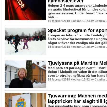
gymnasieelever
Helgen 2-4 mars arrangerar Lindesb
en gratis filmfestival för Lindeskola
gymnasieelever. Under temat ”Svens
och ...
15 februari 2018 klockan 13:23 av Camilla
Späckat program för spor
I början av februari kunde LindeNytt 
årets skollov för kommunens ungdom
något utöver det vanliga när det gälle
15 februari 2018 klockan 14:28 av Camilla
Tjuvlyssna på Martins Mel
Med bara ett par dagar kvar till Mar
debut i Melodifestivalen är det säk
som är otroligt nyfikna på hur hans b
15 februari 2018 klockan 15:52 av Camilla
Tjuvvarning: Mannen med
lapptricket har slagit till 
Den misstänkte tjuv, som i november s