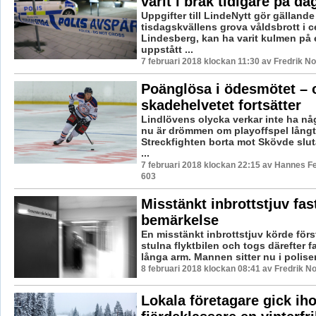
varit i bråk tidigare på da
Uppgifter till LindeNytt gör gällande
tisdagskvällens grova våldsbrott i c
Lindesberg, kan ha varit kulmen på 
uppstått ...
7 februari 2018 klockan 11:30 av Fredrik N
Poänglösa i ödesmötet – 
skadehelvetet fortsätter
Lindlövens olycka verkar inte ha någ
nu är drömmen om playoffspel långt
Streckfighten borta mot Skövde slut
...
7 februari 2018 klockan 22:15 av Hannes Fe
603
Misstänkt inbrottstjuv fas
bemärkelse
En misstänkt inbrottstjuv körde för
stulna flyktbilen och togs därefter f
långa arm. Mannen sitter nu i polisen
8 februari 2018 klockan 08:41 av Fredrik N
Lokala företagare gick ih