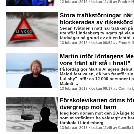
12 februari 2018 klockan 11:19 av Fredrik 
Stora trafikstörningar när
blockerades av dikeskörd 
Sedan tvåtiden i natt har trafiken på
utanför Lindesberg tvingats gå via a
färdvägar på grund av att en lastbil 
13 februari 2018 klockan 08:54 av Fredrik 
Martin inför lördagens Me
vore fränt att stå i final!”
På lördag gör Martin Almgren debut 
Melodifestivalen, då han framför sin 
Lullaby" inför ca 12 000 personer i p
Malmö ...
13 februari 2018 klockan 09:17 av Camilla
Förskolevikarien döms för
övergrepp mot barn
Idag kom domen mot den 20-årige fö
som misstänktes ha våldtagit ett ba
förskola i Lindesberg.
13 februari 2018 klockan 11:45 av Camilla