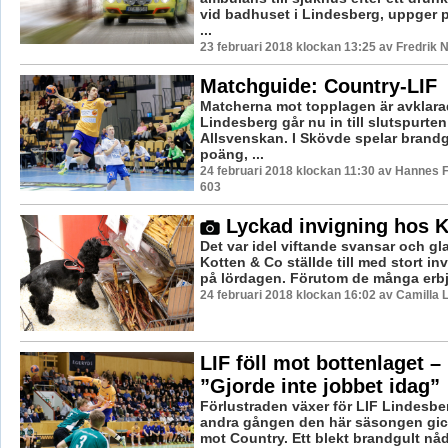
vid badhuset i Lindesberg, uppger po
...
23 februari 2018 klockan 13:25 av Fredrik 
Matchguide: Country-LIF
Matcherna mot topplagen är avklara
Lindesberg går nu in till slutspurten
Allsvenskan. I Skövde spelar brandgu
poäng, ...
24 februari 2018 klockan 11:30 av Hannes F
603
Lyckad invigning hos K
Det var idel viftande svansar och gl
Kotten & Co ställde till med stort i
på lördagen. Förutom de många erbj
24 februari 2018 klockan 16:02 av Camilla
LIF föll mot bottenlaget –
”Gjorde inte jobbet idag”
Förlustraden växer för LIF Lindesbe
andra gången den här säsongen gi
mot Country. Ett blekt brandgult nåd