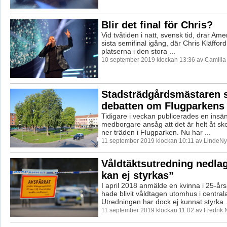
Blir det final för Chris?
Vid tvåtiden i natt, svensk tid, drar Ame
sista semifinal igång, där Chris Kläffor
platserna i den stora ...
10 september 2019 klockan 13:36 av Camill
Stadsträdgårdsmästaren s
debatten om Flugparkens 
Tidigare i veckan publicerades en insän
medborgare ansåg att det är helt åt sk
ner träden i Flugparken. Nu har ...
11 september 2019 klockan 10:11 av LindeNyt
Våldtäktsutredning nedlag
kan ej styrkas”
I april 2018 anmälde en kvinna i 25-års
hade blivit våldtagen utomhus i central
Utredningen har dock ej kunnat styrka .
11 september 2019 klockan 11:02 av Fredrik