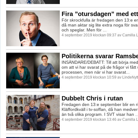
Fira ”otursdagen” med ett
För skrockfulla är fredagen den 13:e en
då man aktar sig lite extra noga för svar
och speglar. Men för ...
4 september 2019 klockan 09:37 av Camilla 
Politikerna svarar Ramsb
INSÄNDARE/DEBATT: Till att börja med v
om att vi har svarat på de frågor vi fåt
processen, men när vi har svarat...
4 september 2019 klockan 10:59 av LindeNytt
Dubbelt Chris i rutan
Fredagen den 13:e september blir en ri
Kläffordkväll i tv-soffan, då han medver
än två olika program. I SVT visar han ..
4 september 2019 klockan 13:46 av Camilla 