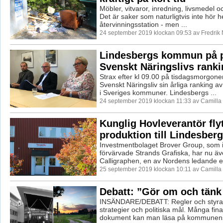
Möbler, vitvaror, inredning, livsmedel o
Det är saker som naturligtvis inte hör
återvinningsstation - men ...
24 september 2019 klockan 09:53 av Fredrik
Lindesbergs kommun på pl
Svenskt Näringslivs ranki
Strax efter kl 09.00 på tisdagsmorgon
Svenskt Näringsliv sin årliga ranking av
i Sveriges kommuner. Lindesbergs ...
24 september 2019 klockan 11:33 av Camilla
Kunglig Hovleverantör flyt
produktion till Lindesberg
Investmentbolaget Brover Group, som 
förvärvade Strands Grafiska, har nu äv
Calligraphen, en av Nordens ledande e-
25 september 2019 klockan 10:11 av Camilla
Debatt: ”Gör om och tänk 
INSÄNDARE/DEBATT: Regler och styra
strategier och politiska mål. Många fina
dokument kan man läsa på kommunen