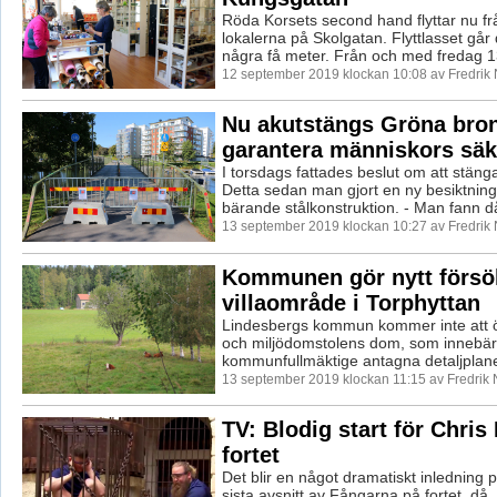
Röda Korsets second hand flyttar nu frå
lokalerna på Skolgatan. Flyttlasset går
några få meter. Från och med fredag 13
12 september 2019 klockan 10:08 av Fredrik
Nu akutstängs Gröna bron
garantera människors säk
I torsdags fattades beslut om att stän
Detta sedan man gjort en ny besiktning
bärande stålkonstruktion. - Man fann då 
13 september 2019 klockan 10:27 av Fredrik
Kommunen gör nytt försök
villaområde i Torphyttan
Lindesbergs kommun kommer inte att 
och miljödomstolens dom, som innebär 
kommunfullmäktige antagna detaljplanen
13 september 2019 klockan 11:15 av Fredrik
TV: Blodig start för Chris
fortet
Det blir en något dramatiskt inledning
sista avsnitt av Fångarna på fortet, då