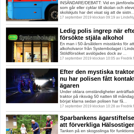
INSÄNDARE/DEBATT: Vid en jämförelse
som går eller cyklar till skolan och ele
skolskjuts har det visat sig att de sistn..
17 september 2019 klockan 09:19 av LindeNy
Ledig polis ingrep när eft
försökte stjäla alkohol
En man i 50-årsåldern misstänks för att 
alkoholvaror från Systembolaget i Lind
Stöldförsöket avslöjades dock av ...
17 september 2019 klockan 10:05 av Fredrik
Efter den mystiska trakto
nu har polisen fått konta
ägaren
Under oklara omständigheter anträffa
traktor på riksväg 50 natten till måndag
börjat klarna sedan polisen har få...
17 september 2019 klockan 10:28 av Fredrik
Sparbankens ägarstiftelse 
att förverkliga Hälsostige
Tanken på en skogsslinga för funktion