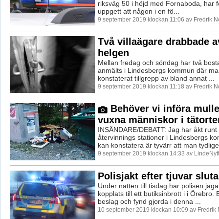
riksväg 50 i höjd med Fornaboda, har f
uppgett att någon i en fö...
9 september 2019 klockan 11:06 av Fredrik 
Två villaägare drabbade av
helgen
Mellan fredag och söndag har två bosta
anmälts i Lindesbergs kommun där man 
konstaterat tillgrepp av bland annat ...
9 september 2019 klockan 11:18 av Fredrik 
Behöver vi införa mulle
vuxna människor i tätorte
INSÄNDARE/DEBATT: Jag har åkt runt til
återvinnings stationer i Lindesbergs k
kan konstatera är tyvärr att man tydligen
9 september 2019 klockan 14:33 av LindeNytt
Polisjakt efter tjuvar slut
Under natten till tisdag har polisen jaga
kopplats till ett butiksinbrott i i Örebro. 
beslag och fynd gjorda i denna ...
10 september 2019 klockan 10:09 av Fredrik