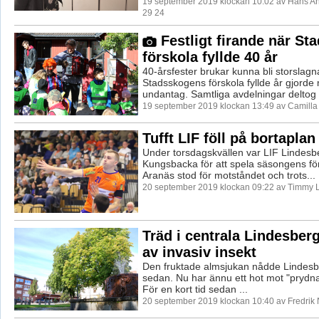
19 september 2019 klockan 10:02 av Hans A
29 24
Festligt firande när S
förskola fyllde 40 år
40-årsfester brukar kunna bli storslagn
Stadsskogens förskola fyllde år gjorde
undantag. Samtliga avdelningar deltog i 
19 september 2019 klockan 13:49 av Camill
Tufft LIF föll på bortaplan
Under torsdagskvällen var LIF Lindesbe
Kungsbacka för att spela säsongens fö
Aranäs stod för motståndet och trots...
20 september 2019 klockan 09:22 av Timmy 
Träd i centrala Lindesber
av invasiv insekt
Den fruktade almsjukan nådde Lindesber
sedan. Nu har ännu ett hot mot "prydna
För en kort tid sedan ...
20 september 2019 klockan 10:40 av Fredrik