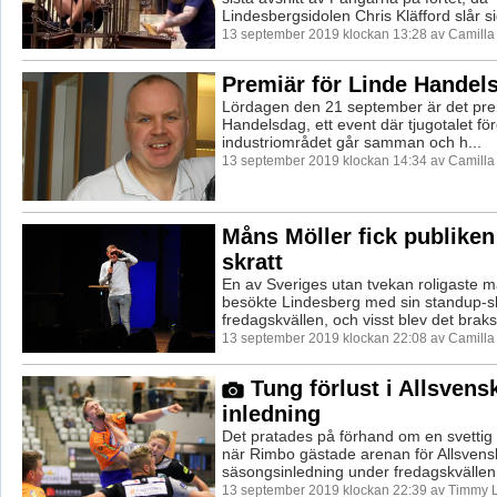
Lindesbergsidolen Chris Kläfford slår sig
13 september 2019 klockan 13:28 av Camill
Premiär för Linde Handel
Lördagen den 21 september är det prem
Handelsdag, ett event där tjugotalet fö
industriområdet går samman och h...
13 september 2019 klockan 14:34 av Camill
Måns Möller fick publiken 
skratt
En av Sveriges utan tvekan roligaste 
besökte Lindesberg med sin standup-
fredagskvällen, och visst blev det brak
13 september 2019 klockan 22:08 av Camill
Tung förlust i Allsvens
inledning
Det pratades på förhand om en svettig 
när Rimbo gästade arenan för Allsven
säsongsinledning under fredagskvällen. 
13 september 2019 klockan 22:39 av Timmy 