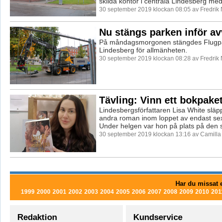
skilda kontor i centrala Lindesberg med 
30 september 2019 klockan 08:05 av Fredrik
Nu stängs parken inför a
På måndagsmorgonen stängdes Flugpar
Lindesberg för allmänheten.
30 september 2019 klockan 08:28 av Fredrik
Tävling: Vinn ett bokpake
Lindesbergsförfattaren Lisa White släpp
andra roman inom loppet av endast se
Under helgen var hon på plats på den st
30 september 2019 klockan 13:16 av Camill
Har du missat e
1999
2000
2001
2002
2003
2004
2005
2006
2007
2008
2009
2010
201
Redaktion
Kundservice