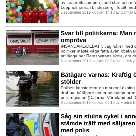
av Lasarettscampen, med start och må
Loppholmarna i Lindesberg. Totalt med
5 september 2019 klockan 14:10 av Camilla 
Svar till politikerna: Man
ompröva
INSÄNDARE/DEBATT: Jag håller med 
politiker måste våga fatta även obekv
att lägga ner Ramshyttans skola, om det
6 september 2019 klockan 08:24 av LindeNytt
Båtägare varnas: Kraftig 
stölder
Polisen konstaterar en markant ökning
drabbat båtägare under sensommaren. 
polisregionen (Dalarna, Värmland och Ö
6 september 2019 klockan 09:10 av Fredrik 
Såg sin stulna cykel i an
stämde träff med säljaren 
med polis