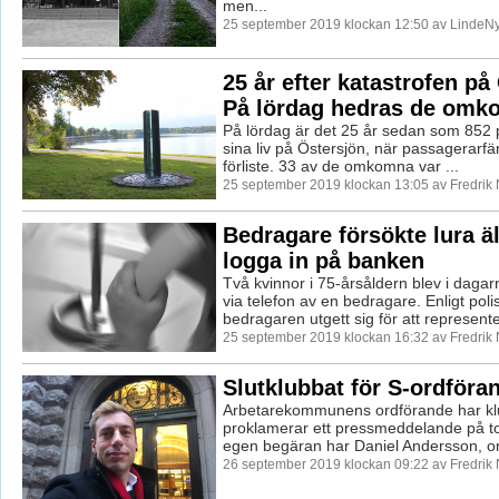
men...
25 september 2019 klockan 12:50 av LindeNy
25 år efter katastrofen på
På lördag hedras de omk
På lördag är det 25 år sedan som 852 
sina liv på Östersjön, när passagerarfä
förliste. 33 av de omkomna var ...
25 september 2019 klockan 13:05 av Fredrik
Bedragare försökte lura äl
logga in på banken
Två kvinnor i 75-årsåldern blev i daga
via telefon av en bedragare. Enligt poli
bedragaren utgett sig för att represente
25 september 2019 klockan 16:32 av Fredrik
Slutklubbat för S-ordföra
Arbetarekommunens ordförande har klu
proklamerar ett pressmeddelande på t
egen begäran har Daniel Andersson, or
26 september 2019 klockan 09:22 av Fredrik