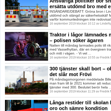
Ansvariga politiker bör sn
ersätta utdömd bro med e
INSÄNDARE/DEBATT: Gröna bron i Lin
utdömd och stängd av säkerhetsskäl! M
varför kommunledningen inte redovisat 
16 september 2019 klockan 10:12 av LindeNy
Traktor i lågor lämnades m
– polisen söker ägaren
Natten till måndag larmades polis till ri
med Vasselhyttan, där en övergiven trak
och mitt i vägen. - Vi vet ...
16 september 2019 klockan 10:55 av Fredrik
300 tjänster skall bort – o
det slår mot Frövi
På måndagsmorgonen meddelade Biller
man fram till år 2021 kommer att reduc
tjänster med 300. Beslutet berör hela ..
16 september 2019 klockan 11:29 av Fredrik
Långa restider till skolan l
oro och sämre kondition