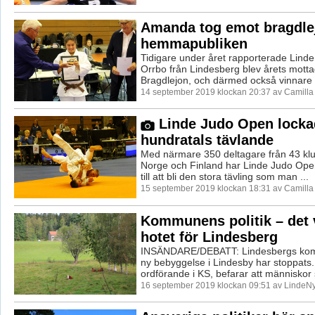
Amanda tog emot bragdlej
hemmapubliken
Tidigare under året rapporterade Lind
Orrbo från Lindesberg blev årets motta
Bragdlejon, och därmed också vinnare a
14 september 2019 klockan 20:37 av Camill
Linde Judo Open locka
hundratals tävlande
Med närmare 350 deltagare från 43 klu
Norge och Finland har Linde Judo Open
till att bli den stora tävling som man ...
15 september 2019 klockan 18:31 av Camill
Kommunens politik – det 
hotet för Lindesberg
INSÄNDARE/DEBATT: Lindesbergs kom
ny bebyggelse i Lindesby har stoppats.
ordförande i KS, befarar att människor 
16 september 2019 klockan 09:51 av LindeNy