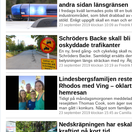
andra sidan länsgränsen
I fredags kväll larmades polis till en but
industriområdet, som blivit drabbad av
stöld. Enligt uppgift skall en man och en
23 september 2019 klockan 10:09 av Fredrik
Schröders Backe skall bli 
oskyddade trafikanter
En ny, bred gång- och cykelväg skall n
Schröders Backe. Samtidigt ersätts de
belysningen längs sträckan med ny. Åtg
23 september 2019 klockan 10:19 av Fredrik
Lindesbergsfamiljen reste 
Rhodos med Ving – oklart 
hemresan
Tidigt på måndagsmorgonen meddelade
resejätten Thomas Cook, som äger sve
man gått i konkurs. Något som familjen 
23 september 2019 klockan 15:45 av Camill
Nedskräpningen har eskal
kraftigt på kort tid