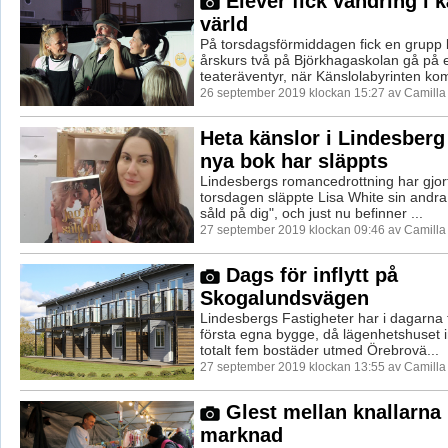
Elever fick vandring i 
värld
På torsdagsförmiddagen fick en grupp 
årskurs två på Björkhagaskolan gå på ett
teateräventyr, när Känslolabyrinten kom
26 september 2019 klockan 15:27 av Camill
Heta känslor i Lindesberg
nya bok har släppts
Lindesbergs romancedrottning har gjor
torsdagen släppte Lisa White sin andra
såld på dig", och just nu befinner ...
27 september 2019 klockan 09:46 av Camill
Dags för inflytt på
Skogalundsvägen
Lindesbergs Fastigheter har i dagarna fä
första egna bygge, då lägenhetshuset 
totalt fem bostäder utmed Örebrovä...
27 september 2019 klockan 13:55 av Camill
Glest mellan knallarna 
marknad