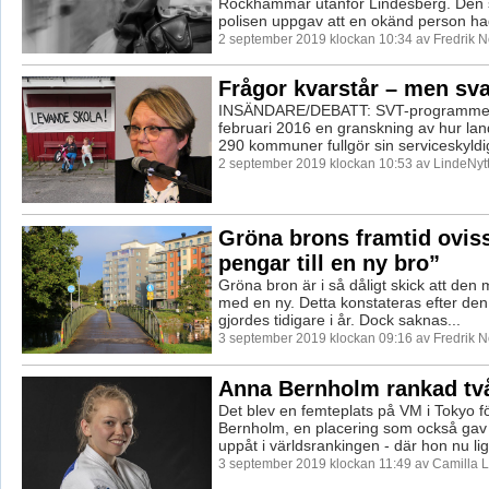
Rockhammar utanför Lindesberg. Den 
polisen uppgav att en okänd person hade 
2 september 2019 klockan 10:34 av Fredrik 
Frågor kvarstår – men sva
INSÄNDARE/DEBATT: SVT-programmet P
februari 2016 en granskning av hur lan
290 kommuner fullgör sin serviceskyldigh
2 september 2019 klockan 10:53 av LindeNytt
Gröna brons framtid ovis
pengar till en ny bro”
Gröna bron är i så dåligt skick att den 
med en ny. Detta konstateras efter den
gjordes tidigare i år. Dock saknas...
3 september 2019 klockan 09:16 av Fredrik 
Anna Bernholm rankad två
Det blev en femteplats på VM i Tokyo f
Bernholm, en placering som också gav
uppåt i världsrankingen - där hon nu ligg
3 september 2019 klockan 11:49 av Camilla 