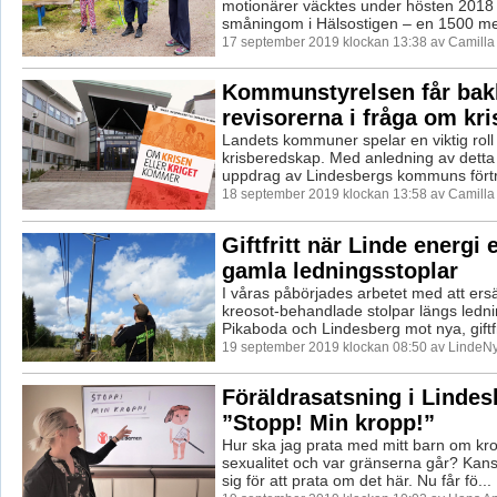
motionärer väcktes under hösten 2018
småningom i Hälsostigen – en 1500 mete
17 september 2019 klockan 13:38 av Camill
Kommunstyrelsen får bak
revisorerna i fråga om kr
Landets kommuner spelar en viktig roll 
krisberedskap. Med anledning av detta 
uppdrag av Lindesbergs kommuns förtr
18 september 2019 klockan 13:58 av Camill
Giftfritt när Linde energi 
gamla ledningsstoplar
I våras påbörjades arbetet med att ers
kreosot-behandlade stolpar längs ledn
Pikaboda och Lindesberg mot nya, giftfr
19 september 2019 klockan 08:50 av LindeNy
Föräldrasatsning i Lindes
”Stopp! Min kropp!”
Hur ska jag prata med mitt barn om k
sexualitet och var gränserna går? Kans
sig för att prata om det här. Nu får fö...