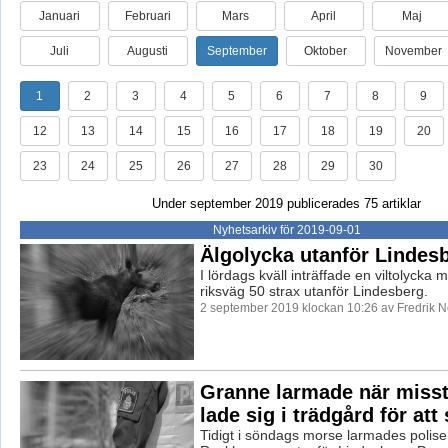
Januari
Februari
Mars
April
Maj
Juli
Augusti
September
Oktober
November
1
2
3
4
5
6
7
8
9
12
13
14
15
16
17
18
19
20
23
24
25
26
27
28
29
30
Under september 2019 publicerades 75 artiklar
Nyhetsarkiv för 2019-09-01
Älgolycka utanför Lindes
I lördags kväll inträffade en viltolycka 
riksväg 50 strax utanför Lindesberg.
2 september 2019 klockan 10:26 av Fredrik 
Granne larmade när miss
lade sig i trädgård för att
Tidigt i söndags morse larmades polisen 