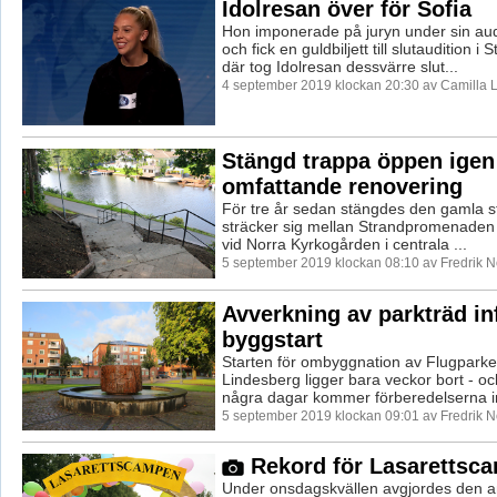
Idolresan över för Sofia
Hon imponerade på juryn under sin aud
och fick en guldbiljett till slutaudition 
där tog Idolresan dessvärre slut...
4 september 2019 klockan 20:30 av Camilla 
Stängd trappa öppen igen 
omfattande renovering
För tre år sedan stängdes den gamla 
sträcker sig mellan Strandpromenaden
vid Norra Kyrkogården i centrala ...
5 september 2019 klockan 08:10 av Fredrik 
Avverkning av parkträd in
byggstart
Starten för ombyggnation av Flugparken
Lindesberg ligger bara veckor bort - o
några dagar kommer förberedelserna inf
5 september 2019 klockan 09:01 av Fredrik 
Rekord för Lasarettsc
Under onsdagskvällen avgjordes den 