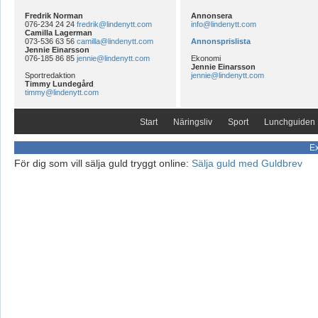
Fredrik Norman
Annonsera
076-234 24 24
fredrik@lindenytt.com
info@lindenytt.com
Camilla Lagerman
073-536 63 56
camilla@lindenytt.com
Annonsprislista
Jennie Einarsson
076-185 86 85
jennie@lindenytt.com
Ekonomi
Jennie Einarsson
Sportredaktion
jennie@lindenytt.com
Timmy Lundegård
timmy@lindenytt.com
Start
Näringsliv
Sport
Lunchguiden
Ex
För dig som vill sälja guld tryggt online:
Sälja guld med Guldbrev