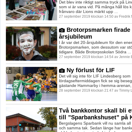
Det blev inte riktigt samma tryck på Li
som vi är vana vid. På många håll lös k
frånvaro där Lions märkt upp ...
27 september 2019 klockan 14:50 av Fredrik
Brotorpsmarken firade 
årsjubileum
I år var det 20-årsjubileum för den ene
Brotorpsmarken, som dessutom var stö
tidigare. Både Brotorpsskolan Södra ...
27 september 2019 klockan 14:54 av Jennie 
Ny förlust för LIF
Det vill sig inte för LIF Lindesberg som
lördagseftermiddagen fick se sig bese
gästande Hammarby i hemma-arenan, bo
28 september 2019 klockan 21:47 av Timmy 
Två bankkontor skall bli et
till ”Sparbankshuset” på
Bergslagens Sparbank vill nu samla all 
och samma tak. Sedan länge har banken