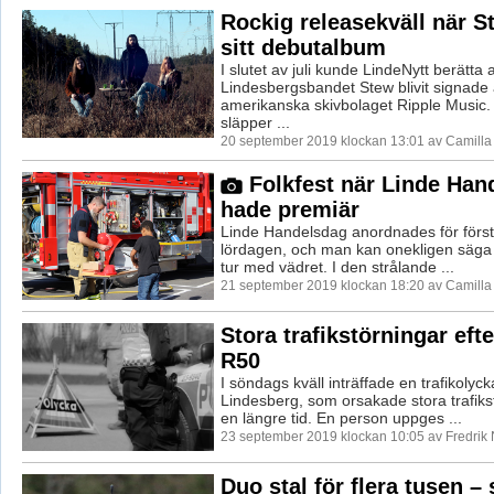
Rockig releasekväll när S
sitt debutalbum
I slutet av juli kunde LindeNytt berätta a
Lindesbergsbandet Stew blivit signade 
amerikanska skivbolaget Ripple Music. 
släpper ...
20 september 2019 klockan 13:01 av Camill
Folkfest när Linde Han
hade premiär
Linde Handelsdag anordnades för förs
lördagen, och man kan onekligen säga
tur med vädret. I den strålande ...
21 september 2019 klockan 18:20 av Camill
Stora trafikstörningar eft
R50
I söndags kväll inträffade en trafikolyck
Lindesberg, som orsakade stora trafiks
en längre tid. En person uppges ...
23 september 2019 klockan 10:05 av Fredrik
Duo stal för flera tusen –