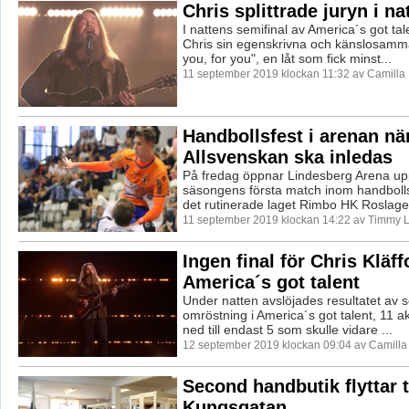
Chris splittrade juryn i na
I nattens semifinal av America´s got ta
Chris sin egenskrivna och känslosamma 
you, for you", en låt som fick minst...
11 september 2019 klockan 11:32 av Camilla
Handbollsfest i arenan nä
Allsvenskan ska inledas
På fredag öppnar Lindesberg Arena upp
säsongens första match inom handboll
det rutinerade laget Rimbo HK Roslagen
11 september 2019 klockan 14:22 av Timmy 
Ingen final för Chris Kläff
America´s got talent
Under natten avslöjades resultatet av 
omröstning i America´s got talent, 11 ak
ned till endast 5 som skulle vidare ...
12 september 2019 klockan 09:04 av Camill
Second handbutik flyttar ti
Kungsgatan