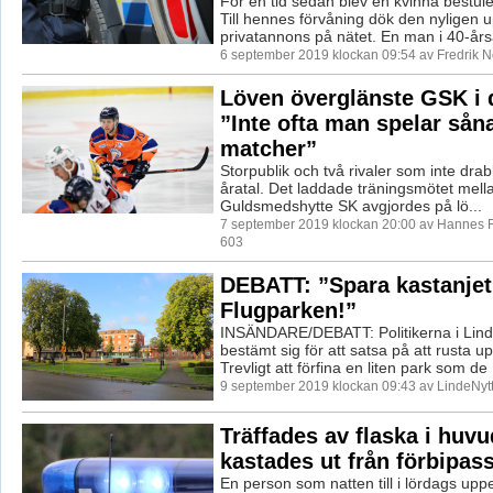
För en tid sedan blev en kvinna bestule
Till hennes förvåning dök den nyligen u
privatannons på nätet. En man i 40-årså
6 september 2019 klockan 09:54 av Fredrik 
Löven överglänste GSK i 
”Inte ofta man spelar sån
matcher”
Storpublik och två rivaler som inte dr
åratal. Det laddade träningsmötet mell
Guldsmedshytte SK avgjordes på lö...
7 september 2019 klockan 20:00 av Hannes F
603
DEBATT: ”Spara kastanjet
Flugparken!”
INSÄNDARE/DEBATT: Politikerna i Lind
bestämt sig för att satsa på att rusta 
Trevligt att förfina en liten park som de .
9 september 2019 klockan 09:43 av LindeNytt
Träffades av flaska i huvu
kastades ut från förbipas
En person som natten till i lördags uppe