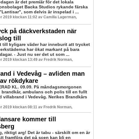
dagen är det premiär för det lokala
onsbolaget Backa Studios rykande färska
"Lantisar", som delvis är inspelad i ...
r 2019 klockan 11:02 av Camilla Lagerman,
yck på däckverkstaden när
log till
till kyligare väder har inneburit att trycket
erkstäderna har ökat markant på bara
dagar. - Just nu ser det ut som ...
r 2019 klockan 13:49 av Fredrik Norman,
rand i Vedevåg – avliden man
 av rökdykare
RAD KL. 09.09. På måndagsmorgonen
brandkår, ambulans och polis till en fullt
d villabrand i Vedevåg. Nerikes Brandkårs
 2019 klockan 08:11 av Fredrik Norman,
ansare kommer till
sberg
rg, riktigt arg! Det är tabu - särskilt om en är
tt framföra det på scen kan bli en