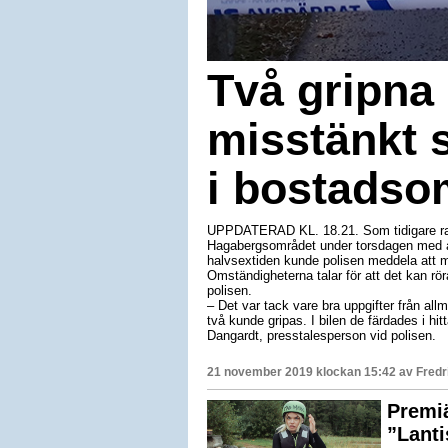
Två gripna 
misstänkt 
i bostadso
UPPDATERAD KL. 18.21. Som tidigare rappo
Hagabergsområdet under torsdagen med an
halvsextiden kunde polisen meddela att m
Omständigheterna talar för att det kan rör
polisen.
– Det var tack vare bra uppgifter från a
två kunde gripas. I bilen de färdades i h
Dangardt, presstalesperson vid polisen.
21 november 2019 klockan 15:42 av
Fredr
Premiä
”Lanti