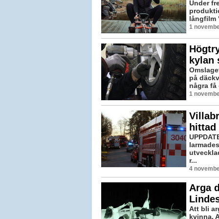
Under fre
produkti
långfilm 
1 novembe
Högtr
kylan s
Omslaget 
på däckv
några få 
1 novembe
Villab
hittad
UPPDATE
larmades 
utveckla
r...
4 november
Arga d
Linde
Att bli a
kvinna. A