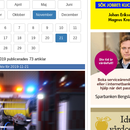
April
Maj
Juni
r
Oktober
November
December
6
7
8
9
10
11
17
18
19
20
21
22
28
29
30
19 publicerades 73 artiklar
kiv för 2019-11-21