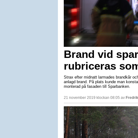
Brand vid spa
rubriceras so
Strax efter midnatt larmades brandkår och
anlagd brand. På plats kunde man konstate
monterad på fasaden till Sparbanken.
21 november 2019 klockan 08:05 av
Fredri