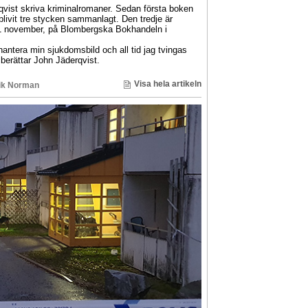
qvist skriva kriminalromaner. Sedan första boken
blivit tre stycken sammanlagt. Den tredje är
21 november, på Blombergska Bokhandeln i
t hantera min sjukdomsbild och all tid jag tvingas
erättar John Jäderqvist.
Visa hela artikeln
ik Norman