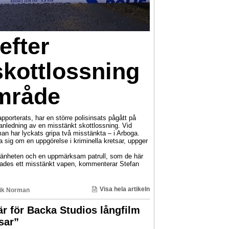
efter
skottlossning
mråde
rterats, har en större polisinsats pågått på
ledning av en misstänkt skottlossning. Vid
an har lyckats gripa två misstänkta – i Arboga.
a sig om en uppgörelse i kriminella kretsar, uppger
llmänheten och en uppmärksam patrull, som de här
ittades ett misstänkt vapen, kommenterar Stefan
Visa hela artikeln
ik Norman
r för Backa Studios långfilm
sar”