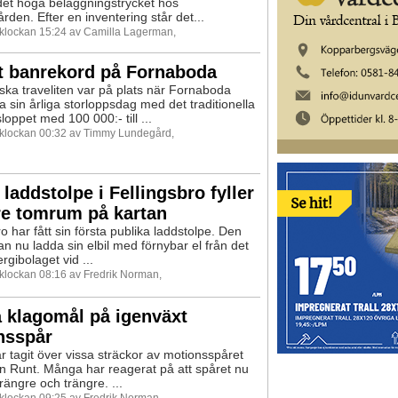
det höga beläggningstrycket hos
rden. Efter en inventering står det...
0 klockan 15:24 av Camilla Lagerman,
t banrekord på Fornaboda
ka traveliten var på plats när Fornaboda
a sin årliga storloppsdag med det traditionella
oppet med 100 000:- till ...
0 klockan 00:32 av Timmy Lundegård,
 laddstolpe i Fellingsbro fyller
re tomrum på kartan
o har fått sin första publika laddstolpe. Den
an nu ladda sin elbil med förnybar el från det
rgibolaget vid ...
 klockan 08:16 av Fredrik Norman,
 klagomål på igenväxt
nsspår
r tagit över vissa sträckor av motionsspåret
n Runt. Många har reagerat på att spåret nu
trängre och trängre. ...
 klockan 09:25 av Fredrik Norman,