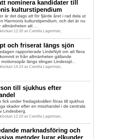
tt nominera kandidater till
nis kulturstipendium
 är det dags att för fjärde året i rad dela ut
 Harmonis kulturstipendium, och det är nu
r allmänheten att ...
0 klockan 12:30 av Camilla Lagerman,
pt och friserat längs sjön
sdagen rapporterade LindeNytt om att flera
kommit in från allmänheten gällande
 motionsspår längs slingan Lindessjö...
0 klockan 14:24 av Camilla Lagerman,
son till sjukhus efter
andel
 fick under fredagskvällen föras till sjukhus
iga skador efter en misshandel i de centrala
v Lindesberg.
0 klockan 12:20 av Camilla Lagerman,
ledande marknadsföring och
siva metoder lurar elkunder