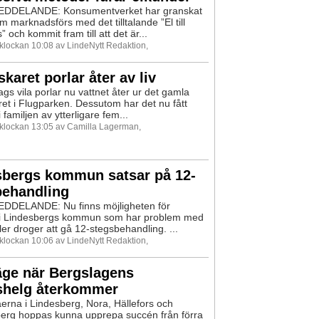
DDELANDE: Konsumentverket har granskat
m marknadsförs med det tilltalande ”El till
” och kommit fram till att det är...
 klockan 10:08 av LindeNytt Redaktion,
karet porlar åter av liv
tags vila porlar nu vattnet åter ur det gamla
et i Flugparken. Dessutom har det nu fått
 i familjen av ytterligare fem...
0 klockan 13:05 av Camilla Lagerman,
sbergs kommun satsar på 12-
behandling
DELANDE: Nu finns möjligheten för
 i Lindesbergs kommun som har problem med
ler droger att gå 12-stegsbehandling. ...
 klockan 10:06 av LindeNytt Redaktion,
äge när Bergslagens
shelg återkommer
åerna i Lindesberg, Nora, Hällefors och
erg hoppas kunna upprepa succén från förra