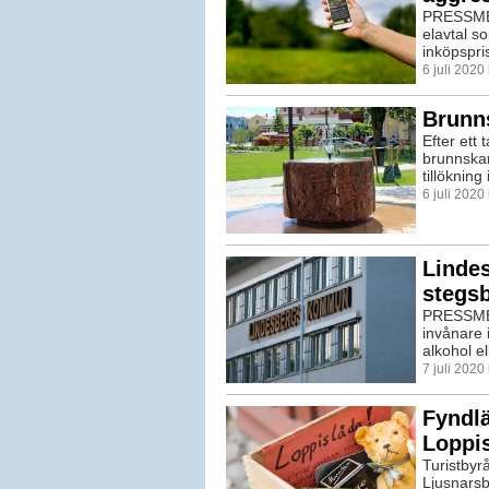
PRESSME
elavtal so
inköpspris
6 juli 2020
Brunns
Efter ett 
brunnskar
tillökning
6 juli 202
Linde
stegs
PRESSMED
invånare
alkohol el
7 juli 2020
Fyndl
Loppi
Turistbyr
Ljusnarsb