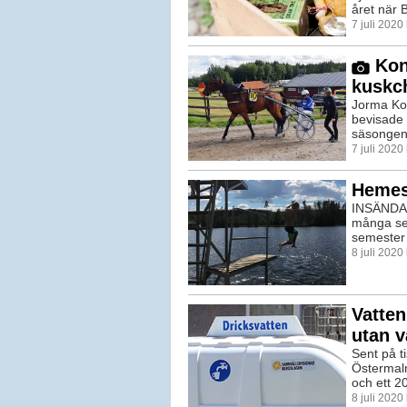
året när 
7 juli 202
Kont
kuskc
Jorma Kon
bevisade 
säsongen,
7 juli 202
Hemes
INSÄNDAR
många ser
semester 
8 juli 2020
Vatten
utan v
Sent på t
Östermalm
och ett 20
8 juli 202