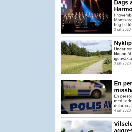
Dags a
Harmo
I november
Manskören
hög tid fö
3 juli 202
Nyklip
Under tor
klagomål 
igenväxta
3 juli 202
En per
missh
En person
med lindr
delarna a
4 juli 202
Vilse
aggres