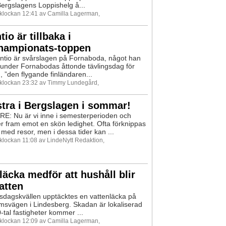
Bergslagens Loppishelg å...
0 klockan 12:41 av Camilla Lagerman,
io är tillbaka i
hampionats-toppen
tio är svårslagen på Fornaboda, något han
under Fornabodas åttonde tävlingsdag för
 ”den flygande finländaren...
0 klockan 23:32 av Timmy Lundegård,
tra i Bergslagen i sommar!
E: Nu är vi inne i semesterperioden och
 fram emot en skön ledighet. Ofta förknippas
med resor, men i dessa tider kan ...
 klockan 11:08 av LindeNytt Redaktion,
läcka medför att hushåll blir
atten
isdagskvällen upptäcktes en vattenläcka på
svägen i Lindesberg. Skadan är lokaliserad
-tal fastigheter kommer ...
0 klockan 12:09 av Camilla Lagerman,