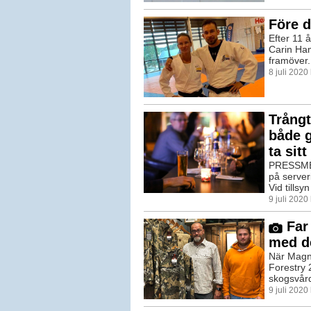
Före d
Efter 11 
Carin Ham
framöver. 
8 juli 202
Trångt
både g
ta sit
PRESSMED
på server
Vid tillsy
9 juli 2020
Far 
med de
När Magnu
Forestry 
skogsvård
9 juli 202