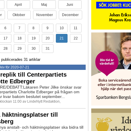
April
Maj
Juni
r
Oktober
November
December
6
7
8
9
10
11
17
18
19
20
21
22
28
29
30
31
 publicerades 31 artiklar
kiv för 2020-07-21
replik till Centerpartiets
tte Edberger
E/DEBATT:Läkaren Peter Jilke önskar svar
erpartiets Charlotte Edberger på frågan om
tår kvar bakom beslutet september...
 klockan 11:00 av LindeNytt Redaktion,
 häktningsplatser till
sberg
ya anstalt- och häktningsplatser ska bidra till