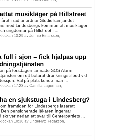
ttat musikläger på Hillstreet
e året i rad anordnar Studiefrämjandet
ans med Lindesbergs kommun ett musikläger
ch ungdomar på Hillstreet i ...
 klockan 13:29 av Jennie Einarsson,
 föll i sjön – fick hjälpas upp
dningstjänsten
iden på torsdagen larmade SOS Alarm
tjänsten om ett befarat drunkningstillbud vid
dessjön. Väl på plats kunde man ...
0 klockan 17:23 av Camilla Lagerman,
i ha en sjukstuga i Lindesberg?
om framtiden för Lindesbergs lasarett
r. Den pensionerade läkaren Ingemar
skriver nedan ett svar till Centerpartiets ...
 klockan 10:36 av LindeNytt Redaktion,