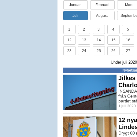
Januari
Februari
Mars
Juli
Augusti
Septembe
1
2
3
4
5
12
13
14
15
16
23
24
25
26
27
Under juli 2020
Nyhetsar
Jilkes 
Charlo
INSÄNDAR
från Cent
partiet s
1 juli 2020
12 nya
Linde
Drygt 60 n