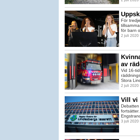
Uppska
För tredj
tillsamm
för barn o
2 juli 2020
Kvinna
av räd
Vid 16-t
räddnings
Stora Lin
2 juli 202
Vill v
Debatten 
fortsätte
Engstrand 
3 juli 2020