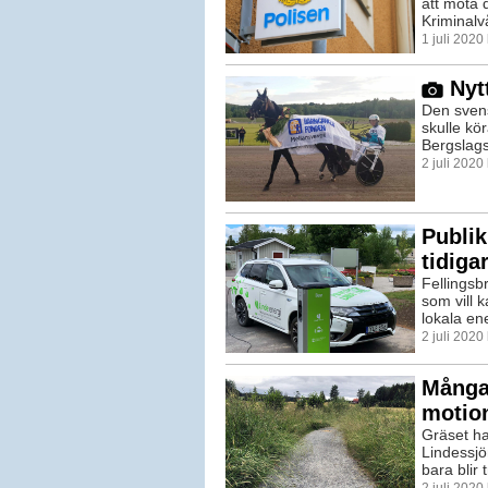
att möta 
Kriminalvå
1 juli 202
Nyt
Den svens
skulle kör
Bergslagsl
2 juli 202
Publik
tidiga
Fellingsbr
som vill k
lokala ene
2 juli 2020
Många
motio
Gräset ha
Lindessjö
bara blir 
2 juli 2020