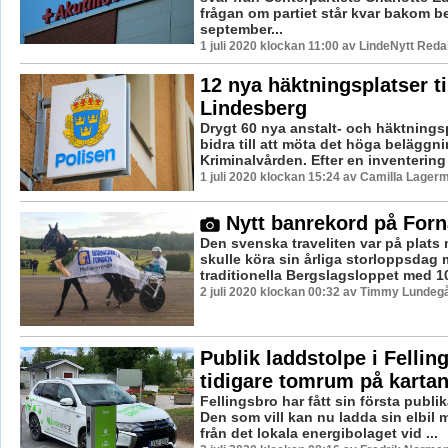
frågan om partiet står kvar bakom b
september...
1 juli 2020 klockan 11:00 av LindeNytt Reda
12 nya häktningsplatser ti
Lindesberg
Drygt 60 nya anstalt- och häktnings
bidra till att möta det höga beläggn
Kriminalvården. Efter en inventering 
1 juli 2020 klockan 15:24 av Camilla Lager
Nytt banrekord på For
Den svenska traveliten var på plats
skulle köra sin årliga storloppsdag
traditionella Bergslagsloppet med 100 
2 juli 2020 klockan 00:32 av Timmy Lundegå
Publik laddstolpe i Felling
tidigare tomrum på karta
Fellingsbro har fått sin första publi
Den som vill kan nu ladda sin elbil 
från det lokala energibolaget vid ...