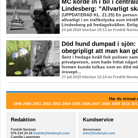
MC körde in i bil i central
Lindesberg: ”Allvarligt s
(UPPDATERAD KL. 21.25) En person 
allvarligt i en trafikolycka som inträf
Lindesberg på fredagskvällen. Enligt 
24 juli 2020 klockan 19:13 av Fredrik Norm
Död hund dumpad i sjön: 
obegripligt att man kan g
Sent i fredags kväll fick polisen sam
privatperson, som hade hittat något
formen kunde tolkas som en död m
insvept...
27 juli 2020 klockan 12:14 av Fredrik Norm
Har du missat e
1999
2000
2001
2002
2003
2004
2005
2006
2007
2008
2009
2010
201
Redaktion
Kundservice
Fredrik Norman
Annonsera
076-234 24 24
fredrik@lindenytt.com
info@lindenytt.com
Camilla Lagerman