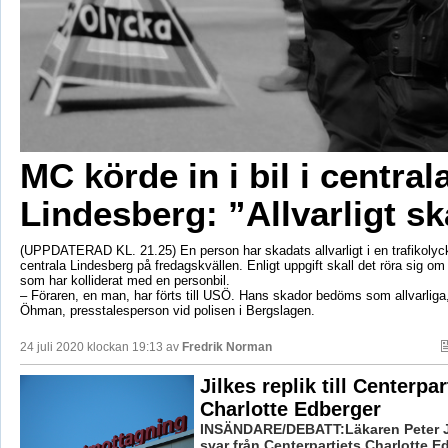
MC körde in i bil i central
Lindesberg: ”Allvarligt s
(UPPDATERAD KL. 21.25) En person har skadats allvarligt i en trafikolyck
centrala Lindesberg på fredagskvällen. Enligt uppgift skall det röra sig o
som har kolliderat med en personbil.
– Föraren, en man, har förts till USÖ. Hans skador bedöms som allvarliga
Öhman, presstalesperson vid polisen i Bergslagen.
24 juli 2020 klockan 19:13 av
Fredrik Norman
Jilkes replik till Centerpar
Charlotte Edberger
INSÄNDARE/DEBATT:Läkaren Peter J
svar från Centerpartiets Charlotte E