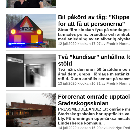
Bil påkörd av tåg: ”Klippe
för att få ut personerna”
Strax före klockan fyra på söndags
larmades polis, brandkår och ambula
med anledning av en allvarlig olycka.
12 juli 2020 klockan 17:07 av Fredrik Norm
Två ”kändisar” anhållna f
stöld
Två män, den ene i 50-årsåldern och
årsåldern, greps i lördags misstänkt
stöld. Duon anhölls senare på samma
13 juli 2020 klockan 10:31 av Fredrik Norm
Förorenat område upptäc
Stadsskogsskolan
PRESSMEDDELANDE: Ett område ma
Stadsskogsskolan har upptäckts var
bly. Föroreningen uppmärksammade
Lindesbergs kommun...
14 juli 2020 klockan 15:09 av LindeNytt Red