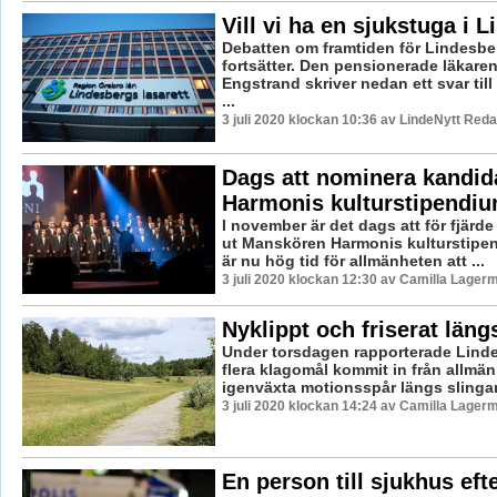
Vill vi ha en sjukstuga i 
Debatten om framtiden för Lindesber
fortsätter. Den pensionerade läkare
Engstrand skriver nedan ett svar till
...
3 juli 2020 klockan 10:36 av LindeNytt Reda
Dags att nominera kandidat
Harmonis kulturstipendi
I november är det dags att för fjärde 
ut Manskören Harmonis kulturstipe
är nu hög tid för allmänheten att ...
3 juli 2020 klockan 12:30 av Camilla Lager
Nyklippt och friserat läng
Under torsdagen rapporterade Linde
flera klagomål kommit in från allmä
igenväxta motionsspår längs slingan
3 juli 2020 klockan 14:24 av Camilla Lager
En person till sjukhus eft