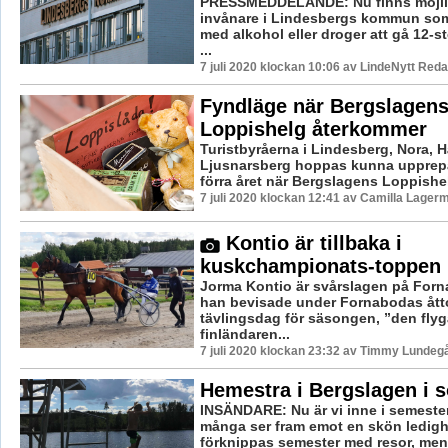
PRESSMEDDELANDE: Nu finns möjli
invånare i Lindesbergs kommun so
med alkohol eller droger att gå 12-
...
7 juli 2020 klockan 10:06 av LindeNytt Reda
Fyndläge när Bergslagen
Loppishelg återkommer
Turistbyråerna i Lindesberg, Nora, H
Ljusnarsberg hoppas kunna upprep
förra året när Bergslagens Loppishel
7 juli 2020 klockan 12:41 av Camilla Lager
Kontio är tillbaka i
kuskchampionats-toppen
Jorma Kontio är svårslagen på For
han bevisade under Fornabodas åt
tävlingsdag för säsongen, ”den fly
finländaren...
7 juli 2020 klockan 23:32 av Timmy Lundegå
Hemestra i Bergslagen i 
INSÄNDARE: Nu är vi inne i semeste
många ser fram emot en skön ledigh
förknippas semester med resor, men 