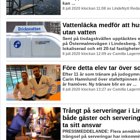
kan ...
8 juli 2020 klockan 11:08 av LindeNytt Reda
Vattenläcka medför att hus
utan vatten
Sent på tisdagskvällen upptäcktes 
på Östermalmsvägen i Lindesberg. 
lokaliserad och ett 20-tal fastighete
8 juli 2020 klockan 12:09 av Camilla Lager
Före detta elev tar över s
Efter 11 år som tränare på judogymn
Carin Hamnlund över stafettpinnen i
år framöver. Ny tränare blir en av ...
8 juli 2020 klockan 13:27 av Camilla Lager
Trångt på serveringar i L
både gäster och serverin
ta sitt ansvar
PRESSMEDDELANDE: Flera anmälni
trängsel på serveringar har inkommit 