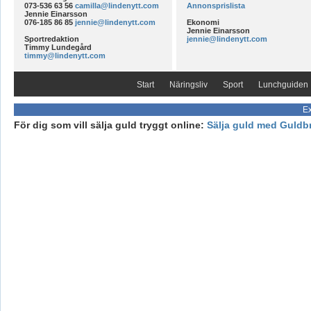
073-536 63 56
camilla@lindenytt.com
Annonsprislista
Jennie Einarsson
076-185 86 85
jennie@lindenytt.com
Ekonomi
Jennie Einarsson
Sportredaktion
jennie@lindenytt.com
Timmy Lundegård
timmy@lindenytt.com
Start
Näringsliv
Sport
Lunchguiden
Ex
För dig som vill sälja guld tryggt online:
Sälja guld med Guldb