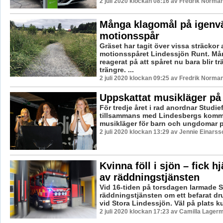
2 juli 2020 klockan 08:16 av Fredrik Norman
Många klagomål på igenv
motionsspår
Gräset har tagit över vissa sträckor 
motionsspåret Lindessjön Runt. Må
reagerat på att spåret nu bara blir t
trängre. ...
2 juli 2020 klockan 09:25 av Fredrik Norman
Uppskattat musikläger på 
För tredje året i rad anordnar Studi
tillsammans med Lindesbergs komm
musikläger för barn och ungdomar på H
2 juli 2020 klockan 13:29 av Jennie Einarss
Kvinna föll i sjön – fick h
av räddningstjänsten
Vid 16-tiden på torsdagen larmade 
räddningstjänsten om ett befarat dr
vid Stora Lindessjön. Väl på plats k
2 juli 2020 klockan 17:23 av Camilla Lager