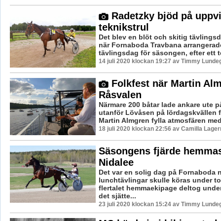
Radetzky bjöd på uppvi
teknikstrul
Det blev en blöt och skitig tävling
när Fornaboda Travbana arrangerad
tävlingsdag för säsongen, efter ett te
14 juli 2020 klockan 19:27 av Timmy Lunde
Folkfest när Martin Al
Råsvalen
Närmare 200 båtar lade ankare ute p
utanför Lövåsen på lördagskvällen f
Martin Almgren fylla atmosfären med 
18 juli 2020 klockan 22:56 av Camilla Lage
Säsongens fjärde hemmase
Nidalee
Det var en solig dag på Fornaboda 
lunchtävlingar skulle köras under t
flertalet hemmaekipage deltog unde
det sjätte...
23 juli 2020 klockan 15:24 av Timmy Lunde