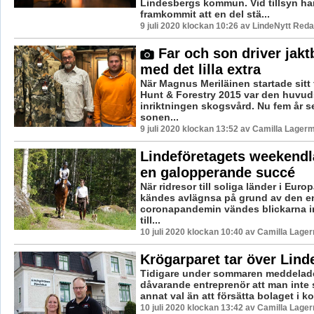
Lindesbergs kommun. Vid tillsyn ha
framkommit att en del stä...
9 juli 2020 klockan 10:26 av LindeNytt Reda
Far och son driver jakt
med det lilla extra
När Magnus Meriläinen startade sitt
Hunt & Forestry 2015 var den huvud
inriktningen skogsvård. Nu fem år s
sonen...
9 juli 2020 klockan 13:52 av Camilla Lager
Lindeföretagets weekendl
en galopperande succé
När ridresor till soliga länder i Europ
kändes avlägnsa på grund av den e
coronapandemin vändes blickarna i
till...
10 juli 2020 klockan 10:40 av Camilla Lage
Krögarparet tar över Lin
Tidigare under sommaren meddelad
dåvarande entreprenör att man inte
annat val än att försätta bolaget i ko
10 juli 2020 klockan 13:42 av Camilla Lage