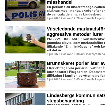
misshandel
En person fick under fredagskvällen f
sjukhus med lindriga skador efter e
de centrala delarna av Lindesberg.
4 juli 2020 klockan 12:20 av Camilla Lager
Vilseledande marknadsför
aggressiva metoder lurar
PRESSMEDDELANDE: Konsumentver
granskat elavtal som marknadsförs 
tilltalande ”El till inköpspris” och ko
att det är...
6 juli 2020 klockan 10:08 av LindeNytt Reda
Brunnskaret porlar åter av
Efter ett tags vila porlar nu vattnet 
brunnskaret i Flugparken. Dessutom 
tillökning i familjen av ytterligare fem
6 juli 2020 klockan 13:05 av Camilla Lager
Lindesbergs kommun sats
stegsbehandling