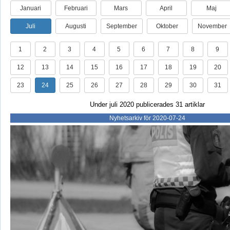
Januari
Februari
Mars
April
Maj
Juli
Augusti
September
Oktober
November
1
2
3
4
5
6
7
8
9
12
13
14
15
16
17
18
19
20
23
24
25
26
27
28
29
30
31
Under juli 2020 publicerades 31 artiklar
Nyhetsarkiv för 2020-07-24