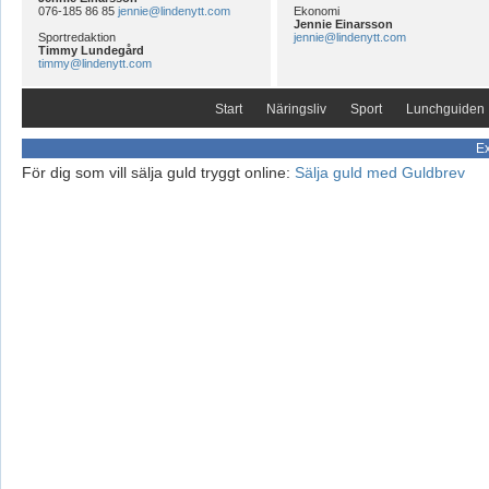
076-185 86 85
jennie@lindenytt.com
Ekonomi
Jennie Einarsson
Sportredaktion
jennie@lindenytt.com
Timmy Lundegård
timmy@lindenytt.com
Start
Näringsliv
Sport
Lunchguiden
Ex
För dig som vill sälja guld tryggt online:
Sälja guld med Guldbrev