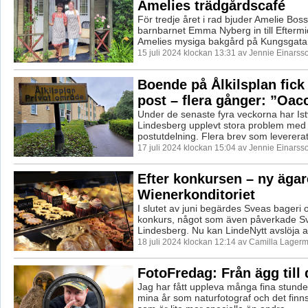
Amelies trädgårdscafé
För tredje året i rad bjuder Amelie Bos
barnbarnet Emma Nyberg in till Eftermi
Amelies mysiga bakgård på Kungsgatan 
15 juli 2024 klockan 13:31 av Jennie Einarss
Boende på Ålkilsplan fick
post – flera gånger: ”Oac
Under de senaste fyra veckorna har Ist
Lindesberg upplevt stora problem med
postutdelning. Flera brev som levererats t
17 juli 2024 klockan 15:04 av Jennie Einarss
Efter konkursen – ny ägar
Wienerkonditoriet
I slutet av juni begärdes Sveas bageri o
konkurs, något som även påverkade Sv
Lindesberg. Nu kan LindeNytt avslöja att
18 juli 2024 klockan 12:14 av Camilla Lager
FotoFredag: Från ägg till 
Jag har fått uppleva många fina stunde
mina år som naturfotograf och det finn