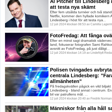
Al Pitcher till Lindesberg 
att testa nya skämt
Efter fem utsålda turnéer och två stand
Netflix, kommer den hyllade komikern Al 
Lindesberg i höst för att testa nya...
12 juli 2024 klockan 08:53 av Camilla Lager
FotoFredag: Att fånga ovä
Efter en minst sagt dramatisk vädervec
land, fokuserar fotografen Sami Rahko
avsnitt av FotoFredag, på just dåligt...
12 juli 2024 klockan 14:19 av LindeNytt Reda
Polisen tvingades avbryta 
centrala Lindesberg: ”Far
allmänheten”
På fredagskvällen pågick en vild biljakt 
Lindesberg - bland annat i centrum. En
bil var patrullens mål. ...
12 juli 2024 klockan 20:40 av Fredrik Norman
Människor från alla håll s