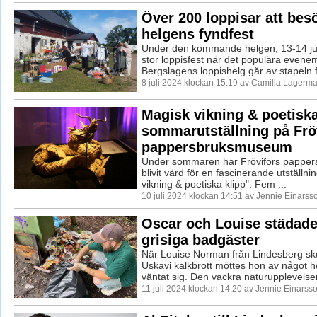
Över 200 loppisar att bes
helgens fyndfest
Under den kommande helgen, 13-14 jul
stor loppisfest när det populära even
Bergslagens loppishelg går av stapeln fö
8 juli 2024 klockan 15:19 av Camilla Lagerma
Magisk vikning & poetiska
sommarutställning på Frö
pappersbruksmuseum
Under sommaren har Frövifors pappe
blivit värd för en fascinerande utställni
vikning & poetiska klipp". Fem ...
10 juli 2024 klockan 14:51 av Jennie Einarss
Oscar och Louise städade
grisiga badgäster
När Louise Norman från Lindesberg sk
Uskavi kalkbrott möttes hon av något h
väntat sig. Den vackra naturupplevelsen
11 juli 2024 klockan 14:20 av Jennie Einarsso