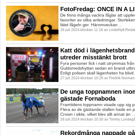
FotoFredag: ONCE IN A L
De finns många vackra fåglar att upplev
favoriter av olika anledningar. Storleke
lätet fågeln ger. Häromveckan ...
26 juli 2024 klockan 11:16 av LindeNytt Redak
Katt död i lägenhetsbrand
utreder misstänkt brott
Fyra personer fick i natt utrymmas från
Guldsmedshyttan sedan en brand utbrut
Enligt polisen skall lägenheten ha blivit.
27 juli 2024 klockan 10:26 av Fredrik Norman
De unga toppnamnen inom
gästade Fornaboda
Framtidens toppnamn visade upp sig 
Flera av de gästande stallen hade en p
Crown i sikte, vilket blev allt annat än ..
28 juli 2024 klockan 20:30 av Timmy Lundegå
Rekordmånga nappade på 