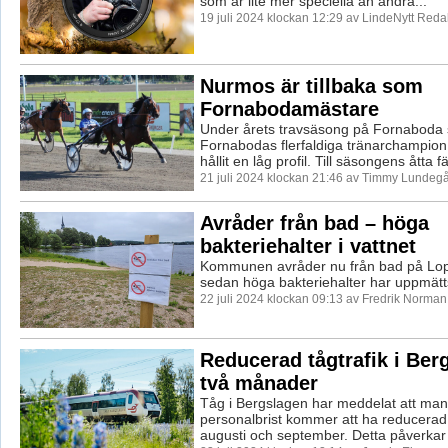
som är lite mer speciella än andra...
19 juli 2024 klockan 12:29 av LindeNytt Reda
Nurmos är tillbaka som
Fornabodamästare
Under årets travsäsong på Fornaboda 
Fornabodas flerfaldiga tränarchampio
hållit en låg profil. Till säsongens åtta fä
21 juli 2024 klockan 21:46 av Timmy Lundegå
Avråder från bad – höga
bakteriehalter i vattnet
Kommunen avråder nu från bad på Lo
sedan höga bakteriehalter har uppmätts
22 juli 2024 klockan 09:13 av Fredrik Norman
Reducerad tågtrafik i Ber
två månader
Tåg i Bergslagen har meddelat att man
personalbrist kommer att ha reducerad 
augusti och september. Detta påverkar 