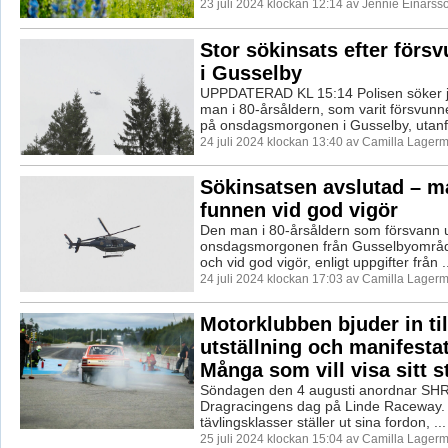
23 juli 2024 klockan 12:14 av Jennie Einarss
Stor sökinsats efter för
i Gusselby
UPPDATERAD KL 15:14 Polisen söker ju
man i 80-årsåldern, som varit försvunn
på onsdagsmorgonen i Gusselby, utanfö
24 juli 2024 klockan 13:40 av Camilla Lager
Sökinsatsen avslutad – 
funnen vid god vigör
Den man i 80-årsåldern som försvann 
onsdagsmorgonen från Gusselbyområdet 
och vid god vigör, enligt uppgifter från ..
24 juli 2024 klockan 17:03 av Camilla Lager
Motorklubben bjuder in til
utställning och manifesta
Många som vill visa sitt s
Söndagen den 4 augusti anordnar SHR
Dragracingens dag på Linde Raceway. F
tävlingsklasser ställer ut sina fordon, ...
25 juli 2024 klockan 15:04 av Camilla Lager