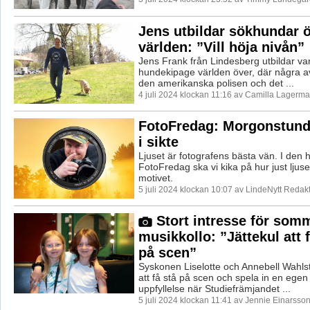
Jens utbildar sökhundar ö
världen: ”Vill höja nivån”
Jens Frank från Lindesberg utbildar var
hundekipage världen över, där några a
den amerikanska polisen och det ...
4 juli 2024 klockan 11:16 av Camilla Lagerma
FotoFredag: Morgonstund
i sikte
Ljuset är fotografens bästa vän. I den
FotoFredag ska vi kika på hur just ljus
motivet.
5 juli 2024 klockan 10:07 av LindeNytt Redakt
Stort intresse för som
musikkollo: ”Jättekul att 
på scen”
Syskonen Liselotte och Annebell Wahl
att få stå på scen och spela in en egen l
uppfyllelse när Studiefrämjandet ...
5 juli 2024 klockan 11:41 av Jennie Einarsson