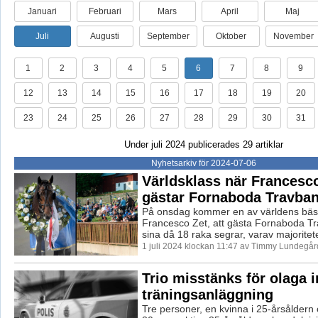
Januari
Februari
Mars
April
Maj
Juli
Augusti
September
Oktober
November
1
2
3
4
5
6
7
8
9
12
13
14
15
16
17
18
19
20
23
24
25
26
27
28
29
30
31
Under juli 2024 publicerades 29 artiklar
Nyhetsarkiv för 2024-07-06
Världsklass när Francesc
gästar Fornaboda Travba
På onsdag kommer en av världens bäst
Francesco Zet, att gästa Fornaboda T
sina då 18 raka segrar, varav majoritete
1 juli 2024 klockan 11:47 av Timmy Lundegår
Trio misstänks för olaga i
träningsanläggning
Tre personer, en kvinna i 25-årsåldern 