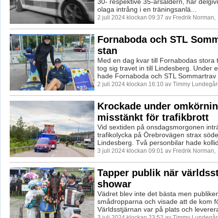
30- respektive 35-årsåldern, har delgi
olaga intrång i en träningsanlä...
2 juli 2024 klockan 09:37 av Fredrik Norman,
Fornaboda och STL Somma
stan
Med en dag kvar till Fornabodas stora 
tog sig travet in till Lindesberg. Under
hade Fornaboda och STL Sommartrav l
2 juli 2024 klockan 16:10 av Timmy Lundegår
Krockade under omkörning
misstänkt för trafikbrott
Vid sextiden på onsdagsmorgonen intr
trafikolycka på Örebrovägen strax söde
Lindesberg. Två personbilar hade kollide
3 juli 2024 klockan 09:01 av Fredrik Norman,
Tapper publik när världss
showar
Vädret blev inte det bästa men publike
smådropparna och visade att de kom f
Världsstjärnan var på plats och leverera
3 juli 2024 klockan 23:52 av Timmy Lundegår