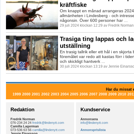
kräftfiske
Om knappt en månad arrangeras 2024 år
allmänheten i Lindesberg - och intresse
någonsin. Över 600 personer har ...
29 juli 2024 klockan 12:29 av Fredrik Norman
Trasiga ting lappas och la
utställning
En trasig tallrik eller ett hål i en skjorta
föremålet var redo att kastas förr i tide
och skickligt hantverk ...
30 juli 2024 klockan 13:19 av Jennie Einarss
Har du missat e
1999
2000
2001
2002
2003
2004
2005
2006
2007
2008
2009
2010
201
Redaktion
Kundservice
Fredrik Norman
Annonsera
076-234 24 24
fredrik@lindenytt.com
info@lindenytt.com
Camilla Lagerman
073-536 63 56
camilla@lindenytt.com
Annonsprislista
Jennie Einarsson