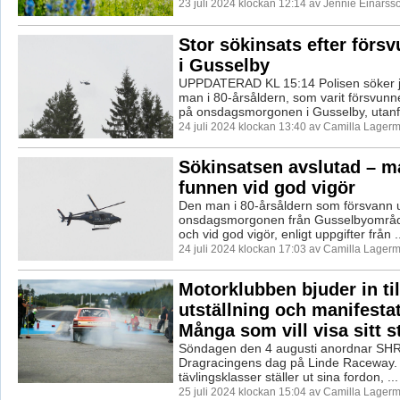
23 juli 2024 klockan 12:14 av Jennie Einarss
Stor sökinsats efter för
i Gusselby
UPPDATERAD KL 15:14 Polisen söker ju
man i 80-årsåldern, som varit försvunn
på onsdagsmorgonen i Gusselby, utanfö
24 juli 2024 klockan 13:40 av Camilla Lager
Sökinsatsen avslutad – 
funnen vid god vigör
Den man i 80-årsåldern som försvann 
onsdagsmorgonen från Gusselbyområdet 
och vid god vigör, enligt uppgifter från ..
24 juli 2024 klockan 17:03 av Camilla Lager
Motorklubben bjuder in til
utställning och manifesta
Många som vill visa sitt s
Söndagen den 4 augusti anordnar SHR
Dragracingens dag på Linde Raceway. F
tävlingsklasser ställer ut sina fordon, ...
25 juli 2024 klockan 15:04 av Camilla Lager