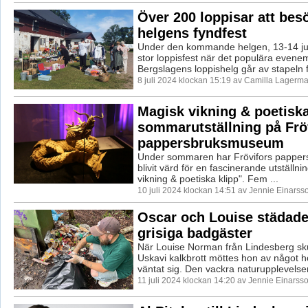
Över 200 loppisar att bes
helgens fyndfest
Under den kommande helgen, 13-14 jul
stor loppisfest när det populära even
Bergslagens loppishelg går av stapeln fö
8 juli 2024 klockan 15:19 av Camilla Lagerma
Magisk vikning & poetiska
sommarutställning på Frö
pappersbruksmuseum
Under sommaren har Frövifors pappe
blivit värd för en fascinerande utställni
vikning & poetiska klipp". Fem ...
10 juli 2024 klockan 14:51 av Jennie Einarss
Oscar och Louise städade
grisiga badgäster
När Louise Norman från Lindesberg sk
Uskavi kalkbrott möttes hon av något h
väntat sig. Den vackra naturupplevelsen
11 juli 2024 klockan 14:20 av Jennie Einarsso