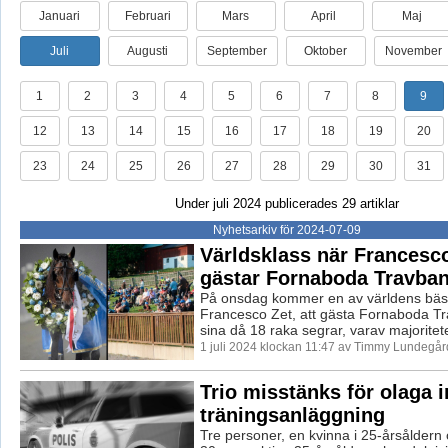
Januari
Februari
Mars
April
Maj
Juli
Augusti
September
Oktober
November
1
2
3
4
5
6
7
8
9
12
13
14
15
16
17
18
19
20
23
24
25
26
27
28
29
30
31
Under juli 2024 publicerades 29 artiklar
Nyhetsarkiv för 2024-07-09
Världsklass när Francesc
gästar Fornaboda Travba
På onsdag kommer en av världens bäst
Francesco Zet, att gästa Fornaboda T
sina då 18 raka segrar, varav majoritete
1 juli 2024 klockan 11:47 av Timmy Lundegår
Trio misstänks för olaga i
träningsanläggning
Tre personer, en kvinna i 25-årsåldern 