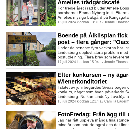
Amelies trädgårdscafé
För tredje året i rad bjuder Amelie Bos
barnbarnet Emma Nyberg in till Eftermi
Amelies mysiga bakgård på Kungsgatan 
15 juli 2024 klockan 13:31 av Jennie Einarss
Boende på Ålkilsplan fick
post – flera gånger: ”Oac
Under de senaste fyra veckorna har Ist
Lindesberg upplevt stora problem med
postutdelning. Flera brev som levererats t
17 juli 2024 klockan 15:04 av Jennie Einarss
Efter konkursen – ny ägar
Wienerkonditoriet
I slutet av juni begärdes Sveas bageri o
konkurs, något som även påverkade Sv
Lindesberg. Nu kan LindeNytt avslöja att
18 juli 2024 klockan 12:14 av Camilla Lager
FotoFredag: Från ägg till 
Jag har fått uppleva många fina stunde
mina år som naturfotograf och det finn