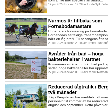
som är lite mer speciella än andra...
19 juli 2024 klockan 12:29 av LindeNytt Reda
Nurmos är tillbaka som
Fornabodamästare
Under årets travsäsong på Fornaboda 
Fornabodas flerfaldiga tränarchampio
hållit en låg profil. Till säsongens åtta fä
21 juli 2024 klockan 21:46 av Timmy Lundegå
Avråder från bad – höga
bakteriehalter i vattnet
Kommunen avråder nu från bad på Lo
sedan höga bakteriehalter har uppmätts
22 juli 2024 klockan 09:13 av Fredrik Norman
Reducerad tågtrafik i Ber
två månader
Tåg i Bergslagen har meddelat att man
personalbrist kommer att ha reducerad 
augusti och september. Detta påverkar 