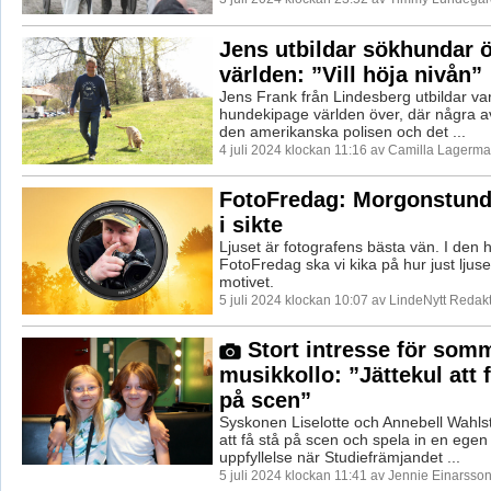
Jens utbildar sökhundar ö
världen: ”Vill höja nivån”
Jens Frank från Lindesberg utbildar var
hundekipage världen över, där några a
den amerikanska polisen och det ...
4 juli 2024 klockan 11:16 av Camilla Lagerma
FotoFredag: Morgonstund
i sikte
Ljuset är fotografens bästa vän. I den
FotoFredag ska vi kika på hur just ljus
motivet.
5 juli 2024 klockan 10:07 av LindeNytt Redakt
Stort intresse för som
musikkollo: ”Jättekul att 
på scen”
Syskonen Liselotte och Annebell Wahl
att få stå på scen och spela in en egen l
uppfyllelse när Studiefrämjandet ...
5 juli 2024 klockan 11:41 av Jennie Einarsson