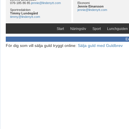
076-185 86 85
jennie@lindenytt.com
Ekonomi
Jennie Einarsson
Sportredaktion
jennie@lindenytt.com
Timmy Lundegård
timmy@lindenytt.com
Start
Näringsliv
Sport
Lunchguiden
Ex
För dig som vill sälja guld tryggt online:
Sälja guld med Guldbrev