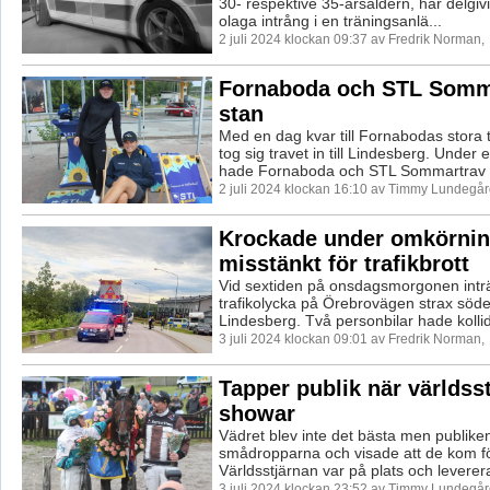
30- respektive 35-årsåldern, har delgi
olaga intrång i en träningsanlä...
2 juli 2024 klockan 09:37 av Fredrik Norman,
Fornaboda och STL Somma
stan
Med en dag kvar till Fornabodas stora 
tog sig travet in till Lindesberg. Under
hade Fornaboda och STL Sommartrav l
2 juli 2024 klockan 16:10 av Timmy Lundegår
Krockade under omkörning
misstänkt för trafikbrott
Vid sextiden på onsdagsmorgonen intr
trafikolycka på Örebrovägen strax söde
Lindesberg. Två personbilar hade kollide
3 juli 2024 klockan 09:01 av Fredrik Norman,
Tapper publik när världss
showar
Vädret blev inte det bästa men publike
smådropparna och visade att de kom f
Världsstjärnan var på plats och leverera
3 juli 2024 klockan 23:52 av Timmy Lundegår