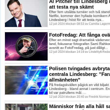
Al Pitcher till Lindesberg 
att testa nya skämt
Efter fem utsålda turnéer och två stand
Netflix, kommer den hyllade komikern Al 
Lindesberg i höst för att testa nya...
12 juli 2024 klockan 08:53 av Camilla Lager
FotoFredag: Att fånga ovä
Efter en minst sagt dramatisk vädervec
land, fokuserar fotografen Sami Rahko
avsnitt av FotoFredag, på just dåligt...
12 juli 2024 klockan 14:19 av LindeNytt Reda
Polisen tvingades avbryta 
centrala Lindesberg: ”Far
allmänheten”
På fredagskvällen pågick en vild biljakt 
Lindesberg - bland annat i centrum. En
bil var patrullens mål. ...
12 juli 2024 klockan 20:40 av Fredrik Norman
Människor från alla håll s