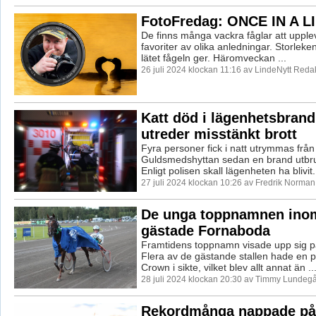
FotoFredag: ONCE IN A L
De finns många vackra fåglar att upplev
favoriter av olika anledningar. Storleke
lätet fågeln ger. Häromveckan ...
26 juli 2024 klockan 11:16 av LindeNytt Redak
Katt död i lägenhetsbrand
utreder misstänkt brott
Fyra personer fick i natt utrymmas från
Guldsmedshyttan sedan en brand utbrut
Enligt polisen skall lägenheten ha blivit.
27 juli 2024 klockan 10:26 av Fredrik Norman
De unga toppnamnen inom
gästade Fornaboda
Framtidens toppnamn visade upp sig 
Flera av de gästande stallen hade en p
Crown i sikte, vilket blev allt annat än ..
28 juli 2024 klockan 20:30 av Timmy Lundegå
Rekordmånga nappade på 