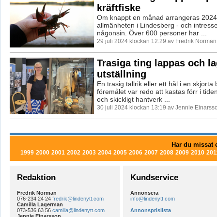
kräftfiske
Om knappt en månad arrangeras 2024 år
allmänheten i Lindesberg - och intresse
någonsin. Över 600 personer har ...
29 juli 2024 klockan 12:29 av Fredrik Norman
Trasiga ting lappas och la
utställning
En trasig tallrik eller ett hål i en skjorta
föremålet var redo att kastas förr i tide
och skickligt hantverk ...
30 juli 2024 klockan 13:19 av Jennie Einarss
Har du missat e
1999
2000
2001
2002
2003
2004
2005
2006
2007
2008
2009
2010
201
Redaktion
Kundservice
Fredrik Norman
Annonsera
076-234 24 24
fredrik@lindenytt.com
info@lindenytt.com
Camilla Lagerman
073-536 63 56
camilla@lindenytt.com
Annonsprislista
Jennie Einarsson