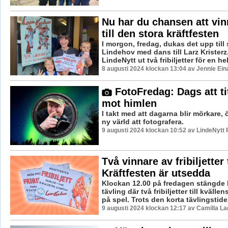
Nu har du chansen att vinn
till den stora kräftfesten
I morgon, fredag, dukas det upp till s
Lindehov med dans till Larz Kristerz.
LindeNytt ut två fribiljetter för en hel
8 augusti 2024 klockan 13:04 av Jennie Ein
FotoFredag: Dags att ti
mot himlen
I takt med att dagarna blir mörkare,
ny värld att fotografera.
9 augusti 2024 klockan 10:52 av LindeNytt 
Två vinnare av fribiljetter t
Kräftfesten är utsedda
Klockan 12.00 på fredagen stängde 
tävling där två fribiljetter till kvälle
på spel. Trots den korta tävlingstide
9 augusti 2024 klockan 12:17 av Camilla L