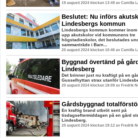
19 augusti 2024 klockan 13:49 av Camilla 
Beslutet: Nu införs akutsk
Lindesbergs kommun
Lindesbergs kommun kommer inom ko
upp akutskolor vid kommunens tre
högstadieskolor, det beslutades u
sammanträde i Barn...
20 augusti 2024 klockan 10:46 av Camilla 
Byggnad övertänd på gård
Lindesberg
Det brinner just nu kraftigt på en går
Gusselhyttan strax utanför Lindesb
20 augusti 2024 klockan 18:09 av Fredrik 
Gårdsbyggnad totalförstö
En kraftig brand utbröt sent på
tisdagseftermiddagen på en gård str
Lindesberg.
20 augusti 2024 klockan 19:12 av Fredrik 