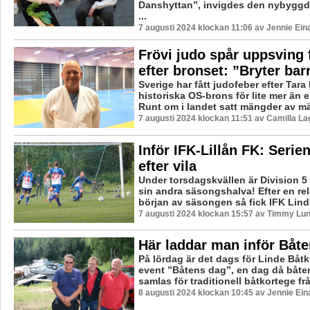
Danshyttan”, invigdes den nybyggda
...
7 augusti 2024 klockan 11:06 av Jennie Ein
Frövi judo spår uppsving 
efter bronset: ”Bryter bar
Sverige har fått judofeber efter Tara
historiska OS-brons för lite mer än 
Runt om i landet satt mängder av mä
7 augusti 2024 klockan 11:51 av Camilla L
Inför IFK-Lillån FK: Serien
efter vila
Under torsdagskvällen är Division 5 
sin andra säsongshalva! Efter en re
början av säsongen så fick IFK Linde
7 augusti 2024 klockan 15:57 av Timmy Lu
Här laddar man inför Båt
På lördag är det dags för Linde Båtk
event ”Båtens dag”, en dag då båte
samlas för traditionell båtkortege frå
8 augusti 2024 klockan 10:45 av Jennie Ein