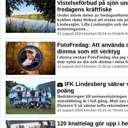
Vistelseförbud på sjön un
fredagens kräftfiske
Under större delen av fredagsefter
kvällen råder förbud att vistas ute p
Lindessjön, Lilla Lindessjön och de
avrinningsomr...
23 augusti 2024 klockan 09:19 av Fredrik 
FotoFredag: Att använda 
dimma som ett verktyg
I denna veckas FotoFredag ska jag v
drar nytta av dis och dimma i mina fo
23 augusti 2024 klockan 11:30 av LindeNytt
IFK Lindesberg säkrar v
poäng
Nedräkningen till serieavslutningen
slutställning är i full gång. Med sex
Division 5 så väntar tuffa returmöten 
23 augusti 2024 klockan 15:15 av Timmy L
120 knattelag gör upp i h