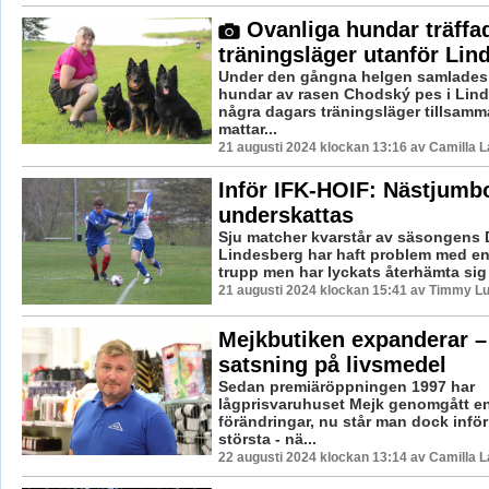
Ovanliga hundar träffa
träningsläger utanför Lin
Under den gångna helgen samlades e
hundar av rasen Chodský pes i Lind
några dagars träningsläger tillsam
mattar...
21 augusti 2024 klockan 13:16 av Camilla 
Inför IFK-HOIF: Nästjumbo
underskattas
Sju matcher kvarstår av säsongens D
Lindesberg har haft problem med e
trupp men har lyckats återhämta sig b
21 augusti 2024 klockan 15:41 av Timmy L
Mejkbutiken expanderar –
satsning på livsmedel
Sedan premiäröppningen 1997 har
lågprisvaruhuset Mejk genomgått en
förändringar, nu står man dock inför
största - nä...
22 augusti 2024 klockan 13:14 av Camilla 