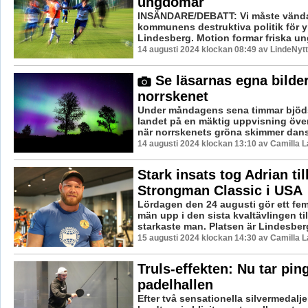
ungdomar
INSÄNDARE/DEBATT: Vi måste vänd
kommunens destruktiva politik för y
Lindesberg. Motion formar friska u
14 augusti 2024 klockan 08:49 av LindeNytt
Se läsarnas egna bilder
norrskenet
Under måndagens sena timmar bjöds
landet på en mäktig uppvisning över
när norrskenets gröna skimmer dansa
14 augusti 2024 klockan 13:10 av Camilla 
Stark insats tog Adrian til
Strongman Classic i USA
Lördagen den 24 augusti gör ett fem
män upp i den sista kvaltävlingen til
starkaste man. Platsen är Lindesberg
15 augusti 2024 klockan 14:30 av Camilla 
Truls-effekten: Nu tar ping
padelhallen
Efter två sensationella silvermedalje