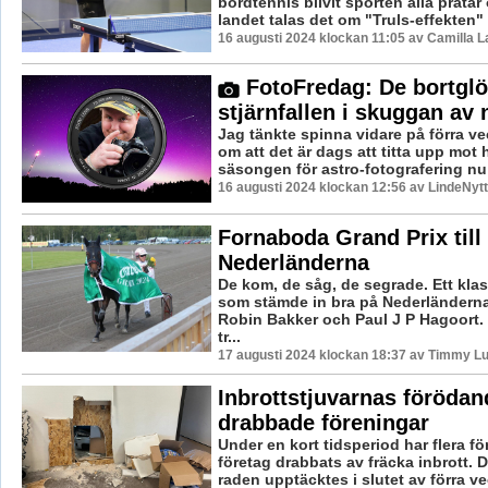
bordtennis blivit sporten alla pratar
landet talas det om "Truls-effekten" 
16 augusti 2024 klockan 11:05 av Camilla 
FotoFredag: De bortgl
stjärnfallen i skuggan av
Jag tänkte spinna vidare på förra v
om att det är dags att titta upp mot
säsongen för astro-fotografering nu 
16 augusti 2024 klockan 12:56 av LindeNytt
Fornaboda Grand Prix till
Nederländerna
De kom, de såg, de segrade. Ett klas
som stämde in bra på Nederländerna
Robin Bakker och Paul J P Hagoort
tr...
17 augusti 2024 klockan 18:37 av Timmy L
Inbrottstjuvarnas föröda
drabbade föreningar
Under en kort tidsperiod har flera f
företag drabbats av fräcka inbrott. D
raden upptäcktes i slutet av förra ve