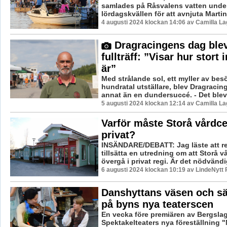
samlades på Råsvalens vatten unde
lördagskvällen för att avnjuta Martin
4 augusti 2024 klockan 14:06 av Camilla L
Dragracingens dag ble
fullträff: ”Visar hur stort 
är”
Med strålande sol, ett myller av bes
hundratal utställare, blev Dragracin
annat än en dundersuccé. - Det blev
5 augusti 2024 klockan 12:14 av Camilla L
Varför måste Storå vårdcen
privat?
INSÄNDARE/DEBATT: Jag läste att re
tillsätta en utredning om att Storå v
övergå i privat regi. Är det nödvändig
6 augusti 2024 klockan 10:19 av LindeNytt 
Danshyttans väsen och säg
på byns nya teaterscen
En vecka före premiären av Bergsla
Spektakelteaters nya föreställning "M