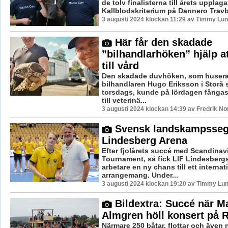
de tolv finalisterna till årets upplag
Kallblodskriterium på Dannero Travb
3 augusti 2024 klockan 11:29 av Timmy Lu
Här får den skadade
”bilhandlarhöken” hjälp 
till vård
Den skadade duvhöken, som husera
bilhandlaren Hugo Eriksson i Storå 
torsdags, kunde på lördagen fångas
till veterinä...
3 augusti 2024 klockan 14:39 av Fredrik N
Svensk landskampsseg
Lindesberg Arena
Efter fjolårets succé med Scandinav
Tournament, så fick LIF Lindesbergs
arbetare en ny chans till ett internat
arrangemang. Under...
3 augusti 2024 klockan 19:20 av Timmy Lu
Bildextra: Succé när Ma
Almgren höll konsert på 
Närmare 250 båtar, flottar och även 