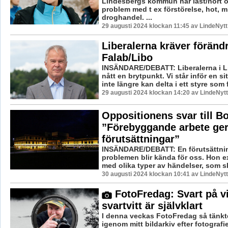
Lindesbergs kommun har läst/hört 
problem med t ex förstörelse, hot, 
droghandel. ...
29 augusti 2024 klockan 11:45 av LindeNytt
Liberalerna kräver förändr
Falab/Libo
INSÄNDARE/DEBATT: Liberalerna i L
nått en brytpunkt. Vi står inför en si
inte längre kan delta i ett styre som f
29 augusti 2024 klockan 14:20 av LindeNytt
Oppositionens svar till 
”Förebyggande arbete ger
förutsättningar”
INSÄNDARE/DEBATT: En förutsättnin
problemen blir kända för oss. Hon e
med olika typer av händelser, som ska
30 augusti 2024 klockan 10:41 av LindeNytt
FotoFredag: Svart på vi
svartvitt är självklart
I denna veckas FotoFredag så tänkte
igenom mitt bildarkiv efter fotografie