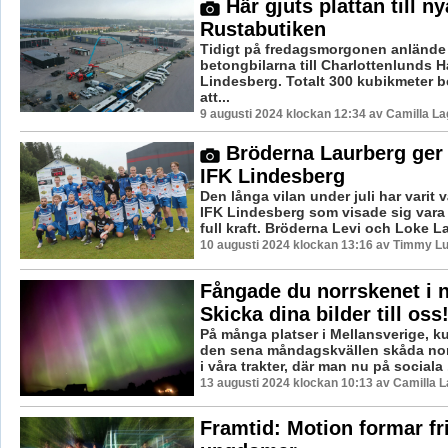
Här gjuts plattan till ny
Rustabutiken
Tidigt på fredagsmorgonen anlände 
betongbilarna till Charlottenlunds 
Lindesberg. Totalt 300 kubikmeter
att...
9 augusti 2024 klockan 12:34 av Camilla L
Bröderna Laurberg ger s
IFK Lindesberg
Den långa vilan under juli har varit 
IFK Lindesberg som visade sig vara 
full kraft. Bröderna Levi och Loke La
10 augusti 2024 klockan 13:16 av Timmy L
Fångade du norrskenet i n
Skicka dina bilder till oss
På många platser i Mellansverige, 
den sena måndagskvällen skåda nor
i våra trakter, där man nu på sociala .
13 augusti 2024 klockan 10:13 av Camilla 
Framtid: Motion formar fr