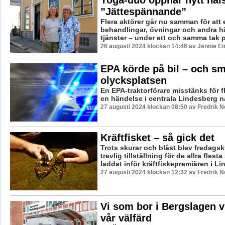
”Jättespännande”
Flera aktörer går nu samman för att 
behandlingar, övningar och andra h
tjänster – under ett och samma tak p
26 augusti 2024 klockan 14:46 av Jennie Ei
EPA körde på bil – och sm
olycksplatsen
En EPA-traktorförare misstänks för fl
en händelse i centrala Lindesberg nat
27 augusti 2024 klockan 08:50 av Fredrik 
Kräftfisket – så gick det
Trots skurar och blåst blev fredagsk
trevlig tillställning för de allra fles
laddat inför kräftfiskepremiären i Li
27 augusti 2024 klockan 12:32 av Fredrik 
Vi som bor i Bergslagen vi
vår välfärd