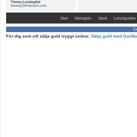
Timmy Lundegård
timmy@lindenytt.com
Start
Näringsliv
Sport
Lunchguiden
Ex
För dig som vill sälja guld tryggt online:
Sälja guld med Guldb