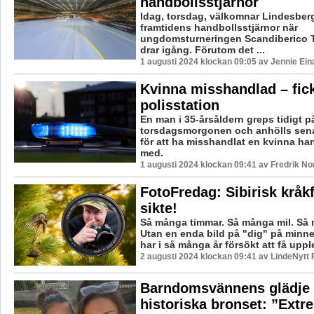
handbollsstjärnor
Idag, torsdag, välkomnar Lindesber
framtidens handbollsstjärnor när
ungdomsturneringen Scandiberico 
drar igång. Förutom det ...
1 augusti 2024 klockan 09:05 av Jennie Ein
Kvinna misshandlad – fic
polisstation
En man i 35-årsåldern greps tidigt p
torsdagsmorgonen och anhölls sena
för att ha misshandlat en kvinna han
med.
1 augusti 2024 klockan 09:41 av Fredrik N
FotoFredag: Sibirisk kråkf
sikte!
Så många timmar. Så många mil. Så 
Utan en enda bild på "dig" på minne
har i så många år försökt att få upple
2 augusti 2024 klockan 09:41 av LindeNytt 
Barndomsvännens glädje 
historiska bronset: ”Extre