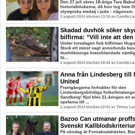
Den 27 juli skrev 18-åriga Tara Babulf
historieböckerna, då hon tog hem Sv
olympiska medalj i judo - någonsin. 
2 augusti 2024 klockan 13:10 av Camilla L
Skadad duvhök söker sky
bilfirma: ”Vill inte att den
Under torsdagen fick bilfirman Hugo
Storå ett minst sagt annorlunda bes
duvhöksunge kraschlandade nämligen
fö...
2 augusti 2024 klockan 18:44 av Camilla L
Anna från Lindesberg till
United
Framgångarna fortsätter för den
Lindesbergsbördiga fotbollstalang
Sandberg! Ifjol blev 21-åringen en a
spelarna till ...
2 augusti 2024 klockan 22:41 av Timmy Lu
Bazoo Can utmanar proffs
Svenskt Kallblodskriteri
På söndag är Fornabodahästen, Baz