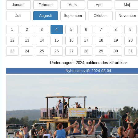
Januari
Februari
Mars
April
Maj
Juli
Augusti
September
Oktober
November
1
2
3
4
5
6
7
8
9
12
13
14
15
16
17
18
19
20
23
24
25
26
27
28
29
30
31
Under augusti 2024 publicerades 52 artiklar
Nyhetsarkiv för 2024-08-04