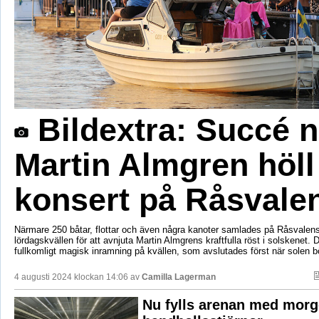
Bildextra: Succé n
Martin Almgren höll
konsert på Råsvale
Närmare 250 båtar, flottar och även några kanoter samlades på Råsvalens
lördagskvällen för att avnjuta Martin Almgrens kraftfulla röst i solskenet. 
fullkomligt magisk inramning på kvällen, som avslutades först när solen b
4 augusti 2024 klockan 14:06 av
Camilla Lagerman
Nu fylls arenan med mor