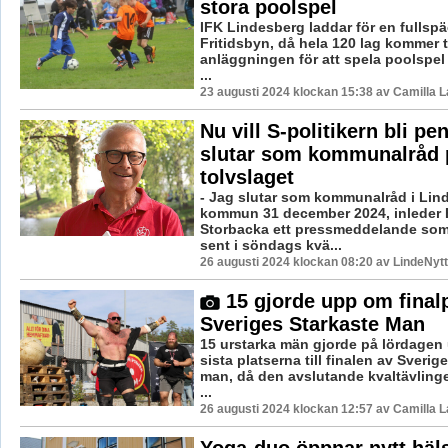
stora poolspel
IFK Lindesberg laddar för en fullspä
Fritidsbyn, då hela 120 lag kommer ti
anläggningen för att spela poolspel
...
23 augusti 2024 klockan 15:38 av Camilla 
Nu vill S-politikern bli pe
slutar som kommunalråd 
tolvslaget
- Jag slutar som kommunalråd i Lin
kommun 31 december 2024, inleder
Storbacka ett pressmeddelande som
sent i söndags kvä...
26 augusti 2024 klockan 08:20 av LindeNytt
15 gjorde upp om finalpl
Sveriges Starkaste Man
15 urstarka män gjorde på lördagen
sista platserna till finalen av Sverig
man, då den avslutande kvaltävlinge
...
26 augusti 2024 klockan 12:57 av Camilla 
Yoga-duo öppnar nytt häl