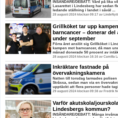
INSÄNDARE/DEBATT: Vård på lika villk
Lasarettet i Lindesberg har sedan fle
ledande ställning i landet i såväl ...
28 augusti 2024 klockan 09:17 av LindeNytt
Grillköket tar upp kampe
barncancer – donerar del 
under september
Förra året anslöt sig Grillköket i Lin
kampen mot barncancer, då man un
månad donerade 50 procent av intäkt
28 augusti 2024 klockan 16:16 av Camilla 
Inkräktare fastnade på
övervakningskamera
Natten till torsdag larmades polisen ti
Stråssa, sedan man via en övervak
upptäckt att flera personer hade tagit
29 augusti 2024 klockan 09:38 av Fredrik 
Varför akutskola/jourskola
Lindesbergs kommun?
INSÄNDARE/DEBATT: Många invånar