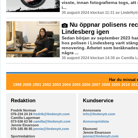
visste, innan fotografierna togs, att
i...
30 augusti 2024 klockan 11:31 av LindeNytt
Nu öppnar polisens rec
Lindesberg igen
Sedan början av september 2023 har
hos polisen i Lindesberg varit stäng
renovering. Arbetet som beräknades 
några ...
30 augusti 2024 klockan 14:30 av Camilla 
Har du missat e
1999
2000
2001
2002
2003
2004
2005
2006
2007
2008
2009
2010
201
Redaktion
Kundservice
Fredrik Norman
Annonsera
076-234 24 24
fredrik@lindenytt.com
info@lindenytt.com
Camilla Lagerman
073-536 63 56
camilla@lindenytt.com
Annonsprislista
Jennie Einarsson
076-185 86 85
jennie@lindenytt.com
Ekonomi
Jennie Einarsson
Sportredaktion
jennie@lindenytt.com