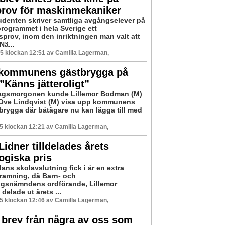
prov för maskinmekaniker
udenten skriver samtliga avgångselever på
rogrammet i hela Sverige ett
prov, inom den inriktningen man valt att
Nä...
25 klockan 12:51 av Camilla Lagerman,
 kommunens gästbrygga på
 ”Känns jätteroligt”
agsmorgonen kunde Lillemor Bodman (M)
Ove Lindqvist (M) visa upp kommunens
brygga där båtägare nu kan lägga till med
25 klockan 12:21 av Camilla Lagerman,
Lidner tilldelades årets
ogiska pris
ans skolavslutning fick i år en extra
inramning, då Barn- och
ngsnämndens ordförande, Lillemor
elade ut årets ...
25 klockan 12:46 av Camilla Lagerman,
brev från några av oss som