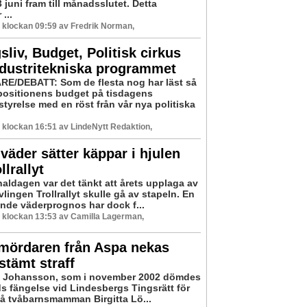
 juni fram till månadsslutet. Detta
...
5 klockan 09:59 av Fredrik Norman,
sliv, Budget, Politisk cirkus
ndustritekniska programmet
E/DEBATT: Som de flesta nog har läst så
ositionens budget på tisdagens
yrelse med en röst från vår nya politiska
5 klockan 16:51 av LindeNytt Redaktion,
 väder sätter käppar i hjulen
llrallyt
naldagen var det tänkt att årets upplaga av
vlingen Trollrallyt skulle gå av stapeln. En
ande väderprognos har dock f...
5 klockan 13:53 av Camilla Lagerman,
rmördaren från Aspa nekas
stämt straff
e Johansson, som i november 2002 dömdes
tids fängelse vid Lindesbergs Tingsrätt för
å tvåbarnsmamman Birgitta Lö...