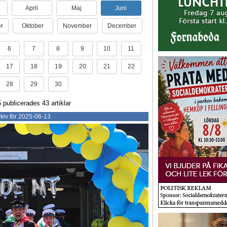
April
Maj
Juni
r
Oktober
November
December
6
7
8
9
10
11
17
18
19
20
21
22
28
29
30
 publicerades 43 artiklar
kiv för 2025-06-13