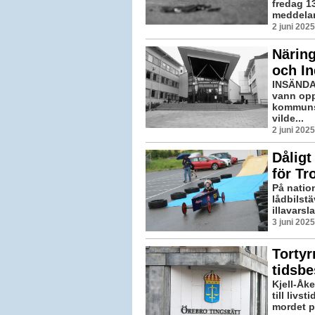
fredag 13
meddelar 
2 juni 202
Näring
och I
INSÄNDAR
vann opp
kommunst
vilde...
2 juni 202
Dåligt
för Tro
På natio
lådbilstä
illavarsl
3 juni 202
Torty
tidsbe
Kjell-Åk
till livs
mordet p