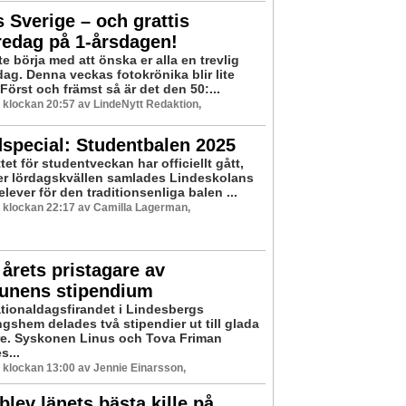
s Sverige – och grattis
redag på 1-årsdagen!
e börja med att önska er alla en trevlig
ag. Denna veckas fotokrönika blir lite
 Först och främst så är det den 50:...
5 klockan 20:57 av LindeNytt Redaktion,
special: Studentbalen 2025
tet för studentveckan har officiellt gått,
r lördagskvällen samlades Lindeskolans
ever för den traditionsenliga balen ...
5 klockan 22:17 av Camilla Lagerman,
 årets pristagare av
nens stipendium
tionaldagsfirandet i Lindesbergs
gshem delades två stipendier ut till glada
e. Syskonen Linus och Tova Friman
s...
5 klockan 13:00 av Jennie Einarsson,
blev länets bästa kille på