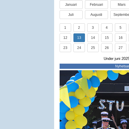
Januari
Februari
Mars
Juli
Augusti
Septembe
1
2
3
4
5
12
13
14
15
16
23
24
25
26
27
Under juni 2025
Nyhetsar