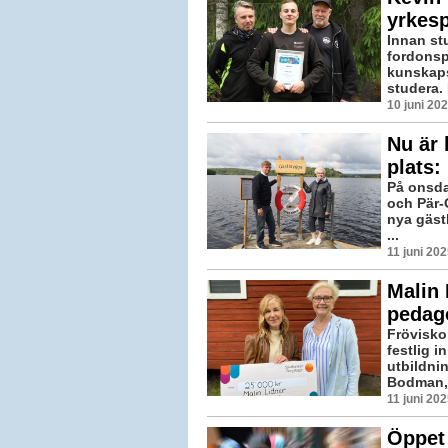
yrkes
Innan st
fordonsp
kunskaps
studera. 
10 juni 20
Nu är
plats:
På onsd
och Pär-
nya gäst
...
11 juni 20
Malin 
pedag
Fröviskol
festlig 
utbildni
Bodman, d
11 juni 20
Öppet 