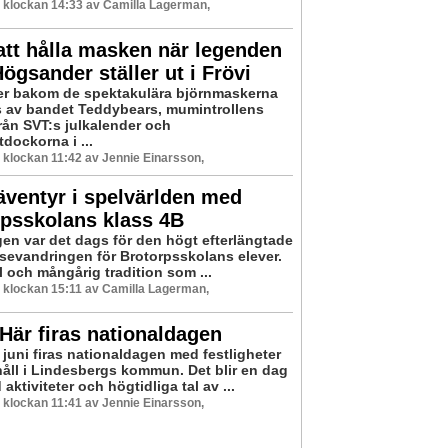
5 klockan 14:33 av Camilla Lagerman,
att hålla masken när legenden
ögsander ställer ut i Frövi
er bakom de spektakulära björnmaskerna
 av bandet Teddybears, mumintrollens
rån SVT:s julkalender och
dockorna i ...
5 klockan 11:42 av Jennie Einarsson,
ventyr i spelvärlden med
psskolans klass 4B
gen var det dags för den högt efterlängtade
sevandringen för Brotorpsskolans elever.
l och mångårig tradition som ...
5 klockan 15:11 av Camilla Lagerman,
 Här firas nationaldagen
 juni firas nationaldagen med festligheter
 håll i Lindesbergs kommun. Det blir en dag
 aktiviteter och högtidliga tal av ...
5 klockan 11:41 av Jennie Einarsson,