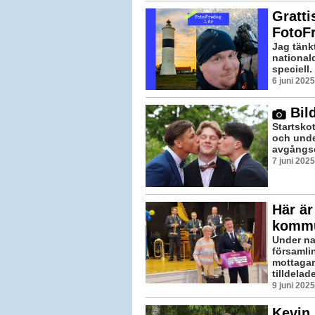
Gratti
FotoF
Jag tänkt
nationald
speciell.
6 juni 202
Bild
Startskot
och unde
avgångsel
7 juni 202
Här är
kommu
Under na
församlin
mottagar
tilldelade
9 juni 202
Kevin 