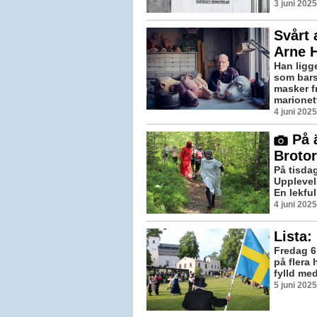
3 juni 202
Svårt 
Arne H
Han ligg
som bars
masker f
marionett
4 juni 202
På ä
Brotor
På tisda
Upplevel
En lekful
4 juni 202
Lista:
Fredag 6
på flera
fylld med
5 juni 202