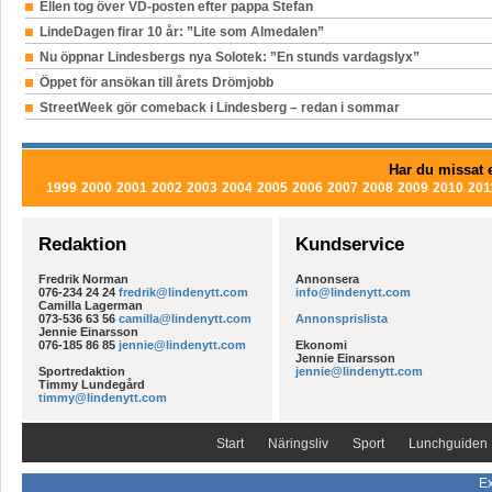
Ellen tog över VD-posten efter pappa Stefan
LindeDagen firar 10 år: ”Lite som Almedalen”
Nu öppnar Lindesbergs nya Solotek: ”En stunds vardagslyx”
Öppet för ansökan till årets Drömjobb
StreetWeek gör comeback i Lindesberg – redan i sommar
Har du missat e
1999
2000
2001
2002
2003
2004
2005
2006
2007
2008
2009
2010
201
Redaktion
Kundservice
Fredrik Norman
Annonsera
076-234 24 24
fredrik@lindenytt.com
info@lindenytt.com
Camilla Lagerman
073-536 63 56
camilla@lindenytt.com
Annonsprislista
Jennie Einarsson
076-185 86 85
jennie@lindenytt.com
Ekonomi
Jennie Einarsson
Sportredaktion
jennie@lindenytt.com
Timmy Lundegård
timmy@lindenytt.com
Start
Näringsliv
Sport
Lunchguiden
Ex