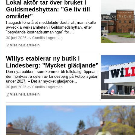
Lokal aktör tar över bruket i
Guldsmedshyttan: ”Ge liv till
området”
I augusti förra året meddelade Baettr att man skulle
avveckla verksamheten i Guldsmedshyttan, efter
"betydande kostnadsutmaningar” för ...
30 juni 2026 av Camilla Lagerman
Visa hela artikeln
Willys etablerar ny butik i
Lindesberg: ”Mycket glädjande”
Den nya butiken, som kommer bli fullskalig, öppnar i
den nordvästra delen av Lindesberg på Fotbollsgatan
under 2027. – Det är mycket glädjande...
30 juni 2026 av Camilla Lagerman
Visa hela artikeln