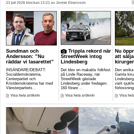
23 juli 2026 klockan 13:21 av
Jennie Einarsson
Sundman och
Trippla rekord när
Nu öppn
Andersson: ”Nu
StreetWeek intog
att sälj
räddar vi lasarettet”
Lindesberg
kirurge
INSÄNDARE/DEBATT:
Det blev en makalös folkfest
Den anrik
Socialdemokraterna,
på Linde Raceway, när
Gamla kirur
Centerpartiet och
StreetWeek gästade
Lindesberg 
Kristdemokraterna har med
Lindesberg under fredagen.
varit sjukh
Vänsterpartiets...
160 förare ...
förlossnings
Visa hela artikeln
Visa hela artikeln
Visa hela