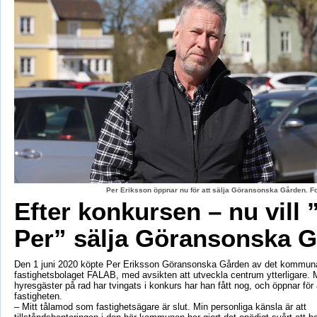
Per Eriksson öppnar nu för att sälja Göransonska Gården. F
Efter konkursen – nu vill 
Per” sälja Göransonska 
Den 1 juni 2020 köpte Per Eriksson Göransonska Gården av det kommun
fastighetsbolaget FALAB, med avsikten att utveckla centrum ytterligare. M
hyresgäster på rad har tvingats i konkurs har han fått nog, och öppnar för a
fastigheten.
– Mitt tålamod som fastighetsägare är slut. Min personliga känsla är att