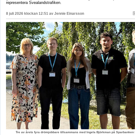
representera Svealandstrafiken.
8 juli 2026 klockan 12:51 av
Jennie Einarsson
Tre av årets fyra drömjobbare tillsammans med Ingela Björkman på Sparbanken