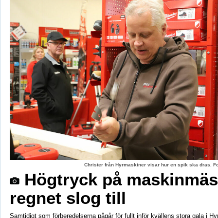
Christer från Hyrmaskiner visar hur en spik ska dras. 
Högtryck på maskinmäs
regnet slog till
Samtidigt som förberedelserna pågår för fullt inför kvällens stora gala i H