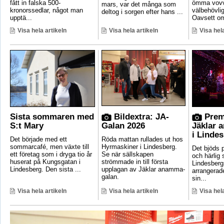
fått in falska 500-
ömma vovv
mars, var det många som
kronorssedlar, något man
välbehövli
deltog i sorgen efter hans ...
upptä...
Oavsett om
Visa hela artikeln
Visa hela artikeln
Visa hela
Sista sommaren med
Bildextra: JA-
Prem
S:t Mary
Galan 2026
Jäklar 
i Linde
Det började med ett
Röda mattan rullades ut hos
sommarcafé, men växte till
Hyrmaskiner i Lindesberg.
Det bjöds p
ett företag som i dryga tio år
Se när sällskapen
och härlig
huserat på Kungsgatan i
strömmade in till första
Lindesber
Lindesberg. Den sista ...
upplagan av Jäklar anamma-
arrangerad
galan.
sin...
Visa hela artikeln
Visa hela artikeln
Visa hela