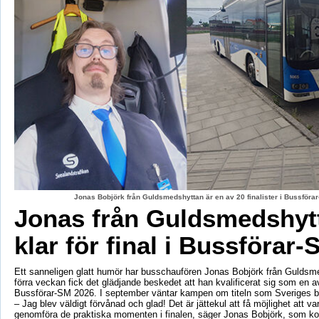
Jonas Bobjörk från Guldsmedshyttan är en av 20 finalister i Bussförar
Jonas från Guldsmedshyt
klar för final i Bussförar-
Ett sanneligen glatt humör har busschaufören Jonas Bobjörk från Guldsm
förra veckan fick det glädjande beskedet att han kvalificerat sig som en av 
Bussförar-SM 2026. I september väntar kampen om titeln som Sveriges b
– Jag blev väldigt förvånad och glad! Det är jättekul att få möjlighet att v
genomföra de praktiska momenten i finalen, säger Jonas Bobjörk, som 