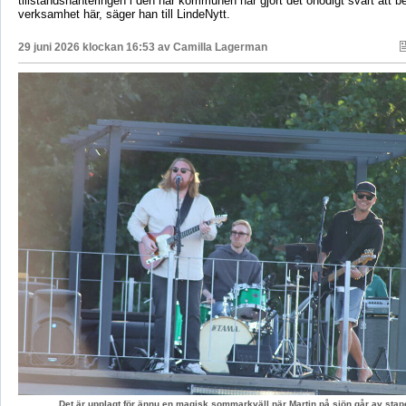
tillståndshanteringen i den här kommunen har gjort det onödigt svårt att b
verksamhet här, säger han till LindeNytt.
29 juni 2026 klockan 16:53 av
Camilla Lagerman
Det är upplagt för ännu en magisk sommarkväll när Martin på sjön går av stape