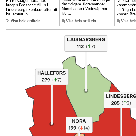
På torsdagen försattes
Nu står det 
det tidigare äldreboendet
krogen Brasserie All In i
kammarrätt
Mosebacke i Vedevåg ner.
Lindesberg i konkurs efter att
tillfälliga
Nu ...
ha lämnat in ...
krogen Bras
Visa hela artikeln
Visa hela artikeln
Visa hela