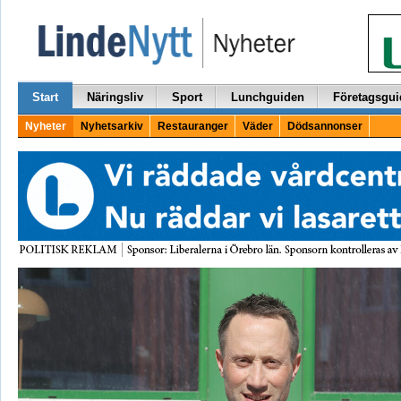
Start
Näringsliv
Sport
Lunchguiden
Företagsgui
Nyheter
Nyhetsarkiv
Restauranger
Väder
Dödsannonser