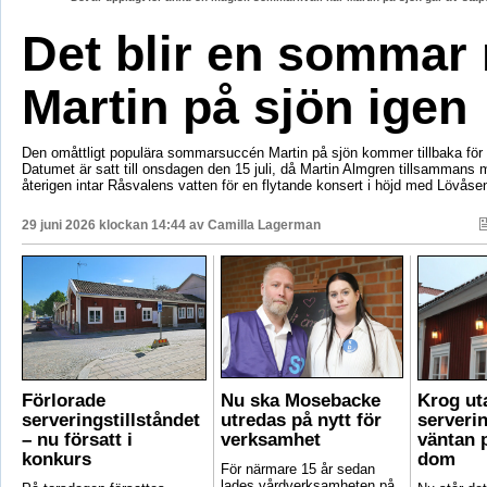
Det blir en sommar
Martin på sjön igen
Den omåttligt populära sommarsuccén Martin på sjön kommer tillbaka för e
Datumet är satt till onsdagen den 15 juli, då Martin Almgren tillsammans
återigen intar Råsvalens vatten för en flytande konsert i höjd med Lövåse
29 juni 2026 klockan 14:44 av
Camilla Lagerman
Förlorade
Nu ska Mosebacke
Krog ut
serveringstillståndet
utredas på nytt för
serverin
– nu försatt i
verksamhet
väntan p
konkurs
dom
För närmare 15 år sedan
lades vårdverksamheten på