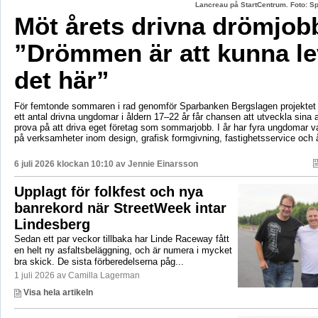
Lancreau på StartCentrum. Foto: 
Möt årets drivna drömjob
”Drömmen är att kunna le
det här”
För femtonde sommaren i rad genomför Sparbanken Bergslagen projektet 
ett antal drivna ungdomar i åldern 17–22 år får chansen att utveckla sina 
prova på att driva eget företag som sommarjobb. I år har fyra ungdomar va
på verksamheter inom design, grafisk formgivning, fastighetsservice och å
6 juli 2026 klockan 10:10 av
Jennie Einarsson
Upplagt för folkfest och nya
banrekord när StreetWeek intar
Lindesberg
Sedan ett par veckor tillbaka har Linde Raceway fått
en helt ny asfaltsbeläggning, och är numera i mycket
bra skick. De sista förberedelserna påg...
1 juli 2026 av Camilla Lagerman
Visa hela artikeln