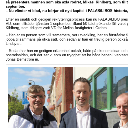
så presentera mannen som ska axla rodret, Mikael Kihlberg, som tillt
september.
– Nu vänder vi blad, nu börjar ett nytt kapitel i FALAB/LIBOS historia
Efter en snabb och gedigen rekryteringsprocess kan nu FALAB/LIBO pres
VD, som tillträder tjänsten 1 september. Bland 50-talet sökande föll valet
Kihlberg, som tidigare varit VD för Melins fastigheter i Örebro.
– Han är en person som vill samarbeta, ser utveckling, har en förståelse f
jobba tillsammans på olika sätt, och sedan är han en trevlig person ocks
Lindqvist.
– Sedan har han en gedigen erfarenhet också, både på ekonomisidan och 
bostadssidan, och det ser vi som en trygghet att ha båda benen i verksam
Jonas Bernström in.