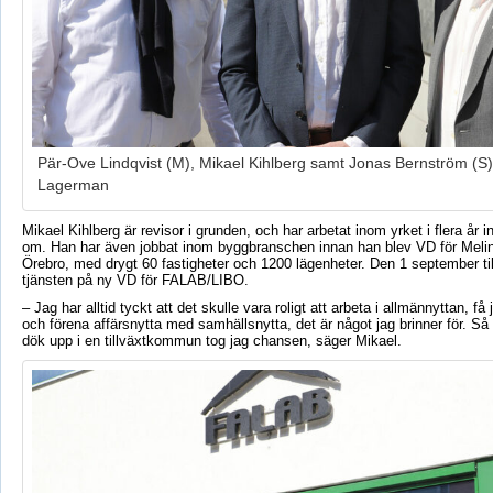
Pär-Ove Lindqvist (M), Mikael Kihlberg samt Jonas Bernström (S)
Lagerman
Mikael Kihlberg är revisor i grunden, och har arbetat inom yrket i flera år 
om. Han har även jobbat inom byggbranschen innan han blev VD för Melin
Örebro, med drygt 60 fastigheter och 1200 lägenheter. Den 1 september til
tjänsten på ny VD för FALAB/LIBO.
– Jag har alltid tyckt att det skulle vara roligt att arbeta i allmännyttan, få 
och förena affärsnytta med samhällsnytta, det är något jag brinner för. Så
dök upp i en tillväxtkommun tog jag chansen, säger Mikael.