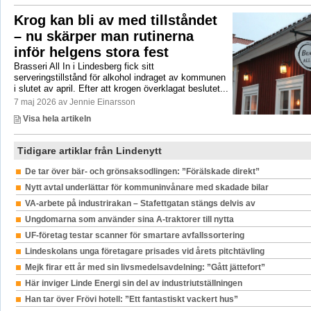
Krog kan bli av med tillståndet
– nu skärper man rutinerna
inför helgens stora fest
Brasseri All In i Lindesberg fick sitt
serveringstillstånd för alkohol indraget av kommunen
i slutet av april. Efter att krogen överklagat beslutet...
7 maj 2026 av Jennie Einarsson
Visa hela artikeln
Tidigare artiklar från Lindenytt
De tar över bär- och grönsaksodlingen: ”Förälskade direkt”
Nytt avtal underlättar för kommuninvånare med skadade bilar
VA-arbete på industrirakan – Stafettgatan stängs delvis av
Ungdomarna som använder sina A-traktorer till nytta
UF-företag testar scanner för smartare avfallssortering
Lindeskolans unga företagare prisades vid årets pitchtävling
Mejk firar ett år med sin livsmedelsavdelning: ”Gått jättefort”
Här inviger Linde Energi sin del av industriutställningen
Han tar över Frövi hotell: ”Ett fantastiskt vackert hus”