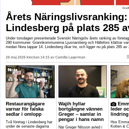
Graf
Årets Näringslivsranking:
Lindesberg på plats 285 a
Under torsdagen presenterade Svenskt Näringsliv årets ranking av företags
290 kommuner. Grannkommunerna Ljusnarsberg och Hällefors klättrar vard
medan Nora tappar 14. Lindesberg ökar tre, och ligger nu på plats 285 av 
28 maj 2026 klockan 14:15 av
Camilla Lagerman
Restaurangägare
Wajih hyllar
Emma
varnar för falska
bortgångne vännen
leder o
sedlar i omlopp
Greger – samlar in
lindring
pengar i hans namn
Två företag i Lindesberg har
Hos Emma 
under de senaste dagarna
Kotten & C
När Greger Nilsson avled i