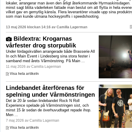
lokaler, arrangerar man även den årligt återkommande Hyrmaskinsdagen.
minst sagt blöta väderleken fattade man beslut om att flytta in hela even
vilket gav en gemytlig känsla. Flera leverantörer visade upp sina produktn
som man kunde utmana hockeyproffs i speedshooting.
13 maj 2026 klockan 14:16 av
Camilla Lagerman
Bildextra: Krogarnas
vårfester drog storpublik
Under lördagskvällen arrangerade både Brasserie All
In och Main Event i Lindesberg sina stora fester i
samband med årets Vårmönstring. På Main ...
11 maj 2026 av Camilla Lagerman
Visa hela artikeln
Lindebandet återförenas för
spelning under Vårmönstringen
Det är 20 år sedan lindebandet Rock N Roll
Experience spelade på Vårmönstringen sist, och
minst 15 år sedan de överhuvudtaget repade ihop.
Men ...
7 maj 2026 av Camilla Lagerman
Visa hela artikeln