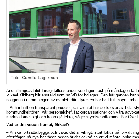
Foto: Camilla Lagerman
Anställningsavtalet färdigställdes under söndagen, och på måndagen fatta
Mikael Kihlberg blir anställd som ny VD för bolagen. Den här gången har m
noggrann i utformningen av avtalet, där styrelsen har haft full insyn i arbet
– Vi har haft en transparent process, där avtalet har setts över av hela st
kommundirektören, vår personalchef, fackorganisationer och våra advokate
marknadsmässigt och känns jättebra, säger styrelseordförande Pär-Ove L
Vad är din vision framåt, Mikael?
– Vi ska fortsätta bygga och växa, det är viktigt, stort fokus på förvaltning
efterfrågan på nya bostäder, sedan är det också så att vi måste jobba me