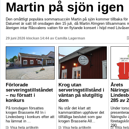
Martin på sjön igen
Den omåttligt populära sommarsuccén Martin på sjön kommer tillbaka för e
Datumet är satt till onsdagen den 15 juli, då Martin Almgren tillsammans
återigen intar Råsvalens vatten för en flytande konsert i höjd med Lövåse
29 juni 2026 klockan 14:44 av
Camilla Lagerman
Förlorade
Krog utan
Årets
serveringstillståndet
serveringstillstånd i
Närings
– nu försatt i
väntan på slutgiltig
Lindesb
konkurs
dom
285 av 
På torsdagen försattes
Nu står det klart att
Under tors
krogen Brasserie All In i
kammarrätten upphäver det
presentera
Lindesberg i konkurs efter att
tillfälliga beslutet som gav
Näringsliv 
ha lämnat in ...
krogen Brasserie All...
företagskli
290 ...
Visa hela artikeln
Visa hela artikeln
Visa hela