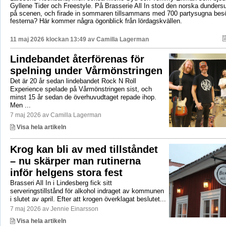
Gyllene Tider och Freestyle. På Brasserie All In stod den norska dunders
på scenen, och firade in sommaren tillsammans med 700 partysugna bes
festerna? Här kommer några ögonblick från lördagskvällen.
11 maj 2026 klockan 13:49 av
Camilla Lagerman
Lindebandet återförenas för
spelning under Vårmönstringen
Det är 20 år sedan lindebandet Rock N Roll
Experience spelade på Vårmönstringen sist, och
minst 15 år sedan de överhuvudtaget repade ihop.
Men ...
7 maj 2026 av Camilla Lagerman
Visa hela artikeln
Krog kan bli av med tillståndet
– nu skärper man rutinerna
inför helgens stora fest
Brasseri All In i Lindesberg fick sitt
serveringstillstånd för alkohol indraget av kommunen
i slutet av april. Efter att krogen överklagat beslutet...
7 maj 2026 av Jennie Einarsson
Visa hela artikeln