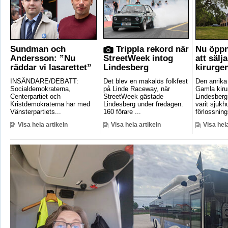
Sundman och
Trippla rekord när
Nu öppn
Andersson: ”Nu
StreetWeek intog
att sälj
räddar vi lasarettet”
Lindesberg
kirurge
INSÄNDARE/DEBATT:
Det blev en makalös folkfest
Den anrik
Socialdemokraterna,
på Linde Raceway, när
Gamla kirur
Centerpartiet och
StreetWeek gästade
Lindesberg 
Kristdemokraterna har med
Lindesberg under fredagen.
varit sjukh
Vänsterpartiets...
160 förare ...
förlossnings
Visa hela artikeln
Visa hela artikeln
Visa hela