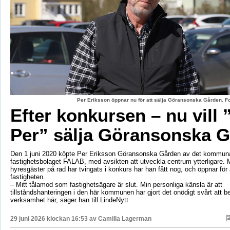
Per Eriksson öppnar nu för att sälja Göransonska Gården. F
Efter konkursen – nu vill 
Per” sälja Göransonska 
Den 1 juni 2020 köpte Per Eriksson Göransonska Gården av det kommun
fastighetsbolaget FALAB, med avsikten att utveckla centrum ytterligare. M
hyresgäster på rad har tvingats i konkurs har han fått nog, och öppnar för a
fastigheten.
– Mitt tålamod som fastighetsägare är slut. Min personliga känsla är att
tillståndshanteringen i den här kommunen har gjort det onödigt svårt att b
verksamhet här, säger han till LindeNytt.
29 juni 2026 klockan 16:53 av
Camilla Lagerman