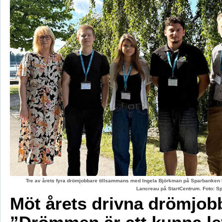
Tre av årets fyra drömjobbare tillsammans med Ingela Björkman på Sparbanken
Lancreau på StartCentrum. Foto: 
Möt årets drivna drömjob