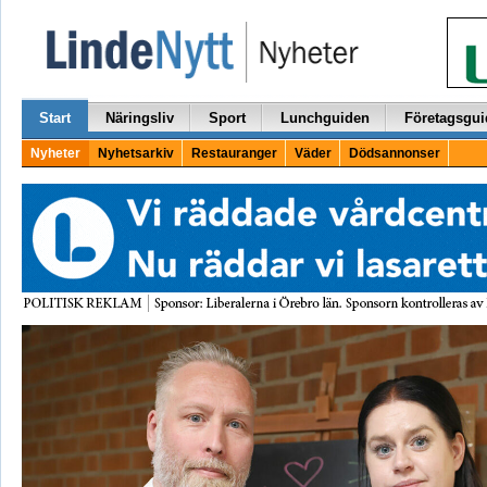
Start
Näringsliv
Sport
Lunchguiden
Företagsgui
Nyheter
Nyhetsarkiv
Restauranger
Väder
Dödsannonser