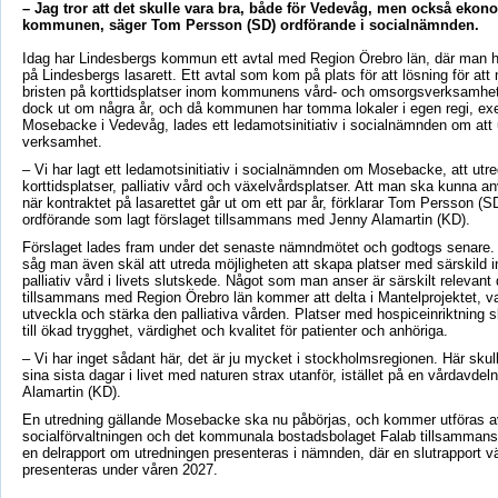
– Jag tror att det skulle vara bra, både för Vedevåg, men också ekono
kommunen, säger Tom Persson (SD) ordförande i socialnämnden.
Idag har Lindesbergs kommun ett avtal med Region Örebro län, där man hy
på Lindesbergs lasarett. Ett avtal som kom på plats för att lösning för at
bristen på korttidsplatser inom kommunens vård- och omsorgsverksamhet.
dock ut om några år, och då kommunen har tomma lokaler i egen regi, ex
Mosebacke i Vedevåg, lades ett ledamotsinitiativ i socialnämnden om att 
verksamhet.
– Vi har lagt ett ledamotsinitiativ i socialnämnden om Mosebacke, att utre
korttidsplatser, palliativ vård och växelvårdsplatser. Att man ska kunna
när kontraktet på lasarettet går ut om ett par år, förklarar Tom Persson 
ordförande som lagt förslaget tillsammans med Jenny Alamartin (KD).
Förslaget lades fram under det senaste nämndmötet och godtogs senare. E
såg man även skäl att utreda möjligheten att skapa platser med särskild i
palliativ vård i livets slutskede. Något som man anser är särskilt releva
tillsammans med Region Örebro län kommer att delta i Mantelprojektet, var
utveckla och stärka den palliativa vården. Platser med hospiceinriktning s
till ökad trygghet, värdighet och kvalitet för patienter och anhöriga.
– Vi har inget sådant här, det är ju mycket i stockholmsregionen. Här skul
sina sista dagar i livet med naturen strax utanför, istället på en vårdavdel
Alamartin (KD).
En utredning gällande Mosebacke ska nu påbörjas, och kommer utföras a
socialförvaltningen och det kommunala bostadsbolaget Falab tillsammans
en delrapport om utredningen presenteras i nämnden, där en slutrapport 
presenteras under våren 2027.