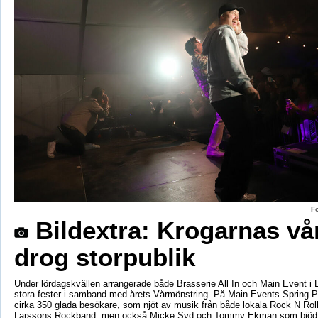
F
Bildextra: Krogarnas vå
drog storpublik
Under lördagskvällen arrangerade både Brasserie All In och Main Event i 
stora fester i samband med årets Vårmönstring. På Main Events Spring 
cirka 350 glada besökare, som njöt av musik från både lokala Rock N Rol
Larssons Rockband, men också Micke Syd och Tommy Ekman som bjöd p