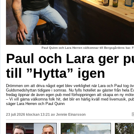
Paul Quinn och Lara Herren välkomnar till Bergsgårdens bar. F
Paul och Lara ger p
till ”Hytta” igen
Drömmen om att driva något eget blev verklighet när Lara och Paul tog öv
Guldsmedshyttan tidigare i somras. Nu fylls hotellet av gäster från hela 
fredag öppnar de även egen pub med förhoppningen att skapa en ny mötes
– Vi vill gärna välkomna folk hit, det blir en härlig kväll med livemusik, p
säger Lara Herren och Paul Quinn
23 juli 2026 klockan 13:21 av
Jennie Einarsson