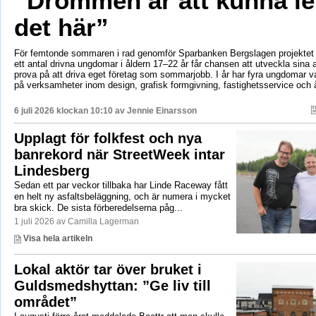
”Drömmen är att kunna le
det här”
För femtonde sommaren i rad genomför Sparbanken Bergslagen projektet 
ett antal drivna ungdomar i åldern 17–22 år får chansen att utveckla sina 
prova på att driva eget företag som sommarjobb. I år har fyra ungdomar va
på verksamheter inom design, grafisk formgivning, fastighetsservice och å
6 juli 2026 klockan 10:10 av
Jennie Einarsson
Upplagt för folkfest och nya
banrekord när StreetWeek intar
Lindesberg
Sedan ett par veckor tillbaka har Linde Raceway fått
en helt ny asfaltsbeläggning, och är numera i mycket
bra skick. De sista förberedelserna påg...
1 juli 2026 av Camilla Lagerman
Visa hela artikeln
Lokal aktör tar över bruket i
Guldsmedshyttan: ”Ge liv till
området”