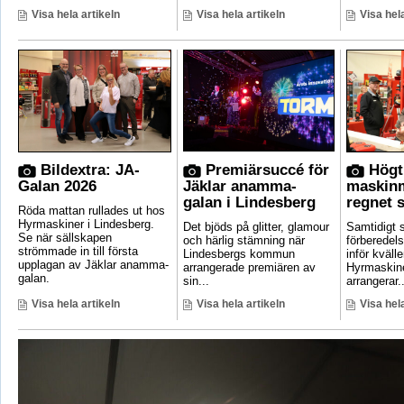
Visa hela artikeln
Visa hela artikeln
Visa hela
Bildextra: JA-
Premiärsuccé för
Högt
Galan 2026
Jäklar anamma-
maskin
galan i Lindesberg
regnet s
Röda mattan rullades ut hos
Hyrmaskiner i Lindesberg.
Det bjöds på glitter, glamour
Samtidigt
Se när sällskapen
och härlig stämning när
förberedels
strömmade in till första
Lindesbergs kommun
inför kväll
upplagan av Jäklar anamma-
arrangerade premiären av
Hyrmaskine
galan.
sin...
arrangerar..
Visa hela artikeln
Visa hela artikeln
Visa hela