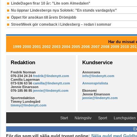
LindeDagen firar 10 år: ”Lite som Almedalen”
Nu öppnar Lindesbergs nya Solotek: ”En stunds vardagslyx”
Öppet för ansökan till årets Drömjobb
StreetWeek gör comeback i Lindesberg – redan i sommar
Har du missat e
1999
2000
2001
2002
2003
2004
2005
2006
2007
2008
2009
2010
201
Redaktion
Kundservice
Fredrik Norman
Annonsera
076-234 24 24
fredrik@lindenytt.com
info@lindenytt.com
Camilla Lagerman
073-536 63 56
camilla@lindenytt.com
Annonsprislista
Jennie Einarsson
076-185 86 85
jennie@lindenytt.com
Ekonomi
Jennie Einarsson
Sportredaktion
jennie@lindenytt.com
Timmy Lundegård
timmy@lindenytt.com
Start
Näringsliv
Sport
Lunchguiden
Ex
För dig som vill sälja guld tryggt online:
Sälja guld med Guldb