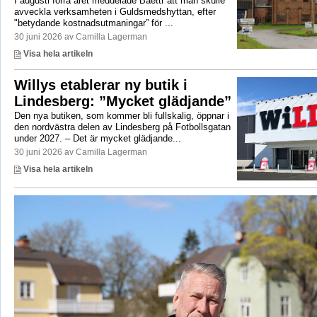
I augusti förra året meddelade Baettr att man skulle
avveckla verksamheten i Guldsmedshyttan, efter
"betydande kostnadsutmaningar” för ...
30 juni 2026 av Camilla Lagerman
Visa hela artikeln
Willys etablerar ny butik i
Lindesberg: ”Mycket glädjande”
Den nya butiken, som kommer bli fullskalig, öppnar i
den nordvästra delen av Lindesberg på Fotbollsgatan
under 2027. – Det är mycket glädjande...
30 juni 2026 av Camilla Lagerman
Visa hela artikeln