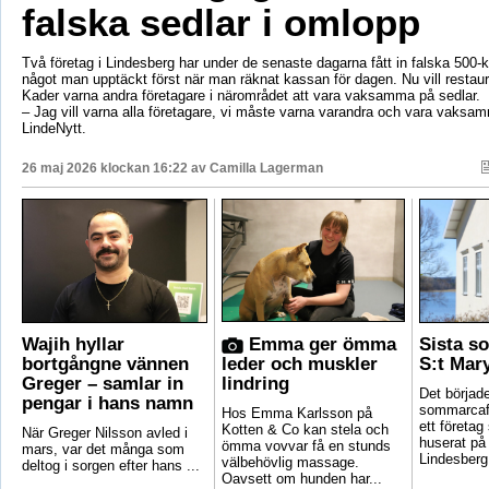
falska sedlar i omlopp
Två företag i Lindesberg har under de senaste dagarna fått in falska 500-k
något man upptäckt först när man räknat kassan för dagen. Nu vill resta
Kader varna andra företagare i närområdet att vara vaksamma på sedlar.
– Jag vill varna alla företagare, vi måste varna varandra och vara vaksamm
LindeNytt.
26 maj 2026 klockan 16:22 av
Camilla Lagerman
Wajih hyllar
Emma ger ömma
Sista 
bortgångne vännen
leder och muskler
S:t Mar
Greger – samlar in
lindring
Det börjad
pengar i hans namn
sommarcafé
Hos Emma Karlsson på
ett företag
Kotten & Co kan stela och
När Greger Nilsson avled i
huserat på
ömma vovvar få en stunds
mars, var det många som
Lindesberg.
välbehövlig massage.
deltog i sorgen efter hans ...
Oavsett om hunden har...