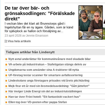
De tar över bär- och
grönsaksodlingen: ”Förälskade
direkt”
I veckan blev det klart att Brunnstorps gård i
Ingelshyttan får en ny ägare. Gården, som är känd
för självplock av hallon och försäljning av...
23 april 2026 av Jennie Einarsson
Visa hela artikeln
Tidigare artiklar från Lindenytt
Nytt avtal underlättar för kommuninvånare med skadade bilar
VA-arbete på industrirakan – Stafettgatan stängs delvis av
Ungdomarna som använder sina A-traktorer till nytta
UF-företag testar scanner för smartare avfallssortering
Lindeskolans unga företagare prisades vid årets pitchtävling
Mejk firar ett år med sin livsmedelsavdelning: ”Gått jättefort”
Här inviger Linde Energi sin del av industriutställningen
Han tar över Frövi hotell: ”Ett fantastiskt vackert hus”
Ellen tog över VD-posten efter pappa Stefan