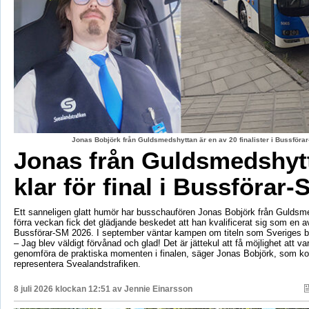
Jonas Bobjörk från Guldsmedshyttan är en av 20 finalister i Bussförar
Jonas från Guldsmedshyt
klar för final i Bussförar-
Ett sanneligen glatt humör har busschaufören Jonas Bobjörk från Guldsm
förra veckan fick det glädjande beskedet att han kvalificerat sig som en av 
Bussförar-SM 2026. I september väntar kampen om titeln som Sveriges b
– Jag blev väldigt förvånad och glad! Det är jättekul att få möjlighet att v
genomföra de praktiska momenten i finalen, säger Jonas Bobjörk, som 
representera Svealandstrafiken.
8 juli 2026 klockan 12:51 av
Jennie Einarsson