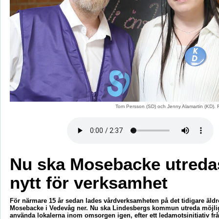
Tom Persson (SD) och Jenny Alamartin (KD). 
Nu ska Mosebacke utreda
nytt för verksamhet
För närmare 15 år sedan lades vårdverksamheten på det tidigare äld
Mosebacke i Vedevåg ner. Nu ska Lindesbergs kommun utreda möjlighe
använda lokalerna inom omsorgen igen, efter ett ledamotsinitiativ f