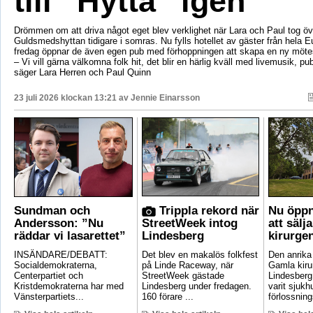
till ”Hytta” igen
Drömmen om att driva något eget blev verklighet när Lara och Paul tog öv
Guldsmedshyttan tidigare i somras. Nu fylls hotellet av gäster från hela 
fredag öppnar de även egen pub med förhoppningen att skapa en ny mötes
– Vi vill gärna välkomna folk hit, det blir en härlig kväll med livemusik, p
säger Lara Herren och Paul Quinn
23 juli 2026 klockan 13:21 av
Jennie Einarsson
Sundman och
Trippla rekord när
Nu öppn
Andersson: ”Nu
StreetWeek intog
att sälj
räddar vi lasarettet”
Lindesberg
kirurge
INSÄNDARE/DEBATT:
Det blev en makalös folkfest
Den anrik
Socialdemokraterna,
på Linde Raceway, när
Gamla kirur
Centerpartiet och
StreetWeek gästade
Lindesberg 
Kristdemokraterna har med
Lindesberg under fredagen.
varit sjukh
Vänsterpartiets...
160 förare ...
förlossnings