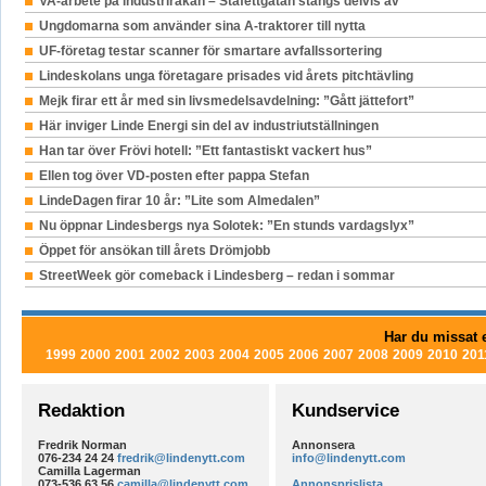
VA-arbete på industrirakan – Stafettgatan stängs delvis av
Ungdomarna som använder sina A-traktorer till nytta
UF-företag testar scanner för smartare avfallssortering
Lindeskolans unga företagare prisades vid årets pitchtävling
Mejk firar ett år med sin livsmedelsavdelning: ”Gått jättefort”
Här inviger Linde Energi sin del av industriutställningen
Han tar över Frövi hotell: ”Ett fantastiskt vackert hus”
Ellen tog över VD-posten efter pappa Stefan
LindeDagen firar 10 år: ”Lite som Almedalen”
Nu öppnar Lindesbergs nya Solotek: ”En stunds vardagslyx”
Öppet för ansökan till årets Drömjobb
StreetWeek gör comeback i Lindesberg – redan i sommar
Har du missat e
1999
2000
2001
2002
2003
2004
2005
2006
2007
2008
2009
2010
201
Redaktion
Kundservice
Fredrik Norman
Annonsera
076-234 24 24
fredrik@lindenytt.com
info@lindenytt.com
Camilla Lagerman
073-536 63 56
camilla@lindenytt.com
Annonsprislista