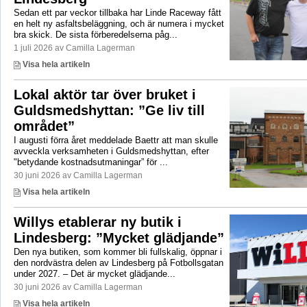
Sedan ett par veckor tillbaka har Linde Raceway fått
en helt ny asfaltsbeläggning, och är numera i mycket
bra skick. De sista förberedelserna påg...
1 juli 2026 av Camilla Lagerman
Visa hela artikeln
Lokal aktör tar över bruket i
Guldsmedshyttan: ”Ge liv till
området”
I augusti förra året meddelade Baettr att man skulle
avveckla verksamheten i Guldsmedshyttan, efter
"betydande kostnadsutmaningar” för ...
30 juni 2026 av Camilla Lagerman
Visa hela artikeln
Willys etablerar ny butik i
Lindesberg: ”Mycket glädjande”
Den nya butiken, som kommer bli fullskalig, öppnar i
den nordvästra delen av Lindesberg på Fotbollsgatan
under 2027. – Det är mycket glädjande...
30 juni 2026 av Camilla Lagerman
Visa hela artikeln