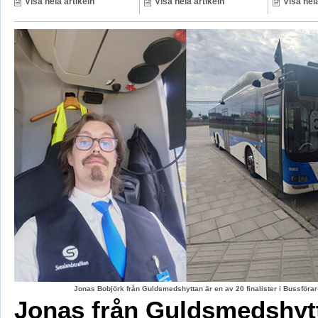
Visa hela artikeln
Visa hela artikeln
Visa hela
Jonas Bobjörk från Guldsmedshyttan är en av 20 finalister i Bussförar
Jonas från Guldsmedshyt