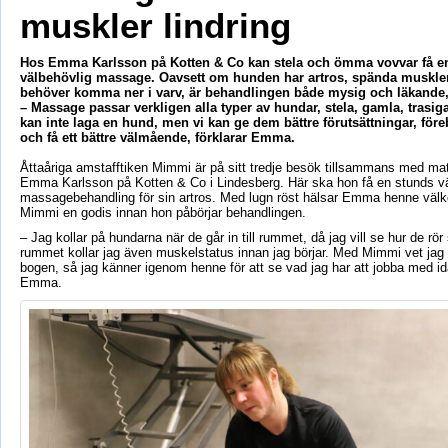
muskler lindring
Hos Emma Karlsson på Kotten & Co kan stela och ömma vovvar få e
välbehövlig massage. Oavsett om hunden har artros, spända muskler 
behöver komma ner i varv, är behandlingen både mysig och läkand
– Massage passar verkligen alla typer av hundar, stela, gamla, trasiga
kan inte laga en hund, men vi kan ge dem bättre förutsättningar, för
och få ett bättre välmående, förklarar Emma.
Åttaåriga amstafftiken Mimmi är på sitt tredje besök tillsammans med ma
Emma Karlsson på Kotten & Co i Lindesberg. Här ska hon få en stunds vä
massagebehandling för sin artros. Med lugn röst hälsar Emma henne vä
Mimmi en godis innan hon påbörjar behandlingen.
– Jag kollar på hundarna när de går in till rummet, då jag vill se hur de rör 
rummet kollar jag även muskelstatus innan jag börjar. Med Mimmi vet jag a
bogen, så jag känner igenom henne för att se vad jag har att jobba med id
Emma.