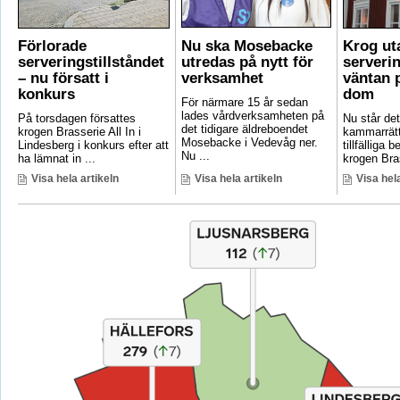
Förlorade
Nu ska Mosebacke
Krog ut
serveringstillståndet
utredas på nytt för
serverin
– nu försatt i
verksamhet
väntan p
konkurs
dom
För närmare 15 år sedan
lades vårdverksamheten på
På torsdagen försattes
Nu står det 
det tidigare äldreboendet
krogen Brasserie All In i
kammarrätt
Mosebacke i Vedevåg ner.
Lindesberg i konkurs efter att
tillfälliga
Nu ...
ha lämnat in ...
krogen Bras
Visa hela artikeln
Visa hela artikeln
Visa hela