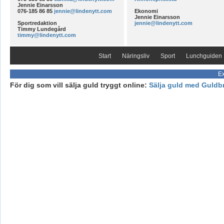
Jennie Einarsson
076-185 86 85
jennie@lindenytt.com
Ekonomi
Jennie Einarsson
Sportredaktion
jennie@lindenytt.com
Timmy Lundegård
timmy@lindenytt.com
Start
Näringsliv
Sport
Lunchguiden
Ex
För dig som vill sälja guld tryggt online:
Sälja guld med Guldb