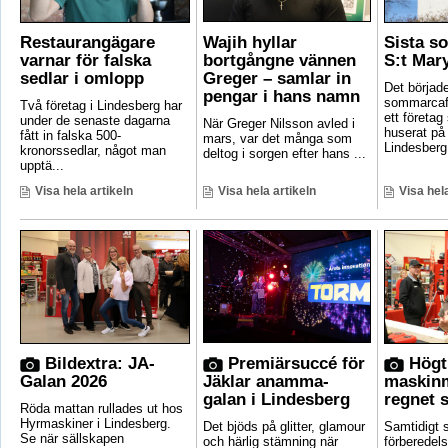
Restaurangägare
Wajih hyllar
Sista 
varnar för falska
bortgångne vännen
S:t Mar
sedlar i omlopp
Greger – samlar in
Det börjad
pengar i hans namn
sommarcafé
Två företag i Lindesberg har
ett företag
under de senaste dagarna
När Greger Nilsson avled i
huserat på
fått in falska 500-
mars, var det många som
Lindesberg.
kronorssedlar, något man
deltog i sorgen efter hans ...
upptä...
Visa hela artikeln
Visa hela artikeln
Visa hela
Bildextra: JA-
Premiärsuccé för
Högt
Galan 2026
Jäklar anamma-
maskin
galan i Lindesberg
regnet s
Röda mattan rullades ut hos
Hyrmaskiner i Lindesberg.
Det bjöds på glitter, glamour
Samtidigt
Se när sällskapen
och härlig stämning när
förberedels