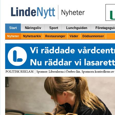
Start
Näringsliv
Sport
Lunchguiden
Företagsgui
Nyheter
Nyhetsarkiv
Restauranger
Väder
Dödsannonser