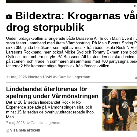
F
Bildextra: Krogarnas vå
drog storpublik
Under lördagskvällen arrangerade både Brasserie All In och Main Event i 
stora fester i samband med årets Vårmönstring. På Main Events Spring 
cirka 350 glada besökare, som njöt av musik från både lokala Rock N Rol
Larssons Rockband, men också Micke Syd och Tommy Ekman som bjöd p
Gyllene Tider och Freestyle. På Brasserie All In stod den norska dunders
på scenen, och firade in sommaren tillsammans med 700 partysugna bes
festerna? Här kommer några ögonblick från lördagskvällen.
11 maj 2026 klockan 13:49 av
Camilla Lagerman
Lindebandet återförenas för
spelning under Vårmönstringen
Det är 20 år sedan lindebandet Rock N Roll
Experience spelade på Vårmönstringen sist, och
minst 15 år sedan de överhuvudtaget repade ihop.
Men ...
7 maj 2026 av Camilla Lagerman
Visa hela artikeln