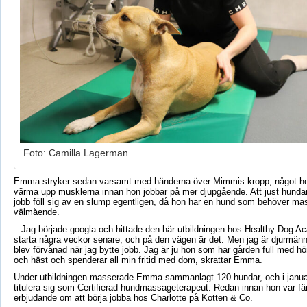
Foto: Camilla Lagerman
Emma stryker sedan varsamt med händerna över Mimmis kropp, något hon
värma upp musklerna innan hon jobbar på mer djupgående. Att just hund
jobb föll sig av en slump egentligen, då hon har en hund som behöver mas
välmående.
– Jag började googla och hittade den här utbildningen hos Healthy Dog 
starta några veckor senare, och på den vägen är det. Men jag är djurmänn
blev förvånad när jag bytte jobb. Jag är ju hon som har gården full med hö
och häst och spenderar all min fritid med dom, skrattar Emma.
Under utbildningen masserade Emma sammanlagt 120 hundar, och i janua
titulera sig som Certifierad hundmassageterapeut. Redan innan hon var fär
erbjudande om att börja jobba hos Charlotte på Kotten & Co.