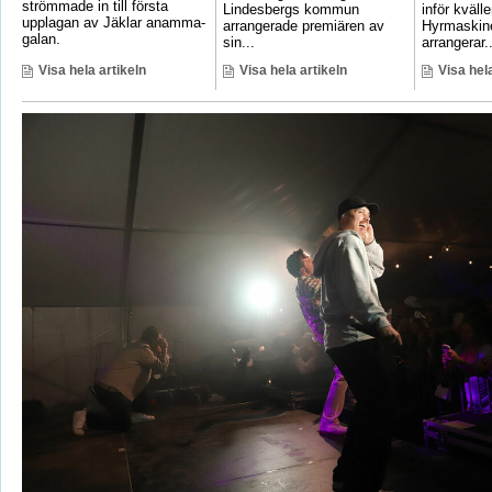
strömmade in till första
Lindesbergs kommun
inför kväll
upplagan av Jäklar anamma-
arrangerade premiären av
Hyrmaskine
galan.
sin...
arrangerar..
Visa hela artikeln
Visa hela artikeln
Visa hela