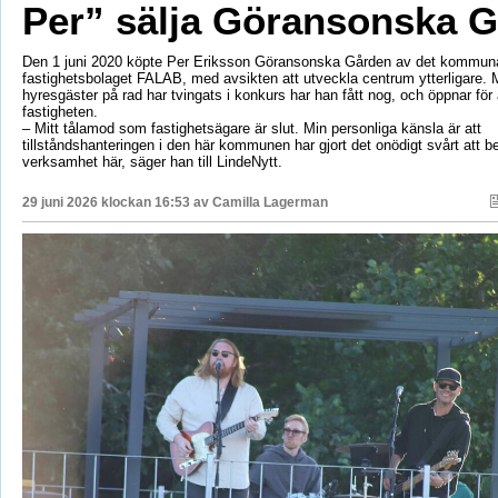
Per” sälja Göransonska 
Den 1 juni 2020 köpte Per Eriksson Göransonska Gården av det kommun
fastighetsbolaget FALAB, med avsikten att utveckla centrum ytterligare. M
hyresgäster på rad har tvingats i konkurs har han fått nog, och öppnar för a
fastigheten.
– Mitt tålamod som fastighetsägare är slut. Min personliga känsla är att
tillståndshanteringen i den här kommunen har gjort det onödigt svårt att b
verksamhet här, säger han till LindeNytt.
29 juni 2026 klockan 16:53 av
Camilla Lagerman