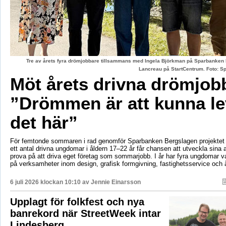
Tre av årets fyra drömjobbare tillsammans med Ingela Björkman på Sparbanken
Lancreau på StartCentrum. Foto: 
Möt årets drivna drömjob
”Drömmen är att kunna le
det här”
För femtonde sommaren i rad genomför Sparbanken Bergslagen projektet 
ett antal drivna ungdomar i åldern 17–22 år får chansen att utveckla sina 
prova på att driva eget företag som sommarjobb. I år har fyra ungdomar va
på verksamheter inom design, grafisk formgivning, fastighetsservice och å
6 juli 2026 klockan 10:10 av
Jennie Einarsson
Upplagt för folkfest och nya
banrekord när StreetWeek intar
Lindesberg