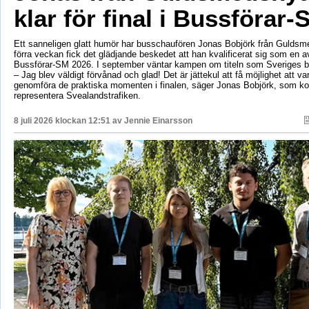
klar för final i Bussförar-
Ett sanneligen glatt humör har busschaufören Jonas Bobjörk från Guldsm
förra veckan fick det glädjande beskedet att han kvalificerat sig som en av 
Bussförar-SM 2026. I september väntar kampen om titeln som Sveriges b
– Jag blev väldigt förvånad och glad! Det är jättekul att få möjlighet att v
genomföra de praktiska momenten i finalen, säger Jonas Bobjörk, som 
representera Svealandstrafiken.
8 juli 2026 klockan 12:51 av
Jennie Einarsson