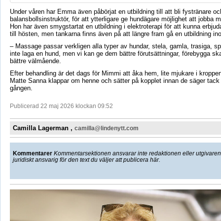
Under våren har Emma även påbörjat en utbildning till att bli fystränare oc
balansbollsinstruktör, för att ytterligare ge hundägare möjlighet att jobba
Hon har även smygstartat en utbildning i elektroterapi för att kunna erbjud
till hösten, men tankarna finns även på att längre fram gå en utbildning in
– Massage passar verkligen alla typer av hundar, stela, gamla, trasiga, sp
inte laga en hund, men vi kan ge dem bättre förutsättningar, förebygga ska
bättre välmående.
Efter behandling är det dags för Mimmi att åka hem, lite mjukare i kroppe
Matte Sanna klappar om henne och sätter på kopplet innan de säger tack 
gången.
Publicerad 22 maj 2026 klockan 09:52
Camilla Lagerman ,
camilla@lindenytt.com
Kommentarer
Kommentarsektionen ansvarar inte redaktionen eller utgivaren f
juridiskt ansvarig för den text du väljer att publicera här.