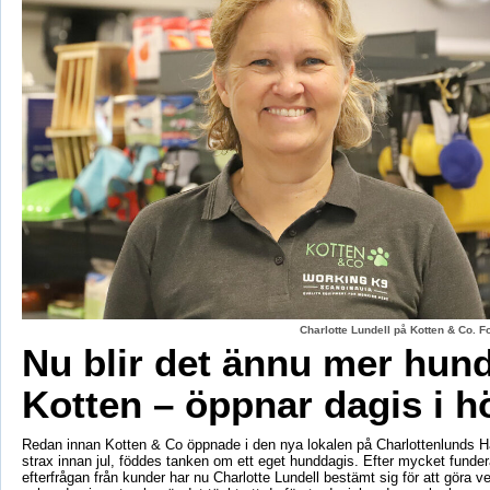
Charlotte Lundell på Kotten & Co. 
Nu blir det ännu mer hun
Kotten – öppnar dagis i h
Redan innan Kotten & Co öppnade i den nya lokalen på Charlottenlunds 
strax innan jul, föddes tanken om ett eget hunddagis. Efter mycket fund
efterfrågan från kunder har nu Charlotte Lundell bestämt sig för att göra ve