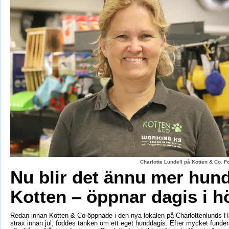
Charlotte Lundell på Kotten & Co. 
Nu blir det ännu mer hun
Kotten – öppnar dagis i h
Redan innan Kotten & Co öppnade i den nya lokalen på Charlottenlunds 
strax innan jul, föddes tanken om ett eget hunddagis. Efter mycket fund