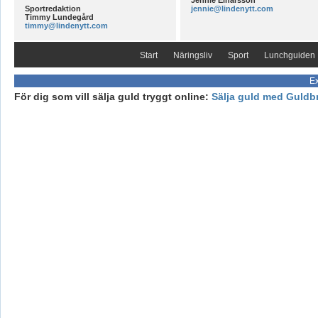
Sportredaktion
jennie@lindenytt.com
Timmy Lundegård
timmy@lindenytt.com
Start
Näringsliv
Sport
Lunchguiden
Ex
För dig som vill sälja guld tryggt online:
Sälja guld med Guldb