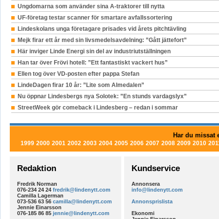
Ungdomarna som använder sina A-traktorer till nytta
UF-företag testar scanner för smartare avfallssortering
Lindeskolans unga företagare prisades vid årets pitchtävling
Mejk firar ett år med sin livsmedelsavdelning: ”Gått jättefort”
Här inviger Linde Energi sin del av industriutställningen
Han tar över Frövi hotell: ”Ett fantastiskt vackert hus”
Ellen tog över VD-posten efter pappa Stefan
LindeDagen firar 10 år: ”Lite som Almedalen”
Nu öppnar Lindesbergs nya Solotek: ”En stunds vardagslyx”
StreetWeek gör comeback i Lindesberg – redan i sommar
Har du missat e
1999
2000
2001
2002
2003
2004
2005
2006
2007
2008
2009
2010
201
Redaktion
Kundservice
Fredrik Norman
Annonsera
076-234 24 24
fredrik@lindenytt.com
info@lindenytt.com
Camilla Lagerman
073-536 63 56
camilla@lindenytt.com
Annonsprislista
Jennie Einarsson
076-185 86 85
jennie@lindenytt.com
Ekonomi
Jennie Einarsson