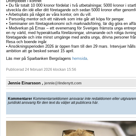
Drömjobbet i korthet
• Du får totalt 10 000 kronor fördelat i två utbetalningar, 5000 kronor i startk
utveckla din idé eller ditt företagande och sedan 5000 kronor efter genom
• Arbetsplats på något av våra kontor, om du vill.
• Personlig mentor och ett nätverk som inte går att köpa för pengar.
• Seminarier om företagsekonomi och marknadsföring, lär dig göra en affä
• Medverkan på Emax – ett evenemang för Sveriges främsta unga entrepre
en ny värld, med hyperaktuella föreläsningar, utmanande och roliga övning
företagande och inte minst umgänge med andra unga, drivna personer från
Resa och boende ingår.
• Ansökningsperioden 2026 är öppen fram till den 29 mars. Intervjuer håll
ambition att ge besked senast 15 april.
Läs mer på Sparbanken Bergslagens
hemsida
.
Publicerad 24 februari 2026 klockan 15:56
Jennie Einarsson ,
jennie@lindenytt.com
Kommentarer
Kommentarsektionen ansvarar inte redaktionen eller utgivaren f
juridiskt ansvarig för den text du väljer att publicera här.