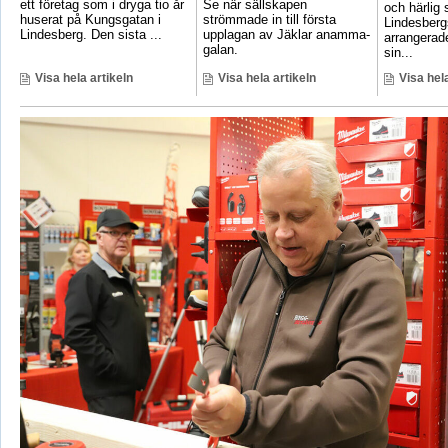
ett företag som i dryga tio år
Se när sällskapen
och härlig
huserat på Kungsgatan i
strömmade in till första
Lindesber
Lindesberg. Den sista ...
upplagan av Jäklar anamma-
arrangerad
galan.
sin...
Visa hela artikeln
Visa hela artikeln
Visa hela