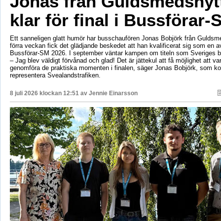
Jonas från Guldsmedshyt
klar för final i Bussförar-
Ett sanneligen glatt humör har busschaufören Jonas Bobjörk från Guldsm
förra veckan fick det glädjande beskedet att han kvalificerat sig som en av 
Bussförar-SM 2026. I september väntar kampen om titeln som Sveriges b
– Jag blev väldigt förvånad och glad! Det är jättekul att få möjlighet att v
genomföra de praktiska momenten i finalen, säger Jonas Bobjörk, som 
representera Svealandstrafiken.
8 juli 2026 klockan 12:51 av
Jennie Einarsson