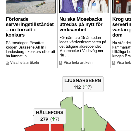
Förlorade
Nu ska Mosebacke
Krog ut
serveringstillståndet
utredas på nytt för
serverin
– nu försatt i
verksamhet
väntan p
konkurs
dom
För närmare 15 år sedan
lades vårdverksamheten på
På torsdagen försattes
Nu står det 
det tidigare äldreboendet
krogen Brasserie All In i
kammarrätt
Mosebacke i Vedevåg ner.
Lindesberg i konkurs efter att
tillfälliga
Nu ...
ha lämnat in ...
krogen Bras
Visa hela artikeln
Visa hela artikeln
Visa hela