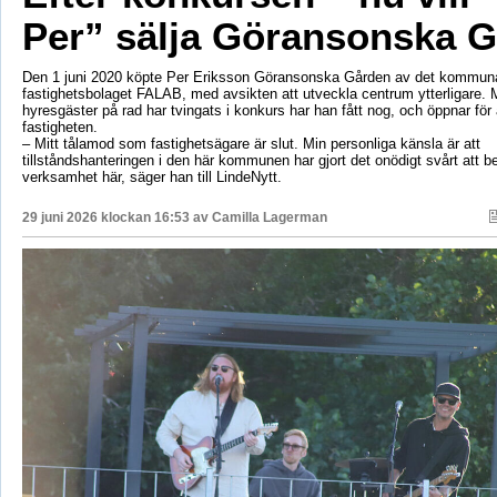
Per” sälja Göransonska 
Den 1 juni 2020 köpte Per Eriksson Göransonska Gården av det kommun
fastighetsbolaget FALAB, med avsikten att utveckla centrum ytterligare. M
hyresgäster på rad har tvingats i konkurs har han fått nog, och öppnar för a
fastigheten.
– Mitt tålamod som fastighetsägare är slut. Min personliga känsla är att
tillståndshanteringen i den här kommunen har gjort det onödigt svårt att b
verksamhet här, säger han till LindeNytt.
29 juni 2026 klockan 16:53 av
Camilla Lagerman