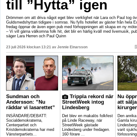
till ”Hytta” igen
Drömmen om att driva något eget blev verklighet när Lara och Paul tog öv
Guldsmedshyttan tidigare i somras. Nu fylls hotellet av gäster från hela 
fredag öppnar de även egen pub med förhoppningen att skapa en ny mötes
– Vi vill gärna välkomna folk hit, det blir en härlig kväll med livemusik, p
säger Lara Herren och Paul Quinn
23 juli 2026 klockan 13:21 av
Jennie Einarsson
Sundman och
Trippla rekord när
Nu öppn
Andersson: ”Nu
StreetWeek intog
att sälj
räddar vi lasarettet”
Lindesberg
kirurge
INSÄNDARE/DEBATT:
Det blev en makalös folkfest
Den anrik
Socialdemokraterna,
på Linde Raceway, när
Gamla kirur
Centerpartiet och
StreetWeek gästade
Lindesberg 
Kristdemokraterna har med
Lindesberg under fredagen.
varit sjukh
Vänsterpartiets...
160 förare ...
förlossnings