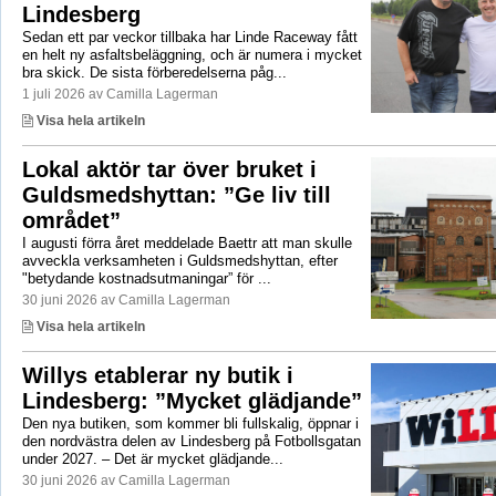
Lindesberg
Sedan ett par veckor tillbaka har Linde Raceway fått
en helt ny asfaltsbeläggning, och är numera i mycket
bra skick. De sista förberedelserna påg...
1 juli 2026 av Camilla Lagerman
Visa hela artikeln
Lokal aktör tar över bruket i
Guldsmedshyttan: ”Ge liv till
området”
I augusti förra året meddelade Baettr att man skulle
avveckla verksamheten i Guldsmedshyttan, efter
"betydande kostnadsutmaningar” för ...
30 juni 2026 av Camilla Lagerman
Visa hela artikeln
Willys etablerar ny butik i
Lindesberg: ”Mycket glädjande”
Den nya butiken, som kommer bli fullskalig, öppnar i
den nordvästra delen av Lindesberg på Fotbollsgatan
under 2027. – Det är mycket glädjande...
30 juni 2026 av Camilla Lagerman