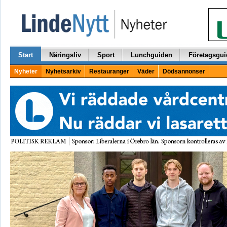
Start
Näringsliv
Sport
Lunchguiden
Företagsgui
Nyheter
Nyhetsarkiv
Restauranger
Väder
Dödsannonser