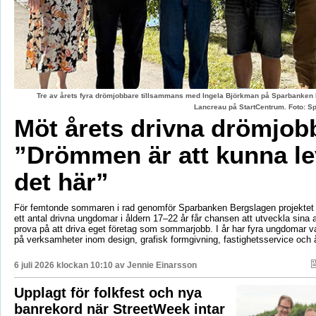
Tre av årets fyra drömjobbare tillsammans med Ingela Björkman på Sparbanken
Lancreau på StartCentrum. Foto: 
Möt årets drivna drömjob
”Drömmen är att kunna le
det här”
För femtonde sommaren i rad genomför Sparbanken Bergslagen projektet 
ett antal drivna ungdomar i åldern 17–22 år får chansen att utveckla sina 
prova på att driva eget företag som sommarjobb. I år har fyra ungdomar va
på verksamheter inom design, grafisk formgivning, fastighetsservice och å
6 juli 2026 klockan 10:10 av
Jennie Einarsson
Upplagt för folkfest och nya
banrekord när StreetWeek intar