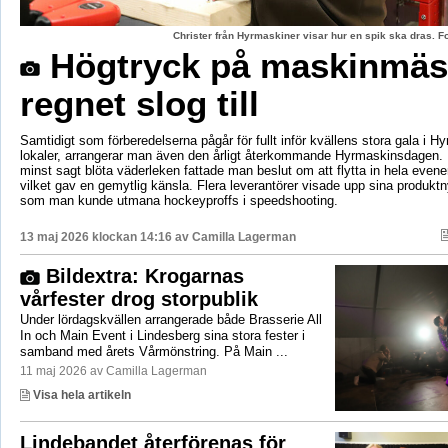
Christer från Hyrmaskiner visar hur en spik ska dras. 
Högtryck på maskinmäs
regnet slog till
Samtidigt som förberedelserna pågår för fullt inför kvällens stora gala i H
lokaler, arrangerar man även den årligt återkommande Hyrmaskinsdagen.
minst sagt blöta väderleken fattade man beslut om att flytta in hela even
vilket gav en gemytlig känsla. Flera leverantörer visade upp sina produktn
som man kunde utmana hockeyproffs i speedshooting.
13 maj 2026 klockan 14:16 av
Camilla Lagerman
Bildextra: Krogarnas
vårfester drog storpublik
Under lördagskvällen arrangerade både Brasserie All
In och Main Event i Lindesberg sina stora fester i
samband med årets Vårmönstring. På Main ...
11 maj 2026 av Camilla Lagerman
Visa hela artikeln
Lindebandet återförenas för