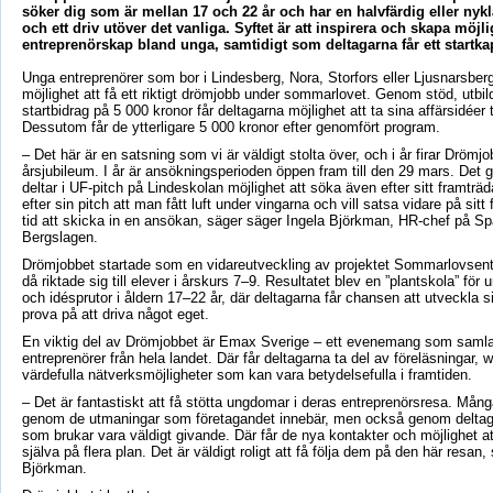
söker dig som är mellan 17 och 22 år och har en halvfärdig eller nyklä
och ett driv utöver det vanliga. Syftet är att inspirera och skapa möjli
entreprenörskap bland unga, samtidigt som deltagarna får ett startkap
Unga entreprenörer som bor i Lindesberg, Nora, Storfors eller Ljusnarsb
möjlighet att få ett riktigt drömjobb under sommarlovet. Genom stöd, utbil
startbidrag på 5 000 kronor får deltagarna möjlighet att ta sina affärsidéer t
Dessutom får de ytterligare 5 000 kronor efter genomfört program.
– Det här är en satsning som vi är väldigt stolta över, och i år firar Dröm
årsjubileum. I år är ansökningsperioden öppen fram till den 29 mars. Det 
deltar i UF-pitch på Lindeskolan möjlighet att söka även efter sitt framtr
efter sin pitch att man fått luft under vingarna och vill satsa vidare på sitt 
tid att skicka in en ansökan, säger säger Ingela Björkman, HR-chef på S
Bergslagen.
Drömjobbet startade som en vidareutveckling av projektet Sommarlovsent
då riktade sig till elever i årskurs 7–9. Resultatet blev en ”plantskola” för
och idésprutor i åldern 17–22 år, där deltagarna får chansen att utveckla si
prova på att driva något eget.
En viktig del av Drömjobbet är Emax Sverige – ett evenemang som saml
entreprenörer från hela landet. Där får deltagarna ta del av föreläsningar,
värdefulla nätverksmöjligheter som kan vara betydelsefulla i framtiden.
– Det är fantastiskt att få stötta ungdomar i deras entreprenörsresa. Mång
genom de utmaningar som företagandet innebär, men också genom delta
som brukar vara väldigt givande. Där får de nya kontakter och möjlighet a
själva på flera plan. Det är väldigt roligt att få följa dem på den här resan,
Björkman.