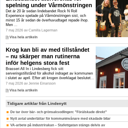
spelning under Vårmönstringen
Det är 20 år sedan lindebandet Rock N Roll
Experience spelade på Vårmönstringen sist, och
minst 15 år sedan de överhuvudtaget repade ihop.
Men ...
7 maj 2026 av Camilla Lagerman
Visa hela artikeln
Krog kan bli av med tillståndet
– nu skärper man rutinerna
inför helgens stora fest
Brasseri All In i Lindesberg fick sitt
serveringstillstånd för alkohol indraget av kommunen
i slutet av april. Efter att krogen överklagat beslutet...
7 maj 2026 av Jennie Einarsson
Visa hela artikeln
Tidigare artiklar från Lindenytt
De tar över bär- och grönsaksodlingen: ”Förälskade direkt”
Nytt avtal underlättar för kommuninvånare med skadade bilar
VA-arbete på industrirakan – Stafettgatan stängs delvis av