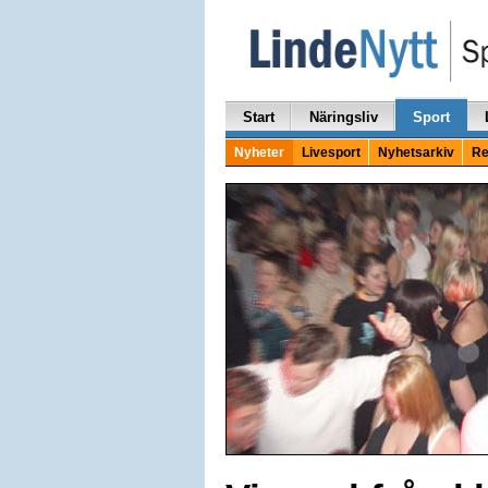
Start
Näringsliv
Sport
Nyheter
Livesport
Nyhetsarkiv
Re