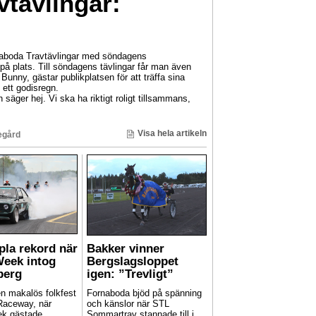
tävlingar:
naboda Travtävlingar med söndagens
 på plats. Till söndagens tävlingar får man även
Bunny, gästar publikplatsen för att träffa sina
 ett godisregn.
äger hej. Vi ska ha riktigt roligt tillsammans,
Visa hela artikeln
egård
pla rekord när
Bakker vinner
Week intog
Bergslagsloppet
berg
igen: ”Trevligt”
en makalös folkfest
Fornaboda bjöd på spänning
Raceway, när
och känslor när STL
ek gästade
Sommartrav stannade till i