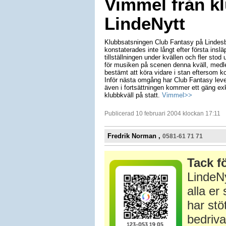
Vimmel från k
LindeNytt
Klubbsatsningen Club Fantasy på Lindesb
konstaterades inte långt efter första ins
tillställningen under kvällen och fler stod
för musiken på scenen denna kväll, med
bestämt att köra vidare i stan eftersom k
Inför nästa omgång har Club Fantasy lever
även i fortsättningen kommer ett gäng exkl
klubbkväll på statt.
Vimmel>>
Publicerad 10 februari 2004 klockan 17:11
Fredrik Norman ,
0581-61 71 71
Tack fö
LindeNy
alla e
har stö
bedriva