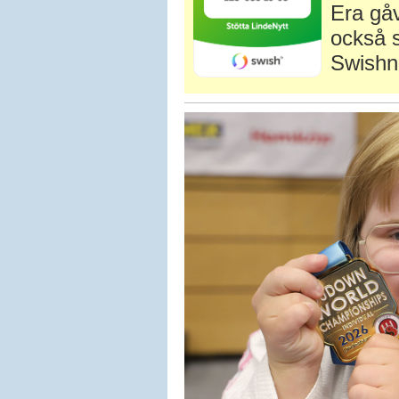
Era gåv
också s
Swishn