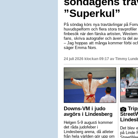
söndagens trav
”Superkul”
På söndag körs nya travtävlingar på For
huvudspelform och flera stora travprofiler
finbesök när den färska artisten, Western 
fans, skriva autografer och även ta del av
– Jag hoppas att många kommer förbi och s
säger Emma Nors.
24 juli 2026 klockan 09:17 av
Timmy Lund
Downs-VM i judo
Trip
avgörs i Lindesberg
Street
Lindes
Helgen 5-9 augusti kommer
det råda judofeber i
Det blev 
Lindesberg arena, då atleter
på Linde 
från hela världen gör upp om
StreetWe