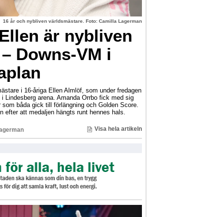
16 år och nybliven världsmästare. Foto: Camilla Lagerman
llen är nybliven
 – Downs-VM i
aplan
ästare i 16-åriga Ellen Almlöf, som under fredagen
i Lindesberg arena. Amanda Orrbo fick med sig
r som båda gick till förlängning och Golden Score.
n efter att medaljen hängts runt hennes hals.
Visa hela artikeln
Lagerman