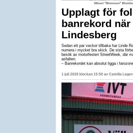
Mikael "Blomman" Blomber
Upplagt för fo
banrekord när 
Lindesberg
Sedan ett par veckor tillbaka har Linde R
numera i mycket bra skick. De sista förbe
besök av motorfesten StreetWeek, där ma
asfalten.
– Banrekordet kan absolut ligga i farozon
1 juli 2026 klockan 15:50 av
Camilla Lage