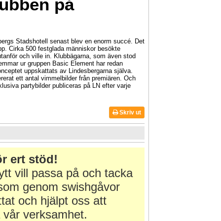
lubben på
ergs Stadshotell senast blev en enorm succé. Det
läpp. Cirka 500 festglada människor besökte
 utanför och ville in. Klubbägarna, som även stod
lemmar ur gruppen Basic Element har redan
onceptet uppskattats av Lindesbergarna själva.
erat ett antal vimmelbilder från premiären. Och
usiva partybilder publiceras på LN efter varje
Skriv ut
r ert stöd!
tt vill passa på och tacka
r som genom swishgåvor
ttat och hjälpt oss att
 vår verksamhet.