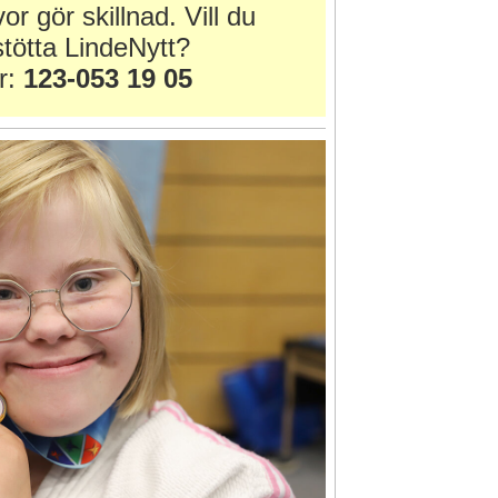
or gör skillnad. Vill du
tötta LindeNytt?
r:
123-053 19 05