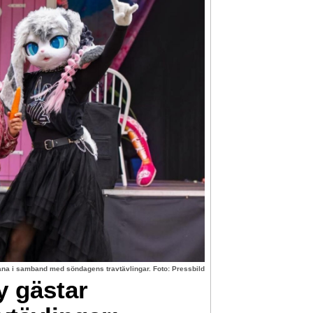
na i samband med söndagens travtävlingar. Foto: Pressbild
 gästar