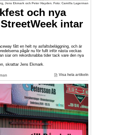
g, Jens Ekmark och Peter Hayden. Foto: Camilla Lagerman
lkfest och nya
StreetWeek intar
aceway fått en helt ny asfaltsbeläggning, och är
redelserna pågår nu för fullt inför nästa veckas
n siar om rekordsnabba tider tack vare den nya
en, skrattar Jens Ekmark.
Visa hela artikeln
rman