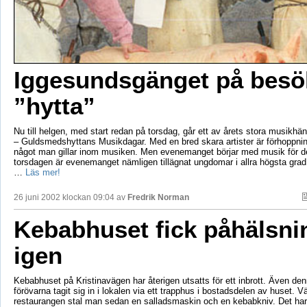
Iggesundsgänget på besök
”hytta”
Nu till helgen, med start redan på torsdag, går ett av årets stora musikhä
– Guldsmedshyttans Musikdagar. Med en bred skara artister är förhoppning
något man gillar inom musiken. Men evenemanget börjar med musik för d
torsdagen är evenemanget nämligen tillägnat ungdomar i allra högsta grad
…
Läs mer!
26 juni 2002 klockan 09:04 av
Fredrik Norman
Kebabhuset fick påhälsni
igen
Kebabhuset på Kristinavägen har återigen utsatts för ett inbrott. Även de
förövarna tagit sig in i lokalen via ett trapphus i bostadsdelen av huset. Vä
restaurangen stal man sedan en salladsmaskin och en kebabkniv. Det har