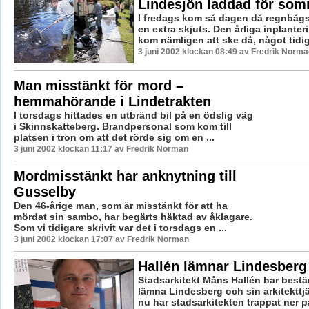
Lindesjön laddad för som
I fredags kom så dagen då regnbågsf
en extra skjuts. Den årliga inplanter
kom nämligen att ske då, något tidiga
3 juni 2002 klockan 08:49 av Fredrik Norma
Man misstänkt för mord –
hemmahörande i Lindetrakten
I torsdags hittades en utbränd bil på en ödslig väg
i Skinnskatteberg. Brandpersonal som kom till
platsen i tron om att det rörde sig om en ...
3 juni 2002 klockan 11:17 av Fredrik Norman
Mordmisstänkt har anknytning till
Gusselby
Den 46-årige man, som är misstänkt för att ha
mördat sin sambo, har begärts häktad av åklagare.
Som vi tidigare skrivit var det i torsdags en ...
3 juni 2002 klockan 17:07 av Fredrik Norman
Hallén lämnar Lindesberg
Stadsarkitekt Måns Hallén har bestäm
lämna Lindesberg och sin arkitekttj
nu har stadsarkitekten trappat ner på