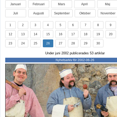
Januari
Februari
Mars
April
Maj
Juli
Augusti
September
Oktober
November
1
2
3
4
5
6
7
8
9
12
13
14
15
16
17
18
19
20
23
24
25
26
27
28
29
30
Under juni 2002 publicerades 53 artiklar
Nyhetsarkiv för 2002-06-26