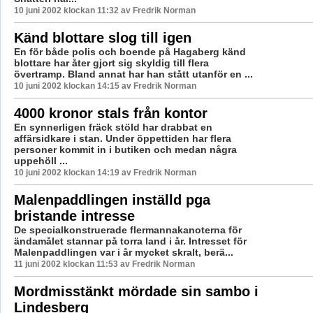
10 juni 2002 klockan 11:32 av Fredrik Norman
Känd blottare slog till igen
En för både polis och boende på Hagaberg känd
blottare har åter gjort sig skyldig till flera
övertramp. Bland annat har han stått utanför en ...
10 juni 2002 klockan 14:15 av Fredrik Norman
4000 kronor stals från kontor
En synnerligen fräck stöld har drabbat en
affärsidkare i stan. Under öppettiden har flera
personer kommit in i butiken och medan några
uppehöll ...
10 juni 2002 klockan 14:19 av Fredrik Norman
Malenpaddlingen inställd pga
bristande intresse
De specialkonstruerade flermannakanoterna för
ändamålet stannar på torra land i år. Intresset för
Malenpaddlingen var i år mycket skralt, berä...
11 juni 2002 klockan 11:53 av Fredrik Norman
Mordmisstänkt mördade sin sambo i
Lindesberg