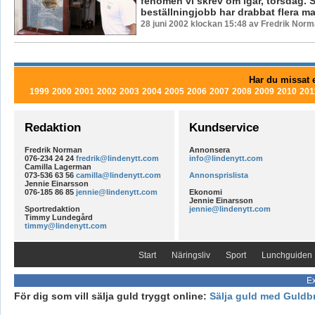
fenomen vi skrev om igår, torsdag. S
beställningjobb har drabbat flera mats
28 juni 2002 klockan 15:48 av Fredrik Nor
Har du missat e
1999
2000
2001
2002
2003
2004
2005
2006
2007
2008
2009
2010
201
Redaktion
Kundservice
Fredrik Norman
Annonsera
076-234 24 24
fredrik@lindenytt.com
info@lindenytt.com
Camilla Lagerman
073-536 63 56
camilla@lindenytt.com
Annonsprislista
Jennie Einarsson
076-185 86 85
jennie@lindenytt.com
Ekonomi
Jennie Einarsson
Sportredaktion
jennie@lindenytt.com
Timmy Lundegård
timmy@lindenytt.com
Start
Näringsliv
Sport
Lunchguiden
Ex
För dig som vill sälja guld tryggt online:
Sälja guld med Guldb