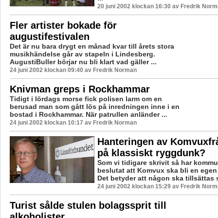
20 juni 2002 klockan 16:30 av Fredrik Nor
Fler artister bokade för
augustifestivalen
Det är nu bara drygt en månad kvar till årets stora
musikhändelse går av stapeln i Lindesberg.
AugustiBuller börjar nu bli klart vad gäller ...
24 juni 2002 klockan 09:40 av Fredrik Norman
Knivman greps i Rockhammar
Tidigt i lördags morse fick polisen larm om en
berusad man som gått lös på inredningen inne i en
bostad i Rockhammar. När patrullen anländer ...
24 juni 2002 klockan 10:17 av Fredrik Norman
Hanteringen av Komvuxfr
på klassiskt ryggdunk?
Som vi tidigare skrivit så har komm
beslutat att Komvux ska bli en egen 
Det betyder att någon ska tillsättas 
24 juni 2002 klockan 15:29 av Fredrik Nor
Turist sålde stulen bolagssprit till
alkoholister