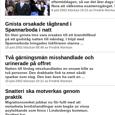
eftermiddagen, så var det åter dags
Nora att välkomna examensgänget. S
8 juni 2002 klockan 10:23 av Fredrik Norma
Gnista orsakade tågbrand i
Spannarboda i natt
En liten gnista tros vara orsaken till ett brandtillbud
på ett godståg natten till måndag. I höjd med
Spannarboda tvingades lokföraren stanna ...
10 juni 2002 klockan 08:48 av Fredrik Norman
Två gärningsmän misshandlade och
urinerade på offret
Natten till lördag misshandlades en ensam kille av
två personer. Den drabbade fick ta emot såväl
sparkar som slag. Den kan även ha varit en ...
10 juni 2002 klockan 10:21 av Fredrik Norman
Snatteri ska motverkas genom
praktik
Migrationsverket jobbar nu för fullt med att
motarbeta brottshandlingar som begås av vissa
asylsökande som finns i Lindesbergs kommun.
Snatteri har...