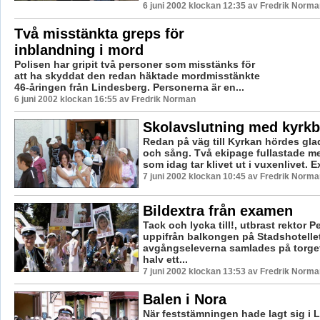
6 juni 2002 klockan 12:35 av Fredrik Norma
Två misstänkta greps för
inblandning i mord
Polisen har gripit två personer som misstänks för
att ha skyddat den redan häktade mordmisstänkte
46-åringen från Lindesberg. Personerna är en...
6 juni 2002 klockan 16:55 av Fredrik Norman
Skolavslutning med kyrk
Redan på väg till Kyrkan hördes gl
och sång. Två ekipage fullastade 
som idag tar klivet ut i vuxenlivet. E
7 juni 2002 klockan 10:45 av Fredrik Norma
Bildextra från examen
Tack och lycka till!, utbrast rektor 
uppifrån balkongen på Stadshotelle
avgångseleverna samlades på torge
halv ett...
7 juni 2002 klockan 13:53 av Fredrik Norma
Balen i Nora
När feststämningen hade lagt sig i 