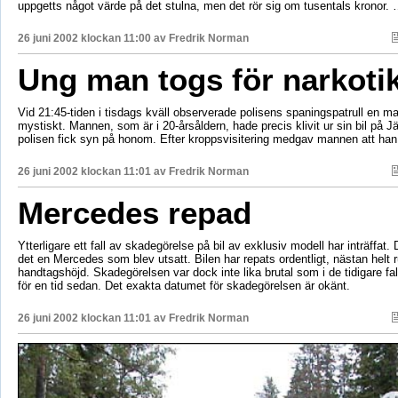
uppgetts något värde på det stulna, men det rör sig om tusentals kronor.
26 juni 2002 klockan 11:00 av
Fredrik Norman
Ung man togs för narkoti
Vid 21:45-tiden i tisdags kväll observerade polisens spaningspatrull en 
mystiskt. Mannen, som är i 20-årsåldern, hade precis klivit ur sin bil på 
polisen fick syn på honom. Efter kroppsvisitering medgav mannen att han
26 juni 2002 klockan 11:01 av
Fredrik Norman
Mercedes repad
Ytterligare ett fall av skadegörelse på bil av exklusiv modell har inträffat
det en Mercedes som blev utsatt. Bilen har repats ordentligt, nästan helt r
handtagshöjd. Skadegörelsen var dock inte lika brutal som i de tidigare fal
för en tid sedan. Det exakta datumet för skadegörelsen är okänt.
26 juni 2002 klockan 11:01 av
Fredrik Norman