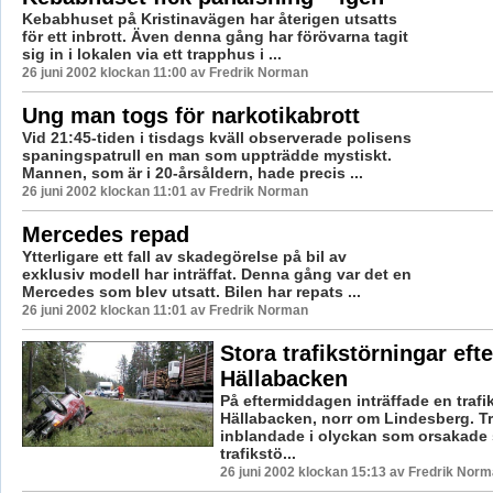
Kebabhuset på Kristinavägen har återigen utsatts
för ett inbrott. Även denna gång har förövarna tagit
sig in i lokalen via ett trapphus i ...
26 juni 2002 klockan 11:00 av Fredrik Norman
Ung man togs för narkotikabrott
Vid 21:45-tiden i tisdags kväll observerade polisens
spaningspatrull en man som uppträdde mystiskt.
Mannen, som är i 20-årsåldern, hade precis ...
26 juni 2002 klockan 11:01 av Fredrik Norman
Mercedes repad
Ytterligare ett fall av skadegörelse på bil av
exklusiv modell har inträffat. Denna gång var det en
Mercedes som blev utsatt. Bilen har repats ...
26 juni 2002 klockan 11:01 av Fredrik Norman
Stora trafikstörningar efte
Hällabacken
På eftermiddagen inträffade en trafi
Hällabacken, norr om Lindesberg. Tr
inblandade i olyckan som orsakade 
trafikstö...
26 juni 2002 klockan 15:13 av Fredrik Nor