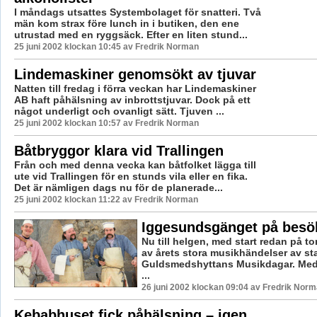
I måndags utsattes Systembolaget för snatteri. Två
män kom strax före lunch in i butiken, den ene
utrustad med en ryggsäck. Efter en liten stund...
25 juni 2002 klockan 10:45 av Fredrik Norman
Lindemaskiner genomsökt av tjuvar
Natten till fredag i förra veckan har Lindemaskiner
AB haft påhälsning av inbrottstjuvar. Dock på ett
något underligt och ovanligt sätt. Tjuven ...
25 juni 2002 klockan 10:57 av Fredrik Norman
Båtbryggor klara vid Trallingen
Från och med denna vecka kan båtfolket lägga till
ute vid Trallingen för en stunds vila eller en fika.
Det är nämligen dags nu för de planerade...
25 juni 2002 klockan 11:22 av Fredrik Norman
Iggesundsgänget på besök
Nu till helgen, med start redan på to
av årets stora musikhändelser av st
Guldsmedshyttans Musikdagar. Med
...
26 juni 2002 klockan 09:04 av Fredrik Nor
Kebabhuset fick påhälsning – igen