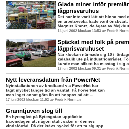
Glada miner inför premiär
lågprisvaruhus
Det har inte varit lätt att hinna med 
en arbetsvecka hade varit önskvärt, 
Magnus Krantz, delägare av Mejkbuti
14 juni 2002 klockan 13:53 av Fredrik Nor
Späckat med folk på prem
lågprisvaruhuset
När klockan närmade sig 10 i lördags
kalabalik ute på industriområdet. F
kunde man säkert ha misstagit sig oc
17 juni 2002 klockan 09:31 av Fredrik Nor
Nytt leveransdatum från PowerNet
Nyinstallationen av bredband via PowerNet har
tagit mycket längre tid än väntat. På PowerNet kan
man inget annat göra än att hoppas på att ...
17 juni 2002 klockan 11:52 av Fredrik Norman
Granntjuven slog till
En hyresgäst på Bytesgatan upptäckte
häromdagen att någon stulit saker ur dennes
vindsförråd. Då det krävs nyckel för att ta sig upp