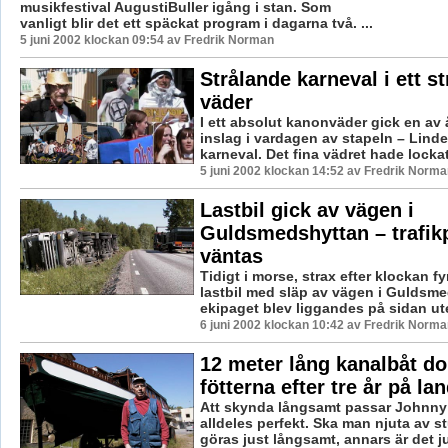
musikfestival AugustiBuller igång i stan. Som
vanligt blir det ett späckat program i dagarna två. ...
5 juni 2002 klockan 09:54 av Fredrik Norman
Strålande karneval i ett s
väder
I ett absolut kanonväder gick en av å
inslag i vardagen av stapeln – Lind
karneval. Det fina vädret hade lockat 
5 juni 2002 klockan 14:52 av Fredrik Norma
Lastbil gick av vägen i
Guldsmedshyttan – trafi
väntas
Tidigt i morse, strax efter klockan fy
lastbil med släp av vägen i Guldsme
ekipaget blev liggandes på sidan ute
6 juni 2002 klockan 10:42 av Fredrik Norma
12 meter lång kanalbåt d
fötterna efter tre år på la
Att skynda långsamt passar Johnny
alldeles perfekt. Ska man njuta av 
göras just långsamt, annars är det ju 