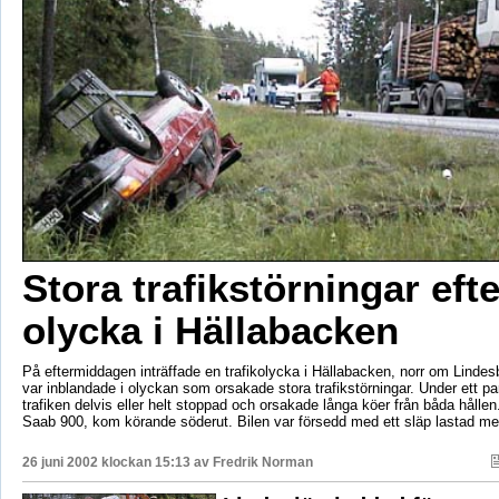
Stora trafikstörningar efte
olycka i Hällabacken
På eftermiddagen inträffade en trafikolycka i Hällabacken, norr om Lindes
var inblandade i olyckan som orsakade stora trafikstörningar. Under ett pa
trafiken delvis eller helt stoppad och orsakade långa köer från båda hållen
Saab 900, kom körande söderut. Bilen var försedd med ett släp lastad 
26 juni 2002 klockan 15:13 av
Fredrik Norman