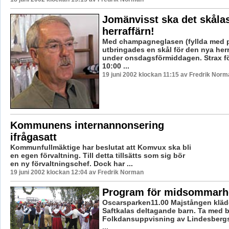
Jomänvisst ska det skålas
herraffärn!
Med champagneglasen (fyllda med 
utbringades en skål för den nya her
under onsdagsförmiddagen. Strax f
10:00 ...
19 juni 2002 klockan 11:15 av Fredrik Norm
Kommunens internannonsering
ifrågasatt
Kommunfullmäktige har beslutat att Komvux ska bli
en egen förvaltning. Till detta tillsätts som sig bör
en ny förvaltningschef. Dock har ...
19 juni 2002 klockan 12:04 av Fredrik Norman
Program för midsommarh
Oscarsparken11.00 Majstången kläd
Saftkalas deltagande barn. Ta med b
Folkdansuppvisning av Lindesbergs
...