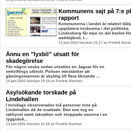
Kommunens sajt på 7:e pl
rapport
Kommunerna i landet är relativt dåli
uppdatera invånarna i det politiska.
Lindesberg får man en del beröm för
webbtjänst. I...
13 juni 2002 klockan 15:17 av Fredrik Nor
Ännu en ”lyxbil” utsatt för
skadegörelse
För någon vecka sedan utsattes en Jaguar för en
vettvillings utbrott. Polisen misstänker att
gärningsmannen är skyldig till flera liknande ...
14 juni 2002 klockan 10:16 av Fredrik Norman
Asylsökande torskade på
Lindehallen
I torsdags observerades två personer inne på
Lindehallen då de snattade. Den ene tog en
rakhyvel samt rakvatten och stoppade varorna i en
ryggsäck...
14 juni 2002 klockan 11:16 av Fredrik Norman