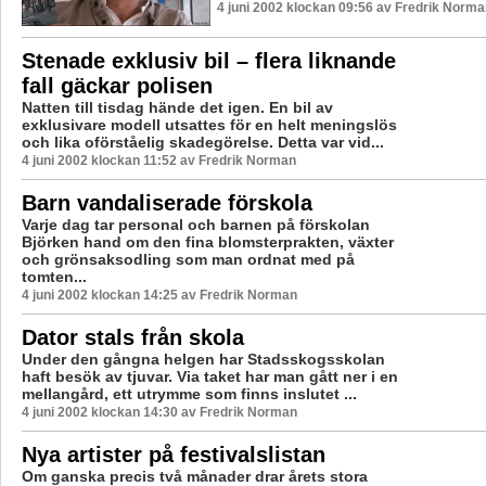
4 juni 2002 klockan 09:56 av Fredrik Norma
Stenade exklusiv bil – flera liknande
fall gäckar polisen
Natten till tisdag hände det igen. En bil av
exklusivare modell utsattes för en helt meningslös
och lika oförståelig skadegörelse. Detta var vid...
4 juni 2002 klockan 11:52 av Fredrik Norman
Barn vandaliserade förskola
Varje dag tar personal och barnen på förskolan
Björken hand om den fina blomsterprakten, växter
och grönsaksodling som man ordnat med på
tomten...
4 juni 2002 klockan 14:25 av Fredrik Norman
Dator stals från skola
Under den gångna helgen har Stadsskogsskolan
haft besök av tjuvar. Via taket har man gått ner i en
mellangård, ett utrymme som finns inslutet ...
4 juni 2002 klockan 14:30 av Fredrik Norman
Nya artister på festivalslistan
Om ganska precis två månader drar årets stora