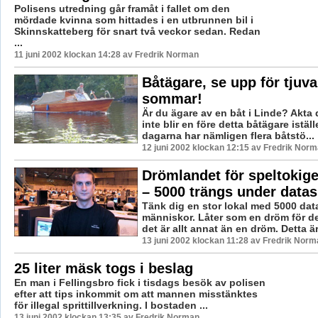
Polisens utredning går framåt i fallet om den
mördade kvinna som hittades i en utbrunnen bil i
Skinnskatteberg för snart två veckor sedan. Redan
...
11 juni 2002 klockan 14:28 av Fredrik Norman
Båtägare, se upp för tjuva
sommar!
Är du ägare av en båt i Linde? Akta 
inte blir en före detta båtägare istäl
dagarna har nämligen flera båtstö...
12 juni 2002 klockan 12:15 av Fredrik Nor
Drömlandet för speltokig
– 5000 trängs under data
Tänk dig en stor lokal med 5000 dat
människor. Låter som en dröm för d
det är allt annat än en dröm. Detta är 
13 juni 2002 klockan 11:28 av Fredrik Norm
25 liter mäsk togs i beslag
En man i Fellingsbro fick i tisdags besök av polisen
efter att tips inkommit om att mannen misstänktes
för illegal sprittillverkning. I bostaden ...
13 juni 2002 klockan 13:35 av Fredrik Norman