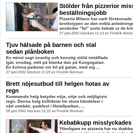
Stölder från pizzerior mis
beställningsjobb
Pizzeria Milano har varit förskonade
brottstypen av den enkla anledning
använder ”fel” sorts kebab ur de krim
27 juni 2002 klockan 11:14 av Fredrik Norm
Tjuv hälsade på barnen och stal
sedan plånboken
En minst sagt ovanlig och konstig stöld inträffade
igår, onsdag, mitt på blanka dan på Kungsgatan.
En kvinna parkerar sin bil på gatan, med sig ...
27 juni 2002 klockan 11:29 av Fredrik Norman
Brett nöjesutbud till helgen hotas av
regn
Kommande helg betyder nöje, nöje och möjligtvis
regn. Denna helg kolliderar tre stora händelser i
vårt område; parkfest i Hotellparken, ...
28 juni 2002 klockan 12:32 av Fredrik Norman
Kebabkupp misslyckades
Ytterligare en pizzeria har nu drabba