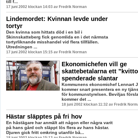
till f...
17 juni 2002 klockan 14:03 av Fredrik Norman
Lindemordet: Kvinnan levde under
tortyr
Den kvinna som hittats död i en bil i
Skinnskatteberg fick genomlida en i det närmsta
tortyrliknande misshandel vid flera tillfällen.
Utredningen ...
17 juni 2002 klockan 15:15 av Fredrik Norman
Ekonomichefen vill ge
skattebetalarna ett ”kvitt
spenderade slantar
Kommunens ekonomichef Lennart 
kommer snart presentera en ny tjän
för kommunstyrelsen. Beviljas försl
kommer det ...
18 juni 2002 klockan 11:32 av Fredrik Norm
Hästar släpptes på fri hov
En hästägare har anmält att någon eller några varit
på hans gård och släppt lös flera av hans hästar.
Djuren gick fritt omkring utanför bå...
18 juni 2002 klockan 15:13 av Fredrik Norman