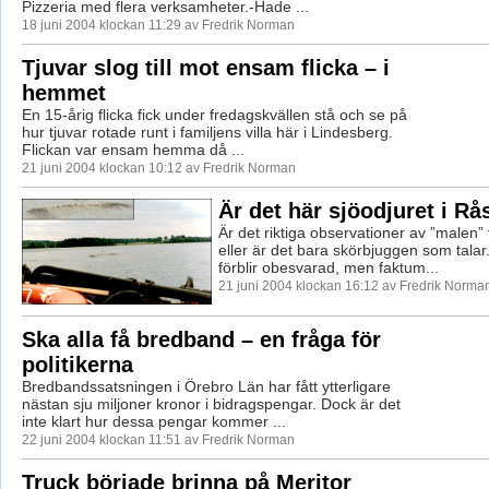
Pizzeria med flera verksamheter.-Hade ...
18 juni 2004 klockan 11:29 av Fredrik Norman
Tjuvar slog till mot ensam flicka – i
hemmet
En 15-årig flicka fick under fredagskvällen stå och se på
hur tjuvar rotade runt i familjens villa här i Lindesberg.
Flickan var ensam hemma då ...
21 juni 2004 klockan 10:12 av Fredrik Norman
Är det här sjöodjuret i Rå
Är det riktiga observationer av ”malen”
eller är det bara skörbjuggen som talar
förblir obesvarad, men faktum...
21 juni 2004 klockan 16:12 av Fredrik Norma
Ska alla få bredband – en fråga för
politikerna
Bredbandssatsningen i Örebro Län har fått ytterligare
nästan sju miljoner kronor i bidragspengar. Dock är det
inte klart hur dessa pengar kommer ...
22 juni 2004 klockan 11:51 av Fredrik Norman
Truck började brinna på Meritor