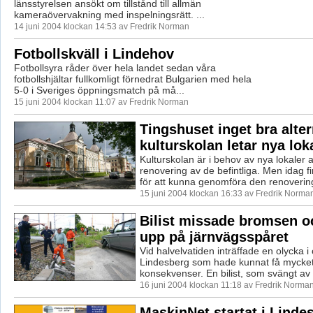
länsstyrelsen ansökt om tillstånd till allmän
kameraövervakning med inspelningsrätt. ...
14 juni 2004 klockan 14:53 av Fredrik Norman
Fotbollskväll i Lindehov
Fotbollsyra råder över hela landet sedan våra
fotbollshjältar fullkomligt förnedrat Bulgarien med hela
5-0 i Sveriges öppningsmatch på må...
15 juni 2004 klockan 11:07 av Fredrik Norman
Tingshuset inget bra alter
kulturskolan letar nya lok
Kulturskolan är i behov av nya lokaler a
renovering av de befintliga. Men idag f
för att kunna genomföra den renovering
15 juni 2004 klockan 16:33 av Fredrik Norma
Bilist missade bromsen o
upp på järnvägsspåret
Vid halvelvatiden inträffade en olycka i
Lindesberg som hade kunnat få mycket 
konsekvenser. En bilist, som svängt av f
16 juni 2004 klockan 11:18 av Fredrik Norma
MaskinNet startat i Linde