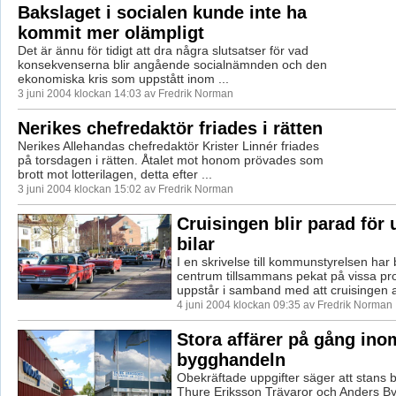
Bakslaget i socialen kunde inte ha
kommit mer olämpligt
Det är ännu för tidigt att dra några slutsatser för vad
konsekvenserna blir angående socialnämnden och den
ekonomiska kris som uppstått inom ...
3 juni 2004 klockan 14:03 av Fredrik Norman
Nerikes chefredaktör friades i rätten
Nerikes Allehandas chefredaktör Krister Linnér friades
på torsdagen i rätten. Åtalet mot honom prövades som
brott mot lotterilagen, detta efter ...
3 juni 2004 klockan 15:02 av Fredrik Norman
Cruisingen blir parad för 
bilar
I en skrivelse till kommunstyrelsen har
centrum tillsammans pekat på vissa p
uppstår i samband med att cruisingen a
4 juni 2004 klockan 09:35 av Fredrik Norman
Stora affärer på gång ino
bygghandeln
Obekräftade uppgifter säger att stans 
Thure Eriksson Trävaror och Anders By