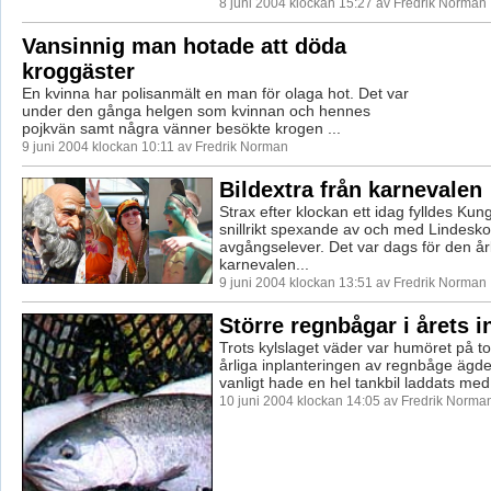
8 juni 2004 klockan 15:27 av Fredrik Norman
Vansinnig man hotade att döda
kroggäster
En kvinna har polisanmält en man för olaga hot. Det var
under den gånga helgen som kvinnan och hennes
pojkvän samt några vänner besökte krogen ...
9 juni 2004 klockan 10:11 av Fredrik Norman
Bildextra från karnevalen
Strax efter klockan ett idag fylldes Ku
snillrikt spexande av och med Lindesko
avgångselever. Det var dags för den år
karnevalen...
9 juni 2004 klockan 13:51 av Fredrik Norman
Större regnbågar i årets i
Trots kylslaget väder var humöret på t
årliga inplanteringen av regnbåge ägd
vanligt hade en hel tankbil laddats med 
10 juni 2004 klockan 14:05 av Fredrik Norma