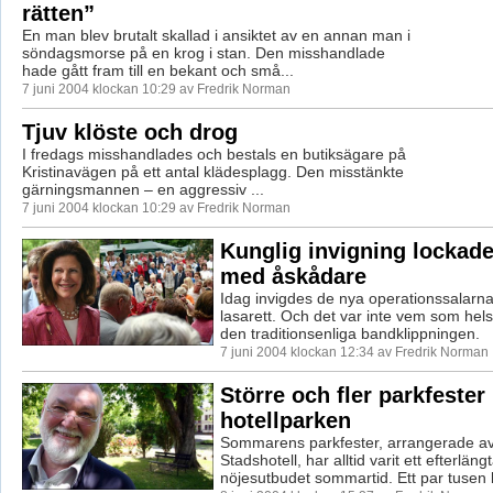
rätten”
En man blev brutalt skallad i ansiktet av en annan man i
söndagsmorse på en krog i stan. Den misshandlade
hade gått fram till en bekant och små...
7 juni 2004 klockan 10:29 av Fredrik Norman
Tjuv klöste och drog
I fredags misshandlades och bestals en butiksägare på
Kristinavägen på ett antal klädesplagg. Den misstänkte
gärningsmannen – en aggressiv ...
7 juni 2004 klockan 10:29 av Fredrik Norman
Kunglig invigning lockad
med åskådare
Idag invigdes de nya operationssalarn
lasarett. Och det var inte vem som hels
den traditionsenliga bandklippningen.
7 juni 2004 klockan 12:34 av Fredrik Norman
Större och fler parkfester 
hotellparken
Sommarens parkfester, arrangerade a
Stadshotell, har alltid varit ett efterlängt
nöjesutbudet sommartid. Ett par tusen 