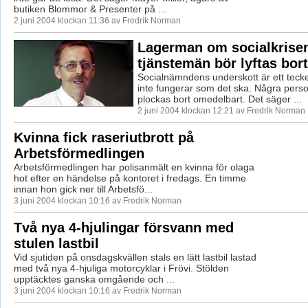
butiken Blommor & Presenter på ...
2 juni 2004 klockan 11:36 av Fredrik Norman
Lagerman om socialkrisen:
tjänstemän bör lyftas bort
Socialnämndens underskott är ett tecke
inte fungerar som det ska. Några person
plockas bort omedelbart. Det säger ...
2 juni 2004 klockan 12:21 av Fredrik Norman
Kvinna fick raseriutbrott på
Arbetsförmedlingen
Arbetsförmedlingen har polisanmält en kvinna för olaga
hot efter en händelse på kontoret i fredags. En timme
innan hon gick ner till Arbetsfö...
3 juni 2004 klockan 10:16 av Fredrik Norman
Två nya 4-hjulingar försvann med
stulen lastbil
Vid sjutiden på onsdagskvällen stals en lätt lastbil lastad
med två nya 4-hjuliga motorcyklar i Frövi. Stölden
upptäcktes ganska omgående och ...
3 juni 2004 klockan 10:16 av Fredrik Norman