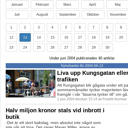
Januari
Februari
Mars
April
Maj
Juli
Augusti
September
Oktober
November
1
2
3
4
5
6
7
8
9
12
13
14
15
16
17
18
19
20
23
24
25
26
27
28
29
30
Under juni 2004 publicerades 40 artiklar
Nyhetsarkiv för 2004-06-13
Liva upp Kungsgatan eller
trafiken
Att Kungsgatan blir gågata under ett pa
sommarmånader tycker majoriteten läsa
framgår i vår ”läsarna tycker till” om gå.
1 juni 2004 klockan 15:14 av Fredrik Norman
Halv miljon kronor stals vid inbrott i
butik
-Det är ett stort bakslag, men absolut inte något som
inte går att lösa. Det säger Mayer Miller, ägare av