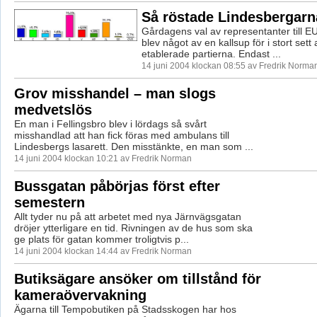
Så röstade Lindesbergarn
Gårdagens val av representanter till E
blev något av en kallsup för i stort sett 
etablerade partierna. Endast ...
14 juni 2004 klockan 08:55 av Fredrik Norma
Grov misshandel – man slogs
medvetslös
En man i Fellingsbro blev i lördags så svårt
misshandlad att han fick föras med ambulans till
Lindesbergs lasarett. Den misstänkte, en man som ...
14 juni 2004 klockan 10:21 av Fredrik Norman
Bussgatan påbörjas först efter
semestern
Allt tyder nu på att arbetet med nya Järnvägsgatan
dröjer ytterligare en tid. Rivningen av de hus som ska
ge plats för gatan kommer troligtvis p...
14 juni 2004 klockan 14:44 av Fredrik Norman
Butiksägare ansöker om tillstånd för
kameraövervakning
Ägarna till Tempobutiken på Stadsskogen har hos