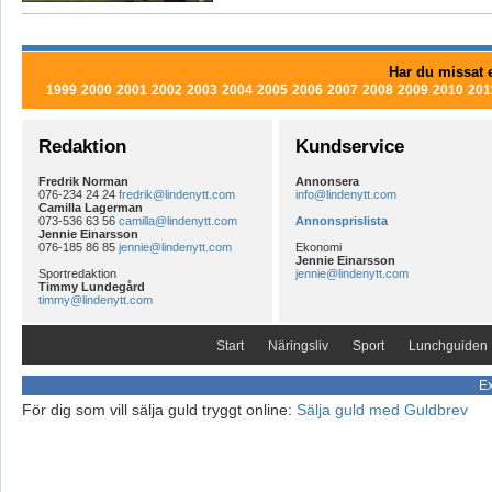
Har du missat e
1999
2000
2001
2002
2003
2004
2005
2006
2007
2008
2009
2010
201
Redaktion
Kundservice
Fredrik Norman
Annonsera
076-234 24 24
fredrik@lindenytt.com
info@lindenytt.com
Camilla Lagerman
073-536 63 56
camilla@lindenytt.com
Annonsprislista
Jennie Einarsson
076-185 86 85
jennie@lindenytt.com
Ekonomi
Jennie Einarsson
Sportredaktion
jennie@lindenytt.com
Timmy Lundegård
timmy@lindenytt.com
Start
Näringsliv
Sport
Lunchguiden
Ex
För dig som vill sälja guld tryggt online:
Sälja guld med Guldbrev