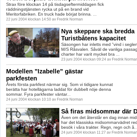
Strax före klockan 14 på tisdagseftermiddagen fick
räddningstjänsten rycka ut på en brand vid
Meritorfabriken. En truck hade börjat brinna. ...
22 juni 2004 klockan 14:50 av Fredrik Norman
Nya skeppare ska bredda
Turistbåtens kapacitet
Säsongen har inletts med ”vind i seglen
M/S Råsvalen. Såväl de vanliga passa
charter har varit mycket bra ...
23 juni 2004 klockan 09:24 av Fredrik Norma
Modellen ”Izabelle” gästar
parkfesten
Årets första parkfest närmar sig. Som vi tidigare kunnat
berätta har hotellägarna laddat för dubbelt nöje denna
sommar. Fyra parkfester väntar...
24 juni 2004 klockan 10:10 av Fredrik Norman
Så firas midsommar där D
Även om det återstår en dag innan mi
har det klassiska midsommarvädret re
besök i våra trakter. Regn, regn och å..
24 juni 2004 klockan 11:27 av Fredrik Norma