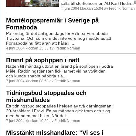
sålts till storkoncernen AB Karl Hedin. Ä
4 juni 2004 klockan 15:04 av Fredrik Norman
Montéloppspremiär i Sverige på
Fornaboda
På lördag är det äntligen dags för V75 på Fornaboda
Travbana. Och som om det inte vore nog meddelas att
Fornaboda nu fått äran att hålla i ...
4 juni 2004 klockan 15:35 av Fredrik Norman
Brand på soptippen i natt
Natten till måndag utbröt en brand på soptippen i Södra
Måle. Räddningstjänsten fick larmet vid halvtvåtiden
och kunde snabbt påbörja slä...
7 juni 2004 klockan 08:53 av Fredrik Norman
Tidningsbud stoppades och
misshandlades
Ett tidningsbud stoppades i helgen av två gärningsmän i
20-årsåldern i Frövi. En av männen gick fram och slog
med handen mot bilen. När det ...
7 juni 2004 klockan 10:29 av Fredrik Norman
Misstänkt misshandlare: ”Vi ses i