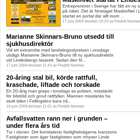
Entreprenörer i Sverige har fått en ny 
på nätet. Det är företaget MaskinNet i
startat en portal där allt inom ...
17 juni 2004 klockan 10:20 av Fredrik Norma
Marianne Skinnars-Bruno utsedd till
sjukhusdirektör
Vid ett extramöte med landstingsstyrelsen i onsdags
utsågs Marianne Skinnars-Bruno till ny sjukhusdirektör
vid Lindesbergs lasarett. Sedan den fö...
17 juni 2004 klockan 11:43 av Fredrik Norman
20-åring stal bil, körde rattfull,
kraschade, liftade och torskade
En 20-årig man greps i torsdags av polisen, misstänkt
för bilstöld och grovt rattfylleri. Mannen misstänks ha
stulit bilen i Fellingsbro bara nå...
18 juni 2004 klockan 11:01 av Fredrik Norman
Avfallsvatten rann ner i grunden –
under flera års tid
Tur i oturen. Det konstaterar fastighetsägarna Ivarssons
Fastigheter som äger fastigheten som inhyser Linde