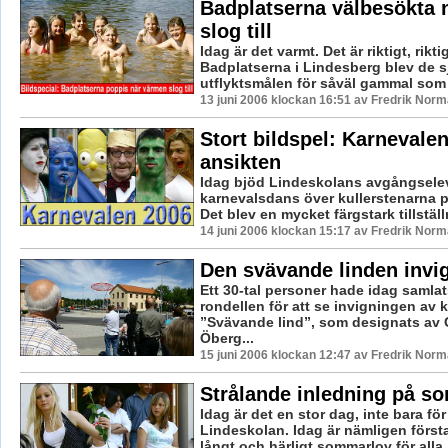
Badplatserna välbesökta 
slog till
Idag är det varmt. Det är riktigt, rikti
Badplatserna i Lindesberg blev de s
utflyktsmålen för såväl gammal som 
13 juni 2006 klockan 16:51 av Fredrik Nor
Stort bildspel: Karnevalen
ansikten
Idag bjöd Lindeskolans avgångseleve
karnevalsdans över kullerstenarna 
Det blev en mycket färgstark tillställn
14 juni 2006 klockan 15:17 av Fredrik Nor
Den svävande linden invi
Ett 30-tal personer hade idag samlat
rondellen för att se invigningen av 
”Svävande lind”, som designats av 
Öberg...
15 juni 2006 klockan 12:47 av Fredrik Nor
Strålande inledning på s
Idag är det en stor dag, inte bara fö
Lindeskolan. Idag är nämligen först
långt och härligt sommarlov för alla.