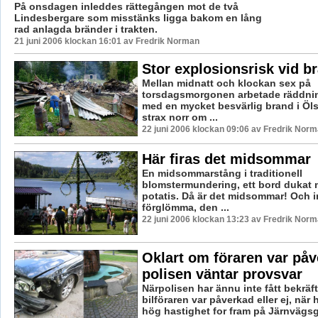
På onsdagen inleddes rättegången mot de två
Lindesbergare som misstänks ligga bakom en lång
rad anlagda bränder i trakten.
21 juni 2006 klockan 16:01 av Fredrik Norman
Stor explosionsrisk vid br
Mellan midnatt och klockan sex på
torsdagsmorgonen arbetade räddni
med en mycket besvärlig brand i Öl
strax norr om ...
22 juni 2006 klockan 09:06 av Fredrik Nor
Här firas det midsommar
En midsommarstång i traditionell
blomstermundering, ett bord dukat m
potatis. Då är det midsommar! Och in
förglömma, den ...
22 juni 2006 klockan 13:23 av Fredrik Nor
Oklart om föraren var påv
polisen väntar provsvar
Närpolisen har ännu inte fått bekräf
bilföraren var påverkad eller ej, när
hög hastighet for fram på Järnvägsga