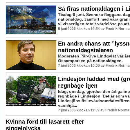
Så firas nationaldagen i L
Tisdag 6 juni. Svenska flaggans dag
nationaldag. Jämfört med våra granna
vi visserligen totalt värdelösa på att f
5 juni 2006 klockan 16:54 av Fredrik Norma
En andra chans att ”lyssna
nationaldagstalaren
Moderaten Pär-Ove Lindqvist var året
Oscarsparken på nationaldagen.
7 juni 2006 klockan 10:05 av Fredrik Norma
Lindesjön laddad med (gr
regnbåge igen
Idag, onsdag, gjordes den årliga in
regnbåge i Lindesjön. Det är som va
Lindesjöns fiskevårdsområdesföre
varmhjä...
7 juni 2006 klockan 11:59 av Fredrik Norma
Kvinna förd till lasarett efter
singelolycka