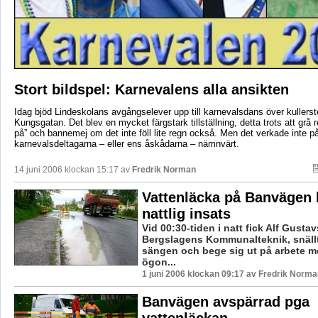
Stort bildspel: Karnevalens alla ansikten
Idag bjöd Lindeskolans avgångselever upp till karnevalsdans över kullers
Kungsgatan. Det blev en mycket färgstark tillställning, detta trots att grå
på” och bannemej om det inte föll lite regn också. Men det verkade inte p
karnevalsdeltagarna – eller ens åskådarna – nämnvärt.
14 juni 2006 klockan 15:17 av
Fredrik Norman
Vattenläcka på Banvägen 
nattlig insats
Vid 00:30-tiden i natt fick Alf Gusta
Bergslagens Kommunalteknik, snällt
sängen och bege sig ut på arbete 
ögon...
1 juni 2006 klockan 09:17 av Fredrik Norma
Banvägen avspärrad pga
vattenläckan