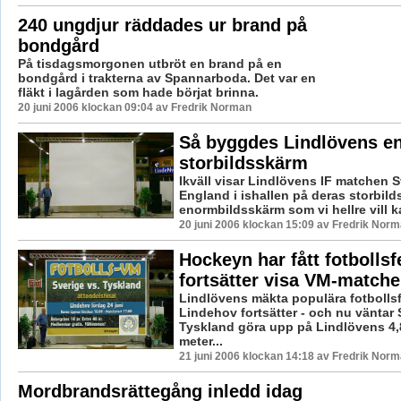
240 ungdjur räddades ur brand på
bondgård
På tisdagsmorgonen utbröt en brand på en
bondgård i trakterna av Spannarboda. Det var en
fläkt i lagården som hade börjat brinna.
20 juni 2006 klockan 09:04 av Fredrik Norman
Så byggdes Lindlövens e
storbildsskärm
Ikväll visar Lindlövens IF matchen S
England i ishallen på deras storbild
enormbildsskärm som vi hellre vill kal
20 juni 2006 klockan 15:09 av Fredrik Nor
Hockeyn har fått fotbollsf
fortsätter visa VM-matche
Lindlövens mäkta populära fotbollsf
Lindehov fortsätter - och nu väntar 
Tyskland göra upp på Lindlövens 4,
meter...
21 juni 2006 klockan 14:18 av Fredrik Nor
Mordbrandsrättegång inledd idag