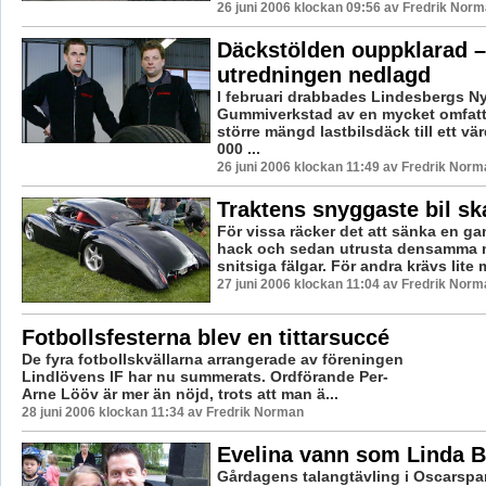
26 juni 2006 klockan 09:56 av Fredrik Nor
Däckstölden ouppklarad –
utredningen nedlagd
I februari drabbades Lindesbergs N
Gummiverkstad av en mycket omfatt
större mängd lastbilsdäck till ett vä
000 ...
26 juni 2006 klockan 11:49 av Fredrik Norm
Traktens snyggaste bil sk
För vissa räcker det att sänka en ga
hack och sedan utrusta densamma m
snitsiga fälgar. För andra krävs lite 
27 juni 2006 klockan 11:04 av Fredrik Norm
Fotbollsfesterna blev en tittarsuccé
De fyra fotbollskvällarna arrangerade av föreningen
Lindlövens IF har nu summerats. Ordförande Per-
Arne Lööv är mer än nöjd, trots att man ä...
28 juni 2006 klockan 11:34 av Fredrik Norman
Evelina vann som Linda B
Gårdagens talangtävling i Oscarspa