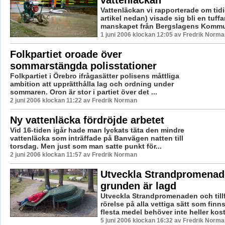
Vattenläckan vi rapporterade om tidi
artikel nedan) visade sig bli en tuff
manskapet från Bergslagens Kommun
1 juni 2006 klockan 12:05 av Fredrik Norma
Folkpartiet oroade över
sommarstängda polisstationer
Folkpartiet i Örebro ifrågasätter polisens måttliga
ambition att upprätthålla lag och ordning under
sommaren. Oron är stor i partiet över det ...
2 juni 2006 klockan 11:22 av Fredrik Norman
Ny vattenläcka fördröjde arbetet
Vid 16-tiden igår hade man lyckats täta den mindre
vattenläcka som inträffade på Banvägen natten till
torsdag. Men just som man satte punkt för...
2 juni 2006 klockan 11:57 av Fredrik Norman
Utveckla Strandpromenad
grunden är lagd
Utveckla Strandpromenaden och tillf
rörelse på alla vettiga sätt som finns a
flesta medel behöver inte heller kost
5 juni 2006 klockan 16:32 av Fredrik Norma