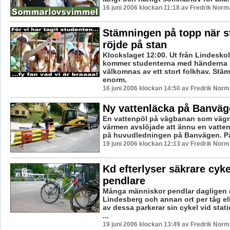
16 juni 2006 klockan 11:18 av Fredrik Norm
Stämningen på topp när s
röjde på stan
Klockslaget 12:00. Ut från Lindesko
kommer studenterna med händerna i
välkomnas av ett stort folkhav. Stä
enorm.
16 juni 2006 klockan 14:50 av Fredrik Nor
Ny vattenläcka på Banväg
En vattenpöl på vägbanan som vägra
värmen avslöjade att ännu en vatten
på huvudledningen på Banvägen. På
19 juni 2006 klockan 12:13 av Fredrik Nor
Kd efterlyser säkrare cykel
pendlare
Många människor pendlar dagligen 
Lindesberg och annan ort per tåg el
av dessa parkerar sin cykel vid stat
...
19 juni 2006 klockan 13:49 av Fredrik Nor