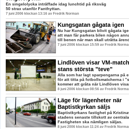
En singelolycka inträffade idag lunchtid på riksväg
50 strax utanför Fanthyttan.
7 juni 2006 klockan 13:16 av Fredrik Norman
Kungsgatan gågata igen
Nu har Kungsgatan blivit gågata ige
att man får parkera bilen någon ann
till benen när man skall uträtta ärend
7 juni 2006 klockan 15:59 av Fredrik Norma
Lindlöven visar VM-match
stans största ”teve”
Alla som har lagt sparpengarna på 
för att titta på fotbollsmatcherna i ”
kommer att gråta när Lindlöven visar 
8 juni 2006 klockan 08:56 av Fredrik Norma
Läge för lägenheter när
Baptistkyrkan säljs
Baptistkyrkans fastighet på Kristin
stadens senaste tillskott av central
Fastigheten ska nämligen säljas.
8 juni 2006 klockan 11:24 av Fredrik Norma