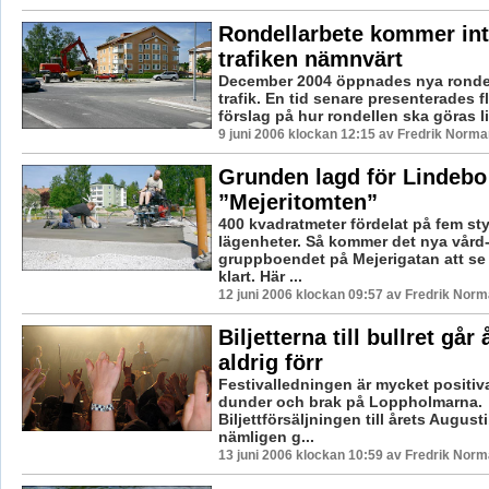
Rondellarbete kommer int
trafiken nämnvärt
December 2004 öppnades nya rondell
trafik. En tid senare presenterades fl
förslag på hur rondellen ska göras lit
9 juni 2006 klockan 12:15 av Fredrik Norma
Grunden lagd för Lindebo
”Mejeritomten”
400 kvadratmeter fördelat på fem st
lägenheter. Så kommer det nya vård
gruppboendet på Mejerigatan att se 
klart. Här ...
12 juni 2006 klockan 09:57 av Fredrik Nor
Biljetterna till bullret går
aldrig förr
Festivalledningen är mycket positiva
dunder och brak på Loppholmarna.
Biljettförsäljningen till årets August
nämligen g...
13 juni 2006 klockan 10:59 av Fredrik Nor