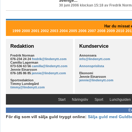
Sverige...
30 juni 2006 klockan 15:18 av Fredrik Nor
Har du missat e
1999
2000
2001
2002
2003
2004
2005
2006
2007
2008
2009
2010
201
Redaktion
Kundservice
Fredrik Norman
Annonsera
076-234 24 24
fredrik@lindenytt.com
info@lindenytt.com
Camilla Lagerman
073-536 63 56
camilla@lindenytt.com
Annonsprislista
Jennie Einarsson
076-185 86 85
jennie@lindenytt.com
Ekonomi
Jennie Einarsson
Sportredaktion
jennie@lindenytt.com
Timmy Lundegård
timmy@lindenytt.com
Start
Näringsliv
Sport
Lunchguiden
Ex
För dig som vill sälja guld tryggt online:
Sälja guld med Guldb