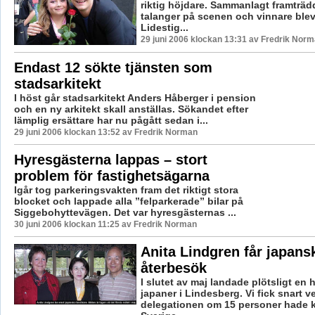
riktig höjdare. Sammanlagt framträ
talanger på scenen och vinnare blev
Lidestig...
29 juni 2006 klockan 13:31 av Fredrik Nor
Endast 12 sökte tjänsten som
stadsarkitekt
I höst går stadsarkitekt Anders Håberger i pension
och en ny arkitekt skall anställas. Sökandet efter
lämplig ersättare har nu pågått sedan i...
29 juni 2006 klockan 13:52 av Fredrik Norman
Hyresgästerna lappas – stort
problem för fastighetsägarna
Igår tog parkeringsvakten fram det riktigt stora
blocket och lappade alla ”felparkerade” bilar på
Siggebohyttevägen. Det var hyresgästernas ...
30 juni 2006 klockan 11:25 av Fredrik Norman
Anita Lindgren får japans
återbesök
I slutet av maj landade plötsligt en 
japaner i Lindesberg. Vi fick snart ve
delegationen om 15 personer hade k