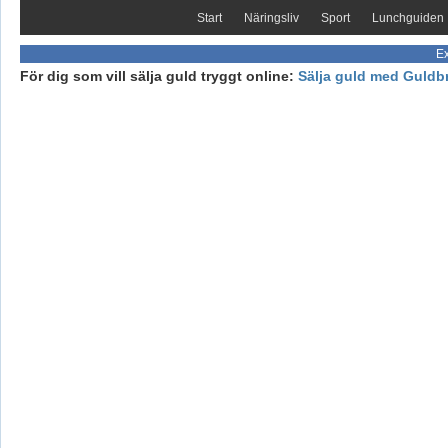
Start
Näringsliv
Sport
Lunchguiden
Ex
För dig som vill sälja guld tryggt online:
Sälja guld med Guldb