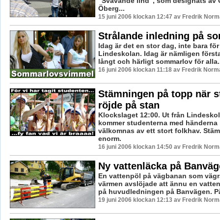
”Svävande lind”, som designats av 
Öberg...
15 juni 2006 klockan 12:47 av Fredrik Nor
Strålande inledning på s
Idag är det en stor dag, inte bara fö
Lindeskolan. Idag är nämligen först
långt och härligt sommarlov för alla.
16 juni 2006 klockan 11:18 av Fredrik Norm
Stämningen på topp när s
röjde på stan
Klockslaget 12:00. Ut från Lindesko
kommer studenterna med händerna i
välkomnas av ett stort folkhav. Stä
enorm.
16 juni 2006 klockan 14:50 av Fredrik Nor
Ny vattenläcka på Banväg
En vattenpöl på vägbanan som vägra
värmen avslöjade att ännu en vatten
på huvudledningen på Banvägen. På
19 juni 2006 klockan 12:13 av Fredrik Nor