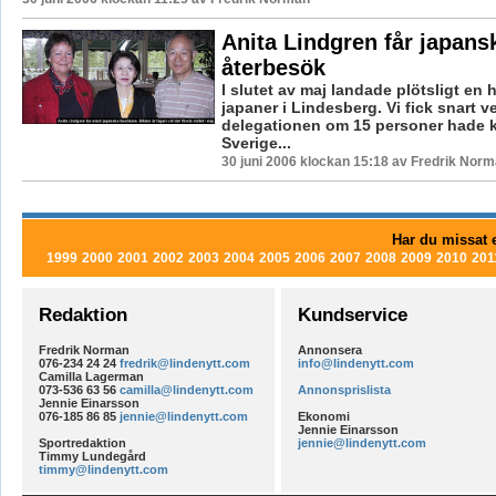
Anita Lindgren får japans
återbesök
I slutet av maj landade plötsligt en 
japaner i Lindesberg. Vi fick snart ve
delegationen om 15 personer hade k
Sverige...
30 juni 2006 klockan 15:18 av Fredrik Nor
Har du missat e
1999
2000
2001
2002
2003
2004
2005
2006
2007
2008
2009
2010
201
Redaktion
Kundservice
Fredrik Norman
Annonsera
076-234 24 24
fredrik@lindenytt.com
info@lindenytt.com
Camilla Lagerman
073-536 63 56
camilla@lindenytt.com
Annonsprislista
Jennie Einarsson
076-185 86 85
jennie@lindenytt.com
Ekonomi
Jennie Einarsson
Sportredaktion
jennie@lindenytt.com
Timmy Lundegård
timmy@lindenytt.com