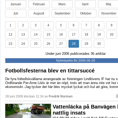
Januari
Februari
Mars
April
Maj
Juli
Augusti
September
Oktober
November
1
2
3
4
5
6
7
8
9
12
13
14
15
16
17
18
19
20
23
24
25
26
27
28
29
30
Under juni 2006 publicerades 36 artiklar
Nyhetsarkiv för 2006-06-28
Fotbollsfesterna blev en tittarsuccé
De fyra fotbollskvällarna arrangerade av föreningen Lindlövens IF har nu
Ordförande Per-Arne Lööv är mer än nöjd, trots att man ännu inte vet hur d
ekonomiskt.-Jag tycker det här blev mycket lyckat och kul att göra, kom
28 juni 2006 klockan 11:34 av
Fredrik Norman
Vattenläcka på Banvägen 
nattlig insats