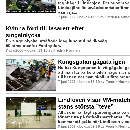
regnbåge i Lindesjön. Det är som va
Lindesjöns fiskevårdsområdesföre
varmhjä...
7 juni 2006 klockan 11:59 av Fredrik Norma
Kvinna förd till lasarett efter
singelolycka
En singelolycka inträffade idag lunchtid på riksväg
50 strax utanför Fanthyttan.
7 juni 2006 klockan 13:16 av Fredrik Norman
Kungsgatan gågata igen
Nu har Kungsgatan blivit gågata ige
att man får parkera bilen någon ann
till benen när man skall uträtta ärend
7 juni 2006 klockan 15:59 av Fredrik Norma
Lindlöven visar VM-match
stans största ”teve”
Alla som har lagt sparpengarna på 
för att titta på fotbollsmatcherna i ”
kommer att gråta när Lindlöven visar 
8 juni 2006 klockan 08:56 av Fredrik Norma