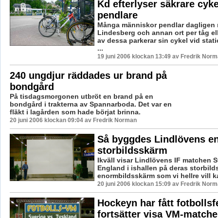
Kd efterlyser säkrare cykel
pendlare
Många människor pendlar dagligen 
Lindesberg och annan ort per tåg el
av dessa parkerar sin cykel vid stat
...
19 juni 2006 klockan 13:49 av Fredrik Nor
240 ungdjur räddades ur brand på
bondgård
På tisdagsmorgonen utbröt en brand på en
bondgård i trakterna av Spannarboda. Det var en
fläkt i lagården som hade börjat brinna.
20 juni 2006 klockan 09:04 av Fredrik Norman
Så byggdes Lindlövens e
storbildsskärm
Ikväll visar Lindlövens IF matchen S
England i ishallen på deras storbild
enormbildsskärm som vi hellre vill kal
20 juni 2006 klockan 15:09 av Fredrik Nor
Hockeyn har fått fotbollsf
fortsätter visa VM-matche