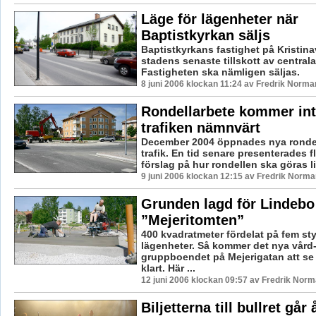
Läge för lägenheter när
Baptistkyrkan säljs
Baptistkyrkans fastighet på Kristin
stadens senaste tillskott av central
Fastigheten ska nämligen säljas.
8 juni 2006 klockan 11:24 av Fredrik Norma
Rondellarbete kommer int
trafiken nämnvärt
December 2004 öppnades nya rondell
trafik. En tid senare presenterades fl
förslag på hur rondellen ska göras lit
9 juni 2006 klockan 12:15 av Fredrik Norma
Grunden lagd för Lindebo
”Mejeritomten”
400 kvadratmeter fördelat på fem st
lägenheter. Så kommer det nya vård
gruppboendet på Mejerigatan att se 
klart. Här ...
12 juni 2006 klockan 09:57 av Fredrik Nor
Biljetterna till bullret går