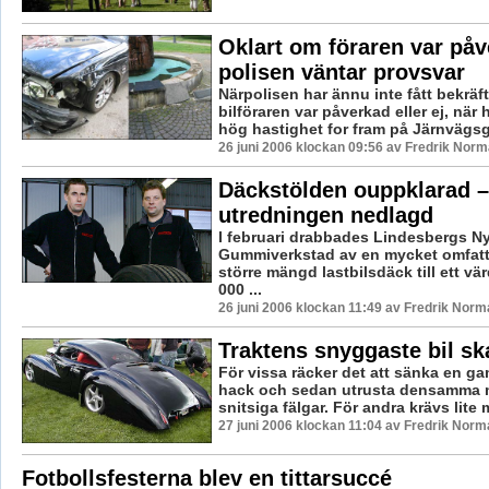
Oklart om föraren var påv
polisen väntar provsvar
Närpolisen har ännu inte fått bekräf
bilföraren var påverkad eller ej, när
hög hastighet for fram på Järnvägsga
26 juni 2006 klockan 09:56 av Fredrik Nor
Däckstölden ouppklarad –
utredningen nedlagd
I februari drabbades Lindesbergs N
Gummiverkstad av en mycket omfatt
större mängd lastbilsdäck till ett vä
000 ...
26 juni 2006 klockan 11:49 av Fredrik Norm
Traktens snyggaste bil sk
För vissa räcker det att sänka en ga
hack och sedan utrusta densamma m
snitsiga fälgar. För andra krävs lite 
27 juni 2006 klockan 11:04 av Fredrik Norm
Fotbollsfesterna blev en tittarsuccé