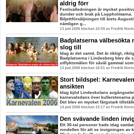
aldrig förr
Festivalledningen är mycket positiva
dunder och brak på Loppholmarna.
Biljettförsäljningen till årets August
nämligen g...
13 juni 2006 klockan 10:59 av Fredrik Nor
Badplatserna välbesökta 
slog till
Idag är det varmt. Det är riktigt, rikti
Badplatserna i Lindesberg blev de s
utflyktsmålen för såväl gammal som 
13 juni 2006 klockan 16:51 av Fredrik Nor
Stort bildspel: Karnevalen
ansikten
Idag bjöd Lindeskolans avgångseleve
karnevalsdans över kullerstenarna 
Det blev en mycket färgstark tillställn
14 juni 2006 klockan 15:17 av Fredrik Nor
Den svävande linden invi
Ett 30-tal personer hade idag samlat
rondellen för att se invigningen av 