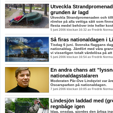
Utveckla Strandpromenad
grunden är lagd
Utveckla Strandpromenaden och tillf
rörelse på alla vettiga sätt som finns a
flesta medel behöver inte heller kost
5 juni 2006 klockan 16:32 av Fredrik Norma
Så firas nationaldagen i L
Tisdag 6 juni. Svenska flaggans dag
nationaldag. Jämfört med våra granna
vi visserligen totalt värdelösa på att f
5 juni 2006 klockan 16:54 av Fredrik Norma
En andra chans att ”lyssna
nationaldagstalaren
Moderaten Pär-Ove Lindqvist var året
Oscarsparken på nationaldagen.
7 juni 2006 klockan 10:05 av Fredrik Norma
Lindesjön laddad med (gr
regnbåge igen
Idag, onsdag, gjordes den årliga in