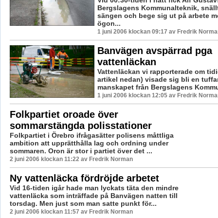
Vid 00:30-tiden i natt fick Alf Gusta
Bergslagens Kommunalteknik, snällt
sängen och bege sig ut på arbete 
ögon...
1 juni 2006 klockan 09:17 av Fredrik Norma
Banvägen avspärrad pga
vattenläckan
Vattenläckan vi rapporterade om tidi
artikel nedan) visade sig bli en tuff
manskapet från Bergslagens Kommun
1 juni 2006 klockan 12:05 av Fredrik Norma
Folkpartiet oroade över
sommarstängda polisstationer
Folkpartiet i Örebro ifrågasätter polisens måttliga
ambition att upprätthålla lag och ordning under
sommaren. Oron är stor i partiet över det ...
2 juni 2006 klockan 11:22 av Fredrik Norman
Ny vattenläcka fördröjde arbetet
Vid 16-tiden igår hade man lyckats täta den mindre
vattenläcka som inträffade på Banvägen natten till
torsdag. Men just som man satte punkt för...
2 juni 2006 klockan 11:57 av Fredrik Norman