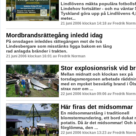
Lindlövens mäkta populära fotbollsf
Lindehov fortsätter - och nu väntar 
Tyskland göra upp på Lindlövens 4,
meter...
21 juni 2006 klockan 14:18 av Fredrik Nor
Mordbrandsrättegång inledd idag
På onsdagen inleddes rättegången mot de två
Lindesbergare som misstänks ligga bakom en lång
rad anlagda bränder i trakten.
21 juni 2006 klockan 16:01 av Fredrik Norman
Stor explosionsrisk vid br
Mellan midnatt och klockan sex på
torsdagsmorgonen arbetade räddni
med en mycket besvärlig brand i Öl
strax norr om ...
22 juni 2006 klockan 09:06 av Fredrik Nor
Här firas det midsommar
En midsommarstång i traditionell
blomstermundering, ett bord dukat m
potatis. Då är det midsommar! Och in
förglömma, den ...
22 juni 2006 klockan 13:23 av Fredrik Nor