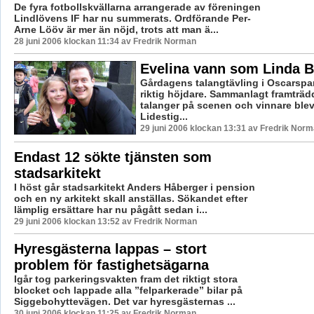
De fyra fotbollskvällarna arrangerade av föreningen
Lindlövens IF har nu summerats. Ordförande Per-
Arne Lööv är mer än nöjd, trots att man ä...
28 juni 2006 klockan 11:34 av Fredrik Norman
Evelina vann som Linda B
Gårdagens talangtävling i Oscarspa
riktig höjdare. Sammanlagt framträ
talanger på scenen och vinnare blev
Lidestig...
29 juni 2006 klockan 13:31 av Fredrik Nor
Endast 12 sökte tjänsten som
stadsarkitekt
I höst går stadsarkitekt Anders Håberger i pension
och en ny arkitekt skall anställas. Sökandet efter
lämplig ersättare har nu pågått sedan i...
29 juni 2006 klockan 13:52 av Fredrik Norman
Hyresgästerna lappas – stort
problem för fastighetsägarna
Igår tog parkeringsvakten fram det riktigt stora
blocket och lappade alla ”felparkerade” bilar på
Siggebohyttevägen. Det var hyresgästernas ...
30 juni 2006 klockan 11:25 av Fredrik Norman