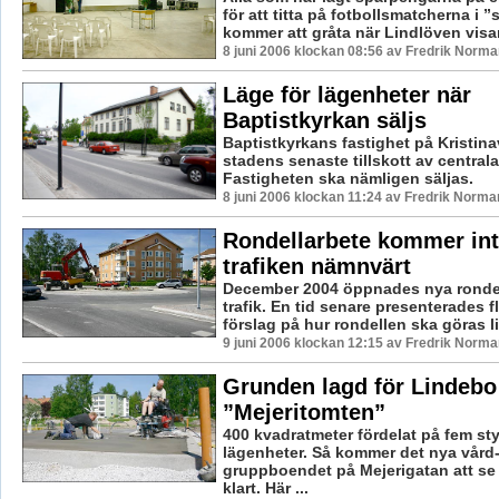
för att titta på fotbollsmatcherna i ”
kommer att gråta när Lindlöven visar 
8 juni 2006 klockan 08:56 av Fredrik Norma
Läge för lägenheter när
Baptistkyrkan säljs
Baptistkyrkans fastighet på Kristin
stadens senaste tillskott av central
Fastigheten ska nämligen säljas.
8 juni 2006 klockan 11:24 av Fredrik Norma
Rondellarbete kommer int
trafiken nämnvärt
December 2004 öppnades nya rondell
trafik. En tid senare presenterades fl
förslag på hur rondellen ska göras lit
9 juni 2006 klockan 12:15 av Fredrik Norma
Grunden lagd för Lindebo
”Mejeritomten”
400 kvadratmeter fördelat på fem st
lägenheter. Så kommer det nya vård
gruppboendet på Mejerigatan att se 
klart. Här ...