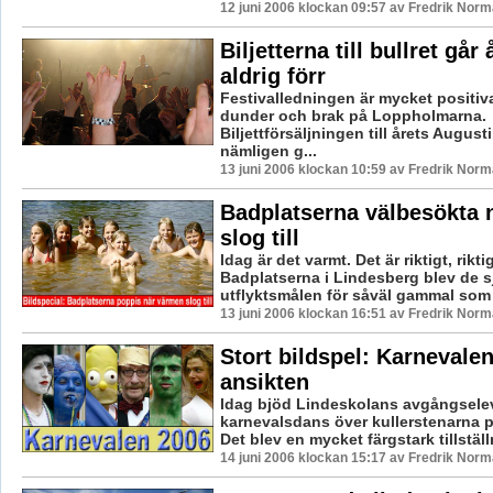
12 juni 2006 klockan 09:57 av Fredrik Nor
Biljetterna till bullret går
aldrig förr
Festivalledningen är mycket positiva
dunder och brak på Loppholmarna.
Biljettförsäljningen till årets August
nämligen g...
13 juni 2006 klockan 10:59 av Fredrik Nor
Badplatserna välbesökta 
slog till
Idag är det varmt. Det är riktigt, rikti
Badplatserna i Lindesberg blev de s
utflyktsmålen för såväl gammal som 
13 juni 2006 klockan 16:51 av Fredrik Nor
Stort bildspel: Karnevalen
ansikten
Idag bjöd Lindeskolans avgångseleve
karnevalsdans över kullerstenarna 
Det blev en mycket färgstark tillställn
14 juni 2006 klockan 15:17 av Fredrik Nor