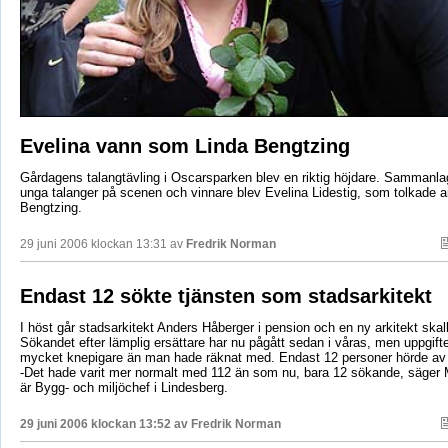
Evelina vann som Linda Bengtzing
Gårdagens talangtävling i Oscarsparken blev en riktig höjdare. Sammanla
unga talanger på scenen och vinnare blev Evelina Lidestig, som tolkade ar
Bengtzing.
29 juni 2006 klockan 13:31 av
Fredrik Norman
Endast 12 sökte tjänsten som stadsarkitekt
I höst går stadsarkitekt Anders Håberger i pension och en ny arkitekt skall
Sökandet efter lämplig ersättare har nu pågått sedan i våras, men uppgift
mycket knepigare än man hade räknat med. Endast 12 personer hörde av
-Det hade varit mer normalt med 112 än som nu, bara 12 sökande, säger
är Bygg- och miljöchef i Lindesberg.
29 juni 2006 klockan 13:52 av
Fredrik Norman