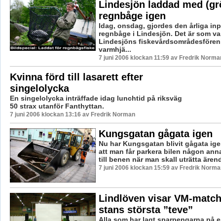
Lindesjön laddad med (gr
regnbåge igen
Idag, onsdag, gjordes den årliga in
regnbåge i Lindesjön. Det är som va
Lindesjöns fiskevårdsområdesföre
varmhjä...
7 juni 2006 klockan 11:59 av Fredrik Norma
Kvinna förd till lasarett efter
singelolycka
En singelolycka inträffade idag lunchtid på riksväg
50 strax utanför Fanthyttan.
7 juni 2006 klockan 13:16 av Fredrik Norman
Kungsgatan gågata igen
Nu har Kungsgatan blivit gågata ige
att man får parkera bilen någon ann
till benen när man skall uträtta ärend
7 juni 2006 klockan 15:59 av Fredrik Norma
Lindlöven visar VM-match
stans största ”teve”
Alla som har lagt sparpengarna på 