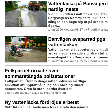
Vattenläcka på Banvägen 
nattlig insats
Vid 00:30-tiden i natt fick Alf Gusta
Bergslagens Kommunalteknik, snällt
sängen och bege sig ut på arbete 
ögon...
1 juni 2006 klockan 09:17 av Fredrik Norma
Banvägen avspärrad pga
vattenläckan
Vattenläckan vi rapporterade om tidi
artikel nedan) visade sig bli en tuff
manskapet från Bergslagens Kommun
1 juni 2006 klockan 12:05 av Fredrik Norma
Folkpartiet oroade över
sommarstängda polisstationer
Folkpartiet i Örebro ifrågasätter polisens måttliga
ambition att upprätthålla lag och ordning under
sommaren. Oron är stor i partiet över det ...
2 juni 2006 klockan 11:22 av Fredrik Norman
Ny vattenläcka fördröjde arbetet
Vid 16-tiden igår hade man lyckats täta den mindre