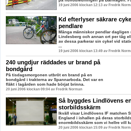
19 juni 2006 klockan 12:13 av Fredrik Nor
Kd efterlyser säkrare cykel
pendlare
Många människor pendlar dagligen 
Lindesberg och annan ort per tåg el
av dessa parkerar sin cykel vid stat
...
19 juni 2006 klockan 13:49 av Fredrik Nor
240 ungdjur räddades ur brand på
bondgård
På tisdagsmorgonen utbröt en brand på en
bondgård i trakterna av Spannarboda. Det var en
fläkt i lagården som hade börjat brinna.
20 juni 2006 klockan 09:04 av Fredrik Norman
Så byggdes Lindlövens e
storbildsskärm
Ikväll visar Lindlövens IF matchen S
England i ishallen på deras storbild
enormbildsskärm som vi hellre vill kal
20 juni 2006 klockan 15:09 av Fredrik Nor