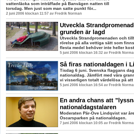
vattenläcka som inträffade på Banvägen natten till
torsdag. Men just som man satte punkt för...
2 juni 2006 klockan 11:57 av Fredrik Norman
Utveckla Strandpromenad
grunden är lagd
Utveckla Strandpromenaden och tillf
rörelse på alla vettiga sätt som finns a
flesta medel behöver inte heller kost
5 juni 2006 klockan 16:32 av Fredrik Norma
Så firas nationaldagen i L
Tisdag 6 juni. Svenska flaggans dag
nationaldag. Jämfört med våra granna
vi visserligen totalt värdelösa på att f
5 juni 2006 klockan 16:54 av Fredrik Norma
En andra chans att ”lyssna
nationaldagstalaren
Moderaten Pär-Ove Lindqvist var året
Oscarsparken på nationaldagen.
7 juni 2006 klockan 10:05 av Fredrik Norma