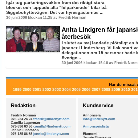
Igår tog parkeringsvakten fram det riktigt stora
blocket och lappade alla ”felparkerade” bilar på
Siggebohyttevägen. Det var hyresgästernas ...
30 juni 2006 klockan 11:25 av Fredrik Norman
Anita Lindgren får japans
återbesök
I slutet av maj landade plötsligt en 
japaner i Lindesberg. Vi fick snart ve
delegationen om 15 personer hade k
Sverige...
30 juni 2006 klockan 15:18 av Fredrik Nor
Har du missat e
1999
2000
2001
2002
2003
2004
2005
2006
2007
2008
2009
2010
201
Redaktion
Kundservice
Fredrik Norman
Annonsera
076-234 24 24
fredrik@lindenytt.com
info@lindenytt.com
Camilla Lagerman
073-536 63 56
camilla@lindenytt.com
Annonsprislista
Jennie Einarsson
076-185 86 85
jennie@lindenytt.com
Ekonomi
Jennie Einarsson