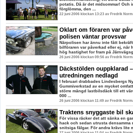
potatis. Då är det midsommar! Och in
förglömma, den ...
22 juni 2006 klockan 13:23 av Fredrik Nor
Oklart om föraren var påv
polisen väntar provsvar
Närpolisen har ännu inte fått bekräf
bilföraren var påverkad eller ej, när
hög hastighet for fram på Järnvägsga
26 juni 2006 klockan 09:56 av Fredrik Nor
Däckstölden ouppklarad –
utredningen nedlagd
I februari drabbades Lindesbergs N
Gummiverkstad av en mycket omfatt
större mängd lastbilsdäck till ett vä
000 ...
26 juni 2006 klockan 11:49 av Fredrik Norm
Traktens snyggaste bil sk
För vissa räcker det att sänka en ga
hack och sedan utrusta densamma m
snitsiga fälgar. För andra krävs lite 
27 juni 2006 klockan 11:04 av Fredrik Norm