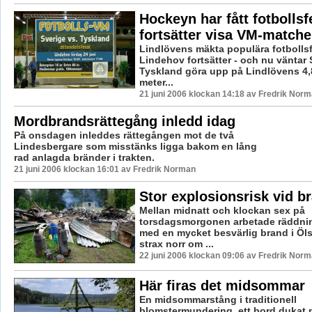
Hockeyn har fått fotbollsf
fortsätter visa VM-matche
Lindlövens mäkta populära fotbollsf
Lindehov fortsätter - och nu väntar 
Tyskland göra upp på Lindlövens 4,
meter...
21 juni 2006 klockan 14:18 av Fredrik Nor
Mordbrandsrättegång inledd idag
På onsdagen inleddes rättegången mot de två
Lindesbergare som misstänks ligga bakom en lång
rad anlagda bränder i trakten.
21 juni 2006 klockan 16:01 av Fredrik Norman
Stor explosionsrisk vid br
Mellan midnatt och klockan sex på
torsdagsmorgonen arbetade räddni
med en mycket besvärlig brand i Öl
strax norr om ...
22 juni 2006 klockan 09:06 av Fredrik Nor
Här firas det midsommar
En midsommarstång i traditionell
blomstermundering, ett bord dukat m