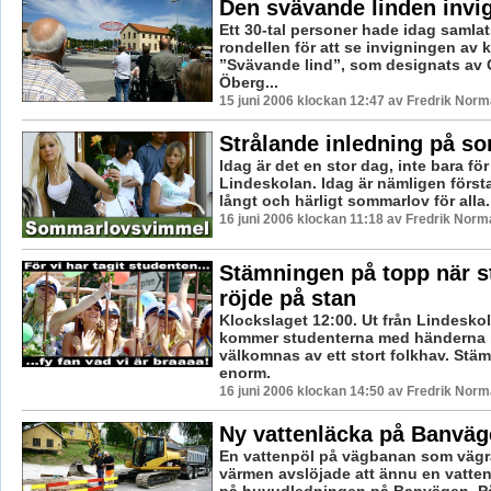
Den svävande linden invi
Ett 30-tal personer hade idag samlat
rondellen för att se invigningen av 
”Svävande lind”, som designats av 
Öberg...
15 juni 2006 klockan 12:47 av Fredrik Nor
Strålande inledning på s
Idag är det en stor dag, inte bara fö
Lindeskolan. Idag är nämligen först
långt och härligt sommarlov för alla.
16 juni 2006 klockan 11:18 av Fredrik Norm
Stämningen på topp när s
röjde på stan
Klockslaget 12:00. Ut från Lindesko
kommer studenterna med händerna i
välkomnas av ett stort folkhav. Stä
enorm.
16 juni 2006 klockan 14:50 av Fredrik Nor
Ny vattenläcka på Banväg
En vattenpöl på vägbanan som vägra
värmen avslöjade att ännu en vatten
på huvudledningen på Banvägen. På