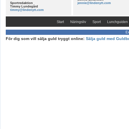
Sportredaktion
jennie@lindenytt.com
Timmy Lundegård
timmy@lindenytt.com
Start
Näringsliv
Sport
Lunchguiden
Ex
För dig som vill sälja guld tryggt online:
Sälja guld med Guldb