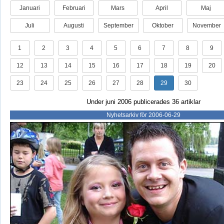
Januari
Februari
Mars
April
Maj
Juli
Augusti
September
Oktober
November
1
2
3
4
5
6
7
8
9
12
13
14
15
16
17
18
19
20
23
24
25
26
27
28
29
30
Under juni 2006 publicerades 36 artiklar
Nyhetsarkiv för 2006-06-29