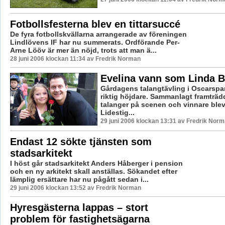
Fotbollsfesterna blev en tittarsuccé
De fyra fotbollskvällarna arrangerade av föreningen
Lindlövens IF har nu summerats. Ordförande Per-
Arne Lööv är mer än nöjd, trots att man ä...
28 juni 2006 klockan 11:34 av Fredrik Norman
Evelina vann som Linda B
Gårdagens talangtävling i Oscarspa
riktig höjdare. Sammanlagt framträ
talanger på scenen och vinnare blev
Lidestig...
29 juni 2006 klockan 13:31 av Fredrik Nor
Endast 12 sökte tjänsten som
stadsarkitekt
I höst går stadsarkitekt Anders Håberger i pension
och en ny arkitekt skall anställas. Sökandet efter
lämplig ersättare har nu pågått sedan i...
29 juni 2006 klockan 13:52 av Fredrik Norman
Hyresgästerna lappas – stort
problem för fastighetsägarna