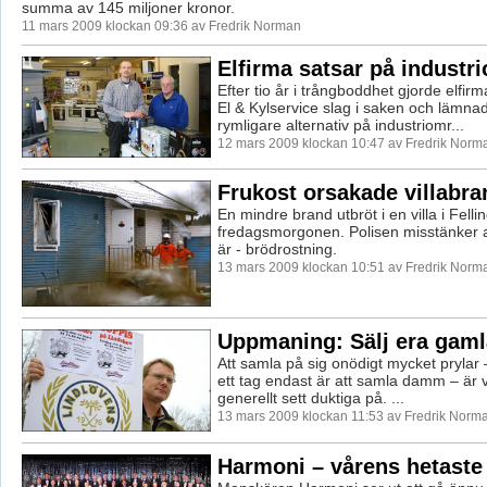
summa av 145 miljoner kronor.
11 mars 2009 klockan 09:36 av Fredrik Norman
Elfirma satsar på industr
Efter tio år i trångboddhet gjorde elfi
El & Kylservice slag i saken och lämna
rymligare alternativ på industriomr...
12 mars 2009 klockan 10:47 av Fredrik Norm
Frukost orsakade villabra
En mindre brand utbröt i en villa i Fell
fredagsmorgonen. Polisen misstänker 
är - brödrostning.
13 mars 2009 klockan 10:51 av Fredrik Norm
Uppmaning: Sälj era gaml
Att samla på sig onödigt mycket prylar –
ett tag endast är att samla damm – är 
generellt sett duktiga på. ...
13 mars 2009 klockan 11:53 av Fredrik Norm
Harmoni – vårens hetaste