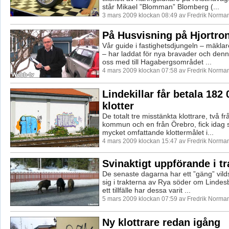
står Mikael ”Blomman” Blomberg (...
3 mars 2009 klockan 08:49 av Fredrik Norma
På Husvisning på Hjortro
Vår guide i fastighetsdjungeln – mäklar
– har laddat för nya bravader och den
oss med till Hagabergsområdet ...
4 mars 2009 klockan 07:58 av Fredrik Norma
Lindekillar får betala 182 
klotter
De totalt tre misstänkta klottrare, två 
kommun och en från Örebro, fick idag s
mycket omfattande klottermålet i...
4 mars 2009 klockan 15:47 av Fredrik Norma
Svinaktigt uppförande i tr
De senaste dagarna har ett ”gäng” vilds
sig i trakterna av Rya söder om Lindes
ett tillfälle har dessa varit ...
5 mars 2009 klockan 07:59 av Fredrik Norma
Ny klottrare redan igång