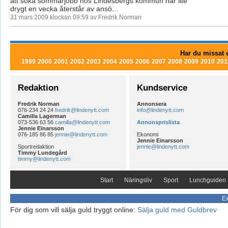
att söka sommarjobb hos Lindesbergs kommun när lite
drygt en vecka återstår av ansö...
31 mars 2009 klockan 09:59 av Fredrik Norman
Har du missat e
1999
2000
2001
2002
2003
2004
2005
2006
2007
2008
2009
2010
201
Redaktion
Kundservice
Fredrik Norman
Annonsera
076-234 24 24
fredrik@lindenytt.com
info@lindenytt.com
Camilla Lagerman
073-536 63 56
camilla@lindenytt.com
Annonsprislista
Jennie Einarsson
076-185 86 85
jennie@lindenytt.com
Ekonomi
Jennie Einarsson
Sportredaktion
jennie@lindenytt.com
Timmy Lundegård
timmy@lindenytt.com
Start
Näringsliv
Sport
Lunchguiden
Ex
För dig som vill sälja guld tryggt online:
Sälja guld med Guldbrev