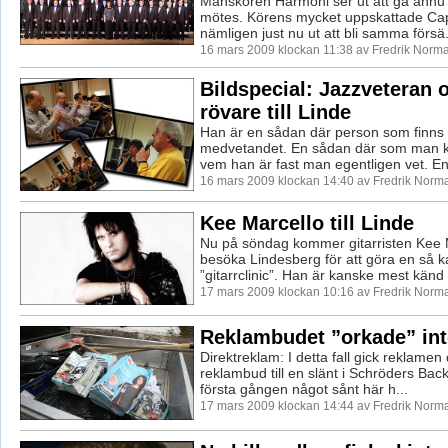
Manskören Harmoni ser ut att gå ännu en
mötes. Körens mycket uppskattade Cap
nämligen just nu ut att bli samma försä.
16 mars 2009 klockan 11:38 av Fredrik Norm
Bildspecial: Jazzveteran o
rövare till Linde
Han är en sådan där person som finns
medvetandet. En sådan där som man k
vem han är fast man egentligen vet. En 
16 mars 2009 klockan 14:40 av Fredrik Norm
Kee Marcello till Linde
Nu på söndag kommer gitarristen Kee M
besöka Lindesberg för att göra en så k
”gitarrclinic”. Han är kanske mest känd 
17 mars 2009 klockan 10:16 av Fredrik Norm
Reklambudet ”orkade” in
Direktreklam: I detta fall gick reklamen 
reklambud till en slänt i Schröders Back
första gången något sånt här h...
17 mars 2009 klockan 14:44 av Fredrik Norm