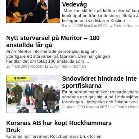
Vedevåg
-Man kan slå folk på käften eller så k
kuplettgubbe från Lindesberg. Stefan J
kollegan och visdiktaren Kristina ...
9 mars 2009 klockan 08:04 av Fredrik Norma
Nytt storvarsel på Meritor – 180
anställda får gå
Arvin Meritor informerade personalen idag om
ytterligare ett storvarsel på fabriken. Den här gången
handlar det om totalt 180 anställda som ...
10 mars 2009 klockan 11:22 av Fredrik Norman
Snöovädret hindrade inte
sportfiskarna
Ett hundratal människor trotsade vädre
söndags och gav sig ut på Lindessjöns 
föreningen Lindepirka och fiskebutiken 
11 mars 2009 klockan 08:57 av Fredrik Norm
Korsnäs AB har köpt Rockhammars
Bruk
Korsnäs har förvärvat Rockhammars Bruk för en