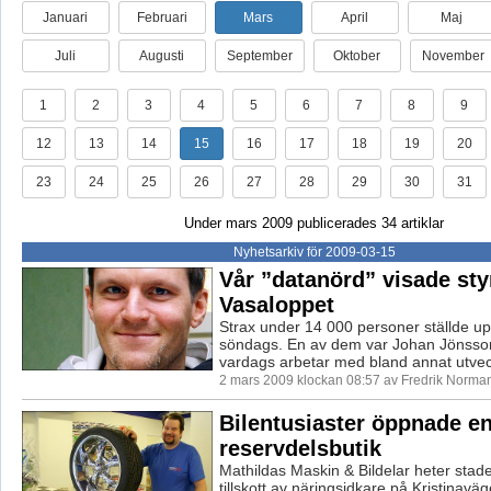
Januari
Februari
Mars
April
Maj
Juli
Augusti
September
Oktober
November
1
2
3
4
5
6
7
8
9
12
13
14
15
16
17
18
19
20
23
24
25
26
27
28
29
30
31
Under mars 2009 publicerades 34 artiklar
Nyhetsarkiv för 2009-03-15
Vår ”datanörd” visade sty
Vasaloppet
Strax under 14 000 personer ställde up
söndags. En av dem var Johan Jönsson 
vardags arbetar med bland annat utveck
2 mars 2009 klockan 08:57 av Fredrik Norma
Bilentusiaster öppnade e
reservdelsbutik
Mathildas Maskin & Bildelar heter stad
tillskott av näringsidkare på Kristinav