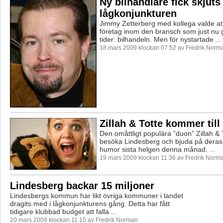
Ny bilhandlare fick skjuts
lågkonjunkturen
Jimmy Zetterberg med kollega valde att
företag inom den bransch som just nu
tider: bilhandeln. Men för nystartade ...
18 mars 2009 klockan 07:52 av Fredrik Norm
Zillah & Totte kommer till
Den omåttligt populära ”duon” Zillah &
besöka Lindesberg och bjuda på deras
humor sista helgen denna månad. ...
19 mars 2009 klockan 11:36 av Fredrik Norm
Lindesberg backar 15 miljoner
Lindesbergs kommun har likt övriga kommuner i landet
dragits med i lågkonjunkturens gång. Detta har fått
tidigare klubbad budget att falla ...
20 mars 2009 klockan 11:15 av Fredrik Norman