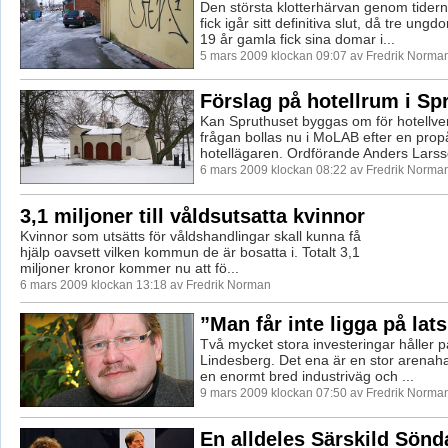
Den största klotterhärvan genom tiderna
fick igår sitt definitiva slut, då tre ung
19 år gamla fick sina domar i...
5 mars 2009 klockan 09:07 av Fredrik Norma
Förslag på hotellrum i Sp
Kan Spruthuset byggas om för hotellv
frågan bollas nu i MoLAB efter en prop
hotellägaren. Ordförande Anders Larsso
6 mars 2009 klockan 08:22 av Fredrik Norma
3,1 miljoner till våldsutsatta kvinnor
Kvinnor som utsätts för våldshandlingar skall kunna få
hjälp oavsett vilken kommun de är bosatta i. Totalt 3,1
miljoner kronor kommer nu att fö...
6 mars 2009 klockan 13:18 av Fredrik Norman
”Man får inte ligga på lat
Två mycket stora investeringar håller på
Lindesberg. Det ena är en stor arenaha
en enormt bred industriväg och ...
9 mars 2009 klockan 07:50 av Fredrik Norma
En alldeles Särskild Sönd