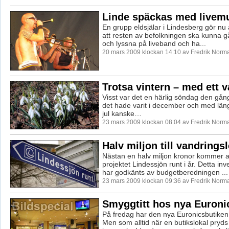
Linde späckas med livem
En grupp eldsjälar i Lindesberg gör nu a
att resten av befolkningen ska kunna g
och lyssna på liveband och ha...
20 mars 2009 klockan 14:10 av Fredrik Norm
Trotsa vintern – med ett 
Visst var det en härlig söndag den gå
det hade varit i december och med längt
jul kanske…
23 mars 2009 klockan 08:04 av Fredrik Norm
Halv miljon till vandrings
Nästan en halv miljon kronor kommer a
projektet Lindessjön runt i år. Detta inv
har godkänts av budgetberedningen ...
23 mars 2009 klockan 09:36 av Fredrik Norm
Smyggtitt hos nya Euroni
På fredag har den nya Euronicsbutiken 
Men som alltid när en butikslokal pryds