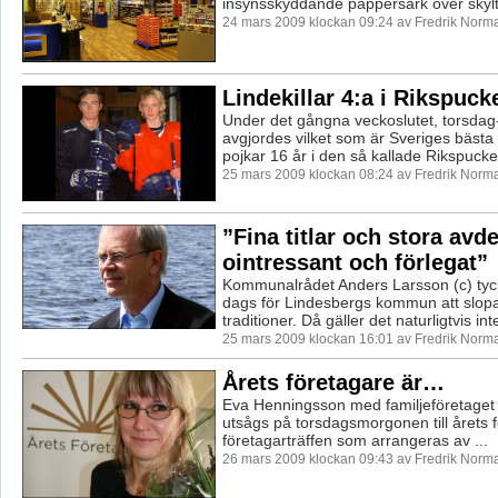
insynsskyddande pappersark över skyltf
24 mars 2009 klockan 09:24 av Fredrik Norm
Lindekillar 4:a i Rikspuck
Under det gångna veckoslutet, torsdag
avgjordes vilket som är Sveriges bästa 
pojkar 16 år i den så kallade Rikspucken
25 mars 2009 klockan 08:24 av Fredrik Norm
”Fina titlar och stora avd
ointressant och förlegat”
Kommunalrådet Anders Larsson (c) tyck
dags för Lindesbergs kommun att slopa
traditioner. Då gäller det naturligtvis int
25 mars 2009 klockan 16:01 av Fredrik Norm
Årets företagare är…
Eva Henningsson med familjeföretaget
utsågs på torsdagsmorgonen till årets 
företagarträffen som arrangeras av ...
26 mars 2009 klockan 09:43 av Fredrik Norm