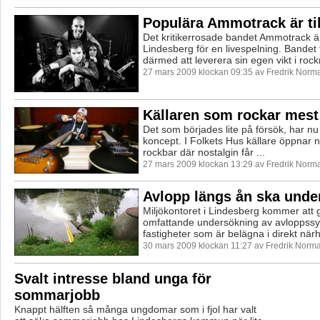
Populära Ammotrack är ti
Det kritikerrosade bandet Ammotrack är 
Lindesberg för en livespelning. Bandet f
därmed att leverera sin egen vikt i rock
27 mars 2009 klockan 09:35 av Fredrik Norm
Källaren som rockar mest
Det som börjades lite på försök, har nu bl
koncept. I Folkets Hus källare öppnar n
rockbar där nostalgin får ...
27 mars 2009 klockan 13:29 av Fredrik Norm
Avlopp längs ån ska unde
Miljökontoret i Lindesberg kommer att 
omfattande undersökning av avloppss
fastigheter som är belägna i direkt närhet 
30 mars 2009 klockan 11:27 av Fredrik Norm
Svalt intresse bland unga för
sommarjobb
Knappt hälften så många ungdomar som i fjol har valt