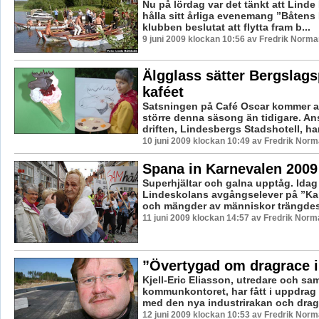
Nu på lördag var det tänkt att Linde
hålla sitt årliga evenemang ”Båtens
klubben beslutat att flytta fram b...
9 juni 2009 klockan 10:56 av Fredrik Norma
Älgglass sätter Bergslags
kaféet
Satsningen på Café Oscar kommer at
större denna säsong än tidigare. An
driften, Lindesbergs Stadshotell, har 
10 juni 2009 klockan 10:49 av Fredrik Nor
Spana in Karnevalen 2009
Superhjältar och galna upptåg. Idag
Lindeskolans avgångselever på ”Ka
och mängder av människor trängdes 
11 juni 2009 klockan 14:57 av Fredrik Norm
”Övertygad om dragrace i
Kjell-Eric Eliasson, utredare och s
kommunkontoret, har fått i uppdrag 
med den nya industrirakan och dragr
12 juni 2009 klockan 10:53 av Fredrik Nor