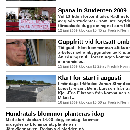
Spana in Studenten 2009
Vid 13-tiden förvandlades Rådhustorg
av glada studenter - som inte brydde
förbaskade dugg om regnet som föll
12 juni 2009 klockan 15:45 av Fredrik Nor
Guppfritt vid fortsatt om
Tidigast i höst kommer man att kun
arbetet med ombyggnaden av Kristi
Anledningen till förseningen kommer
ekonomiska...
15 juni 2009 klockan 11:29 av Fredrik Norm
Klart för start i augusti
I måndags träffades Johan Strandbe
länsstyrelsen, Bernt Larsson från tra
Kjell-Eric Eliasson från kommunen
Mikael ...
16 juni 2009 klockan 10:50 av Fredrik Nor
Hundratals blommor planteras idag
Med start klockan 14:00 idag, onsdag, kommer
mängder av blommor att planteras i
Järnvägsparken. Redan vid niotiden på