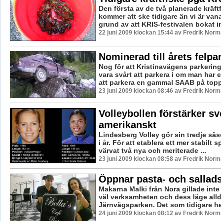
Den första av de två planerade kräft
kommer att ske tidigare än vi är vana
grund av att KRIS-festivalen bokat in
22 juni 2009 klockan 15:44 av Fredrik Nor
Nominerad till årets felpa
Nog för att Kristinavägens parkerin
vara svårt att parkera i om man har e
att parkera en gammal SAAB på toppe
23 juni 2009 klockan 08:46 av Fredrik Nor
Volleybollen förstärker s
amerikanskt
Lindesberg Volley gör sin tredje säs
i år. För att etablera ett mer stabilt
värvat två nya och meriterade ...
23 juni 2009 klockan 08:58 av Fredrik Nor
Öppnar pasta- och sallad
Makarna Malki från Nora gillade int
väl verksamheten och dess läge allde
Järnvägsparken. Det som tidigare het
24 juni 2009 klockan 08:12 av Fredrik Nor