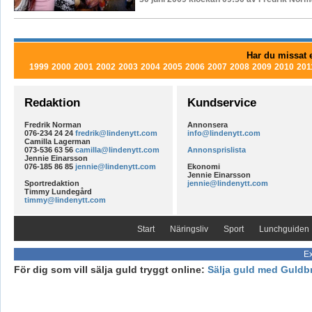
Har du missat e
1999
2000
2001
2002
2003
2004
2005
2006
2007
2008
2009
2010
201
Redaktion
Kundservice
Fredrik Norman
Annonsera
076-234 24 24
fredrik@lindenytt.com
info@lindenytt.com
Camilla Lagerman
073-536 63 56
camilla@lindenytt.com
Annonsprislista
Jennie Einarsson
076-185 86 85
jennie@lindenytt.com
Ekonomi
Jennie Einarsson
Sportredaktion
jennie@lindenytt.com
Timmy Lundegård
timmy@lindenytt.com
Start
Näringsliv
Sport
Lunchguiden
Ex
För dig som vill sälja guld tryggt online:
Sälja guld med Guldb