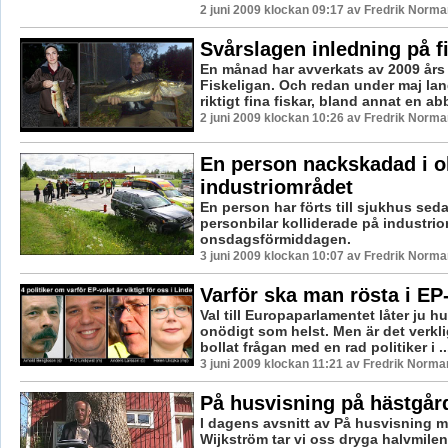
2 juni 2009 klockan 09:17 av Fredrik Norma
Svårslagen inledning på f
En månad har avverkats av 2009 års
Fiskeligan. Och redan under maj lan
riktigt fina fiskar, bland annat en ab
2 juni 2009 klockan 10:26 av Fredrik Norma
En person nackskadad i o
industriområdet
En person har förts till sjukhus sed
personbilar kolliderade på industri
onsdagsförmiddagen.
3 juni 2009 klockan 10:07 av Fredrik Norma
Varför ska man rösta i EP
Val till Europaparlamentet låter ju h
onödigt som helst. Men är det verkli
bollat frågan med en rad politiker i ..
3 juni 2009 klockan 11:21 av Fredrik Norma
På husvisning på hästgår
I dagens avsnitt av På husvisning m
Wijkström tar vi oss dryga halvmile