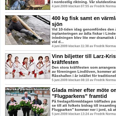
i nordostlig riktning. Vår slutdestinat
4 juni 2009 klockan 07:55 av Fredrik Norma
400 kg fisk samt en värml
sjön
Vid 10-tiden idag genomfördes den å
inplanteringen av ädla fiskar i Lind
inledningen blev lite mer dramatisk 
vid d...
4 juni 2009 klockan 11:38 av Fredrik Norma
Vinn biljetter till Larz-Kri
kräftfesten
Den stora kräftfesten som arranger
av föreningen Lindlöven, kommer at
Råsshallen i år istället för traditionell
5 juni 2009 klockan 08:10 av Fredrik Norma
Glada miner efter möte o
”Flugparkens” framtid
På fredagsförmiddagen träffades pa
se till att folkets bidrag till insaml
Flugparken” kommer ner i jord, så att
5 juni 2009 klockan 13:24 av Fredrik Norma