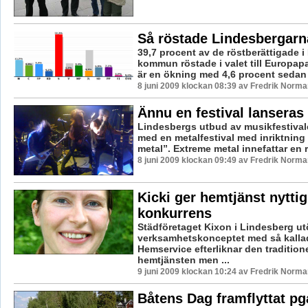
Så röstade Lindesbergarn
39,7 procent av de röstberättigade 
kommun röstade i valet till Europap
är en ökning med 4,6 procent sedan v
8 juni 2009 klockan 08:39 av Fredrik Norma
Ännu en festival lanseras 
Lindesbergs utbud av musikfestival
med en metalfestival med inriktning
metal”. Extreme metal innefattar en ra
8 juni 2009 klockan 09:49 av Fredrik Norma
Kicki ger hemtjänst nyttig
konkurrens
Städföretaget Kixon i Lindesberg ut
verksamhetskonceptet med så kalla
Hemservice efterliknar den traditione
hemtjänsten men ...
9 juni 2009 klockan 10:24 av Fredrik Norma
Båtens Dag framflyttat pg