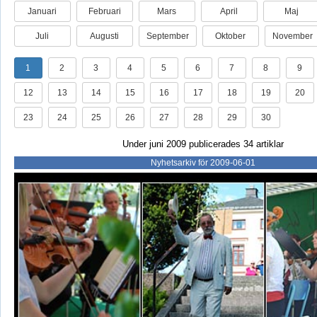
Januari
Februari
Mars
April
Maj
Juli
Augusti
September
Oktober
November
1
2
3
4
5
6
7
8
9
12
13
14
15
16
17
18
19
20
23
24
25
26
27
28
29
30
Under juni 2009 publicerades 34 artiklar
Nyhetsarkiv för 2009-06-01