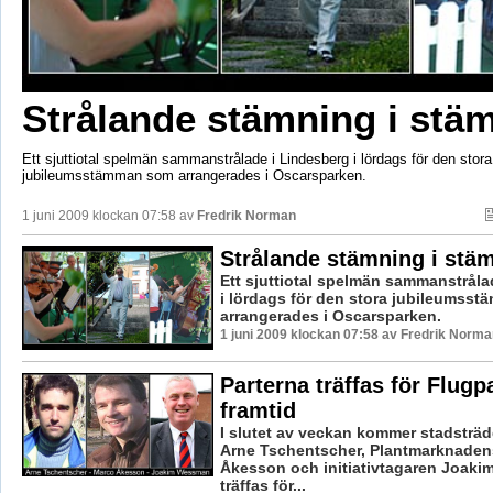
Strålande stämning i st
Ett sjuttiotal spelmän sammanstrålade i Lindesberg i lördags för den stora
jubileumsstämman som arrangerades i Oscarsparken.
1 juni 2009 klockan 07:58 av
Fredrik Norman
Strålande stämning i st
Ett sjuttiotal spelmän sammanstråla
i lördags för den stora jubileumss
arrangerades i Oscarsparken.
1 juni 2009 klockan 07:58 av Fredrik Norma
Parterna träffas för Flug
framtid
I slutet av veckan kommer stadsträ
Arne Tschentscher, Plantmarknade
Åkesson och initiativtagaren Joak
träffas för...