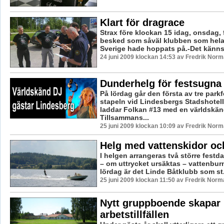
Klart för dragrace
Strax före klockan 15 idag, onsdag,
besked som såväl klubben som hela
Sverige hade hoppats på.-Det känns j
24 juni 2009 klockan 14:53 av Fredrik Nor
Dunderhelg för festsugna
På lördag går den första av tre parkf
stapeln vid Lindesbergs Stadshotell
laddar Folkan #13 med en världskän
Tillsammans...
25 juni 2009 klockan 10:09 av Fredrik Nor
Helg med vattenskidor och
I helgen arrangeras två större festd
– om uttrycket ursäktas – vattenbur
lördag är det Linde Båtklubb som st.
25 juni 2009 klockan 11:50 av Fredrik Norm
Nytt gruppboende skapar
arbetstillfällen