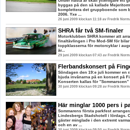
Under nästa år skall ytterligare ett
byggas på den så kallade Mejeritom
komplettera det gruppboende som 
2006. Yxe ...
26 juni 2009 klockan 11:18 av Fredrik Norm
SHRA får två SM-finaler
Motorklubben SHRA kommer att arr
finaltävlingen i Pro Mod-SM för bilar
toppklasserna för motorcyklar i augu
är...
29 juni 2009 klockan 07:43 av Fredrik Nor
Flerbandskonsert på Fin
Söndagen den 19:e juli kommer en r
bjuda invånarna på en konsert på F
Konserten kallas för ”Sommarscen” o
30 juni 2009 klockan 09:28 av Fredrik Nor
Här minglar 1000 pers i p
Sommarens första parkfest arranger
Lindesbergs Stadshotell i lördags. 
gäster minglade i den extremt varm
och en av ...
30 juni 2009 klockan 09:50 av Fredrik Nor