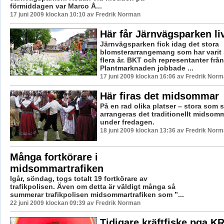
förmiddagen var Marco Å...
17 juni 2009 klockan 10:10 av Fredrik Norman
Här får Järnvägsparken li
Järnvägsparken fick idag det stora
blomsterarrangemang som har varit
flera år. BKT och representanter från
Plantmarknaden jobbade ...
17 juni 2009 klockan 16:06 av Fredrik Nor
Här firas det midsommar
På en rad olika platser – stora som 
arrangeras det traditionellt midsom
under fredagen.
18 juni 2009 klockan 13:36 av Fredrik Nor
Många fortkörare i
midsommartrafiken
Igår, söndag, togs totalt 19 fortkörare av
trafikpolisen. Även om detta är väldigt många så
summerar trafikpolisen midsommartrafiken som ”...
22 juni 2009 klockan 09:39 av Fredrik Norman
Tidigare kräftfiske pga K