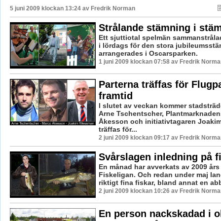
5 juni 2009 klockan 13:24 av
Fredrik Norman
Strålande stämning i st
Ett sjuttiotal spelmän sammanstråla
i lördags för den stora jubileumss
arrangerades i Oscarsparken.
1 juni 2009 klockan 07:58 av Fredrik Norma
Parterna träffas för Flug
framtid
I slutet av veckan kommer stadsträ
Arne Tschentscher, Plantmarknade
Åkesson och initiativtagaren Joak
träffas för...
2 juni 2009 klockan 09:17 av Fredrik Norma
Svårslagen inledning på f
En månad har avverkats av 2009 års
Fiskeligan. Och redan under maj lan
riktigt fina fiskar, bland annat en ab
2 juni 2009 klockan 10:26 av Fredrik Norma
En person nackskadad i o