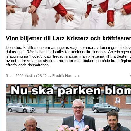
Vinn biljetter till Larz-Kristerz och kräftfeste
Den stora kräftfesten som arrangeras varje sommar av föreningen Lindlö
dukas upp i Råsshallen i år istället för traditionella Lindehov. Anledningen ä
isläggning på ”hovet”. Idag, fredag, släpper man biljetterna till kräftfeste
av det lottar vi ut sex stycken fribiljetter som täcker upp både kräftsörpla
efterföljande dansaftonen.
5 juni 2009 klockan 08:10 av
Fredrik Norman