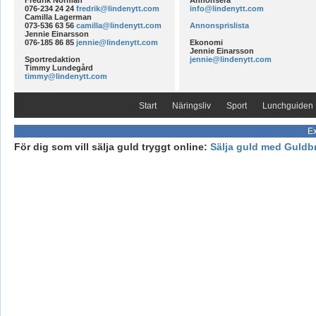
Fredrik Norman
Annonsera
076-234 24 24
fredrik@lindenytt.com
info@lindenytt.com
Camilla Lagerman
073-536 63 56
camilla@lindenytt.com
Annonsprislista
Jennie Einarsson
076-185 86 85
jennie@lindenytt.com
Ekonomi
Jennie Einarsson
Sportredaktion
jennie@lindenytt.com
Timmy Lundegård
timmy@lindenytt.com
Start
Näringsliv
Sport
Lunchguiden
Ex
För dig som vill sälja guld tryggt online:
Sälja guld med Guldb