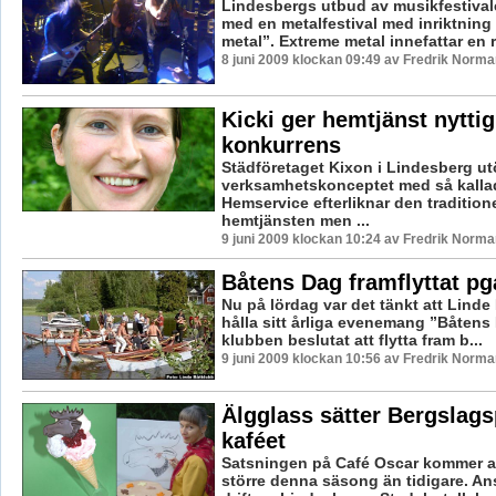
Lindesbergs utbud av musikfestival
med en metalfestival med inriktning
metal”. Extreme metal innefattar en ra
8 juni 2009 klockan 09:49 av Fredrik Norma
Kicki ger hemtjänst nyttig
konkurrens
Städföretaget Kixon i Lindesberg ut
verksamhetskonceptet med så kalla
Hemservice efterliknar den traditione
hemtjänsten men ...
9 juni 2009 klockan 10:24 av Fredrik Norma
Båtens Dag framflyttat pg
Nu på lördag var det tänkt att Linde
hålla sitt årliga evenemang ”Båtens
klubben beslutat att flytta fram b...
9 juni 2009 klockan 10:56 av Fredrik Norma
Älgglass sätter Bergslags
kaféet
Satsningen på Café Oscar kommer at
större denna säsong än tidigare. An