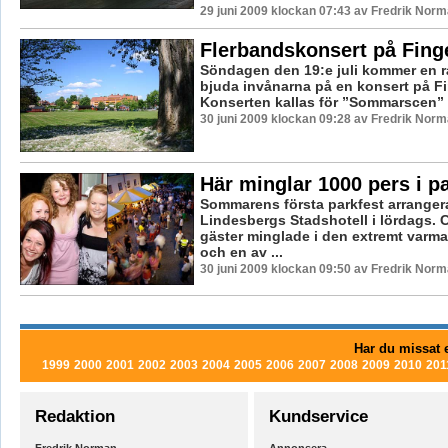
29 juni 2009 klockan 07:43 av Fredrik Nor
Flerbandskonsert på Fin
Söndagen den 19:e juli kommer en r
bjuda invånarna på en konsert på F
Konserten kallas för ”Sommarscen” o
30 juni 2009 klockan 09:28 av Fredrik Nor
Här minglar 1000 pers i p
Sommarens första parkfest arranger
Lindesbergs Stadshotell i lördags. 
gäster minglade i den extremt varm
och en av ...
30 juni 2009 klockan 09:50 av Fredrik Nor
Har du missat e
1999
2000
2001
2002
2003
2004
2005
2006
2007
2008
2009
2010
201
Redaktion
Kundservice