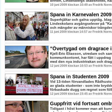
driften, Lindesbergs Stadshotell, har 
10 juni 2009 klockan 10:49 av Fredrik Nor
Spana in Karnevalen 2009
Superhjältar och galna upptåg. Idag
Lindeskolans avgångselever på ”Ka
och mängder av människor trängdes 
11 juni 2009 klockan 14:57 av Fredrik Norm
”Övertygad om dragrace i
Kjell-Eric Eliasson, utredare och s
kommunkontoret, har fått i uppdrag 
med den nya industrirakan och dragr
12 juni 2009 klockan 10:53 av Fredrik Nor
Spana in Studenten 2009
Vid 13-tiden förvandlades Rådhustorg
av glada studenter - som inte brydde
förbaskade dugg om regnet som föll
12 juni 2009 klockan 15:45 av Fredrik Nor
Guppfritt vid fortsatt om
Tidigast i höst kommer man att kun