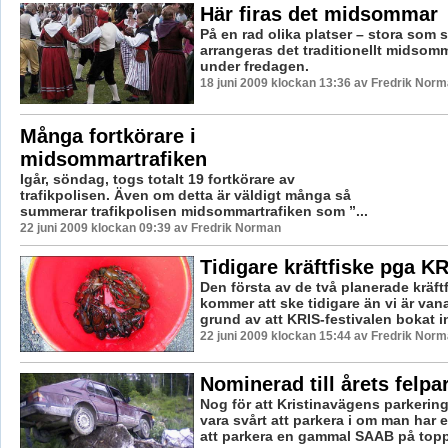
Här firas det midsommar
På en rad olika platser – stora som 
arrangeras det traditionellt midsom
under fredagen.
18 juni 2009 klockan 13:36 av Fredrik Nor
Många fortkörare i
midsommartrafiken
Igår, söndag, togs totalt 19 fortkörare av
trafikpolisen. Även om detta är väldigt många så
summerar trafikpolisen midsommartrafiken som ”...
22 juni 2009 klockan 09:39 av Fredrik Norman
Tidigare kräftfiske pga K
Den första av de två planerade kräft
kommer att ske tidigare än vi är vana
grund av att KRIS-festivalen bokat in
22 juni 2009 klockan 15:44 av Fredrik Nor
Nominerad till årets felpa
Nog för att Kristinavägens parkerin
vara svårt att parkera i om man har e
att parkera en gammal SAAB på toppe