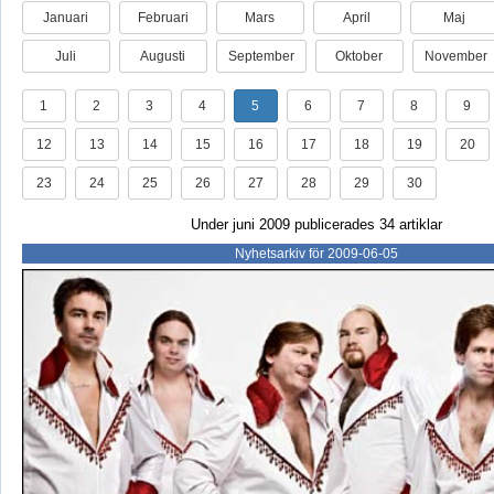
Januari
Februari
Mars
April
Maj
Juli
Augusti
September
Oktober
November
1
2
3
4
5
6
7
8
9
12
13
14
15
16
17
18
19
20
23
24
25
26
27
28
29
30
Under juni 2009 publicerades 34 artiklar
Nyhetsarkiv för 2009-06-05