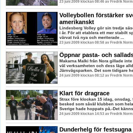
23 juni 2009 klockan 08:46 av Fredrik Nor
Volleybollen förstärker s
amerikanskt
Lindesberg Volley gör sin tredje säs
i år. För att etablera ett mer stabilt
värvat två nya och meriterade ...
23 juni 2009 klockan 08:58 av Fredrik Nor
Öppnar pasta- och sallad
Makarna Malki från Nora gillade int
väl verksamheten och dess läge allde
Järnvägsparken. Det som tidigare het
24 juni 2009 klockan 08:12 av Fredrik Nor
Klart för dragrace
Strax före klockan 15 idag, onsdag,
besked som såväl klubben som hela
Sverige hade hoppats på.-Det känns j
24 juni 2009 klockan 14:53 av Fredrik Nor
Dunderhelg för festsugna