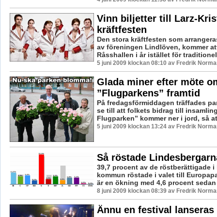
Vinn biljetter till Larz-Kri
kräftfesten
Den stora kräftfesten som arranger
av föreningen Lindlöven, kommer at
Råsshallen i år istället för traditionell
5 juni 2009 klockan 08:10 av Fredrik Norma
Glada miner efter möte o
”Flugparkens” framtid
På fredagsförmiddagen träffades pa
se till att folkets bidrag till insaml
Flugparken” kommer ner i jord, så att
5 juni 2009 klockan 13:24 av Fredrik Norma
Så röstade Lindesbergarn
39,7 procent av de röstberättigade 
kommun röstade i valet till Europap
är en ökning med 4,6 procent sedan v
8 juni 2009 klockan 08:39 av Fredrik Norma
Ännu en festival lanseras 