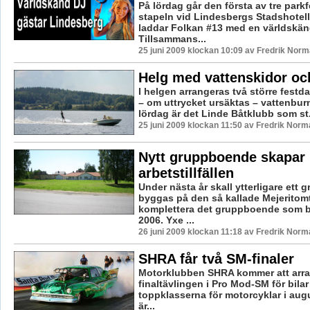
På lördag går den första av tre parkf
stapeln vid Lindesbergs Stadshotell
laddar Folkan #13 med en världskän
Tillsammans...
25 juni 2009 klockan 10:09 av Fredrik Nor
Helg med vattenskidor och
I helgen arrangeras två större festd
– om uttrycket ursäktas – vattenbur
lördag är det Linde Båtklubb som st.
25 juni 2009 klockan 11:50 av Fredrik Norm
Nytt gruppboende skapar
arbetstillfällen
Under nästa år skall ytterligare ett
byggas på den så kallade Mejeritom
komplettera det gruppboende som 
2006. Yxe ...
26 juni 2009 klockan 11:18 av Fredrik Norm
SHRA får två SM-finaler
Motorklubben SHRA kommer att arr
finaltävlingen i Pro Mod-SM för bilar
toppklasserna för motorcyklar i augu
är...