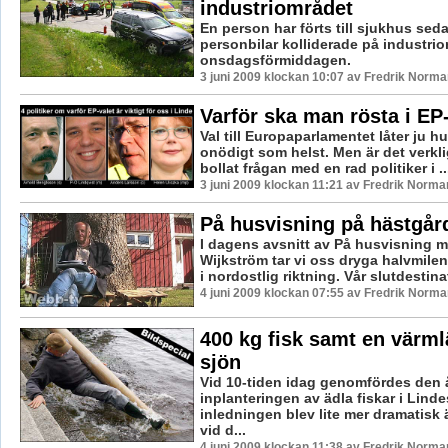
industriområdet
En person har förts till sjukhus sed
personbilar kolliderade på industri
onsdagsförmiddagen.
3 juni 2009 klockan 10:07 av Fredrik Norma
Varför ska man rösta i EP
Val till Europaparlamentet låter ju h
onödigt som helst. Men är det verkli
bollat frågan med en rad politiker i ..
3 juni 2009 klockan 11:21 av Fredrik Norma
På husvisning på hästgår
I dagens avsnitt av På husvisning m
Wijkström tar vi oss dryga halvmile
i nordostlig riktning. Vår slutdestinat
4 juni 2009 klockan 07:55 av Fredrik Norma
400 kg fisk samt en värml
sjön
Vid 10-tiden idag genomfördes den å
inplanteringen av ädla fiskar i Lind
inledningen blev lite mer dramatisk 
vid d...
4 juni 2009 klockan 11:38 av Fredrik Norma