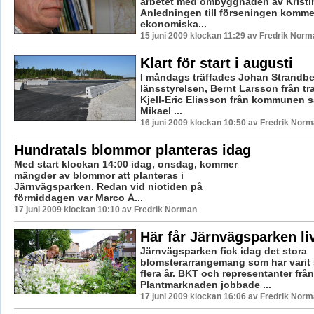
arbetet med ombyggnaden av Kristi
Anledningen till förseningen kommer
ekonomiska...
15 juni 2009 klockan 11:29 av Fredrik Norm
Klart för start i augusti
I måndags träffades Johan Strandbe
länsstyrelsen, Bernt Larsson från tra
Kjell-Eric Eliasson från kommunen
Mikael ...
16 juni 2009 klockan 10:50 av Fredrik Nor
Hundratals blommor planteras idag
Med start klockan 14:00 idag, onsdag, kommer
mängder av blommor att planteras i
Järnvägsparken. Redan vid niotiden på
förmiddagen var Marco Å...
17 juni 2009 klockan 10:10 av Fredrik Norman
Här får Järnvägsparken li
Järnvägsparken fick idag det stora
blomsterarrangemang som har varit
flera år. BKT och representanter från
Plantmarknaden jobbade ...
17 juni 2009 klockan 16:06 av Fredrik Nor