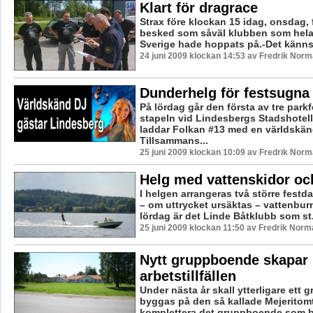
Klart för dragrace
Strax före klockan 15 idag, onsdag,
besked som såväl klubben som hela
Sverige hade hoppats på.-Det känns j
24 juni 2009 klockan 14:53 av Fredrik Nor
Dunderhelg för festsugna
På lördag går den första av tre parkf
stapeln vid Lindesbergs Stadshotell
laddar Folkan #13 med en världskän
Tillsammans...
25 juni 2009 klockan 10:09 av Fredrik Nor
Helg med vattenskidor och
I helgen arrangeras två större festd
– om uttrycket ursäktas – vattenbur
lördag är det Linde Båtklubb som st.
25 juni 2009 klockan 11:50 av Fredrik Norm
Nytt gruppboende skapar
arbetstillfällen
Under nästa år skall ytterligare ett
byggas på den så kallade Mejeritom
komplettera det gruppboende som 