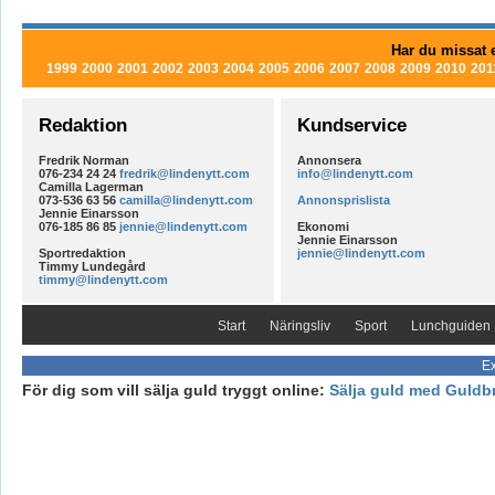
Har du missat e
1999
2000
2001
2002
2003
2004
2005
2006
2007
2008
2009
2010
201
Redaktion
Kundservice
Fredrik Norman
Annonsera
076-234 24 24
fredrik@lindenytt.com
info@lindenytt.com
Camilla Lagerman
073-536 63 56
camilla@lindenytt.com
Annonsprislista
Jennie Einarsson
076-185 86 85
jennie@lindenytt.com
Ekonomi
Jennie Einarsson
Sportredaktion
jennie@lindenytt.com
Timmy Lundegård
timmy@lindenytt.com
Start
Näringsliv
Sport
Lunchguiden
Ex
För dig som vill sälja guld tryggt online:
Sälja guld med Guldb