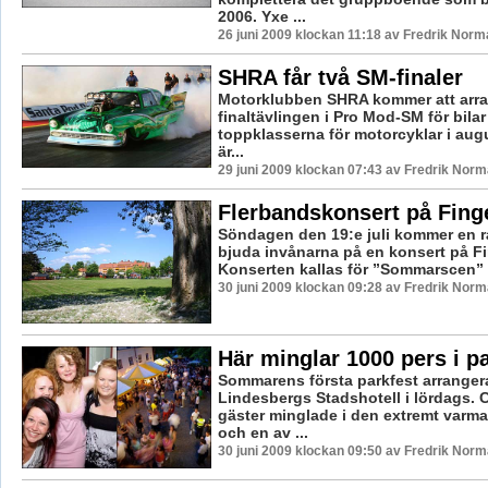
2006. Yxe ...
26 juni 2009 klockan 11:18 av Fredrik Norm
SHRA får två SM-finaler
Motorklubben SHRA kommer att arr
finaltävlingen i Pro Mod-SM för bilar
toppklasserna för motorcyklar i augu
är...
29 juni 2009 klockan 07:43 av Fredrik Nor
Flerbandskonsert på Fin
Söndagen den 19:e juli kommer en r
bjuda invånarna på en konsert på F
Konserten kallas för ”Sommarscen” o
30 juni 2009 klockan 09:28 av Fredrik Nor
Här minglar 1000 pers i p
Sommarens första parkfest arranger
Lindesbergs Stadshotell i lördags. 
gäster minglade i den extremt varm
och en av ...
30 juni 2009 klockan 09:50 av Fredrik Nor