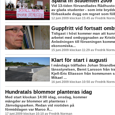
Spana in Studenten 2009
Vid 13-tiden förvandlades Rådhustorg
av glada studenter - som inte brydde
förbaskade dugg om regnet som föll
12 juni 2009 klockan 15:45 av Fredrik Nor
Guppfritt vid fortsatt om
Tidigast i höst kommer man att kun
arbetet med ombyggnaden av Kristi
Anledningen till förseningen kommer
ekonomiska...
15 juni 2009 klockan 11:29 av Fredrik Norm
Klart för start i augusti
I måndags träffades Johan Strandbe
länsstyrelsen, Bernt Larsson från tra
Kjell-Eric Eliasson från kommunen
Mikael ...
16 juni 2009 klockan 10:50 av Fredrik Nor
Hundratals blommor planteras idag
Med start klockan 14:00 idag, onsdag, kommer
mängder av blommor att planteras i
Järnvägsparken. Redan vid niotiden på
förmiddagen var Marco Å...
17 juni 2009 klockan 10:10 av Fredrik Norman