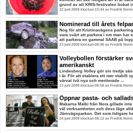
grund av att KRIS-festivalen bokat in
22 juni 2009 klockan 15:44 av Fredrik Nor
Nominerad till årets felpa
Nog för att Kristinavägens parkerin
vara svårt att parkera i om man har e
att parkera en gammal SAAB på toppe
23 juni 2009 klockan 08:46 av Fredrik Nor
Volleybollen förstärker s
amerikanskt
Lindesberg Volley gör sin tredje säs
i år. För att etablera ett mer stabilt
värvat två nya och meriterade ...
23 juni 2009 klockan 08:58 av Fredrik Nor
Öppnar pasta- och sallad
Makarna Malki från Nora gillade int
väl verksamheten och dess läge allde
Järnvägsparken. Det som tidigare het
24 juni 2009 klockan 08:12 av Fredrik Nor