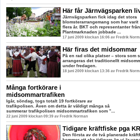
Här får Järnvägsparken li
Järnvägsparken fick idag det stora
blomsterarrangemang som har varit
flera år. BKT och representanter från
Plantmarknaden jobbade ...
17 juni 2009 klockan 16:06 av Fredrik Nor
Här firas det midsommar
På en rad olika platser – stora som 
arrangeras det traditionellt midsom
under fredagen.
18 juni 2009 klockan 13:36 av Fredrik Nor
Många fortkörare i
midsommartrafiken
Igår, söndag, togs totalt 19 fortkörare av
trafikpolisen. Även om detta är väldigt många så
summerar trafikpolisen midsommartrafiken som ”...
22 juni 2009 klockan 09:39 av Fredrik Norman
Tidigare kräftfiske pga K
Den första av de två planerade kräft
kommer att ske tidigare än vi är vana