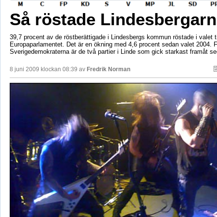
Så röstade Lindesbergarn
39,7 procent av de röstberättigade i Lindesbergs kommun röstade i valet ti
Europaparlamentet. Det är en ökning med 4,6 procent sedan valet 2004. F
Sverigedemokraterna är de två partier i Linde som gick starkast framåt sed
8 juni 2009 klockan 08:39 av
Fredrik Norman