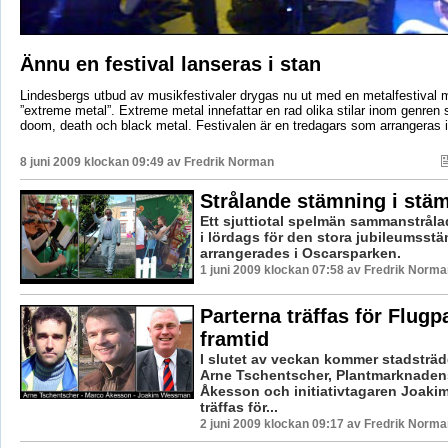
Ännu en festival lanseras i stan
Lindesbergs utbud av musikfestivaler drygas nu ut med en metalfestival m
”extreme metal”. Extreme metal innefattar en rad olika stilar inom genren
doom, death och black metal. Festivalen är en tredagars som arrangeras 
8 juni 2009 klockan 09:49 av
Fredrik Norman
Strålande stämning i st
Ett sjuttiotal spelmän sammanstråla
i lördags för den stora jubileumss
arrangerades i Oscarsparken.
1 juni 2009 klockan 07:58 av Fredrik Norma
Parterna träffas för Flug
framtid
I slutet av veckan kommer stadsträ
Arne Tschentscher, Plantmarknade
Åkesson och initiativtagaren Joak
träffas för...
2 juni 2009 klockan 09:17 av Fredrik Norma