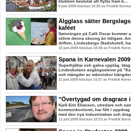
klubben beslutat att flytta fram b...
9 juni 2009 klockan 10:56 av Fredrik Norma
Älgglass sätter Bergslags
kaféet
Satsningen på Café Oscar kommer at
större denna säsong än tidigare. An
driften, Lindesbergs Stadshotell, har 
10 juni 2009 klockan 10:49 av Fredrik Nor
Spana in Karnevalen 2009
Superhjältar och galna upptåg. Idag
Lindeskolans avgångselever på ”Ka
och mängder av människor trängdes 
11 juni 2009 klockan 14:57 av Fredrik Norm
”Övertygad om dragrace i
Kjell-Eric Eliasson, utredare och s
kommunkontoret, har fått i uppdrag 
med den nya industrirakan och dragr
12 juni 2009 klockan 10:53 av Fredrik Nor