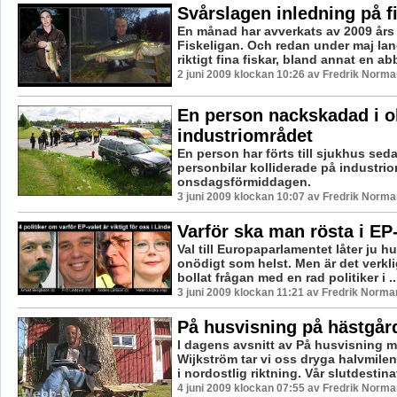
Svårslagen inledning på f
En månad har avverkats av 2009 års
Fiskeligan. Och redan under maj lan
riktigt fina fiskar, bland annat en ab
2 juni 2009 klockan 10:26 av Fredrik Norma
En person nackskadad i o
industriområdet
En person har förts till sjukhus sed
personbilar kolliderade på industri
onsdagsförmiddagen.
3 juni 2009 klockan 10:07 av Fredrik Norma
Varför ska man rösta i EP
Val till Europaparlamentet låter ju h
onödigt som helst. Men är det verkli
bollat frågan med en rad politiker i ..
3 juni 2009 klockan 11:21 av Fredrik Norma
På husvisning på hästgår
I dagens avsnitt av På husvisning m
Wijkström tar vi oss dryga halvmile
i nordostlig riktning. Vår slutdestinat
4 juni 2009 klockan 07:55 av Fredrik Norma