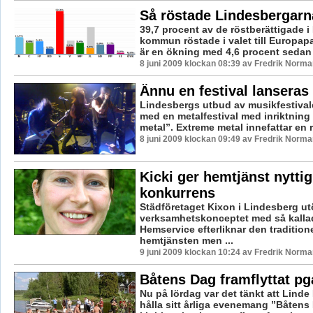
Så röstade Lindesbergarn
39,7 procent av de röstberättigade 
kommun röstade i valet till Europap
är en ökning med 4,6 procent sedan v
8 juni 2009 klockan 08:39 av Fredrik Norma
Ännu en festival lanseras 
Lindesbergs utbud av musikfestival
med en metalfestival med inriktning
metal”. Extreme metal innefattar en ra
8 juni 2009 klockan 09:49 av Fredrik Norma
Kicki ger hemtjänst nyttig
konkurrens
Städföretaget Kixon i Lindesberg ut
verksamhetskonceptet med så kalla
Hemservice efterliknar den traditione
hemtjänsten men ...
9 juni 2009 klockan 10:24 av Fredrik Norma
Båtens Dag framflyttat pg
Nu på lördag var det tänkt att Linde
hålla sitt årliga evenemang ”Båtens