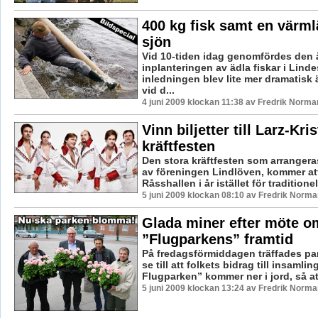
400 kg fisk samt en värml
sjön
Vid 10-tiden idag genomfördes den å
inplanteringen av ädla fiskar i Lind
inledningen blev lite mer dramatisk 
vid d...
4 juni 2009 klockan 11:38 av Fredrik Norma
Vinn biljetter till Larz-Kri
kräftfesten
Den stora kräftfesten som arranger
av föreningen Lindlöven, kommer at
Råsshallen i år istället för traditionell
5 juni 2009 klockan 08:10 av Fredrik Norma
Glada miner efter möte o
”Flugparkens” framtid
På fredagsförmiddagen träffades pa
se till att folkets bidrag till insaml
Flugparken” kommer ner i jord, så att
5 juni 2009 klockan 13:24 av Fredrik Norma