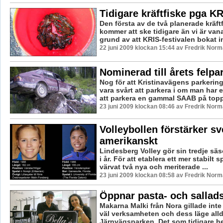
Tidigare kräftfiske pga K
Den första av de två planerade kräft
kommer att ske tidigare än vi är vana
grund av att KRIS-festivalen bokat in
22 juni 2009 klockan 15:44 av Fredrik Nor
Nominerad till årets felpa
Nog för att Kristinavägens parkerin
vara svårt att parkera i om man har e
att parkera en gammal SAAB på toppe
23 juni 2009 klockan 08:46 av Fredrik Nor
Volleybollen förstärker s
amerikanskt
Lindesberg Volley gör sin tredje säs
i år. För att etablera ett mer stabilt
värvat två nya och meriterade ...
23 juni 2009 klockan 08:58 av Fredrik Nor
Öppnar pasta- och sallad
Makarna Malki från Nora gillade int
väl verksamheten och dess läge allde
Järnvägsparken. Det som tidigare het