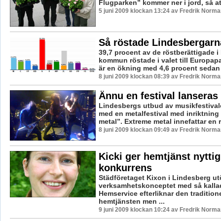
Flugparken” kommer ner i jord, så att
5 juni 2009 klockan 13:24 av Fredrik Norma
Så röstade Lindesbergarn
39,7 procent av de röstberättigade 
kommun röstade i valet till Europap
är en ökning med 4,6 procent sedan v
8 juni 2009 klockan 08:39 av Fredrik Norma
Ännu en festival lanseras 
Lindesbergs utbud av musikfestival
med en metalfestival med inriktning
metal”. Extreme metal innefattar en ra
8 juni 2009 klockan 09:49 av Fredrik Norma
Kicki ger hemtjänst nyttig
konkurrens
Städföretaget Kixon i Lindesberg ut
verksamhetskonceptet med så kalla
Hemservice efterliknar den traditione
hemtjänsten men ...
9 juni 2009 klockan 10:24 av Fredrik Norma