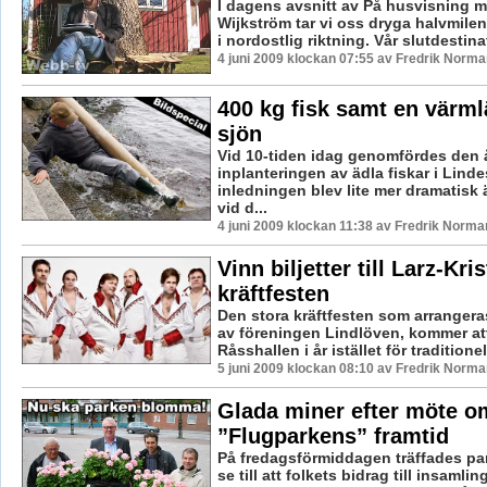
I dagens avsnitt av På husvisning m
Wijkström tar vi oss dryga halvmile
i nordostlig riktning. Vår slutdestinat
4 juni 2009 klockan 07:55 av Fredrik Norma
400 kg fisk samt en värml
sjön
Vid 10-tiden idag genomfördes den å
inplanteringen av ädla fiskar i Lind
inledningen blev lite mer dramatisk 
vid d...
4 juni 2009 klockan 11:38 av Fredrik Norma
Vinn biljetter till Larz-Kri
kräftfesten
Den stora kräftfesten som arranger
av föreningen Lindlöven, kommer at
Råsshallen i år istället för traditionell
5 juni 2009 klockan 08:10 av Fredrik Norma
Glada miner efter möte o
”Flugparkens” framtid
På fredagsförmiddagen träffades pa
se till att folkets bidrag till insaml