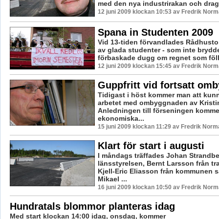
med den nya industrirakan och dragr
12 juni 2009 klockan 10:53 av Fredrik Nor
Spana in Studenten 2009
Vid 13-tiden förvandlades Rådhustorg
av glada studenter - som inte brydde
förbaskade dugg om regnet som föll
12 juni 2009 klockan 15:45 av Fredrik Nor
Guppfritt vid fortsatt om
Tidigast i höst kommer man att kun
arbetet med ombyggnaden av Kristi
Anledningen till förseningen kommer
ekonomiska...
15 juni 2009 klockan 11:29 av Fredrik Norm
Klart för start i augusti
I måndags träffades Johan Strandbe
länsstyrelsen, Bernt Larsson från tra
Kjell-Eric Eliasson från kommunen
Mikael ...
16 juni 2009 klockan 10:50 av Fredrik Nor
Hundratals blommor planteras idag
Med start klockan 14:00 idag, onsdag, kommer