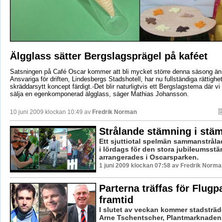
Älgglass sätter Bergslagsprägel på kaféet
Satsningen på Café Oscar kommer att bli mycket större denna säsong än 
Ansvariga för driften, Lindesbergs Stadshotell, har nu fullständiga rättighe
skräddarsytt koncept färdigt.-Det blir naturligtvis ett Bergslagstema där vi
sälja en egenkomponerad älgglass, säger Mathias Johansson.
10 juni 2009 klockan 10:49 av
Fredrik Norman
Strålande stämning i st
Ett sjuttiotal spelmän sammanstråla
i lördags för den stora jubileumss
arrangerades i Oscarsparken.
1 juni 2009 klockan 07:58 av Fredrik Norma
Parterna träffas för Flug
framtid
I slutet av veckan kommer stadsträ
Arne Tschentscher, Plantmarknade