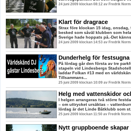
24 juni 2009 klockan 08:12 av Fredrik Nor
Klart för dragrace
Strax före klockan 15 idag, onsdag,
besked som såväl klubben som hela
Sverige hade hoppats på.-Det känns j
24 juni 2009 klockan 14:53 av Fredrik Nor
Dunderhelg för festsugna
På lördag går den första av tre parkf
stapeln vid Lindesbergs Stadshotell
laddar Folkan #13 med en världskän
Tillsammans...
25 juni 2009 klockan 10:09 av Fredrik Nor
Helg med vattenskidor och
I helgen arrangeras två större festd
– om uttrycket ursäktas – vattenbur
lördag är det Linde Båtklubb som st.
25 juni 2009 klockan 11:50 av Fredrik Norm
Nytt gruppboende skapar