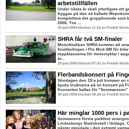
arbetstillfällen
Under nästa år skall ytterligare ett
byggas på den så kallade Mejeritom
komplettera det gruppboende som 
2006. Yxe ...
26 juni 2009 klockan 11:18 av Fredrik Norm
SHRA får två SM-finaler
Motorklubben SHRA kommer att arr
finaltävlingen i Pro Mod-SM för bilar
toppklasserna för motorcyklar i augu
är...
29 juni 2009 klockan 07:43 av Fredrik Nor
Flerbandskonsert på Fin
Söndagen den 19:e juli kommer en r
bjuda invånarna på en konsert på F
Konserten kallas för ”Sommarscen” o
30 juni 2009 klockan 09:28 av Fredrik Nor
Här minglar 1000 pers i p
Sommarens första parkfest arranger
Lindesbergs Stadshotell i lördags. 
gäster minglade i den extremt varm