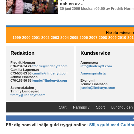
och en av ...
30 juni 2009 klockan 09:50 av Fredrik Nor
Har du missat e
1999
2000
2001
2002
2003
2004
2005
2006
2007
2008
2009
2010
201
Redaktion
Kundservice
Fredrik Norman
Annonsera
076-234 24 24
fredrik@lindenytt.com
info@lindenytt.com
Camilla Lagerman
073-536 63 56
camilla@lindenytt.com
Annonsprislista
Jennie Einarsson
076-185 86 85
jennie@lindenytt.com
Ekonomi
Jennie Einarsson
Sportredaktion
jennie@lindenytt.com
Timmy Lundegård
timmy@lindenytt.com
Start
Näringsliv
Sport
Lunchguiden
Ex
För dig som vill sälja guld tryggt online:
Sälja guld med Guldb