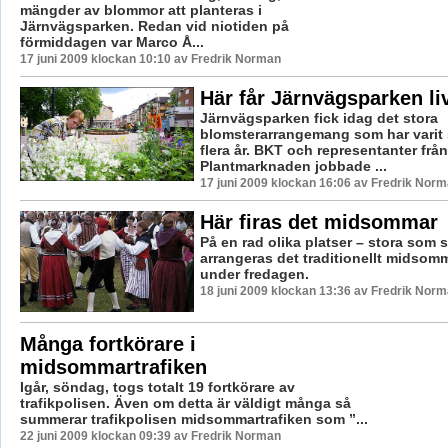
mängder av blommor att planteras i
Järnvägsparken. Redan vid niotiden på
förmiddagen var Marco Å...
17 juni 2009 klockan 10:10 av Fredrik Norman
Här får Järnvägsparken li
Järnvägsparken fick idag det stora
blomsterarrangemang som har varit
flera år. BKT och representanter från
Plantmarknaden jobbade ...
17 juni 2009 klockan 16:06 av Fredrik Nor
Här firas det midsommar
På en rad olika platser – stora som 
arrangeras det traditionellt midsom
under fredagen.
18 juni 2009 klockan 13:36 av Fredrik Nor
Många fortkörare i
midsommartrafiken
Igår, söndag, togs totalt 19 fortkörare av
trafikpolisen. Även om detta är väldigt många så
summerar trafikpolisen midsommartrafiken som ”...
22 juni 2009 klockan 09:39 av Fredrik Norman