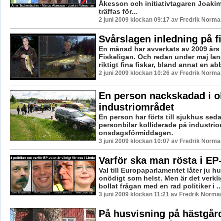
Åkesson och initiativtagaren Joak
träffas för...
2 juni 2009 klockan 09:17 av Fredrik Norma
Svårslagen inledning på f
En månad har avverkats av 2009 års
Fiskeligan. Och redan under maj lan
riktigt fina fiskar, bland annat en ab
2 juni 2009 klockan 10:26 av Fredrik Norma
En person nackskadad i o
industriområdet
En person har förts till sjukhus sed
personbilar kolliderade på industri
onsdagsförmiddagen.
3 juni 2009 klockan 10:07 av Fredrik Norma
Varför ska man rösta i EP
Val till Europaparlamentet låter ju h
onödigt som helst. Men är det verkli
bollat frågan med en rad politiker i ..
3 juni 2009 klockan 11:21 av Fredrik Norma
På husvisning på hästgår