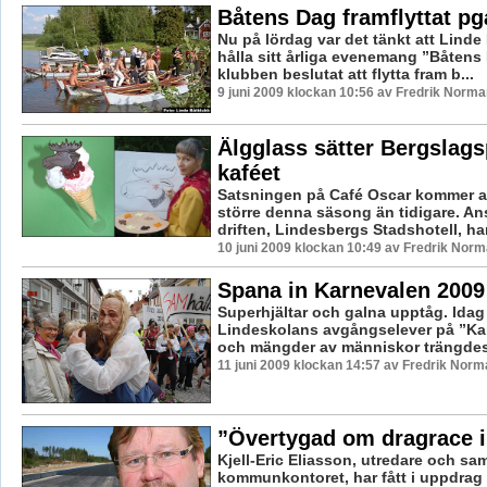
Båtens Dag framflyttat pg
Nu på lördag var det tänkt att Linde
hålla sitt årliga evenemang ”Båtens
klubben beslutat att flytta fram b...
9 juni 2009 klockan 10:56 av Fredrik Norma
Älgglass sätter Bergslags
kaféet
Satsningen på Café Oscar kommer at
större denna säsong än tidigare. An
driften, Lindesbergs Stadshotell, har 
10 juni 2009 klockan 10:49 av Fredrik Nor
Spana in Karnevalen 2009
Superhjältar och galna upptåg. Idag
Lindeskolans avgångselever på ”Ka
och mängder av människor trängdes 
11 juni 2009 klockan 14:57 av Fredrik Norm
”Övertygad om dragrace i
Kjell-Eric Eliasson, utredare och s
kommunkontoret, har fått i uppdrag 