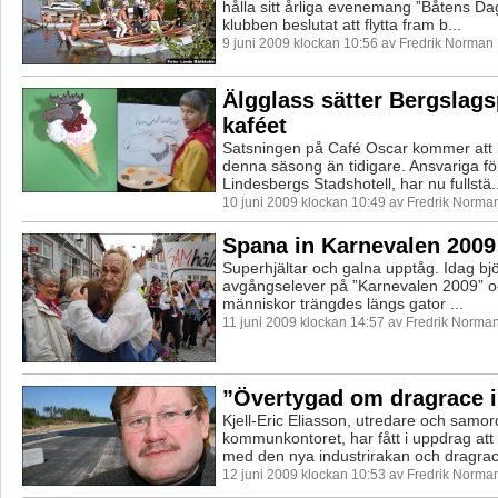
hålla sitt årliga evenemang ”Båtens Da
klubben beslutat att flytta fram b...
9 juni 2009 klockan 10:56 av Fredrik Norman
Älgglass sätter Bergslags
kaféet
Satsningen på Café Oscar kommer att b
denna säsong än tidigare. Ansvariga för
Lindesbergs Stadshotell, har nu fullstä..
10 juni 2009 klockan 10:49 av Fredrik Norma
Spana in Karnevalen 2009
Superhjältar och galna upptåg. Idag bj
avgångselever på ”Karnevalen 2009” 
människor trängdes längs gator ...
11 juni 2009 klockan 14:57 av Fredrik Norma
”Övertygad om dragrace i
Kjell-Eric Eliasson, utredare och samo
kommunkontoret, har fått i uppdrag att 
med den nya industrirakan och dragraci
12 juni 2009 klockan 10:53 av Fredrik Norma