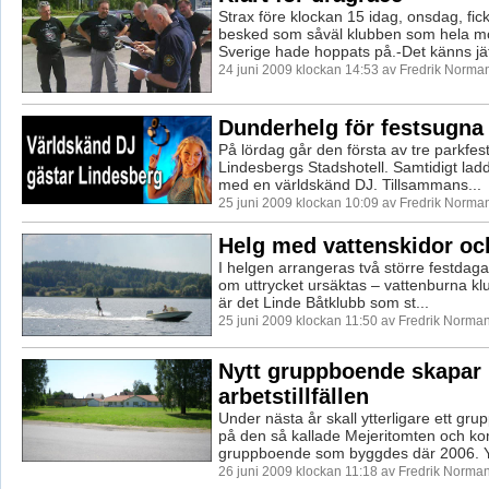
Strax före klockan 15 idag, onsdag, fi
besked som såväl klubben som hela mo
Sverige hade hoppats på.-Det känns jät
24 juni 2009 klockan 14:53 av Fredrik Norma
Dunderhelg för festsugna
På lördag går den första av tre parkfest
Lindesbergs Stadshotell. Samtidigt lad
med en världskänd DJ. Tillsammans...
25 juni 2009 klockan 10:09 av Fredrik Norma
Helg med vattenskidor och
I helgen arrangeras två större festdaga
om uttrycket ursäktas – vattenburna kl
är det Linde Båtklubb som st...
25 juni 2009 klockan 11:50 av Fredrik Norma
Nytt gruppboende skapar
arbetstillfällen
Under nästa år skall ytterligare ett g
på den så kallade Mejeritomten och ko
gruppboende som byggdes där 2006. Y
26 juni 2009 klockan 11:18 av Fredrik Norma