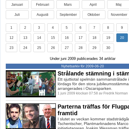
Januari
Februari
Mars
April
Maj
Juli
Augusti
September
Oktober
November
1
2
3
4
5
6
7
8
9
12
13
14
15
16
17
18
19
20
23
24
25
26
27
28
29
30
Under juni 2009 publicerades 34 artiklar
Nyhetsarkiv för 2009-06-20
Strålande stämning i st
Ett sjuttiotal spelmän sammanstrålade i
lördags för den stora jubileumsstämm
arrangerades i Oscarsparken.
1 juni 2009 klockan 07:58 av Fredrik Norman
Parterna träffas för Flug
framtid
I slutet av veckan kommer stadsträdg
Tschentscher, Plantmarknadens Marco
initiativtagaren Joakim Wessman träffas 