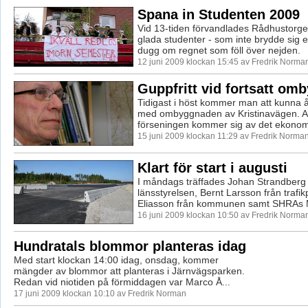
Spana in Studenten 2009
Vid 13-tiden förvandlades Rådhustorget t
glada studenter - som inte brydde sig e
dugg om regnet som föll över nejden.
12 juni 2009 klockan 15:45 av Fredrik Norma
Guppfritt vid fortsatt om
Tidigast i höst kommer man att kunna å
med ombyggnaden av Kristinavägen. Anl
förseningen kommer sig av det ekonomi
15 juni 2009 klockan 11:29 av Fredrik Norma
Klart för start i augusti
I måndags träffades Johan Strandberg 
länsstyrelsen, Bernt Larsson från trafikp
Eliasson från kommunen samt SHRAs Mi
16 juni 2009 klockan 10:50 av Fredrik Norma
Hundratals blommor planteras idag
Med start klockan 14:00 idag, onsdag, kommer
mängder av blommor att planteras i Järnvägsparken.
Redan vid niotiden på förmiddagen var Marco Å...
17 juni 2009 klockan 10:10 av Fredrik Norman