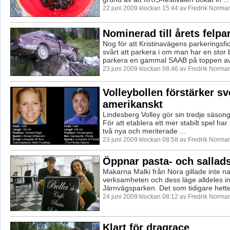
22 juni 2009 klockan 15:44 av Fredrik Norma
Nominerad till årets felpa
Nog för att Kristinavägens parkeringsfi
svårt att parkera i om man har en stor b
parkera en gammal SAAB på toppen av 
23 juni 2009 klockan 08:46 av Fredrik Norma
Volleybollen förstärker s
amerikanskt
Lindesberg Volley gör sin tredje säsong i
För att etablera ett mer stabilt spel ha
två nya och meriterade ...
23 juni 2009 klockan 08:58 av Fredrik Norma
Öppnar pasta- och sallad
Makarna Malki från Nora gillade inte 
verksamheten och dess läge alldeles int
Järnvägsparken. Det som tidigare hette
24 juni 2009 klockan 08:12 av Fredrik Norma
Klart för dragrace