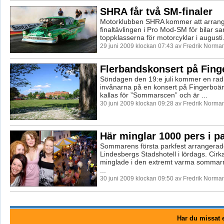
SHRA får två SM-finaler
Motorklubben SHRA kommer att arran
finaltävlingen i Pro Mod-SM för bilar sa
toppklasserna för motorcyklar i augusti. 
29 juni 2009 klockan 07:43 av Fredrik Norma
Flerbandskonsert på Fin
Söndagen den 19:e juli kommer en rad 
invånarna på en konsert på Fingerboä
kallas för ”Sommarscen” och är ...
30 juni 2009 klockan 09:28 av Fredrik Norma
Här minglar 1000 pers i p
Sommarens första parkfest arrangerad
Lindesbergs Stadshotell i lördags. Cirk
minglade i den extremt varma sommarn
...
30 juni 2009 klockan 09:50 av Fredrik Norma
Har du missat e