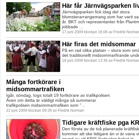
Här får Järnvägsparken li
Järnvägsparken fick idag det stora
blomsterarrangemang som har varit sak
år. BKT och representanter från Plan
jobbade ...
17 juni 2009 klockan 16:06 av Fredrik Norma
Här firas det midsommar
På en rad olika platser – stora som sm
det traditionellt midsommarfirande und
18 juni 2009 klockan 13:36 av Fredrik Norma
Många fortkörare i
midsommartrafiken
Igår, söndag, togs totalt 19 fortkörare av trafikpolisen.
Även om detta är väldigt många så summerar
trafikpolisen midsommartrafiken som ”...
22 juni 2009 klockan 09:39 av Fredrik Norman
Tidigare kräftfiske pga K
Den första av de två planerade kräftfis
kommer att ske tidigare än vi är vana v
grund av att KRIS-festivalen bokat in ...