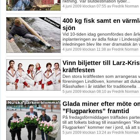
riktning. Vår slutdestination lyder...
4 juni 2009 klockan 07:55 av Fredrik Norman
400 kg fisk samt en värml
sjön
Vid 10-tiden idag genomfördes den årl
inplanteringen av ädla fiskar i Lindess
inledningen blev lite mer dramatisk än v
4 juni 2009 klockan 11:38 av Fredrik Norman
Vinn biljetter till Larz-Kri
kräftfesten
Den stora kräftfesten som arrangeras 
föreningen Lindlöven, kommer att duka
Råsshallen i år istället för traditionella ..
5 juni 2009 klockan 08:10 av Fredrik Norman
Glada miner efter möte o
”Flugparkens” framtid
På fredagsförmiddagen träffades part
till att folkets bidrag till insamlingen ”
Flugparken” kommer ner i jord, så att s.
5 juni 2009 klockan 13:24 av Fredrik Norman