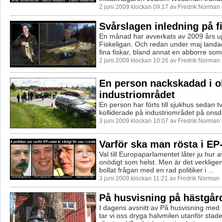
2 juni 2009 klockan 09:17 av Fredrik Norman
Svårslagen inledning på f
En månad har avverkats av 2009 års u
Fiskeligan. Och redan under maj landade
fina fiskar, bland annat en abborre som 
2 juni 2009 klockan 10:26 av Fredrik Norman
En person nackskadad i o
industriområdet
En person har förts till sjukhus sedan t
kolliderade på industriområdet på ons
3 juni 2009 klockan 10:07 av Fredrik Norman
Varför ska man rösta i EP
Val till Europaparlamentet låter ju hur 
onödigt som helst. Men är det verkligen
bollat frågan med en rad politiker i ...
3 juni 2009 klockan 11:21 av Fredrik Norman
På husvisning på hästgår
I dagens avsnitt av På husvisning med 
tar vi oss dryga halvmilen utanför stade