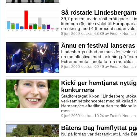
Så röstade Lindesbergarn
39,7 procent av de röstberättigade i L
kommun röstade i valet till Europaparl
en ökning med 4,6 procent sedan valet
8 juni 2009 klockan 08:39 av Fredrik Norman
Ännu en festival lanseras 
Lindesbergs utbud av musikfestivaler 
en metalfestival med inriktning på ”ext
Extreme metal innefattar en rad olika ..
8 juni 2009 klockan 09:49 av Fredrik Norman
Kicki ger hemtjänst nyttig
konkurrens
Städföretaget Kixon i Lindesberg utöka
verksamhetskonceptet med så kallad h
Hemservice efterliknar den traditionell
men ...
9 juni 2009 klockan 10:24 av Fredrik Norman
Båtens Dag framflyttat pg
Nu på lördag var det tänkt att Linde Bå