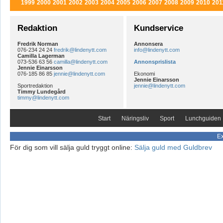
1999
2000
2001
2002
2003
2004
2005
2006
2007
2008
2009
2010
201
Redaktion
Kundservice
Fredrik Norman
Annonsera
076-234 24 24
fredrik@lindenytt.com
info@lindenytt.com
Camilla Lagerman
073-536 63 56
camilla@lindenytt.com
Annonsprislista
Jennie Einarsson
076-185 86 85
jennie@lindenytt.com
Ekonomi
Jennie Einarsson
Sportredaktion
jennie@lindenytt.com
Timmy Lundegård
timmy@lindenytt.com
Start
Näringsliv
Sport
Lunchguiden
Ex
För dig som vill sälja guld tryggt online:
Sälja guld med Guldbrev