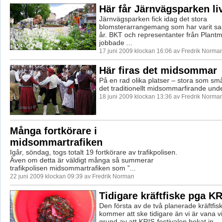
Här får Järnvägsparken li
Järnvägsparken fick idag det stora
blomsterarrangemang som har varit sak
år. BKT och representanter från Plan
jobbade ...
17 juni 2009 klockan 16:06 av Fredrik Norma
Här firas det midsommar
På en rad olika platser – stora som sm
det traditionellt midsommarfirande und
18 juni 2009 klockan 13:36 av Fredrik Norma
Många fortkörare i
midsommartrafiken
Igår, söndag, togs totalt 19 fortkörare av trafikpolisen.
Även om detta är väldigt många så summerar
trafikpolisen midsommartrafiken som ”...
22 juni 2009 klockan 09:39 av Fredrik Norman
Tidigare kräftfiske pga K
Den första av de två planerade kräftfis
kommer att ske tidigare än vi är vana v
grund av att KRIS-festivalen bokat in ...