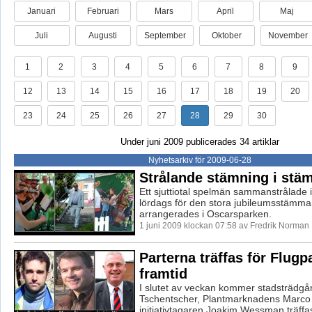
Januari
Februari
Mars
April
Maj
Juli
Augusti
September
Oktober
November
1
2
3
4
5
6
7
8
9
12
13
14
15
16
17
18
19
20
23
24
25
26
27
28
29
30
Under juni 2009 publicerades 34 artiklar
Nyhetsarkiv för 2009-06-28
Strålande stämning i st
Ett sjuttiotal spelmän sammanstrålade i
lördags för den stora jubileumsstämm
arrangerades i Oscarsparken.
1 juni 2009 klockan 07:58 av Fredrik Norman
Parterna träffas för Flug
framtid
I slutet av veckan kommer stadsträdg
Tschentscher, Plantmarknadens Marco
initiativtagaren Joakim Wessman träffas 