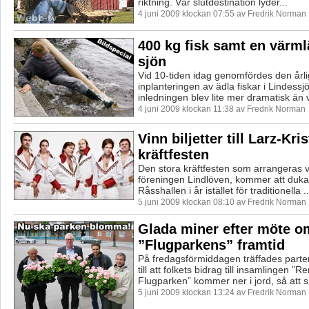
riktning. Vår slutdestination lyder...
4 juni 2009 klockan 07:55 av Fredrik Norman
400 kg fisk samt en värml
sjön
Vid 10-tiden idag genomfördes den årl
inplanteringen av ädla fiskar i Lindess
inledningen blev lite mer dramatisk än v
4 juni 2009 klockan 11:38 av Fredrik Norman
Vinn biljetter till Larz-Kri
kräftfesten
Den stora kräftfesten som arrangeras 
föreningen Lindlöven, kommer att duka
Råsshallen i år istället för traditionella ..
5 juni 2009 klockan 08:10 av Fredrik Norman
Glada miner efter möte o
”Flugparkens” framtid
På fredagsförmiddagen träffades part
till att folkets bidrag till insamlingen ”
Flugparken” kommer ner i jord, så att s.
5 juni 2009 klockan 13:24 av Fredrik Norman