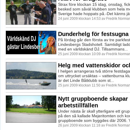
Strax före klockan 15 idag, onsdag, fi
besked som såväl klubben som hela mo
Sverige hade hoppats på.-Det känns jät
24 juni 2009 klockan 14:53 av Fredrik Norma
Dunderhelg för festsugna
På lördag går den första av tre parkfest
Lindesbergs Stadshotell. Samtidigt lad
med en världskänd DJ. Tillsammans...
25 juni 2009 klockan 10:09 av Fredrik Norma
Helg med vattenskidor och
I helgen arrangeras två större festdaga
om uttrycket ursäktas – vattenburna kl
är det Linde Båtklubb som st...
25 juni 2009 klockan 11:50 av Fredrik Norma
Nytt gruppboende skapar
arbetstillfällen
Under nästa år skall ytterligare ett g
på den så kallade Mejeritomten och ko
gruppboende som byggdes där 2006. Y
26 juni 2009 klockan 11:18 av Fredrik Norma