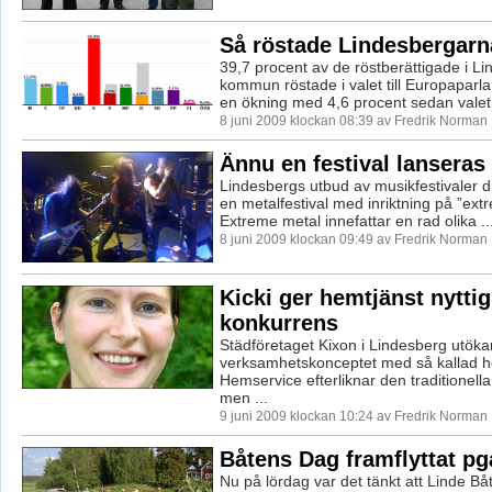
Så röstade Lindesbergarn
39,7 procent av de röstberättigade i L
kommun röstade i valet till Europaparl
en ökning med 4,6 procent sedan valet
8 juni 2009 klockan 08:39 av Fredrik Norman
Ännu en festival lanseras 
Lindesbergs utbud av musikfestivaler 
en metalfestival med inriktning på ”ext
Extreme metal innefattar en rad olika ..
8 juni 2009 klockan 09:49 av Fredrik Norman
Kicki ger hemtjänst nyttig
konkurrens
Städföretaget Kixon i Lindesberg utöka
verksamhetskonceptet med så kallad h
Hemservice efterliknar den traditionell
men ...
9 juni 2009 klockan 10:24 av Fredrik Norman
Båtens Dag framflyttat pg
Nu på lördag var det tänkt att Linde Bå