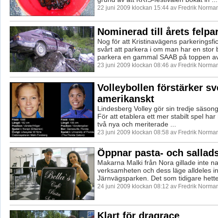
22 juni 2009 klockan 15:44 av Fredrik Norma
Nominerad till årets felpa
Nog för att Kristinavägens parkeringsfi
svårt att parkera i om man har en stor b
parkera en gammal SAAB på toppen av 
23 juni 2009 klockan 08:46 av Fredrik Norma
Volleybollen förstärker s
amerikanskt
Lindesberg Volley gör sin tredje säsong i
För att etablera ett mer stabilt spel ha
två nya och meriterade ...
23 juni 2009 klockan 08:58 av Fredrik Norma
Öppnar pasta- och sallad
Makarna Malki från Nora gillade inte 
verksamheten och dess läge alldeles int
Järnvägsparken. Det som tidigare hette
24 juni 2009 klockan 08:12 av Fredrik Norma
Klart för dragrace