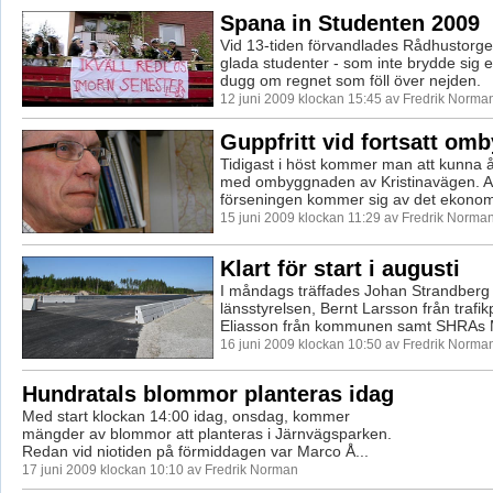
Spana in Studenten 2009
Vid 13-tiden förvandlades Rådhustorget t
glada studenter - som inte brydde sig e
dugg om regnet som föll över nejden.
12 juni 2009 klockan 15:45 av Fredrik Norma
Guppfritt vid fortsatt om
Tidigast i höst kommer man att kunna å
med ombyggnaden av Kristinavägen. Anl
förseningen kommer sig av det ekonomi
15 juni 2009 klockan 11:29 av Fredrik Norma
Klart för start i augusti
I måndags träffades Johan Strandberg 
länsstyrelsen, Bernt Larsson från trafikp
Eliasson från kommunen samt SHRAs Mi
16 juni 2009 klockan 10:50 av Fredrik Norma
Hundratals blommor planteras idag
Med start klockan 14:00 idag, onsdag, kommer
mängder av blommor att planteras i Järnvägsparken.
Redan vid niotiden på förmiddagen var Marco Å...
17 juni 2009 klockan 10:10 av Fredrik Norman