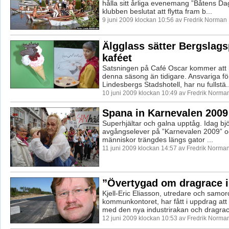
hålla sitt årliga evenemang ”Båtens Da
klubben beslutat att flytta fram b...
9 juni 2009 klockan 10:56 av Fredrik Norman
Älgglass sätter Bergslags
kaféet
Satsningen på Café Oscar kommer att b
denna säsong än tidigare. Ansvariga för
Lindesbergs Stadshotell, har nu fullstä..
10 juni 2009 klockan 10:49 av Fredrik Norma
Spana in Karnevalen 2009
Superhjältar och galna upptåg. Idag bj
avgångselever på ”Karnevalen 2009” 
människor trängdes längs gator ...
11 juni 2009 klockan 14:57 av Fredrik Norma
”Övertygad om dragrace i
Kjell-Eric Eliasson, utredare och samo
kommunkontoret, har fått i uppdrag att 
med den nya industrirakan och dragraci
12 juni 2009 klockan 10:53 av Fredrik Norma