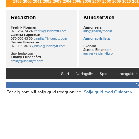
1999
2000
2001
2002
2003
2004
2005
2006
2007
2008
2009
2010
201
Redaktion
Kundservice
Fredrik Norman
Annonsera
076-234 24 24
fredrik@lindenytt.com
info@lindenytt.com
Camilla Lagerman
073-536 63 56
camilla@lindenytt.com
Annonsprislista
Jennie Einarsson
076-185 86 85
jennie@lindenytt.com
Ekonomi
Jennie Einarsson
Sportredaktion
jennie@lindenytt.com
Timmy Lundegård
timmy@lindenytt.com
Start
Näringsliv
Sport
Lunchguiden
Ex
För dig som vill sälja guld tryggt online:
Sälja guld med Guldbrev