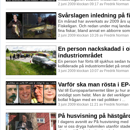
2 juni 2009 klockan 09:17 av Fredrik Norman
Svårslagen inledning på f
En månad har avverkats av 2009 års u
Fiskeligan. Och redan under maj landade
fina fiskar, bland annat en abborre som 
2 juni 2009 klockan 10:26 av Fredrik Norman
En person nackskadad i o
industriområdet
En person har förts till sjukhus sedan t
kolliderade på industriområdet på ons
3 juni 2009 klockan 10:07 av Fredrik Norman
Varför ska man rösta i EP
Val till Europaparlamentet låter ju hur 
onödigt som helst. Men är det verkligen
bollat frågan med en rad politiker i ...
3 juni 2009 klockan 11:21 av Fredrik Norman
På husvisning på hästgår
I dagens avsnitt av På husvisning med 
tar vi oss dryga halvmilen utanför stade