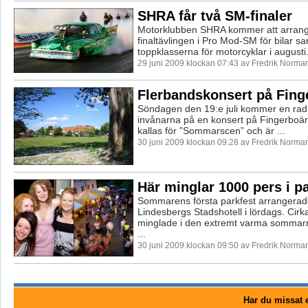
SHRA får två SM-finaler
Motorklubben SHRA kommer att arran
finaltävlingen i Pro Mod-SM för bilar sa
toppklasserna för motorcyklar i augusti. 
29 juni 2009 klockan 07:43 av Fredrik Norma
Flerbandskonsert på Fin
Söndagen den 19:e juli kommer en rad 
invånarna på en konsert på Fingerboä
kallas för ”Sommarscen” och är ...
30 juni 2009 klockan 09:28 av Fredrik Norma
Här minglar 1000 pers i p
Sommarens första parkfest arrangerad
Lindesbergs Stadshotell i lördags. Cirk
minglade i den extremt varma sommarn
...
30 juni 2009 klockan 09:50 av Fredrik Norma
Har du missat e