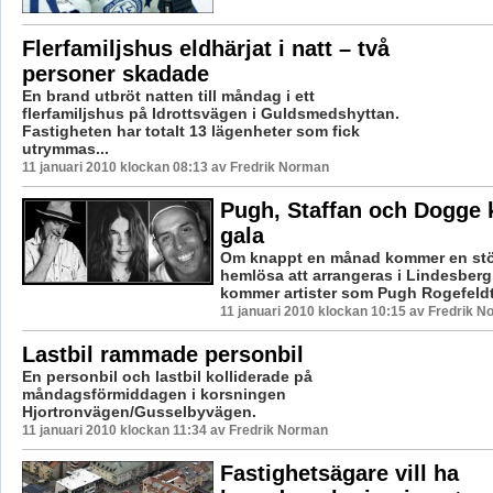
Flerfamiljshus eldhärjat i natt – två
personer skadade
En brand utbröt natten till måndag i ett
flerfamiljshus på Idrottsvägen i Guldsmedshyttan.
Fastigheten har totalt 13 lägenheter som fick
utrymmas...
11 januari 2010 klockan 08:13 av Fredrik Norman
Pugh, Staffan och Dogge k
gala
Om knappt en månad kommer en stö
hemlösa att arrangeras i Lindesberg
kommer artister som Pugh Rogefeldt 
11 januari 2010 klockan 10:15 av Fredrik 
Lastbil rammade personbil
En personbil och lastbil kolliderade på
måndagsförmiddagen i korsningen
Hjortronvägen/Gusselbyvägen.
11 januari 2010 klockan 11:34 av Fredrik Norman
Fastighetsägare vill ha