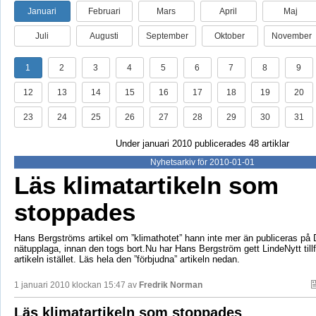
Januari
Februari
Mars
April
Maj
Juli
Augusti
September
Oktober
November
1
2
3
4
5
6
7
8
9
12
13
14
15
16
17
18
19
20
23
24
25
26
27
28
29
30
31
Under januari 2010 publicerades 48 artiklar
Nyhetsarkiv för 2010-01-01
Läs klimatartikeln som
stoppades
Hans Bergströms artikel om ”klimathotet” hann inte mer än publiceras på
nätupplaga, innan den togs bort.Nu har Hans Bergström gett LindeNytt tillfä
artikeln istället. Läs hela den ”förbjudna” artikeln nedan.
1 januari 2010 klockan 15:47 av
Fredrik Norman
Läs klimatartikeln som stoppades