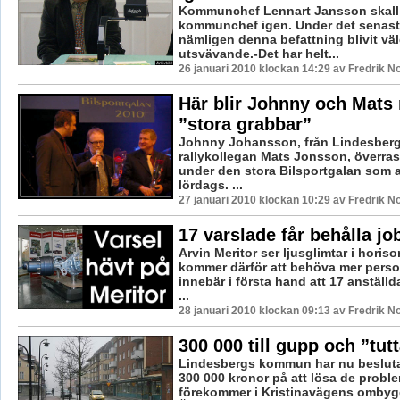
Kommunchef Lennart Jansson skall 
kommunchef igen. Under det senaste
nämligen denna befattning blivit väl
utsvävande.-Det har helt...
26 januari 2010 klockan 14:29 av Fredrik 
Här blir Johnny och Mats r
”stora grabbar”
Johnny Johansson, från Lindesberg
rallykollegan Mats Jonsson, överras
under den stora Bilsportgalan som a
lördags. ...
27 januari 2010 klockan 10:29 av Fredrik 
17 varslade får behålla jo
Arvin Meritor ser ljusglimtar i horis
kommer därför att behöva mer perso
innebär i första hand att 17 anställd
...
28 januari 2010 klockan 09:13 av Fredrik 
300 000 till gupp och ”tut
Lindesbergs kommun har nu besluta
300 000 kronor på att lösa de prob
förekommer i Kristinavägens ombygg