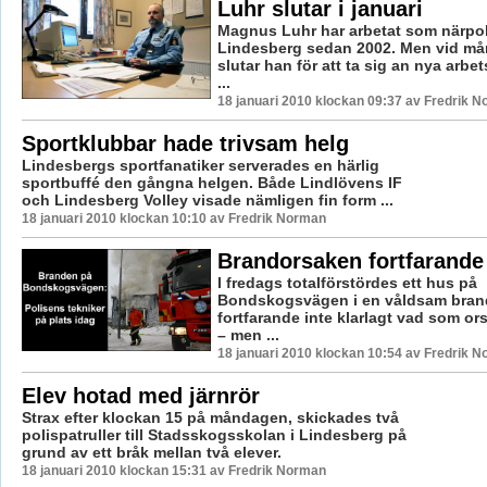
Luhr slutar i januari
Magnus Luhr har arbetat som närpol
Lindesberg sedan 2002. Men vid må
slutar han för att ta sig an nya arbe
...
18 januari 2010 klockan 09:37 av Fredrik 
Sportklubbar hade trivsam helg
Lindesbergs sportfanatiker serverades en härlig
sportbuffé den gångna helgen. Både Lindlövens IF
och Lindesberg Volley visade nämligen fin form ...
18 januari 2010 klockan 10:10 av Fredrik Norman
Brandorsaken fortfarande
I fredags totalförstördes ett hus på
Bondskogsvägen i en våldsam brand
fortfarande inte klarlagt vad som o
– men ...
18 januari 2010 klockan 10:54 av Fredrik 
Elev hotad med järnrör
Strax efter klockan 15 på måndagen, skickades två
polispatruller till Stadsskogsskolan i Lindesberg på
grund av ett bråk mellan två elever.
18 januari 2010 klockan 15:31 av Fredrik Norman