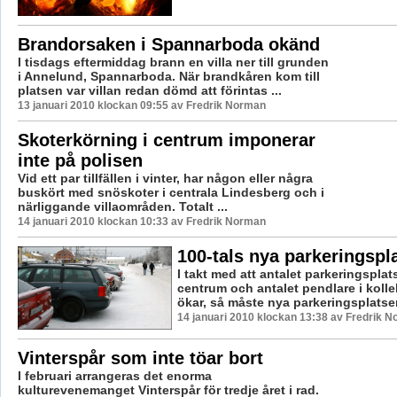
Brandorsaken i Spannarboda okänd
I tisdags eftermiddag brann en villa ner till grunden
i Annelund, Spannarboda. När brandkåren kom till
platsen var villan redan dömd att förintas ...
13 januari 2010 klockan 09:55 av Fredrik Norman
Skoterkörning i centrum imponerar
inte på polisen
Vid ett par tillfällen i vinter, har någon eller några
buskört med snöskoter i centrala Lindesberg och i
närliggande villaområden. Totalt ...
14 januari 2010 klockan 10:33 av Fredrik Norman
100-tals nya parkeringspl
I takt med att antalet parkeringsplat
centrum och antalet pendlare i kolle
ökar, så måste nya parkeringsplatser 
14 januari 2010 klockan 13:38 av Fredrik 
Vinterspår som inte töar bort
I februari arrangeras det enorma
kulturevenemanget Vinterspår för tredje året i rad.