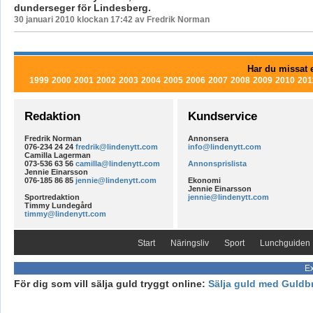
dunderseger för Lindesberg.
30 januari 2010 klockan 17:42 av Fredrik Norman
Har du missat e
1999
2000
2001
2002
2003
2004
2005
2006
2007
2008
2009
2010
201
Redaktion
Kundservice
Fredrik Norman
Annonsera
076-234 24 24
fredrik@lindenytt.com
info@lindenytt.com
Camilla Lagerman
073-536 63 56
camilla@lindenytt.com
Annonsprislista
Jennie Einarsson
076-185 86 85
jennie@lindenytt.com
Ekonomi
Jennie Einarsson
Sportredaktion
jennie@lindenytt.com
Timmy Lundegård
timmy@lindenytt.com
Start
Näringsliv
Sport
Lunchguiden
Ex
För dig som vill sälja guld tryggt online:
Sälja guld med Guldb