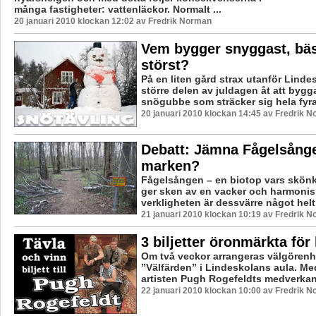
många fastigheter: vattenläckor. Normalt ...
20 januari 2010 klockan 12:02 av Fredrik Norman
Vem bygger snyggast, bäst
störst?
På en liten gård strax utanför Lind
större delen av juldagen åt att byg
snögubbe som sträcker sig hela fyra 
20 januari 2010 klockan 14:45 av Fredrik 
Debatt: Jämna Fågelsång
marken?
Fågelsången – en biotop vars skön
ger sken av en vacker och harmonis
verkligheten är dessvärre något helt 
21 januari 2010 klockan 10:19 av Fredrik 
3 biljetter öronmärkta för
Om två veckor arrangeras välgören
”Välfärden” i Lindeskolans aula. Me
artisten Pugh Rogefeldts medverkan 
22 januari 2010 klockan 10:00 av Fredrik 