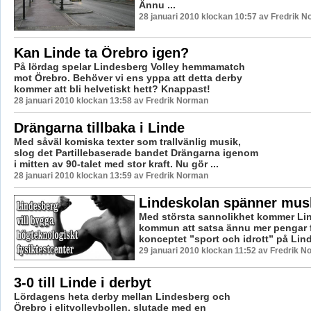
Ännu ...
28 januari 2010 klockan 10:57 av Fredrik 
Kan Linde ta Örebro igen?
På lördag spelar Lindesberg Volley hemmamatch
mot Örebro. Behöver vi ens yppa att detta derby
kommer att bli helvetiskt hett? Knappast!
28 januari 2010 klockan 13:58 av Fredrik Norman
Drängarna tillbaka i Linde
Med såväl komiska texter som trallvänlig musik,
slog det Partillebaserade bandet Drängarna igenom
i mitten av 90-talet med stor kraft. Nu gör ...
28 januari 2010 klockan 13:59 av Fredrik Norman
Lindeskolan spänner mus
Med största sannolikhet kommer Li
kommun att satsa ännu mer pengar f
konceptet ”sport och idrott” på Lind
29 januari 2010 klockan 11:52 av Fredrik 
3-0 till Linde i derbyt
Lördagens heta derby mellan Lindesberg och
Örebro i elitvolleybollen, slutade med en