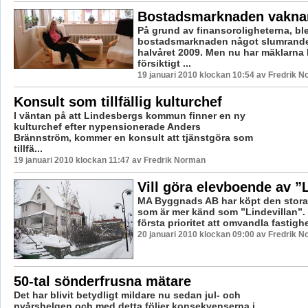
Bostadsmarknaden vaknar
På grund av finansoroligheterna, bl
bostadsmarknaden något slumrande
halvåret 2009. Men nu har mäklarna b
försiktigt ...
19 januari 2010 klockan 10:54 av Fredrik 
Konsult som tillfällig kulturchef
I väntan på att Lindesbergs kommun finner en ny
kulturchef efter nypensionerade Anders
Brännström, kommer en konsult att tjänstgöra som
tillfä...
19 januari 2010 klockan 11:47 av Fredrik Norman
Vill göra elevboende av ”
MA Byggnads AB har köpt den stora 
som är mer känd som ”Lindevillan”. 
första prioritet att omvandla fastighe
20 januari 2010 klockan 09:00 av Fredrik 
50-tal sönderfrusna mätare
Det har blivit betydligt mildare nu sedan jul- och
nyårshelgen och med detta följer konsekvenserna i