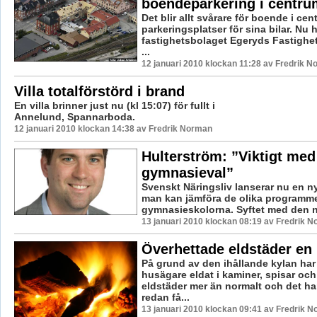
boendeparkering i centru
Det blir allt svårare för boende i cen
parkeringsplatser för sina bilar. Nu 
fastighetsbolaget Egeryds Fastighete
...
12 januari 2010 klockan 11:28 av Fredrik 
Villa totalförstörd i brand
En villa brinner just nu (kl 15:07) för fullt i
Annelund, Spannarboda.
12 januari 2010 klockan 14:38 av Fredrik Norman
Hulterström: ”Viktigt med 
gymnasieval”
Svenskt Näringsliv lanserar nu en ny 
man kan jämföra de olika programm
gymnasieskolorna. Syftet med den ny
13 januari 2010 klockan 08:19 av Fredrik 
Överhettade eldstäder en 
På grund av den ihållande kylan ha
husägare eldat i kaminer, spisar oc
eldstäder mer än normalt och det ha
redan få...
13 januari 2010 klockan 09:41 av Fredrik 