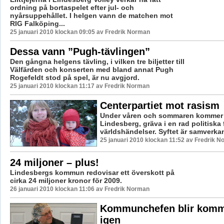
ordning på bortaspelet efter jul- och
nyårsuppehållet. I helgen vann de matchen mot
RIG Falköping...
25 januari 2010 klockan 09:05 av Fredrik Norman
Dessa vann ”Pugh-tävlingen”
Den gångna helgens tävling, i vilken tre biljetter till
Välfärden och konserten med bland annat Pugh
Rogefeldt stod på spel, är nu avgjord.
25 januari 2010 klockan 11:17 av Fredrik Norman
Centerpartiet mot rasism
Under våren och sommaren kommer C
Lindesberg, gräva i en rad politiska
världshändelser. Syftet är samverkan
25 januari 2010 klockan 11:52 av Fredrik 
24 miljoner – plus!
Lindesbergs kommun redovisar ett överskott på
cirka 24 miljoner kronor för 2009.
26 januari 2010 klockan 11:06 av Fredrik Norman
Kommunchefen blir kom
igen