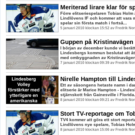
Meriterad lirare klar för s
Förre elitseriespelaren Tobias Holm är
Lindlövens IF och kommer att vara 
spelar sin första match i fortsä...
5 januari 2010 klockan 15:52 av Fredrik N
Guppen på Kristinavägen 
I början av december kunde vi berätt
Lindesbergs kommun beslutat att åt
med ombyggnaden av Kristinavägen. 
7 januari 2010 klockan 09:39 av Fredrik N
Nirelle Hampton till Lind
Ett av säsongens hetaste namn i da
elitserie är Marice Hampton - Linde
stjärnskott från Gainesville i Florida
8 januari 2010 klockan 09:21 av Fredrik N
Stort TV-reportage om To
TV4 kommer att göra ett stort repor
Lindlövens nye spelare, Tobias Hol
8 januari 2010 klockan 15:06 av Fredrik N