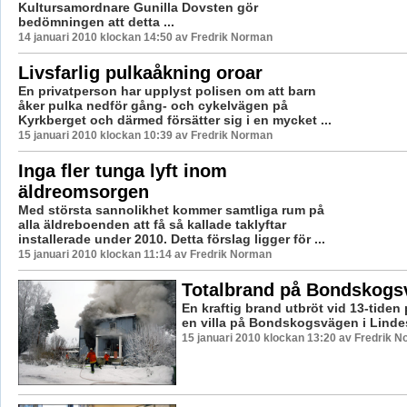
Kultursamordnare Gunilla Dovsten gör
bedömningen att detta ...
14 januari 2010 klockan 14:50 av Fredrik Norman
Livsfarlig pulkaåkning oroar
En privatperson har upplyst polisen om att barn
åker pulka nedför gång- och cykelvägen på
Kyrkberget och därmed försätter sig i en mycket ...
15 januari 2010 klockan 10:39 av Fredrik Norman
Inga fler tunga lyft inom
äldreomsorgen
Med största sannolikhet kommer samtliga rum på
alla äldreboenden att få så kallade taklyftar
installerade under 2010. Detta förslag ligger för ...
15 januari 2010 klockan 11:14 av Fredrik Norman
Totalbrand på Bondskogs
En kraftig brand utbröt vid 13-tiden 
en villa på Bondskogsvägen i Linde
15 januari 2010 klockan 13:20 av Fredrik 