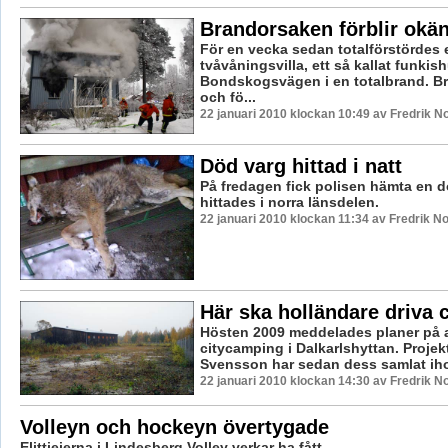
Brandorsaken förblir okä
För en vecka sedan totalförstördes 
tvåvåningsvilla, ett så kallat funkis
Bondskogsvägen i en totalbrand. B
och fö...
22 januari 2010 klockan 10:49 av Fredrik 
Död varg hittad i natt
På fredagen fick polisen hämta en 
hittades i norra länsdelen.
22 januari 2010 klockan 11:34 av Fredrik 
Här ska holländare driva
Hösten 2009 meddelades planer på a
citycamping i Dalkarlshyttan. Proje
Svensson har sedan dess samlat ihop
22 januari 2010 klockan 14:30 av Fredrik 
Volleyn och hockeyn övertygade
Elittjejerna i Lindesberg Volley verkar ha fått