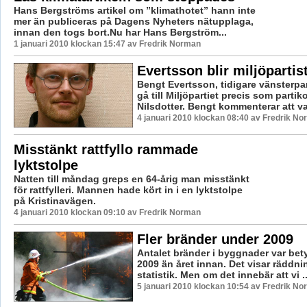
Hans Bergströms artikel om ”klimathotet” hann inte
mer än publiceras på Dagens Nyheters nätupplaga,
innan den togs bort.Nu har Hans Bergström...
1 januari 2010 klockan 15:47 av Fredrik Norman
Evertsson blir miljöpartis
Bengt Evertsson, tidigare vänsterpart
gå till Miljöpartiet precis som parti
Nilsdotter. Bengt kommenterar att val
4 januari 2010 klockan 08:40 av Fredrik N
Misstänkt rattfyllo rammade
lyktstolpe
Natten till måndag greps en 64-årig man misstänkt
för rattfylleri. Mannen hade kört in i en lyktstolpe
på Kristinavägen.
4 januari 2010 klockan 09:10 av Fredrik Norman
Fler bränder under 2009
Antalet bränder i byggnader var bety
2009 än året innan. Det visar räddn
statistik. Men om det innebär att vi ..
5 januari 2010 klockan 10:54 av Fredrik N