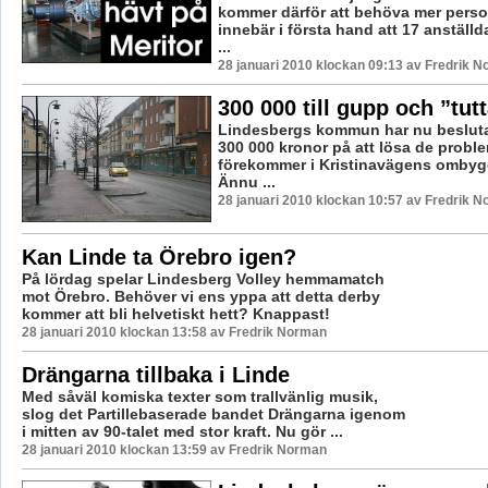
kommer därför att behöva mer perso
innebär i första hand att 17 anställd
...
28 januari 2010 klockan 09:13 av Fredrik 
300 000 till gupp och ”tut
Lindesbergs kommun har nu besluta
300 000 kronor på att lösa de prob
förekommer i Kristinavägens ombygg
Ännu ...
28 januari 2010 klockan 10:57 av Fredrik 
Kan Linde ta Örebro igen?
På lördag spelar Lindesberg Volley hemmamatch
mot Örebro. Behöver vi ens yppa att detta derby
kommer att bli helvetiskt hett? Knappast!
28 januari 2010 klockan 13:58 av Fredrik Norman
Drängarna tillbaka i Linde
Med såväl komiska texter som trallvänlig musik,
slog det Partillebaserade bandet Drängarna igenom
i mitten av 90-talet med stor kraft. Nu gör ...
28 januari 2010 klockan 13:59 av Fredrik Norman