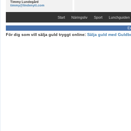
Timmy Lundegård
timmy@lindenytt.com
Start
Näringsliv
Sport
Lunchguiden
Ex
För dig som vill sälja guld tryggt online:
Sälja guld med Guldb