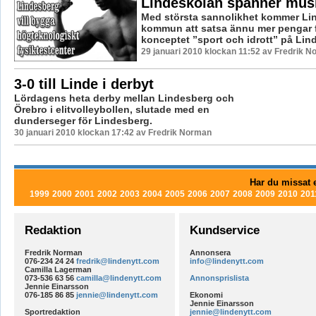
Lindeskolan spänner mus
Med största sannolikhet kommer Li
kommun att satsa ännu mer pengar f
konceptet ”sport och idrott” på Lind
29 januari 2010 klockan 11:52 av Fredrik 
3-0 till Linde i derbyt
Lördagens heta derby mellan Lindesberg och
Örebro i elitvolleybollen, slutade med en
dunderseger för Lindesberg.
30 januari 2010 klockan 17:42 av Fredrik Norman
Har du missat e
1999
2000
2001
2002
2003
2004
2005
2006
2007
2008
2009
2010
201
Redaktion
Kundservice
Fredrik Norman
Annonsera
076-234 24 24
fredrik@lindenytt.com
info@lindenytt.com
Camilla Lagerman
073-536 63 56
camilla@lindenytt.com
Annonsprislista
Jennie Einarsson
076-185 86 85
jennie@lindenytt.com
Ekonomi
Jennie Einarsson
Sportredaktion
jennie@lindenytt.com