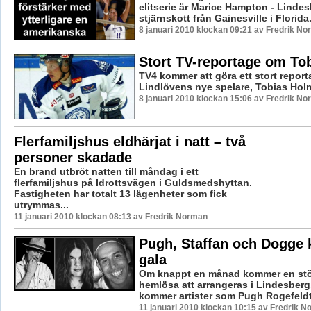
elitserie är Marice Hampton - Linde
stjärnskott från Gainesville i Florida
8 januari 2010 klockan 09:21 av Fredrik N
Stort TV-reportage om To
TV4 kommer att göra ett stort repor
Lindlövens nye spelare, Tobias Hol
8 januari 2010 klockan 15:06 av Fredrik N
Flerfamiljshus eldhärjat i natt – två
personer skadade
En brand utbröt natten till måndag i ett
flerfamiljshus på Idrottsvägen i Guldsmedshyttan.
Fastigheten har totalt 13 lägenheter som fick
utrymmas...
11 januari 2010 klockan 08:13 av Fredrik Norman
Pugh, Staffan och Dogge k
gala
Om knappt en månad kommer en stö
hemlösa att arrangeras i Lindesberg
kommer artister som Pugh Rogefeldt 
11 januari 2010 klockan 10:15 av Fredrik 