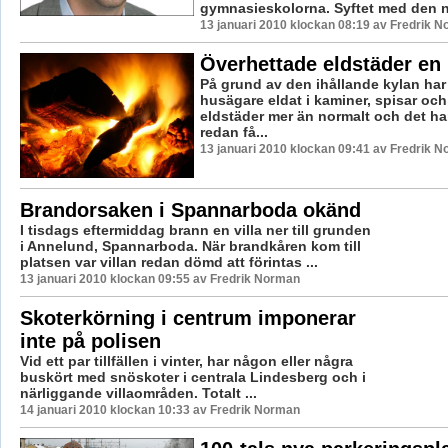
gymnasieskolorna. Syftet med den ny
13 januari 2010 klockan 08:19 av Fredrik 
Överhettade eldstäder en 
På grund av den ihållande kylan ha
husägare eldat i kaminer, spisar oc
eldstäder mer än normalt och det ha
redan få...
13 januari 2010 klockan 09:41 av Fredrik 
Brandorsaken i Spannarboda okänd
I tisdags eftermiddag brann en villa ner till grunden
i Annelund, Spannarboda. När brandkåren kom till
platsen var villan redan dömd att förintas ...
13 januari 2010 klockan 09:55 av Fredrik Norman
Skoterkörning i centrum imponerar
inte på polisen
Vid ett par tillfällen i vinter, har någon eller några
buskört med snöskoter i centrala Lindesberg och i
närliggande villaområden. Totalt ...
14 januari 2010 klockan 10:33 av Fredrik Norman