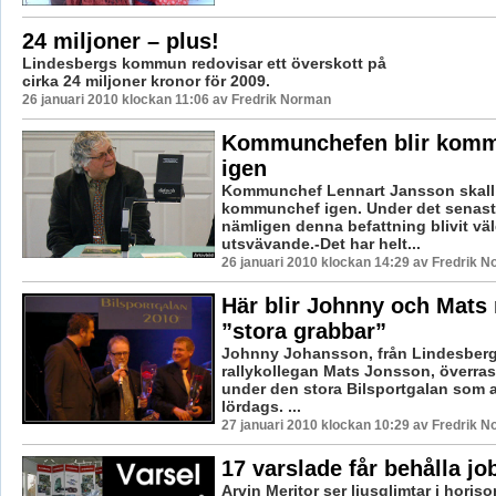
24 miljoner – plus!
Lindesbergs kommun redovisar ett överskott på
cirka 24 miljoner kronor för 2009.
26 januari 2010 klockan 11:06 av Fredrik Norman
Kommunchefen blir kom
igen
Kommunchef Lennart Jansson skall 
kommunchef igen. Under det senaste
nämligen denna befattning blivit väl
utsvävande.-Det har helt...
26 januari 2010 klockan 14:29 av Fredrik 
Här blir Johnny och Mats r
”stora grabbar”
Johnny Johansson, från Lindesberg
rallykollegan Mats Jonsson, överras
under den stora Bilsportgalan som a
lördags. ...
27 januari 2010 klockan 10:29 av Fredrik 
17 varslade får behålla jo
Arvin Meritor ser ljusglimtar i horis