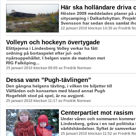
Här ska holländare driva
Hösten 2009 meddelades planer på a
citycamping i Dalkarlshyttan. Proje
Svensson har sedan dess samlat ihop
22 januari 2010 klockan 14:30 av Fredrik 
Volleyn och hockeyn övertygade
Elittjejerna i Lindesberg Volley verkar ha fått
ordning på bortaspelet efter jul- och
nyårsuppehållet. I helgen vann de matchen mot
RIG Falköping...
25 januari 2010 klockan 09:05 av Fredrik Norman
Dessa vann ”Pugh-tävlingen”
Den gångna helgens tävling, i vilken tre biljetter till
Välfärden och konserten med bland annat Pugh
Rogefeldt stod på spel, är nu avgjord.
25 januari 2010 klockan 11:17 av Fredrik Norman
Centerpartiet mot rasism
Under våren och sommaren kommer C
Lindesberg, gräva i en rad politiska
världshändelser. Syftet är samverkan
25 januari 2010 klockan 11:52 av Fredrik 