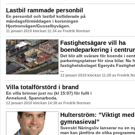
Lastbil rammade personbil
En personbil och lastbil kolliderade på
måndagsförmiddagen i korsningen
Hjortronvägen/Gusselbyvägen.
11 januari 2010 klockan 11:34 av Fredrik Norman
Fastighetsägare vill ha
boendeparkering i centru
Det blir allt svårare för boende i cen
parkeringsplatser för sina bilar. Nu 
fastighetsbolaget Egeryds Fastighete
...
12 januari 2010 klockan 11:28 av Fredrik 
Villa totalförstörd i brand
En villa brinner just nu (kl 15:07) för fullt i
Annelund, Spannarboda.
12 januari 2010 klockan 14:38 av Fredrik Norman
Hulterström: ”Viktigt med 
gymnasieval”
Svenskt Näringsliv lanserar nu en ny 
man kan jämföra de olika programm