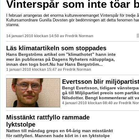
Vinterspår som inte töar 
I februari arrangeras det enorma kulturevenemanget Vinterspår för tredje år
Kultursamordnare Gunilla Dovsten gör bedömningen att detta fenomen har
stanna.
14 januari 2010 klockan 14:50 av
Fredrik Norman
Läs klimatartikeln som stoppades
Hans Bergströms artikel om ”klimathotet” hann inte
mer än publiceras på Dagens Nyheters nätupplaga,
innan den togs bort.Nu har Hans Bergström...
1 januari 2010 klockan 15:47 av Fredrik Norman
Evertsson blir miljöpartis
Bengt Evertsson, tidigare vänsterpart
gå till Miljöpartiet precis som parti
Nilsdotter. Bengt kommenterar att val
4 januari 2010 klockan 08:40 av Fredrik N
Misstänkt rattfyllo rammade
lyktstolpe
Natten till måndag greps en 64-årig man misstänkt
för rattfylleri. Mannen hade kört in i en lyktstolpe