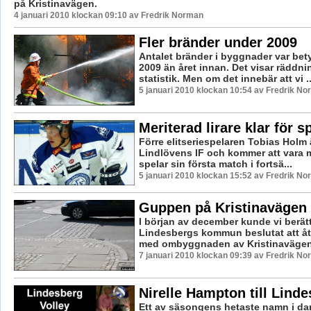
på Kristinavägen.
4 januari 2010 klockan 09:10 av Fredrik Norman
Fler bränder under 2009
Antalet bränder i byggnader var bety
2009 än året innan. Det visar räddn
statistik. Men om det innebär att vi ..
5 januari 2010 klockan 10:54 av Fredrik N
Meriterad lirare klar för s
Förre elitseriespelaren Tobias Holm är
Lindlövens IF och kommer att vara 
spelar sin första match i fortsä...
5 januari 2010 klockan 15:52 av Fredrik N
Guppen på Kristinavägen 
I början av december kunde vi berätt
Lindesbergs kommun beslutat att åt
med ombyggnaden av Kristinavägen. 
7 januari 2010 klockan 09:39 av Fredrik N
Nirelle Hampton till Lind
Ett av säsongens hetaste namn i da