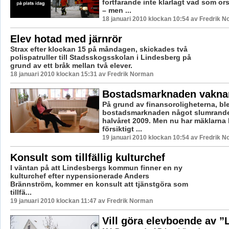
fortfarande inte klarlagt vad som o
– men ...
18 januari 2010 klockan 10:54 av Fredrik 
Elev hotad med järnrör
Strax efter klockan 15 på måndagen, skickades två
polispatruller till Stadsskogsskolan i Lindesberg på
grund av ett bråk mellan två elever.
18 januari 2010 klockan 15:31 av Fredrik Norman
Bostadsmarknaden vaknar
På grund av finansoroligheterna, bl
bostadsmarknaden något slumrande
halvåret 2009. Men nu har mäklarna b
försiktigt ...
19 januari 2010 klockan 10:54 av Fredrik 
Konsult som tillfällig kulturchef
I väntan på att Lindesbergs kommun finner en ny
kulturchef efter nypensionerade Anders
Brännström, kommer en konsult att tjänstgöra som
tillfä...
19 januari 2010 klockan 11:47 av Fredrik Norman
Vill göra elevboende av ”