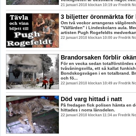
21 januari 2010 klockan 10:19 av Fredrik 
3 biljetter öronmärkta för
Om två veckor arrangeras välgören
”Välfärden” i Lindeskolans aula. Me
artisten Pugh Rogefeldts medverkan 
22 januari 2010 klockan 10:00 av Fredrik 
Brandorsaken förblir okä
För en vecka sedan totalförstördes 
tvåvåningsvilla, ett så kallat funkis
Bondskogsvägen i en totalbrand. B
och fö...
22 januari 2010 klockan 10:49 av Fredrik 
Död varg hittad i natt
På fredagen fick polisen hämta en 
hittades i norra länsdelen.
22 januari 2010 klockan 11:34 av Fredrik 