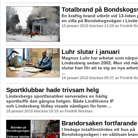
Totalbrand på Bondskogs
En kraftig brand utbröt vid 13-tiden 
en villa på Bondskogsvägen i Linde
15 januari 2010 klockan 13:20 av Fredrik 
Luhr slutar i januari
Magnus Luhr har arbetat som närpol
Lindesberg sedan 2002. Men vid må
slutar han för att ta sig an nya arbe
...
18 januari 2010 klockan 09:37 av Fredrik 
Sportklubbar hade trivsam helg
Lindesbergs sportfanatiker serverades en härlig
sportbuffé den gångna helgen. Både Lindlövens IF
och Lindesberg Volley visade nämligen fin form ...
18 januari 2010 klockan 10:10 av Fredrik Norman
Brandorsaken fortfarande
I fredags totalförstördes ett hus på
Bondskogsvägen i en våldsam brand