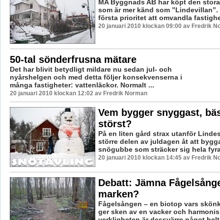
MA Byggnads AB har köpt den stora 
som är mer känd som ”Lindevillan”. 
första prioritet att omvandla fastighe
20 januari 2010 klockan 09:00 av Fredrik 
50-tal sönderfrusna mätare
Det har blivit betydligt mildare nu sedan jul- och
nyårshelgen och med detta följer konsekvenserna i
många fastigheter: vattenläckor. Normalt ...
20 januari 2010 klockan 12:02 av Fredrik Norman
Vem bygger snyggast, bäst
störst?
På en liten gård strax utanför Lind
större delen av juldagen åt att byg
snögubbe som sträcker sig hela fyra 
20 januari 2010 klockan 14:45 av Fredrik 
Debatt: Jämna Fågelsång
marken?
Fågelsången – en biotop vars skön
ger sken av en vacker och harmonis
verkligheten är dessvärre något helt 