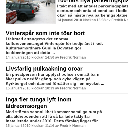
100-tals nya parkeringspl
I takt med att antalet parkeringsplat
centrum och antalet pendlare i kolle
ökar, så måste nya parkeringsplatser 
14 januari 2010 klockan 13:38 av Fredrik 
Vinterspår som inte töar bort
I februari arrangeras det enorma
kulturevenemanget Vinterspår för tredje året i rad.
Kultursamordnare Gunilla Dovsten gör
bedömningen att detta ...
14 januari 2010 klockan 14:50 av Fredrik Norman
Livsfarlig pulkaåkning oroar
En privatperson har upplyst polisen om att barn
åker pulka nedför gång- och cykelvägen på
Kyrkberget och därmed försätter sig i en mycket ...
15 januari 2010 klockan 10:39 av Fredrik Norman
Inga fler tunga lyft inom
äldreomsorgen
Med största sannolikhet kommer samtliga rum på
alla äldreboenden att få så kallade taklyftar
installerade under 2010. Detta förslag ligger för ...
15 januari 2010 klockan 11:14 av Fredrik Norman