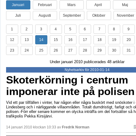
Januari
Februari
Mars
April
Maj
Juli
Augusti
September
Oktober
November
1
2
3
4
5
6
7
8
9
12
13
14
15
16
17
18
19
20
23
24
25
26
27
28
29
30
31
Under januari 2010 publicerades 48 artiklar
Nyhetsarkiv för 2010-01-14
Skoterkörning i centrum
imponerar inte på polisen
Vid ett par tillfällen i vinter, har någon eller några buskört med snöskoter i
Lindesberg och i närliggande villaområden. Totalt dumdristigt, farligt och o
polisen.-Förr eller senare kommer en olycka inträffa om det fortsätter så 
trafikpolis Pekka Kirsijärvi.
14 januari 2010 klockan 10:33 av
Fredrik Norman