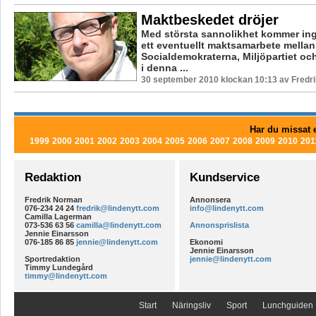
Maktbeskedet dröjer
Med största sannolikhet kommer in
ett eventuellt maktsamarbete mellan
Socialdemokraterna, Miljöpartiet och
i denna ...
30 september 2010 klockan 10:13 av Fredr
Har du missat e
1999
2000
2001
2002
2003
2004
2005
2006
2007
2008
2009
2010
201
Redaktion
Kundservice
Fredrik Norman
Annonsera
076-234 24 24
fredrik@lindenytt.com
info@lindenytt.com
Camilla Lagerman
073-536 63 56
camilla@lindenytt.com
Annonsprislista
Jennie Einarsson
076-185 86 85
jennie@lindenytt.com
Ekonomi
Jennie Einarsson
Sportredaktion
jennie@lindenytt.com
Timmy Lundegård
timmy@lindenytt.com
Start
Näringsliv
Sport
Lunchguiden