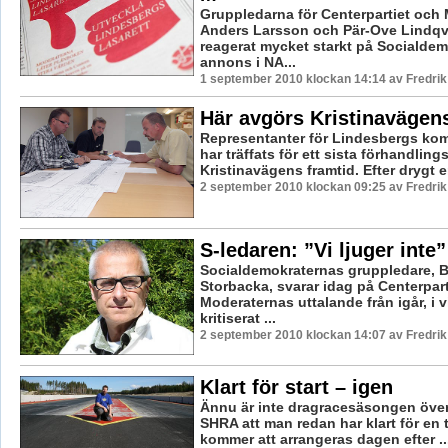
Gruppledarna för Centerpartiet och
Anders Larsson och Pär-Ove Lindqvi
reagerat mycket starkt på Socialde
annons i NA...
1 september 2010 klockan 14:14 av Fredri
Här avgörs Kristinavägen
Representanter för Lindesbergs k
har träffats för ett sista förhandlin
Kristinavägens framtid. Efter drygt e
2 september 2010 klockan 09:25 av Fredri
S-ledaren: ”Vi ljuger inte”
Socialdemokraternas gruppledare, 
Storbacka, svarar idag på Centerpar
Moderaternas uttalande från igår, i 
kritiserat ...
2 september 2010 klockan 14:07 av Fredri
Klart för start – igen
Ännu är inte dragracesäsongen över
SHRA att man redan har klart för en t
kommer att arrangeras dagen efter ..