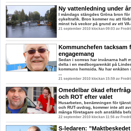
Ny vattenledning under å
I måndags stängdes Gröna bron för
cykeltrafik. Bron kommer nu att förbl
minst två veckor på grund av ett VA-
21 september 2010 klockan 09:03 av Fredr
Kommunchefen tacksam fö
engagemang
Sedan i somras har invånarna haft mö
delta i en medborgarenkät på Linde
kommuns hemsida. Nu har enkäten 
...
21 september 2010 klockan 15:59 av Fredr
Omedelbar ökad efterfrå
och ROT efter valet
Husarbeten, benämningen för tjäns
och RUT-avdrag, kommer inte att av
många företagare och anställda befar
22 september 2010 klockan 11:56 av Fredr
S-ledaren: ”Maktbeskedet