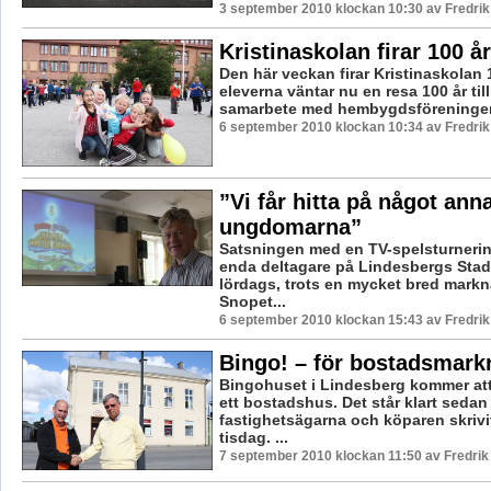
3 september 2010 klockan 10:30 av Fredri
Kristinaskolan firar 100 år
Den här veckan firar Kristinaskolan 
eleverna väntar nu en resa 100 år till
samarbete med hembygdsföreningen 
6 september 2010 klockan 10:34 av Fredri
”Vi får hitta på något anna
ungdomarna”
Satsningen med en TV-spelsturnering
enda deltagare på Lindesbergs Stads
lördags, trots en mycket bred markn
Snopet...
6 september 2010 klockan 15:43 av Fredri
Bingo! – för bostadsmar
Bingohuset i Lindesberg kommer att
ett bostadshus. Det står klart sedan
fastighetsägarna och köparen skrivit
tisdag. ...
7 september 2010 klockan 11:50 av Fredri