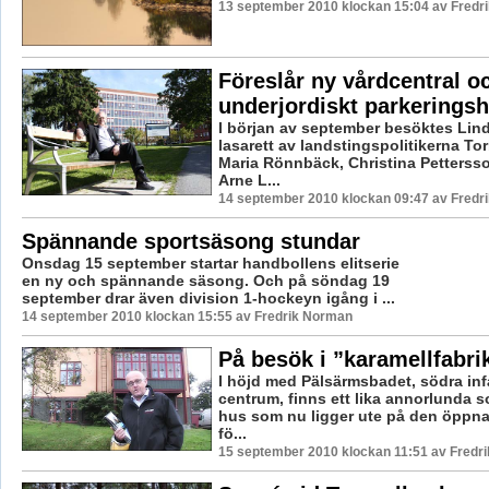
13 september 2010 klockan 15:04 av Fredr
Föreslår ny vårdcentral o
underjordiskt parkerings
I början av september besöktes Lin
lasarett av landstingspolitikerna Tor
Maria Rönnbäck, Christina Pettersso
Arne L...
14 september 2010 klockan 09:47 av Fredr
Spännande sportsäsong stundar
Onsdag 15 september startar handbollens elitserie
en ny och spännande säsong. Och på söndag 19
september drar även division 1-hockeyn igång i ...
14 september 2010 klockan 15:55 av Fredrik Norman
På besök i ”karamellfabri
I höjd med Pälsärmsbadet, södra infar
centrum, finns ett lika annorlunda 
hus som nu ligger ute på den öppn
fö...
15 september 2010 klockan 11:51 av Fredr