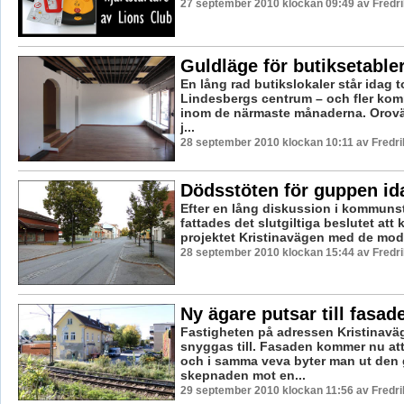
27 september 2010 klockan 09:49 av Fredr
Guldläge för butiksetable
En lång rad butikslokaler står idag 
Lindesbergs centrum – och fler komm
inom de närmaste månaderna. Orov
j...
28 september 2010 klockan 10:11 av Fredr
Dödsstöten för guppen id
Efter en lång diskussion i kommunst
fattades det slutgiltiga beslutet att
projektet Kristinavägen med de modi
28 september 2010 klockan 15:44 av Fredr
Ny ägare putsar till fasad
Fastigheten på adressen Kristinaväg
snyggas till. Fasaden kommer nu at
och i samma veva byter man ut den 
skepnaden mot en...
29 september 2010 klockan 11:56 av Fredr