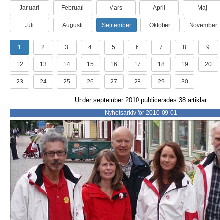
Januari
Februari
Mars
April
Maj
Juli
Augusti
September
Oktober
November
1
2
3
4
5
6
7
8
9
12
13
14
15
16
17
18
19
20
23
24
25
26
27
28
29
30
Under september 2010 publicerades 38 artiklar
Nyhetsarkiv för 2010-09-01