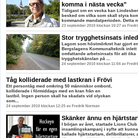
komma i nästa vecka”
Tidigast om en vecka kan Lindesber
besked om vilka som skall styra k
kommande mandatperioden. Detta me
23 september 2010 klockan 10:27 av Fredr
Stor trygghetsinsats inle
Lagom som höstmörkret har gjort en
Bergslagens Kommunalteknik inlett
omfattande arbetsinsats för att öka
trygghetskänslan på ...
24 september 2010 klockan 11:04 av Fredr
Tåg kolliderade med lastkran i Frövi
Ett persontåg med omkring 50 människor ombord,
kolliderade i förmiddags med en kran från en
lastbil. Ingen person skall ha skadats vid olyckan
som...
24 september 2010 klockan 12:25 av Fredrik Norman
Skänker ännu en hjärtstar
I början av året, startade Lions Clu
insamlingskampanj i syfte att kunna
kallade hjärtstartare, defibrillatorer, a