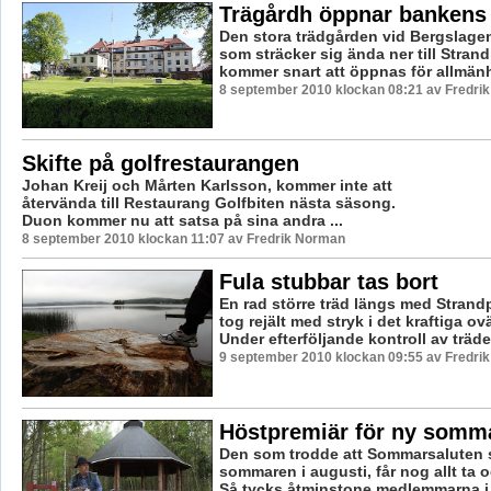
Trägårdh öppnar bankens 
Den stora trädgården vid Bergslage
som sträcker sig ända ner till Stra
kommer snart att öppnas för allmänhe
8 september 2010 klockan 08:21 av Fredri
Skifte på golfrestaurangen
Johan Kreij och Mårten Karlsson, kommer inte att
återvända till Restaurang Golfbiten nästa säsong.
Duon kommer nu att satsa på sina andra ...
8 september 2010 klockan 11:07 av Fredrik Norman
Fula stubbar tas bort
En rad större träd längs med Stran
tog rejält med stryk i det kraftiga ov
Under efterföljande kontroll av träden
9 september 2010 klockan 09:55 av Fredri
Höstpremiär för ny somm
Den som trodde att Sommarsaluten s
sommaren i augusti, får nog allt ta 
Så tycks åtminstone medlemmarna i L