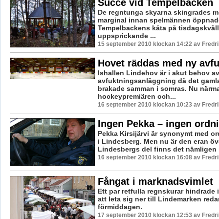
Succé vid Tempelbacken
De regntunga skyarna skingrades 
marginal innan spelmännen öppnade
Tempelbackens kåta på tisdagskväll
uppsprickande ...
15 september 2010 klockan 14:22 av Fredr
Hovet räddas med ny avfu
Ishallen Lindehov är i akut behov a
avfuktningsanläggning då det gaml
brakade samman i somras. Nu närma
hockeypremiären och...
16 september 2010 klockan 10:23 av Fredr
Ingen Pekka – ingen ordn
Pekka Kirsijärvi är synonymt med ord
i Lindesberg. Men nu är den eran öv
Lindesbergs del finns det nämligen i
16 september 2010 klockan 16:08 av Fredr
Fångat i marknadsvimlet
Ett par retfulla regnskurar hindrade i
att leta sig ner till Lindemarken reda
förmiddagen.
17 september 2010 klockan 12:53 av Fredr