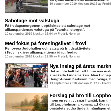
10 september 2010 klockan 10:15 av Fredr
Sabotage mot valstuga
På fredagsmorgonen upptäcktes ett sabotage mot
allianspartiernas valstuga på ”varuhallstorget”.
10 september 2010 klockan 15:04 av Fredrik Norman
Med fokus på föreningslivet i frövi
Renovera Judohallen och satsa på fritidsaktiviteter
i Frövi, skriver allianspartierna idag, fredag.
10 september 2010 klockan 18:50 av Fredrik Norman
Nya inslag på årets mark
Det är inte helt lätt att finna nya ins
späckade Lindemarken. Men Lionsp
Bengt-Göran Karlsson med övriga, ha
13 september 2010 klockan 11:42 av Fredr
Förslag på bro till Lopph
Inom en relativt snar framtid, kan ti
till Loppholmarna komma att öka rejä
områdets södra ände är nämligen ett 