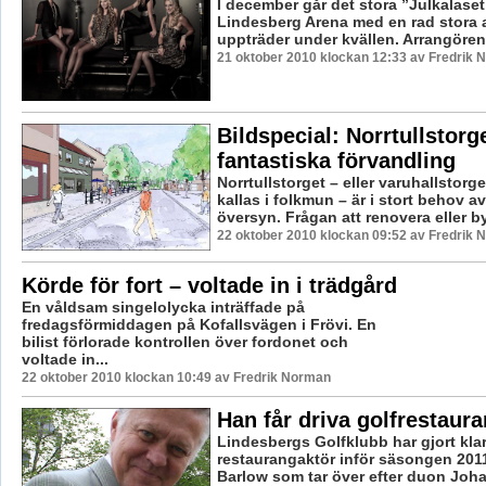
I december går det stora ”Julkalaset
Lindesberg Arena med en rad stora a
uppträder under kvällen. Arrangören 
21 oktober 2010 klockan 12:33 av Fredrik
Bildspecial: Norrtullstorg
fantastiska förvandling
Norrtullstorget – eller varuhallstorg
kallas i folkmun – är i stort behov av
översyn. Frågan att renovera eller b
22 oktober 2010 klockan 09:52 av Fredrik
Körde för fort – voltade in i trädgård
En våldsam singelolycka inträffade på
fredagsförmiddagen på Kofallsvägen i Frövi. En
bilist förlorade kontrollen över fordonet och
voltade in...
22 oktober 2010 klockan 10:49 av Fredrik Norman
Han får driva golfrestaur
Lindesbergs Golfklubb har gjort kla
restaurangaktör inför säsongen 2011
Barlow som tar över efter duon Johan