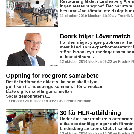
Restaurang Målet i Lindesberg Aren
ingen restaurangchef. Det har styre
beslutat.-Jag förstår inte riktigt hur 
11 oktober 2010 klockan 11:49 av Fredrik 
Boork följer Lövenmatch
För den något yngre publiken är han
mest känd som expertkommentator i
större ishockeyturneringar samt so
elitserietränare...
12 oktober 2010 klockan 09:22 av Fredrik
Öppning för rödgrönt samarbete
Det är fortfarande oklart vilka som skall styra
politiken i Lindesbergs kommun. I förra veckan
låste sig förhandlingarna mellan
Socialdemokraterna...
13 oktober 2010 klockan 09:21 av Fredrik Norman
30 får HLR-utbildning
Under året har totalt tre hjärtstartare
olika sportanläggningar och förenin
Lindesberg av Lions Club. I samband
13 oktober 2010 klockan 10:50 av Fredrik