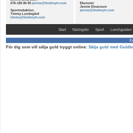
076-185 86 85
jennie@lindenytt.com
Ekonomi
Jennie Einarsson
Sportredaktion
jennie@lindenytt.com
Timmy Lundegård
timmy@lindenytt.com
Start
Näringsliv
Sport
Lunchguiden
Ex
För dig som vill sälja guld tryggt online:
Sälja guld med Guldb