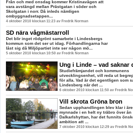
Från och med onsdag kommer Kristinavägen att
vara avstängd mellan Prästgatan i söder och
Skolgatan i norr. Då inleds nämligen
ombyggnadsetappen...
4 oktober 2010 klockan 11:23 av Fredrik Norman
SD nära vågmästarroll
Det blir inget rödgrönt samarbete i Lindesbergs
kommun som det ser ut idag. Förhandlingarna har
låst sig då Miljöpartiet inte ser någon mö...
5 oktober 2010 klockan 10:50 av Fredrik Norman
Ung i Linde – vad saknar 
Studiefrämjandet och kommunens
utvecklingsenhet, vill reda ut begr
för alla. Vad är det egentligen som s
Lindesberg när det ...
6 oktober 2010 klockan 11:50 av Fredrik N
Vill skrota Gröna bron
Sedan upphandlingen blev klar i är
mynnade i en helt ny träbro över ån 
Dalkarlshyttan, har det funnits öns
ambition att ...
7 oktober 2010 klockan 12:29 av Fredrik N