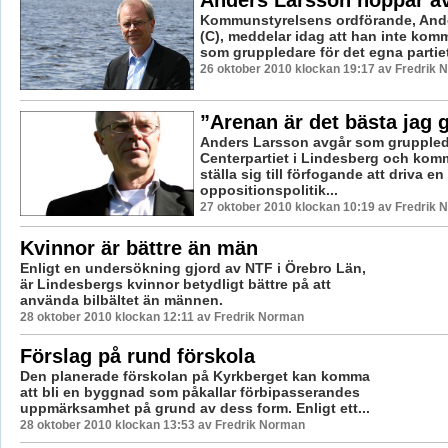
Anders Larsson hoppar a
Kommunstyrelsens ordförande, And
(C), meddelar idag att han inte komm
som gruppledare för det egna partiet
26 oktober 2010 klockan 19:17 av Fredrik
”Arenan är det bästa jag g
Anders Larsson avgår som gruppled
Centerpartiet i Lindesberg och komm
ställa sig till förfogande att driva en
oppositionspolitik...
27 oktober 2010 klockan 10:19 av Fredrik
Kvinnor är bättre än män
Enligt en undersökning gjord av NTF i Örebro Län,
är Lindesbergs kvinnor betydligt bättre på att
använda bilbältet än männen.
28 oktober 2010 klockan 12:11 av Fredrik Norman
Förslag på rund förskola
Den planerade förskolan på Kyrkberget kan komma
att bli en byggnad som påkallar förbipasserandes
uppmärksamhet på grund av dess form. Enligt ett...
28 oktober 2010 klockan 13:53 av Fredrik Norman