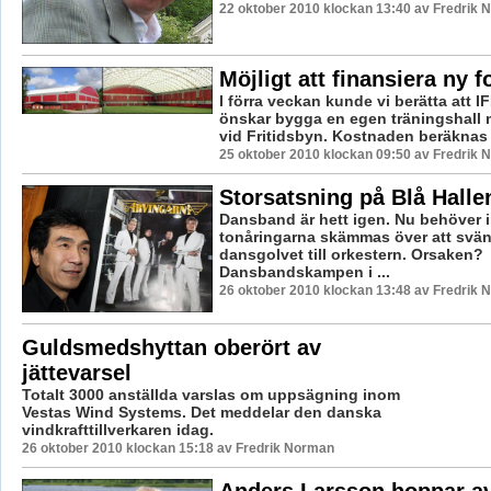
22 oktober 2010 klockan 13:40 av Fredrik
Möjligt att finansiera ny f
I förra veckan kunde vi berätta att 
önskar bygga en egen träningshall
vid Fritidsbyn. Kostnaden beräknas til
25 oktober 2010 klockan 09:50 av Fredrik
Storsatsning på Blå Halle
Dansband är hett igen. Nu behöver 
tonåringarna skämmas över att svän
dansgolvet till orkestern. Orsaken?
Dansbandskampen i ...
26 oktober 2010 klockan 13:48 av Fredrik
Guldsmedshyttan oberört av
jättevarsel
Totalt 3000 anställda varslas om uppsägning inom
Vestas Wind Systems. Det meddelar den danska
vindkrafttillverkaren idag.
26 oktober 2010 klockan 15:18 av Fredrik Norman