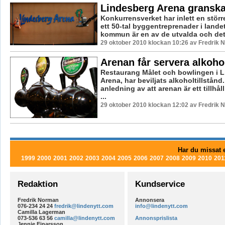
Lindesberg Arena gransk
Konkurrensverket har inlett en stör
ett 50-tal byggentreprenader i lande
kommun är en av de utvalda och det ä
29 oktober 2010 klockan 10:26 av Fredrik
Arenan får servera alkoho
Restaurang Målet och bowlingen i 
Arena, har beviljats alkoholtillstån
anledning av att arenan är ett tillhå
...
29 oktober 2010 klockan 12:02 av Fredrik
Har du missat e
1999
2000
2001
2002
2003
2004
2005
2006
2007
2008
2009
2010
201
Redaktion
Kundservice
Fredrik Norman
Annonsera
076-234 24 24
fredrik@lindenytt.com
info@lindenytt.com
Camilla Lagerman
073-536 63 56
camilla@lindenytt.com
Annonsprislista
Jennie Einarsson