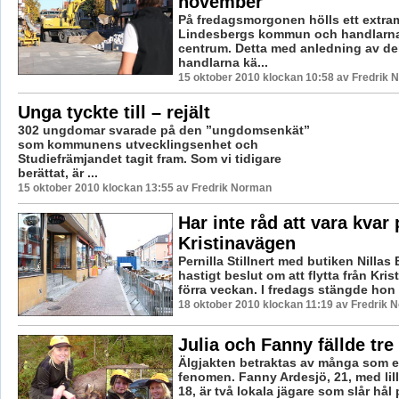
november
På fredagsmorgonen hölls ett extra
Lindesbergs kommun och handlarna 
centrum. Detta med anledning av de
handlarna kä...
15 oktober 2010 klockan 10:58 av Fredrik
Unga tyckte till – rejält
302 ungdomar svarade på den ”ungdomsenkät”
som kommunens utvecklingsenhet och
Studiefrämjandet tagit fram. Som vi tidigare
berättat, är ...
15 oktober 2010 klockan 13:55 av Fredrik Norman
Har inte råd att vara kvar 
Kristinavägen
Pernilla Stillnert med butiken Nillas
hastigt beslut om att flytta från Kris
förra veckan. I fredags stängde hon s
18 oktober 2010 klockan 11:19 av Fredrik 
Julia och Fanny fällde tre
Älgjakten betraktas av många som e
fenomen. Fanny Ardesjö, 21, med lill
18, är två lokala jägare som slår hål p