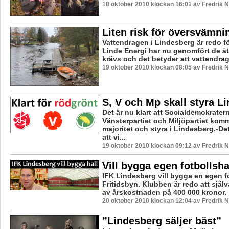
18 oktober 2010 klockan 16:01 av Fredrik
Liten risk för översvämni
Vattendragen i Lindesberg är redo f
Linde Energi har nu genomfört de å
krävs och det betyder att vattendrage
19 oktober 2010 klockan 08:05 av Fredrik
S, V och Mp skall styra L
Det är nu klart att Socialdemokrater
Vänsterpartiet och Miljöpartiet komm
majoritet och styra i Lindesberg.-De
att vi...
19 oktober 2010 klockan 09:12 av Fredrik
Vill bygga egen fotbollsha
IFK Lindesberg vill bygga en egen fo
Fritidsbyn. Klubben är redo att själv
av årskostnaden på 400 000 kronor. .
20 oktober 2010 klockan 12:04 av Fredrik
”Lindesberg säljer bäst”