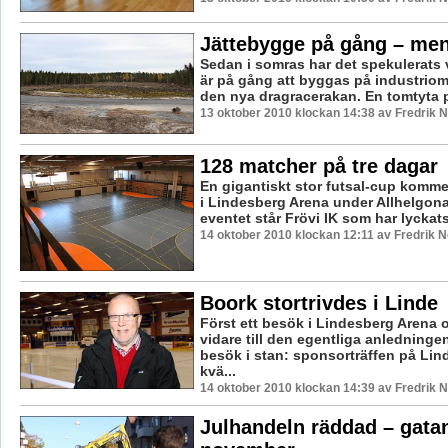
Jättebygge på gång – me
Sedan i somras har det spekulerats 
är på gång att byggas på industriom
den nya dragracerakan. En tomtyta på
13 oktober 2010 klockan 14:38 av Fredrik
128 matcher på tre dagar
En gigantiskt stor futsal-cup komme
i Lindesberg Arena under Allhelgo
eventet står Frövi IK som har lyckats
14 oktober 2010 klockan 12:11 av Fredrik 
Boork stortrivdes i Linde
Först ett besök i Lindesberg Arena
vidare till den egentliga anledningen
besök i stan: sponsorträffen på Li
kvä...
14 oktober 2010 klockan 14:39 av Fredrik
Julhandeln räddad – gata