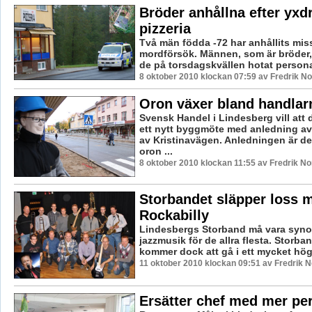
Bröder anhållna efter yx
pizzeria
Två män födda -72 har anhållits mis
mordförsök. Männen, som är bröder, 
de på torsdagskvällen hotat personal
8 oktober 2010 klockan 07:59 av Fredrik N
Oron växer bland handlar
Svensk Handel i Lindesberg vill att
ett nytt byggmöte med anledning 
av Kristinavägen. Anledningen är d
oron ...
8 oktober 2010 klockan 11:55 av Fredrik N
Storbandet släpper loss 
Rockabilly
Lindesbergs Storband må vara syn
jazzmusik för de allra flesta. Storba
kommer dock att gå i ett mycket hög
11 oktober 2010 klockan 09:51 av Fredrik 
Ersätter chef med mer pe