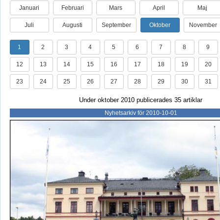
Januari
Februari
Mars
April
Maj
Juli
Augusti
September
Oktober
November
1
2
3
4
5
6
7
8
9
12
13
14
15
16
17
18
19
20
23
24
25
26
27
28
29
30
31
Under oktober 2010 publicerades 35 artiklar
Nyhetsarkiv för 2010-10-01