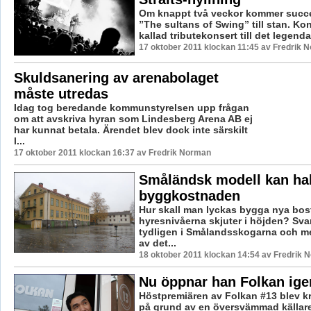
Om knappt två veckor kommer succ
”The sultans of Swing” till stan. Ko
kallad tributekonsert till det legendar
17 oktober 2011 klockan 11:45 av Fredrik 
Skuldsanering av arenabolaget
måste utredas
Idag tog beredande kommunstyrelsen upp frågan
om att avskriva hyran som Lindesberg Arena AB ej
har kunnat betala. Ärendet blev dock inte särskilt
l...
17 oktober 2011 klockan 16:37 av Fredrik Norman
Småländsk modell kan ha
byggkostnaden
Hur skall man lyckas bygga nya bost
hyresnivåerna skjuter i höjden? Svar
tydligen i Smålandsskogarna och m
av det...
18 oktober 2011 klockan 14:54 av Fredrik 
Nu öppnar han Folkan ige
Höstpremiären av Folkan #13 blev kr
på grund av en översvämmad källare 