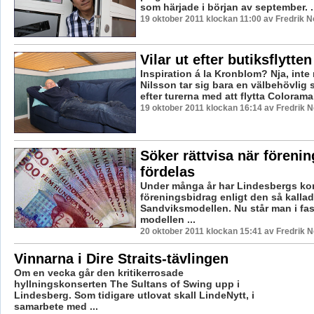
som härjade i början av september. ..
19 oktober 2011 klockan 11:00 av Fredrik 
Vilar ut efter butiksflytten
Inspiration á la Kronblom? Nja, inte 
Nilsson tar sig bara en välbehövlig 
efter turerna med att flytta Coloramab
19 oktober 2011 klockan 16:14 av Fredrik 
Söker rättvisa när föreni
fördelas
Under många år har Lindesbergs ko
föreningsbidrag enligt den så kalla
Sandviksmodellen. Nu står man i fas
modellen ...
20 oktober 2011 klockan 15:41 av Fredrik 
Vinnarna i Dire Straits-tävlingen
Om en vecka går den kritikerrosade
hyllningskonserten The Sultans of Swing upp i
Lindesberg. Som tidigare utlovat skall LindeNytt, i
samarbete med ...