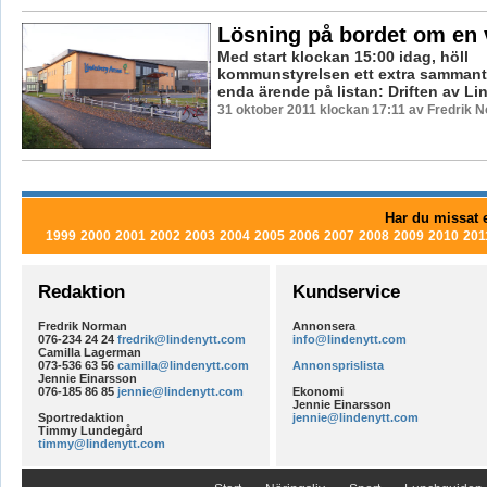
Lösning på bordet om en 
Med start klockan 15:00 idag, höll
kommunstyrelsen ett extra sammant
enda ärende på listan: Driften av L
31 oktober 2011 klockan 17:11 av Fredrik 
Har du missat e
1999
2000
2001
2002
2003
2004
2005
2006
2007
2008
2009
2010
201
Redaktion
Kundservice
Fredrik Norman
Annonsera
076-234 24 24
fredrik@lindenytt.com
info@lindenytt.com
Camilla Lagerman
073-536 63 56
camilla@lindenytt.com
Annonsprislista
Jennie Einarsson
076-185 86 85
jennie@lindenytt.com
Ekonomi
Jennie Einarsson
Sportredaktion
jennie@lindenytt.com
Timmy Lundegård
timmy@lindenytt.com