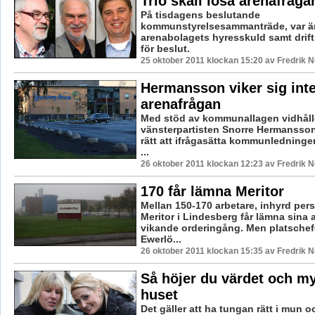
Trio skall lösa arenafråga
På tisdagens beslutande
kommunstyrelsesammanträde, var är
arenabolagets hyresskuld samt drif
för beslut.
25 oktober 2011 klockan 15:20 av Fredrik 
Hermansson viker sig inte
arenafrågan
Med stöd av kommunallagen vidhåll
vänsterpartisten Snorre Hermansson 
rätt att ifrågasätta kommunledningen
...
26 oktober 2011 klockan 12:23 av Fredrik 
170 får lämna Meritor
Mellan 150-170 arbetare, inhyrd pers
Meritor i Lindesberg får lämna sina 
vikande orderingång. Men platschefe
Ewerlö...
26 oktober 2011 klockan 15:35 av Fredrik 
Så höjer du värdet och my
huset
Det gäller att ha tungan rätt i mun 