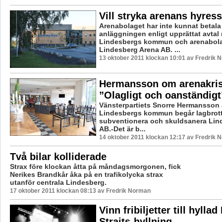
Vill stryka arenans hyres
Arenabolaget har inte kunnat betala
anläggningen enligt upprättat avtal
Lindesbergs kommun och arenabola
Lindesberg Arena AB. ...
13 oktober 2011 klockan 10:01 av Fredrik 
Hermansson om arenakri
”Olagligt och oanständigt
Vänsterpartiets Snorre Hermansson 
Lindesbergs kommun begår lagbrott
subventionera och skuldsanera Lin
AB.-Det är b...
14 oktober 2011 klockan 12:17 av Fredrik 
Två bilar kolliderade
Strax före klockan åtta på måndagsmorgonen, fick
Nerikes Brandkår åka på en trafikolycka strax
utanför centrala Lindesberg.
17 oktober 2011 klockan 08:13 av Fredrik Norman
Vinn fribiljetter till hyllad
Straits-hyllning