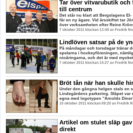
Tar över vitvarubutik och 
till centrum
Det står nu klart att Bergslagens El-
får en ny ägare. Vid årsskiftet tar J
över verksamheten efter Reine Krönst
7 oktober 2011 klockan 13:49 av Fredrik N
Lindlöven satsar på de yn
På måndagar och torsdagar tränar d
spelarna i hockeyföreningen, nämlig
nioåringarna, och det är med mycket 
7 oktober 2011 klockan 14:27 av Fredrik N
Bröt tån när han skulle hi
Under den gångna helgen stals en s
Lindegårdens parkering. Släpet var
egna med logotypen ”Arnolds Diner” 
10 oktober 2011 klockan 09:20 av Fredrik 
Artikel om stulet släp gav
direkt