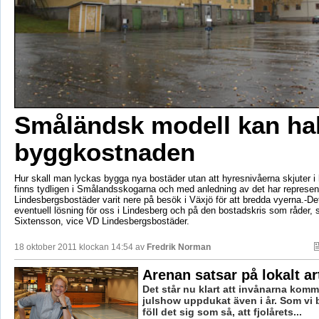
Småländsk modell kan ha
byggkostnaden
Hur skall man lyckas bygga nya bostäder utan att hyresnivåerna skjuter i
finns tydligen i Smålandsskogarna och med anledning av det har represent
Lindesbergsbostäder varit nere på besök i Växjö för att bredda vyerna.-De
eventuell lösning för oss i Lindesberg och på den bostadskris som råder, 
Sixtensson, vice VD Lindesbergsbostäder.
18 oktober 2011 klockan 14:54 av
Fredrik Norman
Arenan satsar på lokalt art
Det står nu klart att invånarna komme
julshow uppdukat även i år. Som vi b
föll det sig som så, att fjolårets...