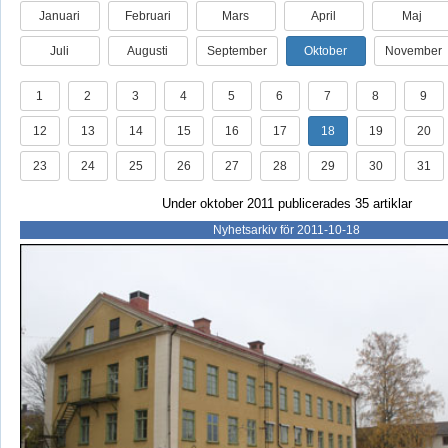
Januari
Februari
Mars
April
Maj
Juli
Augusti
September
Oktober
November
1
2
3
4
5
6
7
8
9
12
13
14
15
16
17
18
19
20
23
24
25
26
27
28
29
30
31
Under oktober 2011 publicerades 35 artiklar
Nyhetsarkiv för 2011-10-18