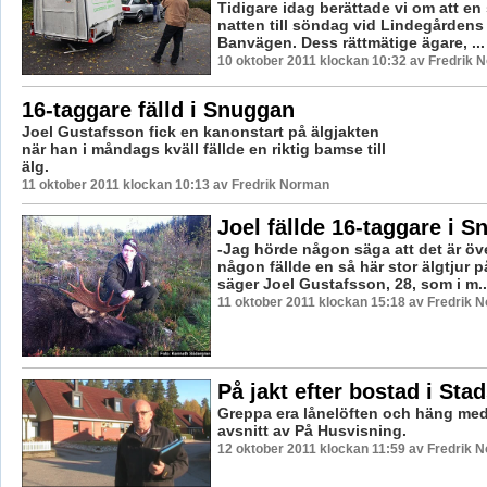
Tidigare idag berättade vi om att en 
natten till söndag vid Lindegården
Banvägen. Dess rättmätige ägare, ...
10 oktober 2011 klockan 10:32 av Fredrik 
16-taggare fälld i Snuggan
Joel Gustafsson fick en kanonstart på älgjakten
när han i måndags kväll fällde en riktig bamse till
älg.
11 oktober 2011 klockan 10:13 av Fredrik Norman
Joel fällde 16-taggare i 
-Jag hörde någon säga att det är öv
någon fällde en så här stor älgtjur 
säger Joel Gustafsson, 28, som i m..
11 oktober 2011 klockan 15:18 av Fredrik 
På jakt efter bostad i St
Greppa era lånelöften och häng med
avsnitt av På Husvisning.
12 oktober 2011 klockan 11:59 av Fredrik 