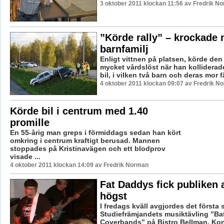
3 oktober 2011 klockan 11:56 av Fredrik N
”Körde rally” – krockade
barnfamilj
Enligt vittnen på platsen, körde d
mycket vårdslöst när han kollidera
bil, i vilken två barn och deras mor fä
4 oktober 2011 klockan 09:07 av Fredrik N
Körde bil i centrum med 1.40
promille
En 55-årig man greps i förmiddags sedan han kört
omkring i centrum kraftigt berusad. Mannen
stoppades på Kristinavägen och ett blodprov
visade ...
4 oktober 2011 klockan 14:09 av Fredrik Norman
Fat Daddys fick publiken a
högst
I fredags kväll avgjordes det första s
Studiefrämjandets musiktävling ”Bat
Coverbands” på Bistro Bellman. Konc