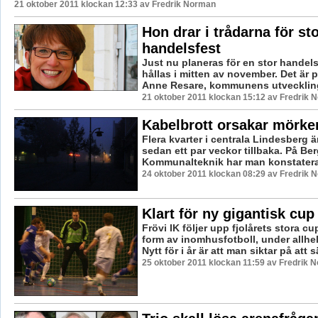
21 oktober 2011 klockan 12:33 av Fredrik Norman
Hon drar i trådarna för st
handelsfest
Just nu planeras för en stor handels
hållas i mitten av november. Det är på
Anne Resare, kommunens utveckling
21 oktober 2011 klockan 15:12 av Fredrik 
Kabelbrott orsakar mörke
Flera kvarter i centrala Lindesberg ä
sedan ett par veckor tillbaka. På Be
Kommunalteknik har man konstaterat a
24 oktober 2011 klockan 08:29 av Fredrik 
Klart för ny gigantisk cup
Frövi IK följer upp fjolårets stora cup
form av inomhusfotboll, under allh
Nytt för i år är att man siktar på att sä
25 oktober 2011 klockan 11:59 av Fredrik 