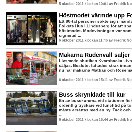
5 oktober 2011 klockan 10:01 av Fredrik N
Höstmodet värmde upp F
Ett 80-tal personer sökte sig i måndag
Folkets Hus i Lindesberg för att spa
höstmodet. Modevisningen var som 
signerad ...
6 oktober 2011 klockan 11:46 av Fredrik N
Makarna Rudenvall säljer
Livsmedelsbutiken Kvarnbacka Livs 
säljas. Beslutet fattades strax inn
nu har makarna Mattias och Rosema
...
6 oktober 2011 klockan 15:11 av Fredrik N
Buss skrynklade till kur
En av busskurerna vid stationen fic
ordentlig tryckare vid lunchtid på 
måste ersättas med en ny. Tack och 
...
6 oktober 2011 klockan 15:44 av Fredrik N