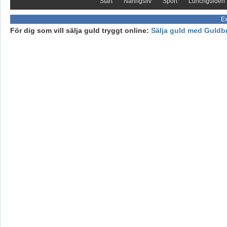
Start
Näringsliv
Sport
Lunchguiden
Ex
För dig som vill sälja guld tryggt online:
Sälja guld med Guldb