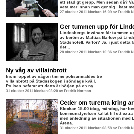
ett stadigt grepp. Men sedan då? V
veta mer innan man ger sig i kast med
27 oktober 2011 klockan 16:09 av Fredrik 
Ger tummen upp för Lind
Lindesbergs invånare får tummen u
av beröm av Mattias Barlow på Lind
Stadshotell. Varför? Ja, i just detta f
det...
28 oktober 2011 klockan 10:36 av Fredrik 
Ny våg av villainbrott
Inom loppet av någon timme polisanmäldes tre
villainbrott på Stadsskogen i söndags kväll.
Polisen befarar att detta är början på en ny ...
31 oktober 2011 klockan 08:20 av Fredrik Norman
Ceder om turerna kring a
Klockan 15:00 idag, måndag, har be
kommunstyrelsen kallat till ett extra
med anledning av situationen med 
Arena.
31 oktober 2011 klockan 08:58 av Fredrik 