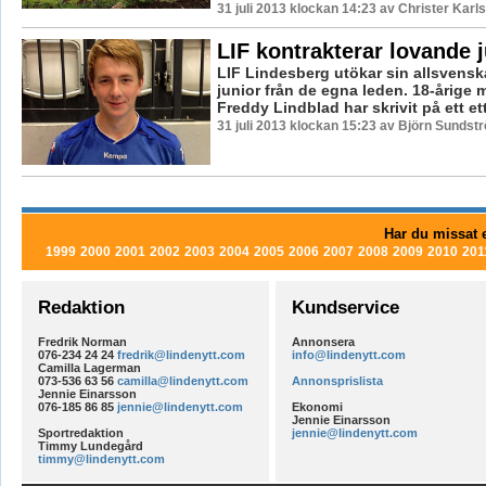
31 juli 2013 klockan 14:23 av Christer Karl
LIF kontrakterar lovande j
LIF Lindesberg utökar sin allsvens
junior från de egna leden. 18-årige 
Freddy Lindblad har skrivit på ett ett
31 juli 2013 klockan 15:23 av Björn Sundst
Har du missat e
1999
2000
2001
2002
2003
2004
2005
2006
2007
2008
2009
2010
201
Redaktion
Kundservice
Fredrik Norman
Annonsera
076-234 24 24
fredrik@lindenytt.com
info@lindenytt.com
Camilla Lagerman
073-536 63 56
camilla@lindenytt.com
Annonsprislista
Jennie Einarsson
076-185 86 85
jennie@lindenytt.com
Ekonomi
Jennie Einarsson
Sportredaktion
jennie@lindenytt.com
Timmy Lundegård
timmy@lindenytt.com