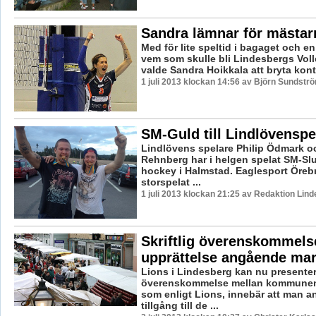
Sandra lämnar för mästar
Med för lite speltid i bagaget och e
vem som skulle bli Lindesbergs Voll
valde Sandra Hoikkala att bryta kontr
1 juli 2013 klockan 14:56 av Björn Sundstr
SM-Guld till Lindlövenspe
Lindlövens spelare Philip Ödmark 
Rehnberg har i helgen spelat SM-Slu
hockey i Halmstad. Eaglesport Öreb
storspelat ...
1 juli 2013 klockan 21:25 av Redaktion Lind
Skriftlig överenskommels
upprättelse angående ma
Lions i Lindesberg kan nu presente
överenskommelse mellan kommunen
som enligt Lions, innebär att man a
tillgång till de ...