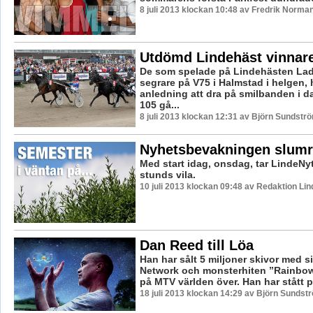
8 juli 2013 klockan 10:48 av Fredrik Norma
Utdömd Lindehäst vinnar
De som spelade på Lindehästen La
segrare på V75 i Halmstad i helgen, h
anledning att dra på smilbanden i da
105 gå...
8 juli 2013 klockan 12:31 av Björn Sundstr
Nyhetsbevakningen slumr
Med start idag, onsdag, tar LindeNy
stunds vila.
10 juli 2013 klockan 09:48 av Redaktion Li
Dan Reed till Löa
Han har sålt 5 miljoner skivor med s
Network och monsterhiten ”Rainbow 
på MTV världen över. Han har stått på
18 juli 2013 klockan 14:29 av Björn Sundst