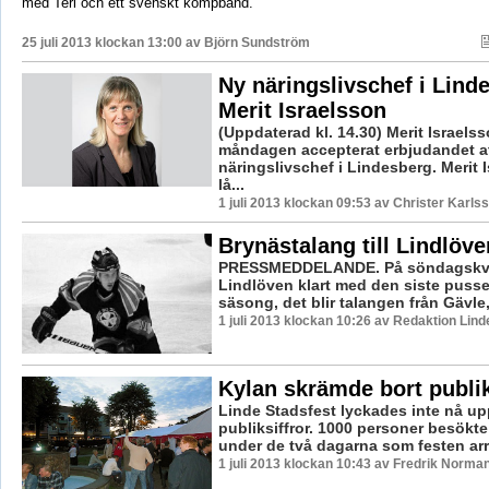
med Teri och ett svenskt kompband.
25 juli 2013 klockan 13:00 av
Björn Sundström
Ny näringslivschef i Linde
Merit Israelsson
(Uppdaterad kl. 14.30) Merit Israels
måndagen accepterat erbjudandet at
näringslivschef i Lindesberg. Merit 
lå...
1 juli 2013 klockan 09:53 av Christer Karls
Brynästalang till Lindlöve
PRESSMEDDELANDE. På söndagskvä
Lindlöven klart med den siste pusselb
säsong, det blir talangen från Gävle,
1 juli 2013 klockan 10:26 av Redaktion Lind
Kylan skrämde bort publi
Linde Stadsfest lyckades inte nå upp 
publiksiffror. 1000 personer besökt
under de två dagarna som festen arr
1 juli 2013 klockan 10:43 av Fredrik Norma