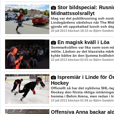
Stor bildspecial: Rusnin
Midnattssolsrallyt
Idag var det publikrusning och nosta
Lindegårdens värdshus när The Mid
gjorde ett uppskattad lunch och dep
20 juli 2013 klockan 18:15 av Björn Sundst
En magisk kväll i Löa
Sommarkvällen var lika varm som m
mötte. Läsken av det klassiska mär
kylde bättre än den ljumma kvällsbris
22 juli 2013 klockan 02:03 av Björn Sundst
Ispremiär i Linde för Ö
Hockey
Officiellt så har det nyblivna SHL-la
Hockey den första riktiga isträninge
hemma i Behrn Arena, men redan i kvä
23 juli 2013 klockan 01:58 av Björn Sundst
Offensiva Anna backar ald