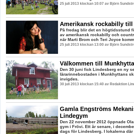
25 juli 2013 klockan 10:07 av Björn Sundst
Amerikansk rockabilly till
På fredag blir det en högtidsstund fö
av amerikansk rockabilly och count
när Marti Brom och Teri Joyce komme
25 juli 2013 klockan 13:00 av Björn Sundst
Välkommen till Munkhytt
Den 30 juni fick Lindesberg en ny s
lärarinnebostaden i Munkhyttans 
invigdes.
30 juli 2013 klockan 15:40 av Redaktion Li
Gamla Engströms Mekanis
Lindegym
Den 22 november 2012 öppnade Ola 
gym i Frövi. Ett år senare, i decembe
dags för Lindesberg. I lokalerna där t