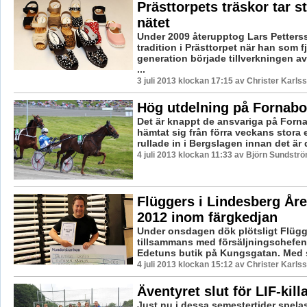
Prästtorpets träskor tar s
nätet
Under 2009 återupptog Lars Petter
tradition i Prästtorpet när han som f
generation började tillverkningen av 
...
3 juli 2013 klockan 17:15 av Christer Karls
Hög utdelning på Fornab
Det är knappt de ansvariga på Forn
hämtat sig från förra veckans stora 
rullade in i Bergslagen innan det är d
4 juli 2013 klockan 11:33 av Björn Sundstr
Flüggers i Lindesberg Åre
2012 inom färgkedjan
Under onsdagen dök plötsligt Flügg
tillsammans med försäljningschefen 
Edetuns butik på Kungsgatan. Med s
4 juli 2013 klockan 15:12 av Christer Karls
Äventyret slut för LIF-kill
Just nu i dessa semestertider spelas