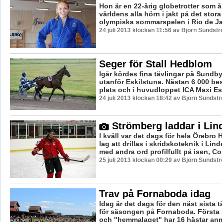
Hon är en 22-årig globetrotter som å
världens alla hörn i jakt på det stora
olympiska sommarspelen i Rio de Jan
24 juli 2013 klockan 11:56 av Björn Sundst
Seger för Stall Hedblom
Igår kördes fina tävlingar på Sundb
utanför Eskilstuna. Nästan 6 000 be
plats och i huvudloppet ICA Maxi Esk
24 juli 2013 klockan 18:42 av Björn Sundst
Strömberg laddar i Lin
I kväll var det dags för hela Örebro
lag att drillas i skridskoteknik i Lin
med andra ord profilfullt på isen, Co
25 juli 2013 klockan 00:29 av Björn Sundst
Trav på Fornaboda idag
Idag är det dags för den näst sista 
för säsongen på Fornaboda. Första s
och "hemmalaget" har 16 hästar anmä