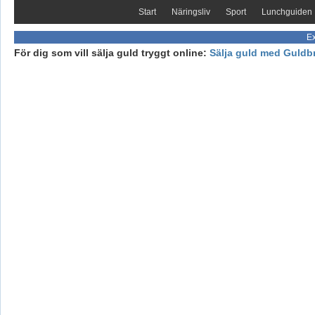
Start
Näringsliv
Sport
Lunchguiden
Ex
För dig som vill sälja guld tryggt online:
Sälja guld med Guldb