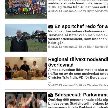
världens största handbollsturnering
1106 lag deltar från 43 nationer och L
4 juli 2013 klockan 23:02 av Björn Sundstr
En sportchef redo för al
När vi vandrar vidare i kulisserna r
Travbana så hittar vi en man med s
västerbottensdialekt, som under en
helst går...
5 juli 2013 klockan 13:38 av Björn Sundstr
Regional tillväxt nödvändi
överlevnad
Almedalsveckan lider mot sitt slut 
träffar en av de som medverkat unde
Christer Trägårdh, VD för Bergslage
...
5 juli 2013 klockan 15:20 av Christer Karls
Bildspecial: Parkvimme
Omkring 600 personer hade sökt sig t
Lindesbergs Stadshotell i lördags kv
sommarens första Parkfest dundrad