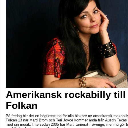
Amerikansk rockabilly till
Folkan
På fredag blir det en högtidsstund för alla älskare av amerikansk rockabil
Folkan 13 när Marti Brom och Teri Joyce kommer ända från Austin Texas f
med sin musik. Inte sedan 2005 har Marti turnerat i Sverige, men nu gör h