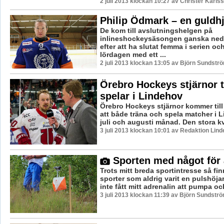
2 juli 2013 klockan 10:27 av Christer Karls
Philip Ödmark – en guldhj
De kom till avslutningshelgen på
inlineshockeysäsongen ganska ned
efter att ha slutat femma i serien och
lördagen med ett ...
2 juli 2013 klockan 13:05 av Björn Sundstr
Örebro Hockeys stjärnor 
spelar i Lindehov
Örebro Hockeys stjärnor kommer till
att både träna och spela matcher i 
juli och augusti månad. Den stora kvä
3 juli 2013 klockan 10:01 av Redaktion Lind
Sporten med något för 
Trots mitt breda sportintresse så fin
sporter som aldrig varit en pulshöja
inte fått mitt adrenalin att pumpa oc
3 juli 2013 klockan 11:39 av Björn Sundstr