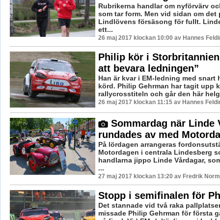
Rubrikerna handlar om nyförvärv oc
som tar form. Men vid sidan om det
Lindlövens försäsong för fullt. Lind
ett...
26 maj 2017 klockan 10:00 av Hannes Feldi
Philip kör i Storbritannien
att bevara ledningen”
Han är kvar i EM-ledning med snart
körd. Philip Gehrman har tagit upp
rallycrosstiteln och går den här helge
26 maj 2017 klockan 11:15 av Hannes Feldi
Sommardag när Linde 
rundades av med Motord
På lördagen arrangeras fordonsutst
Motordagen i centrala Lindesberg so
handlarna jippo Linde Vårdagar, som
...
27 maj 2017 klockan 13:20 av Fredrik Norm
Stopp i semifinalen för Ph
Det stannade vid två raka pallplatser
missade Philip Gehrman för första gå