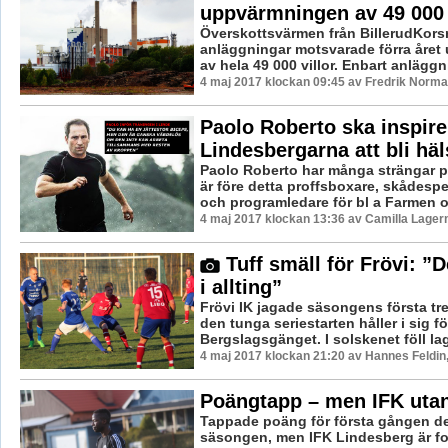
uppvärmningen av 49 000 
Överskottsvärmen från BillerudKors
anläggningar motsvarade förra åre
av hela 49 000 villor. Enbart anläggni
4 maj 2017 klockan 09:45 av Fredrik Norma
Paolo Roberto ska inspire
Lindesbergarna att bli h
Paolo Roberto har många strängar på
är före detta proffsboxare, skådespe
och programledare för bl a Farmen oc
4 maj 2017 klockan 13:36 av Camilla Lager
Tuff smäll för Frövi: ”De
i allting”
Frövi IK jagade säsongens första t
den tunga seriestarten håller i sig fö
Bergslagsgänget. I solskenet föll lage
4 maj 2017 klockan 21:20 av Hannes Feldin
Poängtapp – men IFK utan
Tappade poäng för första gången d
säsongen, men IFK Lindesberg är fo