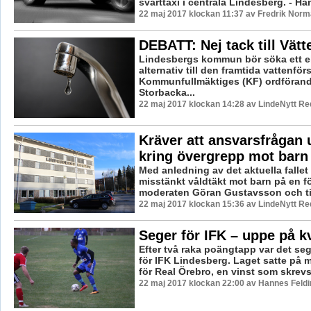
svarttaxi i centrala Lindesberg. - Ha
22 maj 2017 klockan 11:37 av Fredrik Norm
DEBATT: Nej tack till Vätt
Lindesbergs kommun bör söka ett ell
alternativ till den framtida vattenför
Kommunfullmäktiges (KF) ordföran
Storbacka...
22 maj 2017 klockan 14:28 av LindeNytt Re
Kräver att ansvarsfrågan 
kring övergrepp mot barn
Med anledning av det aktuella falle
misstänkt våldtäkt mot barn på en fö
moderaten Göran Gustavsson och tid
22 maj 2017 klockan 15:36 av LindeNytt Re
Seger för IFK – uppe på k
Efter två raka poängtapp var det se
för IFK Lindesberg. Laget satte på
för Real Örebro, en vinst som skrevs ti
22 maj 2017 klockan 22:00 av Hannes Feldi