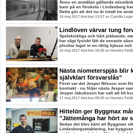
Ännu en anmälan gällande misstänkt
barn på en förskola i Lindesberg ha
Detta gör att det nu är totalt tre anmä
16 maj 2017 klockan 13:57 av Camilla Lag
Lindlöven värvar tung fo
Spelskickliga och hårt jobbande, m
har vägt fysiskt lätt de senaste säs
plockar laget in en riktig bjässe och
16 maj 2017 klockan 16:00 av Hannes Feldi
Nästa niometerspjäs blir k
självklart försvarslås”
Först var det Jesper Nilsson som för
kontrakt - nu följer nästa Jesper s
Jesper Jakobsson har valt att bli kvar
17 maj 2017 klockan 09:00 av Hannes Feldi
Hittelön ger Byggmax mån
”Jättemånga har hört av s
Sedan det blev känt att Byggmax sik
Lindesbergsetablering, har byggva