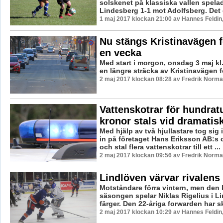
solskenet på klassiska vallen spel
Lindesberg 1-1 mot Adolfsberg. Det g
1 maj 2017 klockan 21:00 av Hannes Feldin
Nu stängs Kristinavägen fö
en vecka
Med start i morgon, onsdag 3 maj kl.
en längre sträcka av Kristinavägen fö
2 maj 2017 klockan 08:28 av Fredrik Norma
Vattenskotrar för hundrat
kronor stals vid dramatis
Med hjälp av två hjullastare tog sig 
in på företaget Hans Eriksson AB:s 
och stal flera vattenskotrar till ett ...
2 maj 2017 klockan 09:56 av Fredrik Norma
Lindlöven värvar rivalens
Motståndare förra vintern, men de
säsongen spelar Niklas Rigelius i L
färger. Den 22-åriga forwarden har skr
2 maj 2017 klockan 10:29 av Hannes Feldin