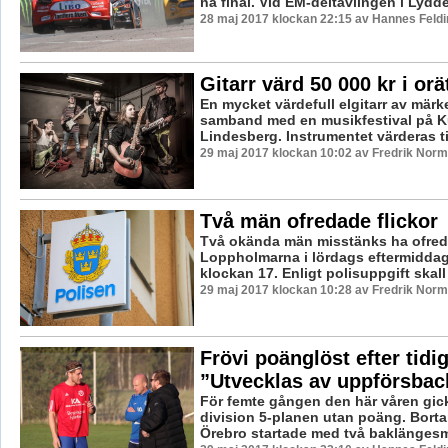
nå final. Vid EM-deltävlingen i Lydden
28 maj 2017 klockan 22:15 av Hannes Feldi
Gitarr värd 50 000 kr i or
En mycket värdefull elgitarr av märke
samband med en musikfestival på Ku
Lindesberg. Instrumentet värderas til
29 maj 2017 klockan 10:02 av Fredrik Norm
Två män ofredade flickor
Två okända män misstänks ha ofredat
Loppholmarna i lördags eftermiddag 
klockan 17. Enligt polisuppgift skall 
29 maj 2017 klockan 10:28 av Fredrik Norm
Frövi poänglöst efter tidi
”Utvecklas av uppförsbac
För femte gången den här våren gick
division 5-planen utan poäng. Bort
Örebro startade med två baklängesmå