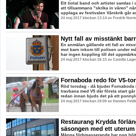
Ett tiotal band och artister samlas i
att tillsammans "skrika in våren" nä
upplaga av festivalen Vårskrik går av
24 maj 2017 klockan 13:14 av Fredrik Norm
Nytt fall av misstänkt bar
En anmälan gällande ett fall av miss
mot barn inkom till polisen under m
har ingen koppling till det uppmärk
24 maj 2017 klockan 16:15 av Camilla Lag
Fornaboda redo för V5-to
Röd torsdag - då bjuder Fornaboda in
travbana med V5 där första start går
redan innan bjuds det på ett ponnyl
24 maj 2017 klockan 19:00 av Hannes Feldi
Restaurang Krydda förlän
säsongen med ett uterum
Många förbipasserande har nog höj