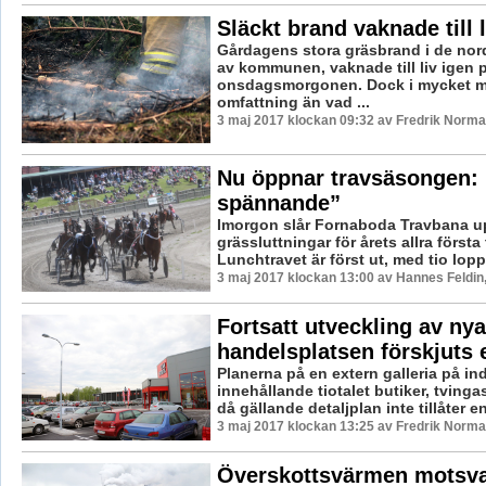
Släckt brand vaknade till l
Gårdagens stora gräsbrand i de nor
av kommunen, vaknade till liv igen 
onsdagsmorgonen. Dock i mycket m
omfattning än vad ...
3 maj 2017 klockan 09:32 av Fredrik Norma
Nu öppnar travsäsongen: ”
spännande”
Imorgon slår Fornaboda Travbana u
grässluttningar för årets allra första
Lunchtravet är först ut, med tio lopp 
3 maj 2017 klockan 13:00 av Hannes Feldin
Fortsatt utveckling av nya
handelsplatsen förskjuts e
Planerna på en extern galleria på in
innehållande tiotalet butiker, tvinga
då gällande detaljplan inte tillåter en
3 maj 2017 klockan 13:25 av Fredrik Norma
Överskottsvärmen motsva