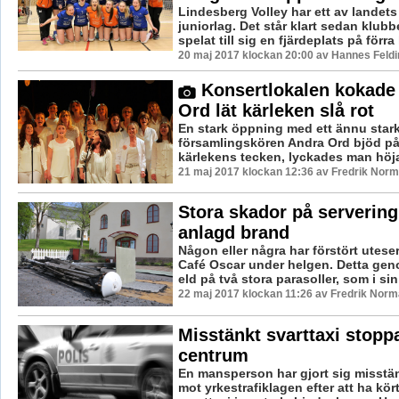
Lindesberg Volley har ett av landets
juniorlag. Det står klart sedan klu
spelat till sig en fjärdeplats på förra
20 maj 2017 klockan 20:00 av Hannes Feldi
Konsertlokalen kokade
Ord lät kärleken slå rot
En stark öppning med ett ännu stark
församlingskören Andra Ord bjöd på
kärlekens tecken, lyckades man höja 
21 maj 2017 klockan 12:36 av Fredrik Norm
Stora skador på servering
anlagd brand
Någon eller några har förstört utese
Café Oscar under helgen. Detta gen
eld på två stora parasoller, som i sin 
22 maj 2017 klockan 11:26 av Fredrik Norm
Misstänkt svarttaxi stopp
centrum
En mansperson har gjort sig misstän
mot yrkestrafiklagen efter att ha kör