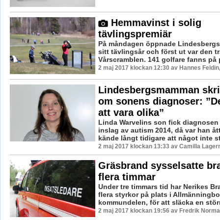
Hemmavinst i solig
tävlingspremiär
På måndagen öppnade Lindesbergs
sitt tävlingsår och först ut var den t
Vårscramblen. 141 golfare fanns på pl
2 maj 2017 klockan 12:30 av Hannes Feldin
Lindesbergsmamman skri
om sonens diagnoser: ”De
att vara olika”
Linda Warvelins son fick diagnose
inslag av autism 2014, då var han åt
kände långt tidigare att något inte sto
2 maj 2017 klockan 13:33 av Camilla Lager
Gräsbrand sysselsatte br
flera timmar
Under tre timmars tid har Nerikes Br
flera styrkor på plats i Allmänningbo
kommundelen, för att släcka en störr
2 maj 2017 klockan 19:56 av Fredrik Norma