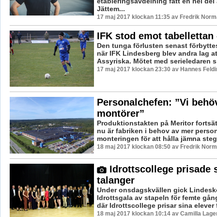
etableringsavdelning fått en hel del at
Jättem...
17 maj 2017 klockan 11:35 av Fredrik Norm
IFK stod emot tabellettan
Den tunga förlusten senast förbytte
när IFK Lindesberg blev andra lag at
Assyriska. Mötet med serieledaren sl
17 maj 2017 klockan 23:30 av Hannes Feldi
Personalchefen: ”Vi behö
montörer”
Produktionstakten på Meritor fortsä
nu är fabriken i behov av mer persona
monteringen för att hålla jämna steg. 
18 maj 2017 klockan 08:50 av Fredrik Norm
Idrottscollege prisade 
talanger
Under onsdagskvällen gick Lindesko
Idrottsgala av stapeln för femte gån
där Idrottscollege prisar sina elever f
18 maj 2017 klockan 10:14 av Camilla Lag