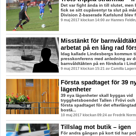
Det var fight ända in till slutet, me
fick se sitt cupäventyr ta slut på m
Division 2-baserade Karlslund blev fö
9 maj 2017 klockan 14:00 av Hannes Feldin
Misstänkt för barnvåldtäk
arbetat på en lång rad för
Idag kallade Lindesbergs kommun ti
presskonferens med anledning av d
barnvåldtäkten på en förskola i Linde
9 maj 2017 klockan 15:21 av Camilla Lager
Första spadtaget för 39 n
lägenheter
39 nya lägenheter skall byggas vid
trygghetsboendet Tallen i Frövi och 
första spadtaget för det efterlängtade
bostä...
10 maj 2017 klockan 09:24 av Fredrik Norm
Tillslag mot butik – igen
För andra gången på kort tid har poli