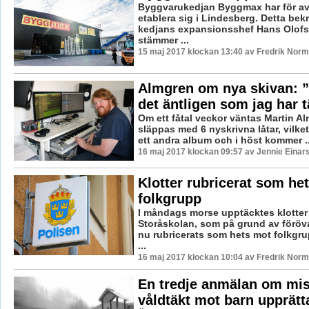
Byggvarukedjan Byggmax har för avs
etablera sig i Lindesberg. Detta bekr
kedjans expansionsshef Hans Olofss
stämmer ...
15 maj 2017 klockan 13:40 av Fredrik Norm
Almgren om nya skivan: ”
det äntligen som jag har t
Om ett fåtal veckor väntas Martin A
släppas med 6 nyskrivna låtar, vilket
ett andra album och i höst kommer ..
16 maj 2017 klockan 09:57 av Jennie Einar
Klotter rubricerat som he
folkgrupp
I måndags morse upptäcktes klotter
Storåskolan, som på grund av förö
nu rubricerats som hets mot folkgru
...
16 maj 2017 klockan 10:04 av Fredrik Norm
En tredje anmälan om mis
våldtäkt mot barn upprätt