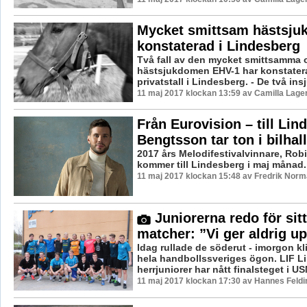
Mycket smittsam hästsj
konstaterad i Lindesberg
Två fall av den mycket smittsamma 
hästsjukdomen EHV-1 har konstaterat
privatstall i Lindesberg. - De två ins
11 maj 2017 klockan 13:59 av Camilla Lage
Från Eurovision – till Lin
Bengtsson tar ton i bilhall
2017 års Melodifestivalvinnare, Rob
kommer till Lindesberg i maj månad.
11 maj 2017 klockan 15:48 av Fredrik Norm
Juniorerna redo för sitt
matcher: ”Vi ger aldrig u
Idag rullade de söderut - imorgon kli
hela handbollssveriges ögon. LIF L
herrjuniorer har nått finalsteget i USM
11 maj 2017 klockan 17:30 av Hannes Feldi