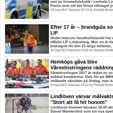
mot en livsmedelsbutik i centrala L
Precis som vid det första tillslaget (
10 maj 2017 klockan 10:33 av Fredrik Norm
Efter 17 år – brandgula s
LIF
Under hela sin handbollskarriär har 
tillhört LIF Lindesberg. Men nu är de
brandgult för den 21-åriga mittnian, .
10 maj 2017 klockan 13:45 av Hannes Feldi
Hemköps gåva blev
Vårmönstringens räddnin
Vårmönstringen 2017 är redan en sol
dubbel bemärkelse. Dels för att SMHI
strålande vårväder på lördag, men k
10 maj 2017 klockan 14:12 av Fredrik Norm
Lindlöven värvar målvakts
”Stort att få hit honom”
Lindlöven kommer klockan 16.00 att
Daniel Marmenlind som sin nya spel