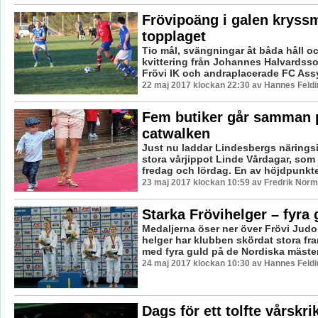
Frövipoäng i galen kryss
topplaget
Tio mål, svängningar åt båda håll o
kvittering från Johannes Halvardsso
Frövi IK och andraplacerade FC Assy
22 maj 2017 klockan 22:30 av Hannes Feldi
Fem butiker går samman 
catwalken
Just nu laddar Lindesbergs näringsi
stora vårjippot Linde Vårdagar, som
fredag och lördag. En av höjdpunktern
23 maj 2017 klockan 10:59 av Fredrik Norm
Starka Frövihelger – fyra
Medaljerna öser ner över Frövi Judo.
helger har klubben skördat stora fr
med fyra guld på de Nordiska mäste
24 maj 2017 klockan 10:30 av Hannes Feldi
Dags för ett tolfte vårskri