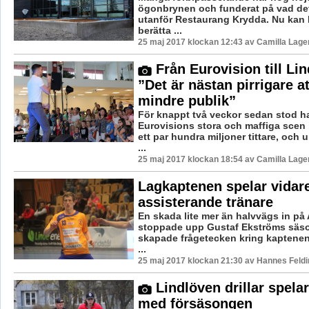
ögonbrynen och funderat på vad de
utanför Restaurang Krydda. Nu kan 
berätta ...
25 maj 2017 klockan 12:43 av Camilla Lag
Från Eurovision till Li
”Det är nästan pirrigare at
mindre publik”
För knappt två veckor sedan stod h
Eurovisions stora och maffiga scen i
ett par hundra miljoner tittare, och
...
25 maj 2017 klockan 18:54 av Camilla Lag
Lagkaptenen spelar vidar
assisterande tränare
En skada lite mer än halvvägs in på
stoppade upp Gustaf Ekströms säs
skapade frågetecken kring kaptenens
...
25 maj 2017 klockan 21:30 av Hannes Feldi
Lindlöven drillar spela
med försäsongen