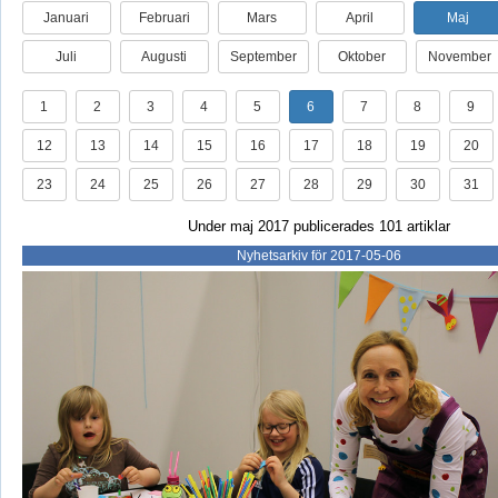
Januari
Februari
Mars
April
Maj
Juli
Augusti
September
Oktober
November
1
2
3
4
5
6
7
8
9
12
13
14
15
16
17
18
19
20
23
24
25
26
27
28
29
30
31
Under maj 2017 publicerades 101 artiklar
Nyhetsarkiv för 2017-05-06