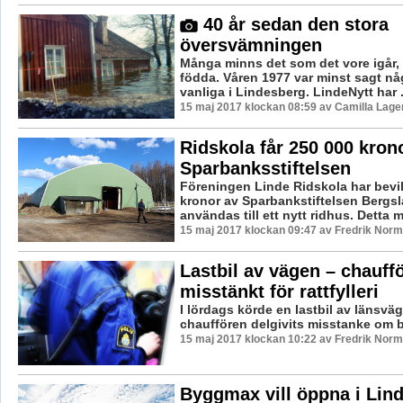
40 år sedan den stora
översvämningen
Många minns det som det vore igår, 
födda. Våren 1977 var minst sagt nå
vanliga i Lindesberg. LindeNytt har .
15 maj 2017 klockan 08:59 av Camilla Lag
Ridskola får 250 000 kron
Sparbanksstiftelsen
Föreningen Linde Ridskola har bevil
kronor av Sparbankstiftelsen Bergsl
användas till ett nytt ridhus. Detta m
15 maj 2017 klockan 09:47 av Fredrik Norm
Lastbil av vägen – chauff
misstänkt för rattfylleri
I lördags körde en lastbil av länsvä
chauffören delgivits misstanke om b
15 maj 2017 klockan 10:22 av Fredrik Norm
Byggmax vill öppna i Lin