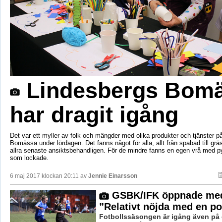
Lindesbergs Bom
har dragit igång
Det var ett myller av folk och mängder med olika produkter och tjänster p
Bomässa under lördagen. Det fanns något för alla, allt från spabad till grä
allra senaste ansiktsbehandligen. För de mindre fanns en egen vrå med p
som lockade.
6 maj 2017 klockan 20:11 av
Jennie Einarsson
GSBK/IFK öppnade med
”Relativt nöjda med en p
Fotbollssäsongen är igång även på 