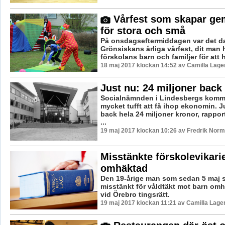
Vårfest som skapar g
för stora och små
På onsdagseftermiddagen var det da
Grönsiskans årliga vårfest, dit man 
förskolans barn och familjer för att ha
18 maj 2017 klockan 14:52 av Camilla Lag
Just nu: 24 miljoner back
Socialnämnden i Lindesbergs komm
mycket tufft att få ihop ekonomin. 
back hela 24 miljoner kronor, rappor
...
19 maj 2017 klockan 10:26 av Fredrik Norm
Misstänkte förskolevikari
omhäktad
Den 19-årige man som sedan 5 maj s
misstänkt för våldtäkt mot barn om
vid Örebro tingsrätt.
19 maj 2017 klockan 11:21 av Camilla Lage