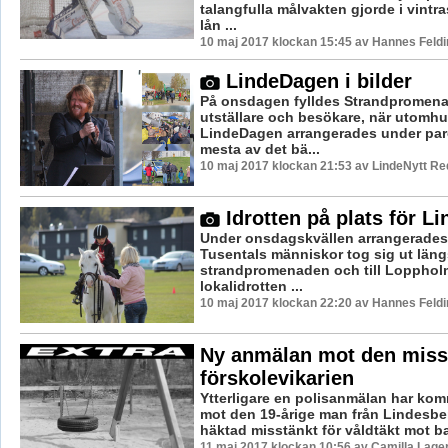
talangfulla målvakten gjorde i vintr
lån ...
10 maj 2017 klockan 15:45 av Hannes Feldi
LindeDagen i bilder
På onsdagen fylldes Strandpromen
utställare och besökare, när utom
LindeDagen arrangerades under par
mesta av det bä...
10 maj 2017 klockan 21:53 av LindeNytt Re
Idrotten på plats för L
Under onsdagskvällen arrangerade
Tusentals människor tog sig ut läng
strandpromenaden och till Lopphol
lokalidrotten ...
10 maj 2017 klockan 22:20 av Hannes Feldi
Ny anmälan mot den miss
förskolevikarien
Ytterligare en polisanmälan har komm
mot den 19-årige man från Lindesber
häktad misstänkt för våldtäkt mot bar
11 maj 2017 klockan 10:56 av Camilla Lage