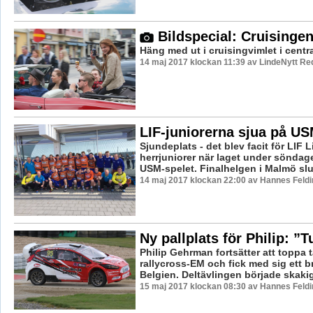
Bildspecial: Cruisinge
Häng med ut i cruisingvimlet i centr
14 maj 2017 klockan 11:39 av LindeNytt Re
LIF-juniorerna sjua på US
Sjundeplats - det blev facit för LIF
herrjuniorer när laget under söndag
USM-spelet. Finalhelgen i Malmö slu
14 maj 2017 klockan 22:00 av Hannes Feldi
Ny pallplats för Philip: ”T
Philip Gehrman fortsätter att toppa t
rallycross-EM och fick med sig ett 
Belgien. Deltävlingen började skakigt
15 maj 2017 klockan 08:30 av Hannes Feldi