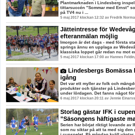
Plantmarknaden i Lindesberg inspel
tittarsuccén "Sommar med Ernst" so
på TV4 nu i ...
5 maj 2017 klockan 12:32 av Fredrik Norma
Jätteintresse för Wedevå
efteranmälan möjlig
Imorgon är det dags - med första sta
springs ännu en upplaga av Wedevå
klassiska loppet går redan nu mot e
5 maj 2017 klockan 17:00 av Hannes Feldin
Lindesbergs Bomässa h
igång
Det var ett myller av folk och mängd
produkter och tjänster på Lindesb
under lördagen. Det fanns något för al
6 maj 2017 klockan 20:11 av Jennie Einarss
Storlag gästar IFK i cupen
”Säsongens häftigaste m
Serien har börjat riktigt lovande av
som nu siktar på att ta med sig den
i cupspelet. På måndag kväll väntar .