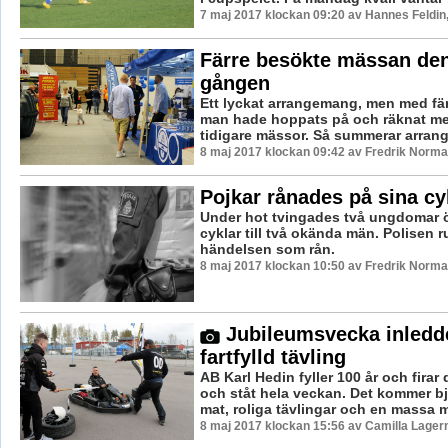
7 maj 2017 klockan 09:20 av Hannes Feldin
Färre besökte mässan den
gången
Ett lyckat arrangemang, men med fä
man hade hoppats på och räknat med 
tidigare mässor. Så summerar arrangö
8 maj 2017 klockan 09:42 av Fredrik Norma
Pojkar rånades på sina cy
Under hot tvingades två ungdomar 
cyklar till två okända män. Polisen r
händelsen som rån.
8 maj 2017 klockan 10:50 av Fredrik Norma
Jubileumsvecka inled
fartfylld tävling
AB Karl Hedin fyller 100 år och fira
och ståt hela veckan. Det kommer b
mat, roliga tävlingar och en massa m
8 maj 2017 klockan 15:56 av Camilla Lager