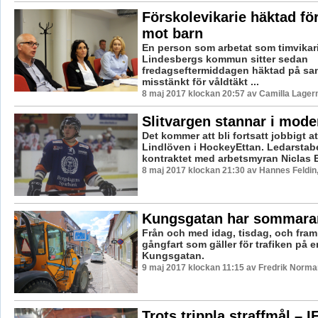
Förskolevikarie häktad för
mot barn
En person som arbetat som timvikar
Lindesbergs kommun sitter sedan
fredagseftermiddagen häktad på san
misstänkt för våldtäkt ...
8 maj 2017 klockan 20:57 av Camilla Lager
Slitvargen stannar i mod
Det kommer att bli fortsatt jobbigt a
Lindlöven i HockeyEttan. Ledarstabe
kontraktet med arbetsmyran Niclas E
8 maj 2017 klockan 21:30 av Hannes Feldin
Kungsgatan har sommara
Från och med idag, tisdag, och fram t
gångfart som gäller för trafiken på e
Kungsgatan.
9 maj 2017 klockan 11:15 av Fredrik Norma
Trots trippla straffmål – I