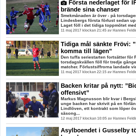
Första nederlaget för 
brände sina chanser
Smekmånaden är över - på torsdage
Lindesbergs första förlust sedan up
Laget föll i det tidiga toppmötet med
11 maj 2017 klockan 21:45 av Hannes Feldi
Tidiga mål sänkte Frövi: ”
komma till lägen”
Den tuffa seriestarten fortsätter för
torsdagskvällen föll för tredje gång
matcher. Förlustsiffrorna landade vid
11 maj 2017 klockan 22:15 av Hannes Feldi
Backen kritar på nytt: ”Bi
offensivt”
Markus Magnusson blir kvar i Bergs
unge backen har skrivit på en förl
Lindlöven, ett kontrakt som löper ö
säsong...
12 maj 2017 klockan 10:05 av Hannes Feldi
Asylboendet i Gusselby t