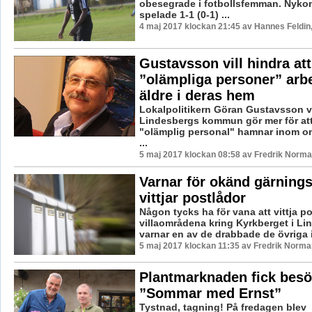
obesegrade i fotbollsfemman. Nyko
spelade 1-1 (0-1) ...
4 maj 2017 klockan 21:45 av Hannes Feldin
Gustavsson vill hindra att
”olämpliga personer” arb
äldre i deras hem
Lokalpolitikern Göran Gustavsson vil
Lindesbergs kommun gör mer för att
"olämplig personal" hamnar inom o
...
5 maj 2017 klockan 08:58 av Fredrik Norma
Varnar för okänd gärnin
vittjar postlådor
Någon tycks ha för vana att vittja po
villaområdena kring Kyrkberget i Li
varnar en av de drabbade de övriga i 
5 maj 2017 klockan 11:35 av Fredrik Norma
Plantmarknaden fick besö
”Sommar med Ernst”
Tystnad, tagning! På fredagen blev