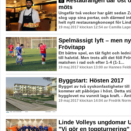
Restaurangen där öst o
möts
Ungefär två veckor har gått sedan 
slog upp sina portar, och därmed in
helt nytt restaurangkoncept för Lin
19 maj 2017 klockan 12:54 av Camilla Lag
Spelmässigt lyft – men ny
Frövitapp
Ett bättre spel, en tät fight och led
till halvtid. Men trots allt det föll Frö
matchen i rad och efter 1-4 (1-1...
19 maj 2017 klockan 13:00 av Hannes Feldi
Byggstart: Hösten 2017
Bygget av två syskonfastigheter til
kommer att påbörjas i höst. Detta st
bygglovet nu vunnit laga kraft. - Äntl
19 maj 2017 klockan 14:04 av Fredrik Norm
Linde Volleys ungdomar 
”Vi gör en toppturnering”