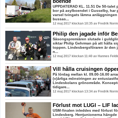
boende
UPPDATERAD KL. 11.51 De 50-talet 
bor på asylboendet i Gusselby, har 
varsel tvingats lämna anläggningen 
bussas...
12 maj 2017 klockan 10:35 av Fredrik Norm
Philip den jagade inför Be
Säsongspremiären slutade i guldgl
siktar Philip Gehrman på att hålla si
toppen. Lindesbergsföraren är den
n...
12 maj 2017 klockan 11:40 av Hannes Feldi
Vill hålla cruisingen öppe
På lördag mellan kl. 09.00-16.00 arr
(v)årliga mönstringen av entusiastf
Lindeskolans grönområde. Konceptet
tidigare...
12 maj 2017 klockan 13:34 av Fredrik Norm
Förlust mot LUGI – LIF l
USM-finalen inleddes med förlust fö
Lindesberg. Herrjunionerna hängde m