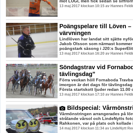
mot LUGI, men fick sedan se siffrorna
13 maj 2017 klockan 10:15 av Hannes Feldi
Poängspelare till Löven – 
värvningen
Lindlöven har landat sitt sjätte nyfö
Jakob Olsson som närmast kommer 
poängstark säsong i J20:s SuperElit.
13 maj 2017 klockan 16:20 av Hannes Feldi
Söndagstrav vid Fornabod
tävlingsdag”
Förra veckan höll Fornaboda Travba
imorgon är det dags för tävlingsda
Första startskott ljuder redan 11.00 
13 maj 2017 klockan 17:10 av Hannes Feldi
Bildspecial: Vårmönstr
Vårmönstringen arrangerades på lö
strålande vårsol och LindeNytts fot
Rahkonen, var på plats och kollade i
14 maj 2017 klockan 11:34 av LindeNytt Re