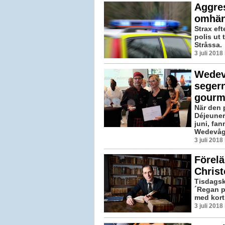
Aggre
omhän
Strax eft
polis ut 
Stråssa.
3 juli 201
Wedev
segern
gourm
När den 
Déjeuner
juni, fa
Wedevågs
3 juli 201
Förelä
Christ
Tisdagsk
´Regan p
med kort 
3 juli 201