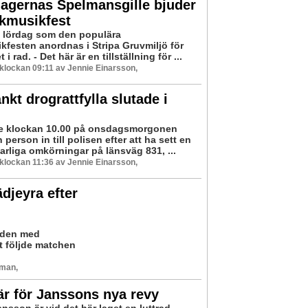
agernas Spelmansgille bjuder
lkmusikfest
å lördag som den populära
kfesten anordnas i Stripa Gruvmiljö för
 i rad. - Det här är en tillställning för ...
8 klockan 09:11 av Jennie Einarsson,
nkt drograttfylla slutade i
re klockan 10.00 på onsdagsmorgonen
 person in till polisen efter att ha sett en
farliga omkörningar på länsväg 831, ...
8 klockan 11:36 av Jennie Einarsson,
djeyra efter
edden med
 följde matchen
rman,
r för Janssons nya revy