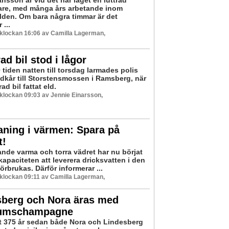
nsson är vid det här laget en luttrad
re, med många års arbetande inom
rlden. Om bara några timmar är det
 ...
8 klockan 16:06 av Camilla Lagerman,
ad bil stod i lågor
 tiden natten till torsdag larmades polis
dkår till Storstensmossen i Ramsberg, när
ad bil fattat eld.
8 klockan 09:03 av Jennie Einarsson,
ning i värmen: Spara på
t!
ande varma och torra vädret har nu börjat
apaciteten att leverera dricksvatten i den
förbrukas. Därför informerar ...
8 klockan 09:11 av Camilla Lagerman,
sberg och Nora äras med
eumschampagne
det 375 år sedan både Nora och Lindesberg