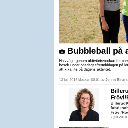
Bubbleball på 
Halvvägs genom aktivitetsveckan för barn
besök under onsdagseftermiddagen på idro
att kika lite på dagens aktivitet.
13 juli 2018 klockan 08:01 av
Jennie Einar
Biller
Frövi
BillerudK
fabriksc
Frövi/Roc
2 juli 201