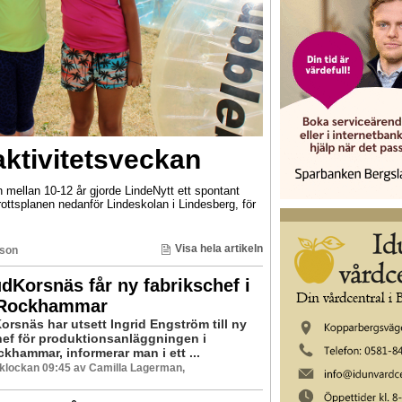
aktivitetsveckan
 mellan 10-12 år gjorde LindeNytt ett spontant
ttsplanen nedanför Lindeskolan i Lindesberg, för
Visa hela artikeln
sson
udKorsnäs får ny fabrikschef i
/Rockhammar
orsnäs har utsett Ingrid Engström till ny
hef för produktionsanläggningen i
khammar, informerar man i ett ...
8 klockan 09:45 av Camilla Lagerman,