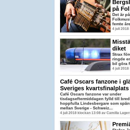
Bergsl
på Fo
Det är p
Folkmusi
femte året
4 juli 201
Misstä
diket
Strax fö
ringde en
bil göra 
4 juli 201
Café Oscars fanzone i glä
Sveriges kvartsfinalplats
Café Oscars fanzone var under
tisdagseftermiddagen fylld till br
hoppfulla Lindesbergare som spänt
mellan Sverige - Schweiz...
4 juli 2018 klockan 13:08 av Camilla Lage
Premiä