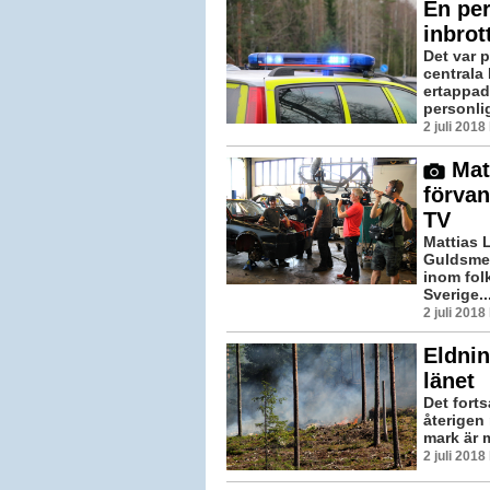
En per
inbrot
Det var 
centrala
ertappad
personlig
2 juli 201
Mat
förvan
TV
Mattias 
Guldsmed
inom folk
Sverige..
2 juli 201
Eldnin
länet
Det fort
återigen 
mark är m
2 juli 201