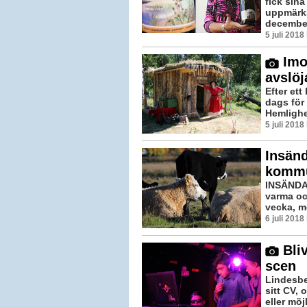
fick sin
uppmärks
december
5 juli 201
Imor
avslöj
Efter ett
dags för
Hemlighe
5 juli 201
Insänd
kommu
INSÄNDAR
varma oc
vecka, m
6 juli 201
Bliv
scen
Lindesbe
sitt CV,
eller möj