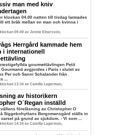
ssiv man med kniv
dertagen
er klockan 04.00 natten till tisdag larmades
till ett bråk mellan en man och kvinna i
8 klockan 09:49 av Jennie Einarsson,
ågs Herrgård kammade hem
 i internationell
ettävling
prestigefyllda gourmettävlingen Petit
 Gourmand avgjordes i Paris i slutet av
nns Per och Sanni Schalander från
 ...
8 klockan 13:34 av Camilla Lagerman,
sning av historikern
opher O´Regan inställd
vällens föreläsning av Christopher O
å Siggebohyttans Bergsmansgård ställs in
varsel på grund av sjukdom. - Vi som ...
8 klockan 14:16 av Camilla Lagerman,