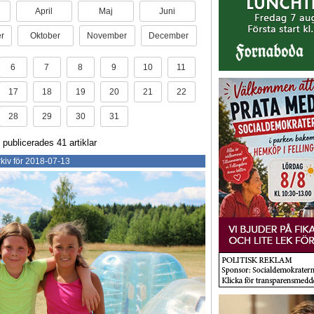
April
Maj
Juni
r
Oktober
November
December
6
7
8
9
10
11
17
18
19
20
21
22
28
29
30
31
 publicerades 41 artiklar
kiv för 2018-07-13