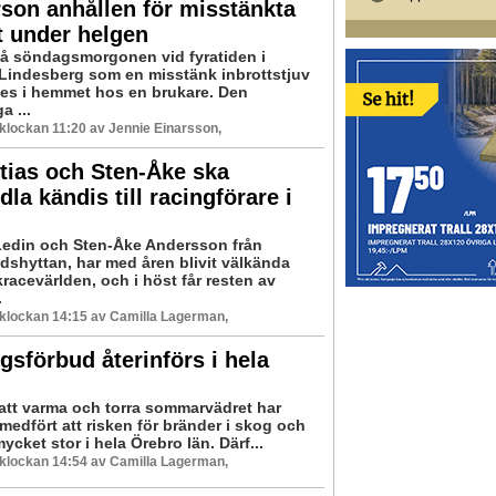
son anhållen för misstänkta
t under helgen
på söndagsmorgonen vid fyratiden i
 Lindesberg som en misstänk inbrottstjuv
es i hemmet hos en brukare. Den
a ...
8 klockan 11:20 av Jennie Einarsson,
tias och Sten-Åke ska
dla kändis till racingförare i
Ledin och Sten-Åke Andersson från
shyttan, har med åren blivit välkända
racevärlden, och i höst får resten av
.
8 klockan 14:15 av Camilla Lagerman,
gsförbud återinförs i hela
satt varma och torra sommarvädret har
medfört att risken för bränder i skog och
ycket stor i hela Örebro län. Därf...
8 klockan 14:54 av Camilla Lagerman,