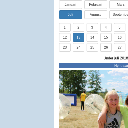
Januari
Februari
Mars
Juli
Augusti
Septembe
1
2
3
4
5
12
13
14
15
16
23
24
25
26
27
Under juli 2018
Nyhetsar