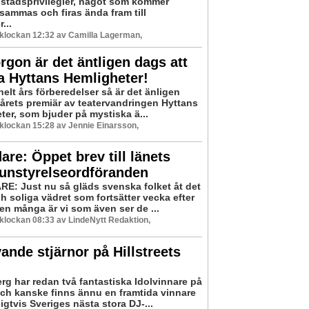
a stadsprivilegier, något som kommer
ammas och firas ända fram till
...
8 klockan 12:32 av Camilla Lagerman,
gon är det äntligen dags att
a Hyttans Hemligheter!
 helt års förberedelser så är det änligen
 årets premiär av teatervandringen Hyttans
ter, som bjuder på mystiska ä...
8 klockan 15:28 av Jennie Einarsson,
are: Öppet brev till länets
nstyrelseordföranden
E: Just nu så gläds svenska folket åt det
h soliga vädret som fortsätter vecka efter
en många är vi som även ser de ...
8 klockan 08:33 av LindeNytt Redaktion,
ande stjärnor på Hillstreets
rg har redan två fantastiska Idolvinnare på
 och kanske finns ännu en framtida vinnare
ligtvis Sveriges nästa stora DJ-...