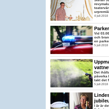
Stefan Ja
revymaka
teatervä
urpremiär
4 juli 201
Parker
Vid 03.00
och bran
en parker
5 juli 201
Uppma
vattne
Det ihåll
påverka k
takt det 
5 juli 201
Linde
jubil
I år är 