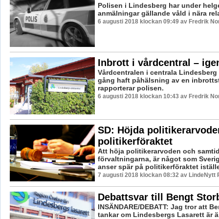
Polisen i Lindesberg har under helg
anmälningar gällande våld i nära rel
6 augusti 2018 klockan 09:49 av Fredrik N
Inbrott i vårdcentral – ige
Vårdcentralen i centrala Lindesberg
gång haft påhälsning av en inbrottst
rapporterar polisen.
6 augusti 2018 klockan 10:43 av Fredrik N
SD: Höjda politikerarvode
politikerföraktet
Att höja politikerarvoden och samtid
förvaltningarna, är något som Sver
anser spär på politikerföraktet istället
7 augusti 2018 klockan 08:32 av LindeNytt 
Debattsvar till Bengt Sto
INSÄNDARE/DEBATT: Jag tror att Be
tankar om Lindesbergs Lasarett är ä