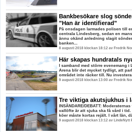
Bankbesökare slog sönder
”Han är identifierad”
På onsdagen larmades polisen till e
centrala Lindesberg, sedan en man
ännu okänd anledning slagit sönder 
banken...
8 augusti 2018 klockan 18:12 av Fredrik N
Här skapas hundratals nya
I samband med större evenemang i 
Arena blir det mycket tydligt, att pa
området inte räcker till. Nu investeras
9 augusti 2018 klockan 13:00 av Fredrik N
Tre viktiga akutsjukhus i 
INSÄNDARE/DEBATT: Moderaternas v
vallöfte är att sjuka ska få vård i ti
köer måste kortas rejält. I vårt län, dä
9 augusti 2018 klockan 13:12 av LindeNytt 