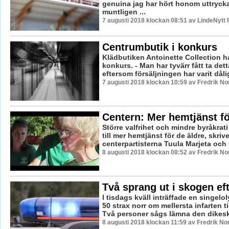
genuina jag har hört honom uttryck
muntligen ...
7 augusti 2018 klockan 08:51 av LindeNytt 
Centrumbutik i konkurs
Klädbutiken Antoinette Collection ha
konkurs. - Man har tyvärr fått ta det
eftersom försäljningen har varit dålig
7 augusti 2018 klockan 10:59 av Fredrik N
Centern: Mer hemtjänst fö
Större valfrihet och mindre byråkrati
till mer hemtjänst för de äldre, skrive
centerpartisterna Tuula Marjeta och C
8 augusti 2018 klockan 08:52 av Fredrik N
Två sprang ut i skogen ef
I tisdags kväll inträffade en singelo
50 strax norr om mellersta infarten t
Två personer sågs lämna den dikesk
8 augusti 2018 klockan 11:59 av Fredrik N