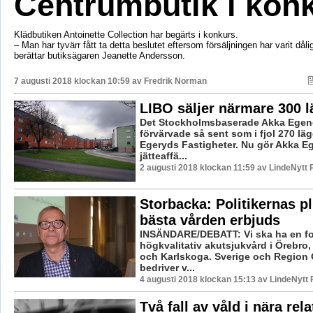
Centrumbutik i kon
Klädbutiken Antoinette Collection har begärts i konkurs.
– Man har tyvärr fått ta detta beslutet eftersom försäljningen har varit dålig
berättar butiksägaren Jeanette Andersson.
7 augusti 2018 klockan 10:59 av
Fredrik Norman
LIBO säljer närmare 300 
Det Stockholmsbaserade Akka Ege
förvärvade så sent som i fjol 270 lä
Egeryds Fastigheter. Nu gör Akka 
jätteaffä...
2 augusti 2018 klockan 11:59 av LindeNytt 
Storbacka: Politikernas pl
bästa vården erbjuds
INSÄNDARE/DEBATT: Vi ska ha en fo
högkvalitativ akutsjukvård i Örebro
och Karlskoga. Sverige och Region 
bedriver v...
4 augusti 2018 klockan 15:13 av LindeNytt 
Två fall av våld i nära rela