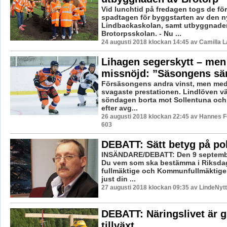
Vid lunchtid på fredagen togs de förs
spadtagen för byggstarten av den n
Lindbackaskolan, samt utbyggnade
Brotorpsskolan. - Nu ...
24 augusti 2018 klockan 14:45 av Camilla 
Lihagen segerskytt – men
missnöjd: ”Säsongens sä
Försäsongens andra vinst, men me
svagaste prestationen. Lindlöven v
söndagen borta mot Sollentuna och
efter avg...
26 augusti 2018 klockan 22:45 av Hannes Fe
603
DEBATT: Sätt betyg på pol
INSÄNDARE/DEBATT: Den 9 septemb
Du vem som ska bestämma i Riksdag
fullmäktige och Kommunfullmäktige. 
just din ...
27 augusti 2018 klockan 09:35 av LindeNytt
DEBATT: Näringslivet är g
tillväxt