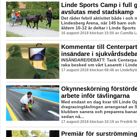
Linde Sports Camp i full 
avslutas med stadskamp
Det råder febril aktivitet både i och
Lindesberg Arena, när 145 barn och
åldern 10-12 år deltar i Linde Sports
16 augusti 2018 klockan 15:50 av Camilla 
Kommentar till Centerpart
insändare i sjukvårdsdeba
INSÄNDARE/DEBATT: Tack Centerpart
raka besked om vårt Lasarett i Lind
17 augusti 2018 klockan 08:48 av LindeNytt
Okynneskörning förstörd
arbete inför tävlingarna
Med endast en dag kvar till Linde O
dragracingtävlingen arrangerad av 
klubben sanera och preparera banan
sedan nå...
17 augusti 2018 klockan 10:19 av Fredrik 
Premiär för surströmmin