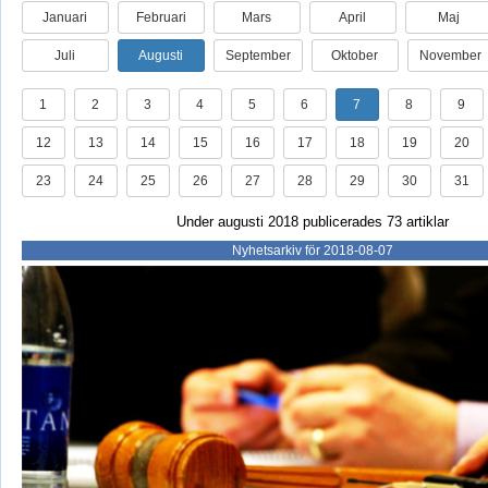
Januari
Februari
Mars
April
Maj
Juli
Augusti
September
Oktober
November
1
2
3
4
5
6
7
8
9
12
13
14
15
16
17
18
19
20
23
24
25
26
27
28
29
30
31
Under augusti 2018 publicerades 73 artiklar
Nyhetsarkiv för 2018-08-07