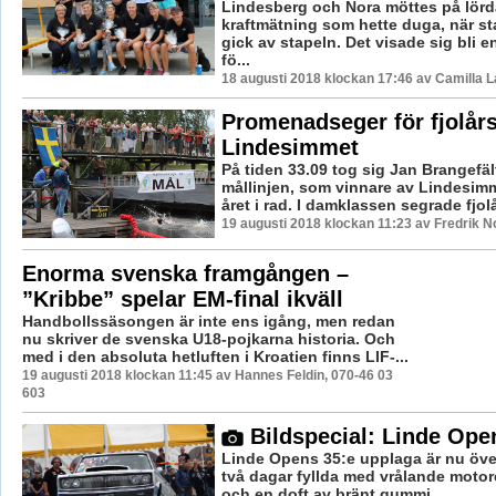
Lindesberg och Nora möttes på lörd
kraftmätning som hette duga, när 
gick av stapeln. Det visade sig bli en
fö...
18 augusti 2018 klockan 17:46 av Camilla 
Promenadseger för fjolårs
Lindesimmet
På tiden 33.09 tog sig Jan Brangefäl
mållinjen, som vinnare av Lindesimm
året i rad. I damklassen segrade fjolår
19 augusti 2018 klockan 11:23 av Fredrik 
Enorma svenska framgången –
”Kribbe” spelar EM-final ikväll
Handbollssäsongen är inte ens igång, men redan
nu skriver de svenska U18-pojkarna historia. Och
med i den absoluta hetluften i Kroatien finns LIF-...
19 augusti 2018 klockan 11:45 av Hannes Feldin, 070-46 03
603
Bildspecial: Linde Ope
Linde Opens 35:e upplaga är nu öve
två dagar fyllda med vrålande motor
och en doft av bränt gummi.