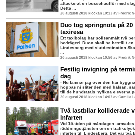
attackerat en busschaufför med slag 
Detta ...
20 augusti 2018 klockan 10:13 av Fredrik 
Duo tog springnota på 20 
taxiresa
Ett taxibolag har polisanmält två pe
bedrägeri. Duon skall ha beställt en 
Lindesberg med slutdestination Ska
...
20 augusti 2018 klockan 10:56 av Fredrik 
Festlig invigning på termi
dag
- Nu lämnar jag över den här byggnade
hoppas ni sliter den med hälsan, s
till de hundratals nyfikna eleverna på
20 augusti 2018 klockan 14:03 av Camilla 
Två lastbilar kolliderade 
infarten
Vid 15-tiden på måndagen larmades
räddningstjänsten om en trafikolyck
infarten till Lindesberg. Det var två 