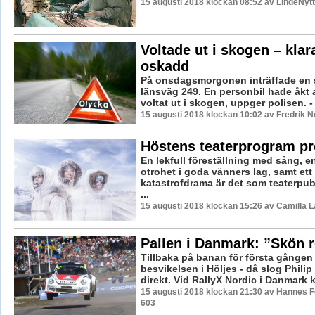
15 augusti 2018 klockan 08:52 av LindeNytt
Voltade ut i skogen – klar
oskadd
På onsdagsmorgonen inträffade en 
länsväg 249. En personbil hade åkt
voltat ut i skogen, uppger polisen. - 
15 augusti 2018 klockan 10:02 av Fredrik 
Höstens teaterprogram pr
En lekfull föreställning med sång, 
otrohet i goda vänners lag, samt et
katastrofdrama är det som teaterpu
...
15 augusti 2018 klockan 15:26 av Camilla 
Pallen i Danmark: ”Skön 
Tillbaka på banan för första gånge
besvikelsen i Höljes - då slog Philip
direkt. Vid RallyX Nordic i Danmark 
15 augusti 2018 klockan 21:30 av Hannes Fe
603