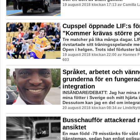
19 augusti 2018 klockan 17:13 av Camilla 
Cupspel öppnade LIF:s fö
”Kommer krävas större p
Tre matcher på lika många dagar. LI
rivstartade sitt träningsspelande m
Open i helgen. Trots idel förluster bär
19 augusti 2018 klockan 22:00 av Hannes Fe
603
Språket, arbetet och vänn
grunderna för en fungera
integration
INSÄNDARE/DEBATT: Jag har mina röt
mina fötter i Sverige och mitt hjärta i
Dessutom kan jag en del om integrat
20 augusti 2018 klockan 08:34 av LindeNytt
Busschaufför attackerad 
ansiktet
En man född -79 misstänks för våld
tjänsteman, sedan han enligt polisup