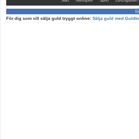
Start
Näringsliv
Sport
Lunchguiden
Ex
För dig som vill sälja guld tryggt online:
Sälja guld med Guldb