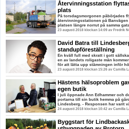
Återvinningsstation flyttas
plats
På torsdagsmorgonen påbörjades fl
återvinningsstationen på Banvägen -
platsen längre norrut på samma gata
23 augusti 2018 klockan 14:09 av Fredrik 
David Batra till Lindesbe
standupföreställning
En kväll full med skratt i gott sällsk
en av landets roligaste män kommer 
för att lätta upp stämningen inför hö.
23 augusti 2018 klockan 15:26 av Camilla 
Hästens hälsoproblem ga
egen butik
I juli öppnade Ann Edhammer och d
portarna till sin butik hemma på gå
Lindesberg. - Responsen har varit väl
24 augusti 2018 klockan 10:42 av Camilla 
Byggstart för Lindbackas
utbyggnaden av Brotorp