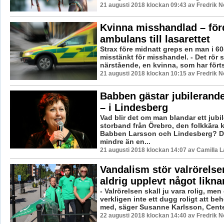
21 augusti 2018 klockan 09:43 av Fredrik 
Kvinna misshandlad – fö
ambulans till lasarettet
Strax före midnatt greps en man i 60
misstänkt för misshandel. - Det rör 
närstående, en kvinna, som har förts 
21 augusti 2018 klockan 10:15 av Fredrik 
Babben gästar jubilerand
– i Lindesberg
Vad blir det om man blandar ett jubi
storband från Örebro, den folkkära 
Babben Larsson och Lindesberg? Det
mindre än en...
21 augusti 2018 klockan 14:07 av Camilla 
Vandalism stör valrörelse
aldrig upplevt något likn
- Valrörelsen skall ju vara rolig, men
verkligen inte ett dugg roligt att be
med, säger Susanne Karlsson, Center
22 augusti 2018 klockan 14:40 av Fredrik 