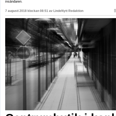
insändaren.
7 augusti 2018 klockan 08:51 av
LindeNytt Redaktion