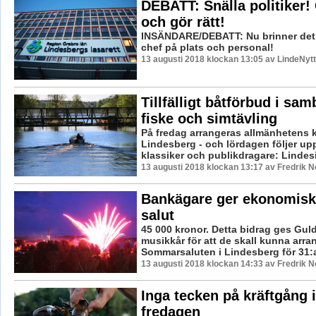
DEBATT: Snälla politiker
och gör rätt!
INSÄNDARE/DEBATT: Nu brinner det!
chef på plats och personal!
13 augusti 2018 klockan 13:05 av LindeNytt
Tillfälligt båtförbud i s
fiske och simtävling
På fredag arrangeras allmänhetens kr
Lindesberg - och lördagen följer u
klassiker och publikdragare: Lindes
13 augusti 2018 klockan 13:17 av Fredrik 
Bankägare ger ekonomiskt 
salut
45 000 kronor. Detta bidrag ges Gu
musikkår för att de skall kunna arra
Sommarsaluten i Lindesberg för 31:a 
13 augusti 2018 klockan 14:33 av Fredrik 
Inga tecken på kräftgång 
fredagen