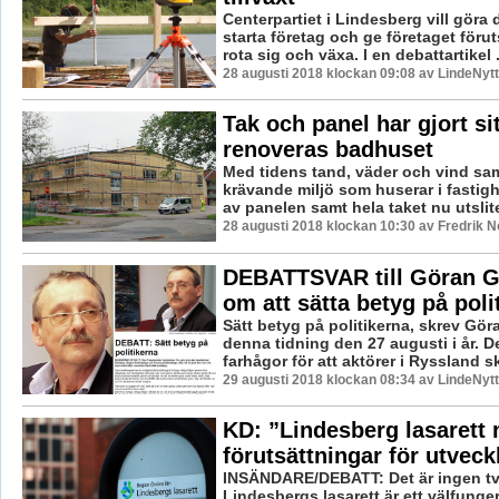
Centerpartiet i Lindesberg vill göra d
starta företag och ge företaget förut
rota sig och växa. I en debattartikel .
28 augusti 2018 klockan 09:08 av LindeNytt
Tak och panel har gjort si
renoveras badhuset
Med tidens tand, väder och vind sa
krävande miljö som huserar i fastigh
av panelen samt hela taket nu utslite
28 augusti 2018 klockan 10:30 av Fredrik 
DEBATTSVAR till Göran 
om att sätta betyg på poli
Sätt betyg på politikerna, skrev Gö
denna tidning den 27 augusti i år. D
farhågor för att aktörer i Ryssland sk
29 augusti 2018 klockan 08:34 av LindeNytt
KD: ”Lindesberg lasarett
förutsättningar för utveck
INSÄNDARE/DEBATT: Det är ingen tv
Lindesbergs lasarett är ett välfung