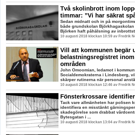
Två skolinbrott inom lopp
timmar: ”Vi har säkrat sp
Sedan midnatt och in på morgontim
både grundskolan Björkhagaskolan 
Björken haft påhälsning av inbrottstju
10 augusti 2018 klockan 10:59 av Fredrik 
Vill att kommunen begär 
belastningsregistret inom 
områden
John Omoomian, ledamot i kommunfu
Socialdemokraterna i Lindesberg, vil
skärper rutinerna när personal anstäl
10 augusti 2018 klockan 12:46 av Fredrik 
Fönsterkrossare identifie
Tack vare allmänheten har polisen 
identifiera en misstänkt gärningspe
skadegörelse som drabbat vårdcent
Bytesgatan i ...
10 augusti 2018 klockan 13:04 av Fredrik 