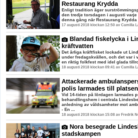
Restaurang Krydda
Enligt tradition äger surströmming
den tredje torsdagen i augusti varje 
denna gång när Restaurang Krydda fö
17 augusti 2018 klockan 12:50 av Camilla 
Blandad fiskelycka i L
kräftvatten
Det årliga kräftfisket lockade ut Li
under fredagskvällen, och det var i 
en riktig folkfest med idel glada tillro
18 augusti 2018 klockan 09:41 av Camilla 
Attackerade ambulansper
polis larmades till platsen
Vid 14-tiden på lördagen larmades pol
behandlingshem i centrala Lindesb
anledning av våldsamheter mot amb
- En ...
18 augusti 2018 klockan 15:08 av Fredrik 
Nora besegrade Lindes
stadskampen