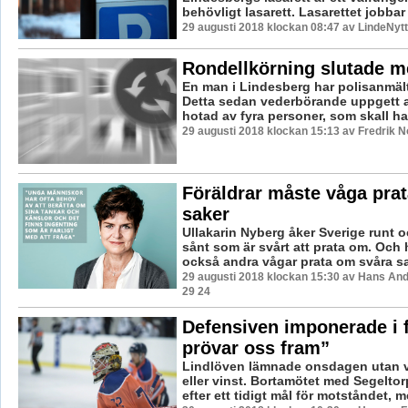
behövligt lasarett. Lasarettet jobbar 
29 augusti 2018 klockan 08:47 av LindeNytt
Rondellkörning slutade m
En man i Lindesberg har polisanmält
Detta sedan vederbörande uppgett at
hotad av fyra personer, som skall haft
29 augusti 2018 klockan 15:13 av Fredrik 
Föräldrar måste våga pra
saker
Ullakarin Nyberg åker Sverige runt 
sånt som är svårt att prata om. Och h
också andra vågar prata om svåra sak
29 augusti 2018 klockan 15:30 av Hans An
29 24
Defensiven imponerade i f
prövar oss fram”
Lindlöven lämnade onsdagen utan v
eller vinst. Bortamötet med Segeltor
efter ett tidigt mål för motståndet, me