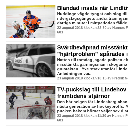
Blandad insats när Lindlö
Huddinge vägde tyngst och slog til
i Bergslagsgängets andra träningsm
darriga minuter i mittperioden fällde
22 augusti 2018 klockan 22:30 av Hannes Fe
603
Svärdbeväpnad misstänkt
”hjärtproblem” spårades 
Natten till torsdag jagade polisen eft
misstänkta gärningsmän i skogarna 
grustäkten i Yxe strax utanför Linde
Anledningen var...
23 augusti 2018 klockan 10:15 av Fredrik 
TV-puckslag till Lindehov
framtidens stjärnor
Den här helgen får Lindesberg chans
nästa generation av hockeyproffs. M
pucken bakom hörnet väljer sex distri
23 augusti 2018 klockan 11:30 av Hannes Fe
603