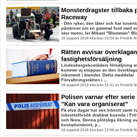
Monsterdragster tillbaka 
Raceway
- Den ryker, den låter och har tusent
påminner om en gammal ford med en 
stor motor, ler Mikael "Blomman" Bl
16 augusti 2018 klockan 10:54 av Fredrik 
Rätten avvisar överklagan
fastighetsförsäljning
Lindesbergsbostäders försäljning a
kommer ej stoppas av den överklag
inkommit i ärendet. Detta meddelar
Förvaltningsrätten i ...
16 augusti 2018 klockan 12:41 av Fredrik 
Polisen varnar efter serie 
”Kan vara organiserat”
På elva dagar har sex inbrott samt t
inbrottsförsök drabbat boende i Frö
och Nora. Denna plötsliga ökning a
bostadsinbrott, p...
16 augusti 2018 klockan 13:56 av Fredrik 