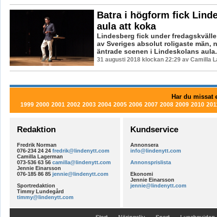
Batra i högform fick Lind
aula att koka
Lindesberg fick under fredagskväll
av Sveriges absolut roligaste män, 
äntrade scenen i Lindeskolans aula. 
31 augusti 2018 klockan 22:29 av Camilla 
Har du missat e
1999
2000
2001
2002
2003
2004
2005
2006
2007
2008
2009
2010
201
Redaktion
Kundservice
Fredrik Norman
Annonsera
076-234 24 24
fredrik@lindenytt.com
info@lindenytt.com
Camilla Lagerman
073-536 63 56
camilla@lindenytt.com
Annonsprislista
Jennie Einarsson
076-185 86 85
jennie@lindenytt.com
Ekonomi
Jennie Einarsson
Sportredaktion
jennie@lindenytt.com
Timmy Lundegård
timmy@lindenytt.com