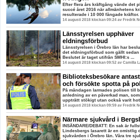
Efter flera års kräftgång vände det plö
succé året 2016 när allmänhetens kr
resulterade i 10 000 fångade kräftor.
14 augusti 2018 klockan 09:24 av Fredrik 
Länsstyrelsen upphäver
eldningsförbud
Länsstyrelsen i Örebro län har besl
det eldningsförbud som gällt sedan b
Beslutet är taget utifrån SMHI:s ...
14 augusti 2018 klockan 09:52 av Camilla 
Biblioteksbesökare antas
och försökte spotta på po
På måndagen larmades polisen till b
anledning av en påverkad man, som 
uppträtt stökigt utan också varit hotf
14 augusti 2018 klockan 09:59 av Fredrik 
Närmare sjukvård i Bergs
INSÄNDARE/DEBATT: En sak är fullst
Lindesbergs lasarett är en omistlig 
sjukvården i Örebro län. Våra tre sju