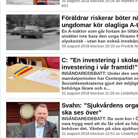
30 augusti 2018 klockan 10:30 av Hannes Fe
603
Föräldrar riskerar böter n
ungdomar kör olagliga A-t
En A-traktor som går fortare än tillå
utsätter inte bara den unga föraren 
olycksrisk - utan kan också innebära 
30 augusti 2018 klockan 10:33 av Fredrik 
C: ”En investering i skola
investering i vår framtid!”
INSÄNDARE/DEBATT: Under den sen
mandatperioden har Centerpartiet o
Socialdemokraterna gjort det möjligt
behöriga lärare och n...
31 augusti 2018 klockan 11:20 av LindeNytt
Svahn: ”Sjukvårdens orga
ska ses över”
INSÄNDARE/DEBATT: Du som bor i Ö
vara trygg med att du får vård av hö
behöver det. Vården på våra sjukhus
31 augusti 2018 klockan 12:51 av LindeNytt