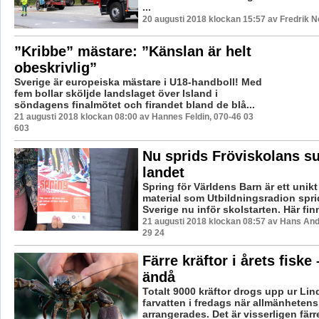
...
20 augusti 2018 klockan 15:57 av Fredrik 
”Kribbe” mästare: ”Känslan är helt
obeskrivlig”
Sverige är europeiska mästare i U18-handboll! Med
fem bollar sköljde landslaget över Island i
söndagens finalmötet och firandet bland de blå...
21 augusti 2018 klockan 08:00 av Hannes Feldin, 070-46 03
603
Nu sprids Fröviskolans su
landet
Spring för Världens Barn är ett unik
material som Utbildningsradion spri
Sverige nu inför skolstarten. Här finn
21 augusti 2018 klockan 08:57 av Hans An
29 24
Färre kräftor i årets fiske
ändå
Totalt 9000 kräftor drogs upp ur Li
farvatten i fredags när allmänhetens 
arrangerades. Det är visserligen färre ä