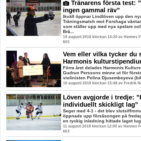
Tränarens första test: 
ingen gammal räv”
Ikväll öppnar Lindlöven upp den ny
Träningsmatch mot Forshaga väntar
som ställer upp med nya spelare o
Brä...
10 augusti 2018 klockan 14:20 av Hannes Fe
603
Vem eller vilka tycker du s
Harmonis kulturstipendi
Förra året delades Harmonis Kulturst
Gudrun Perssons minne ut för första
violinisten Polina Djusembeyeva (bild
10 augusti 2018 klockan 15:48 av Fredrik 
Löven avgjorde i tredje: ”
individuellt skickligt lag”
Seger med 4-1 - det blev slutsiffror
öppnade upp försäsongen på fredags
en ryckig inledning hittade laget lugn
11 augusti 2018 klockan 12:00 av Hannes Fe
603