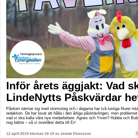
Inför årets äggjakt: Vad s
LindeNytts Påskvärdar he
Påsken närmar sig med stormsteg och i dagarna har två lustiga filurer inta
redaktion. De har lovat att hålla i den årliga påsktävlingen, men problemet ä
vad vi ska kalla våra nya medarbetare. Agnes och Yrven? Hubba och Bub
nog bättre – så vi överlåter detta till Er!
12 april 2019 klockan 10:19 av
Jennie Einarsson