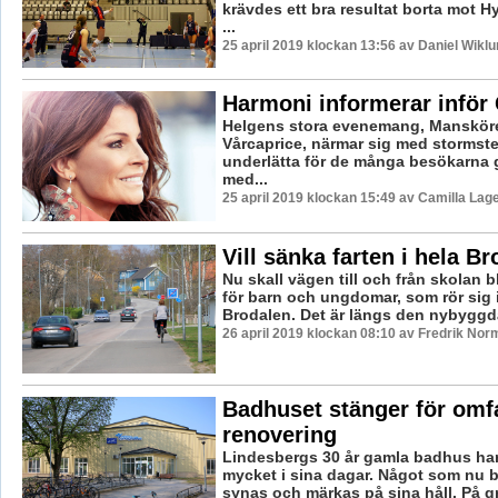
krävdes ett bra resultat borta mot H
...
25 april 2019 klockan 13:56 av Daniel Wiklu
Harmoni informerar inför
Helgens stora evenemang, Manskör
Vårcaprice, närmar sig med stormste
underlätta för de många besökarna 
med...
25 april 2019 klockan 15:49 av Camilla Lag
Vill sänka farten i hela B
Nu skall vägen till och från skolan b
för barn och ungdomar, som rör sig 
Brodalen. Det är längs den nybyggda
26 april 2019 klockan 08:10 av Fredrik Nor
Badhuset stänger för omf
renovering
Lindesbergs 30 år gamla badhus har
mycket i sina dagar. Något som nu b
synas och märkas på sina håll. På gru