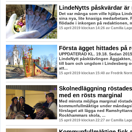
LindeNytts påskvärdar är
Det var många som ville hjälpa Lind
sina nya, lite knasiga medarbetare. 
flödade i inkorgen på redaktionen, me
15 april 2019 klockan 14:26 av Camilla Lag
Första ägget hittades på 
UPPDATERAD KL. 19.18. Sedan 2015 
LindeNytt påsktävlingen Äggjakten, 
till barn och ungdom i Lindesberg o
att...
15 april 2019 klockan 15:40 av Fredrik Nor
Skolnedläggning röstade
med en rösts marginal
Med minsta möjliga marginal röstad
kommunfullmäktige under måndags
förslaget att lägga ned Ramshyttan
Rockhammars skola, ...
15 april 2019 klockan 22:27 av Camilla Lag
Kommunfullmäktige fick 