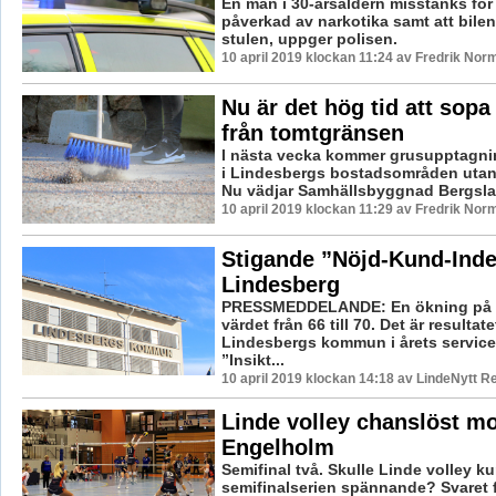
En man i 30-årsåldern misstänks för a
påverkad av narkotika samt att bile
stulen, uppger polisen.
10 april 2019 klockan 11:24 av Fredrik Nor
Nu är det hög tid att sopa
från tomtgränsen
I nästa vecka kommer grusupptagnin
i Lindesbergs bostadsområden utan
Nu vädjar Samhällsbyggnad Bergslagen
10 april 2019 klockan 11:29 av Fredrik Nor
Stigande ”Nöjd-Kund-Inde
Lindesberg
PRESSMEDDELANDE: En ökning på de
värdet från 66 till 70. Det är resultate
Lindesbergs kommun i årets servic
”Insikt...
10 april 2019 klockan 14:18 av LindeNytt R
Linde volley chanslöst mo
Engelholm
Semifinal två. Skulle Linde volley k
semifinalserien spännande? Svaret 