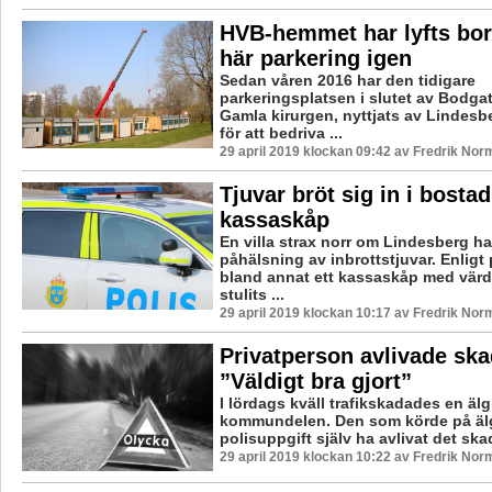
HVB-hemmet har lyfts bort
här parkering igen
Sedan våren 2016 har den tidigare
parkeringsplatsen i slutet av Bodga
Gamla kirurgen, nyttjats av Linde
för att bedriva ...
29 april 2019 klockan 09:42 av Fredrik Nor
Tjuvar bröt sig in i bostad
kassaskåp
En villa strax norr om Lindesberg ha
påhälsning av inbrottstjuvar. Enligt 
bland annat ett kassaskåp med värd
stulits ...
29 april 2019 klockan 10:17 av Fredrik Nor
Privatperson avlivade ska
”Väldigt bra gjort”
I lördags kväll trafikskadades en älg
kommundelen. Den som körde på älge
polisuppgift själv ha avlivat det ska
29 april 2019 klockan 10:22 av Fredrik Nor