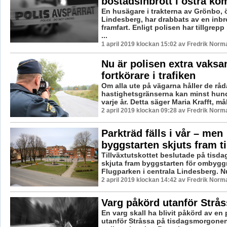
bostadsinbrott i östra k
En husägare i trakterna av Grönbo, 
Lindesberg, har drabbats av en inbr
framfart. Enligt polisen har tillgrepp
...
1 april 2019 klockan 15:02 av Fredrik Norm
Nu är polisen extra vaks
fortkörare i trafiken
Om alla ute på vägarna håller de rå
hastighetsgränserna kan minst hund
varje år. Detta säger Maria Krafft, mål
2 april 2019 klockan 09:28 av Fredrik Norm
Parkträd fälls i vår – men
byggstarten skjuts fram ti
Tillväxtutskottet beslutade på tisda
skjuta fram byggstarten för ombygg
Flugparken i centrala Lindesberg. Nu
2 april 2019 klockan 14:42 av Fredrik Norm
Varg påkörd utanför Strås
En varg skall ha blivit påkörd av en
utanför Stråssa på tisdagsmorgone