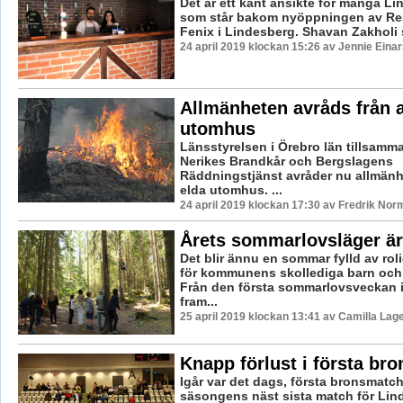
Det är ett känt ansikte för många L
som står bakom nyöppningen av Re
Fenix i Lindesberg. Shavan Zakholi s
24 april 2019 klockan 15:26 av Jennie Eina
Allmänheten avråds från a
utomhus
Länsstyrelsen i Örebro län tillsam
Nerikes Brandkår och Bergslagens
Räddningstjänst avråder nu allmänhe
elda utomhus. ...
24 april 2019 klockan 17:30 av Fredrik Nor
Årets sommarlovsläger är
Det blir ännu en sommar fylld av roli
för kommunens skollediga barn oc
Från den första sommarlovsveckan i
fram...
25 april 2019 klockan 13:41 av Camilla Lag
Knapp förlust i första br
Igår var det dags, första bronsmatc
säsongens näst sista match för Lind