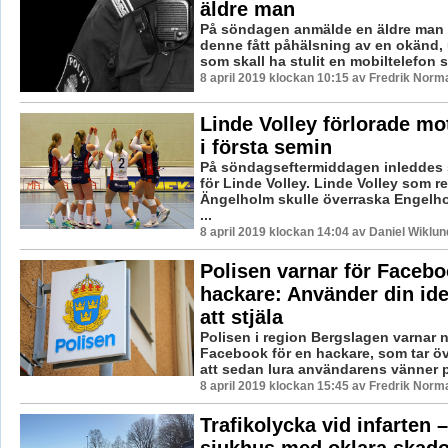
äldre man
På söndagen anmälde en äldre man i
denne fått påhälsning av en okänd,
som skall ha stulit en mobiltelefon s
8 april 2019 klockan 10:15 av Fredrik Norm
Linde Volley förlorade m
i första semin
På söndagseftermiddagen inleddes 
för Linde Volley. Linde Volley som res
Ängelholm skulle överraska Engelh
...
8 april 2019 klockan 14:04 av Daniel Wiklun
Polisen varnar för Facebo
hackare: Använder din iden
att stjäla
Polisen i region Bergslagen varnar 
Facebook för en hackare, som tar öv
att sedan lura användarens vänner p
8 april 2019 klockan 15:45 av Fredrik Norm
Trafikolycka vid infarten – 
sjukhus med oklara skado