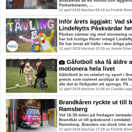
attackerad av en hotfull och aggres
Parkarbetaren, ...
12 april 2019 klockan 09:16 av Fredrik Nor
Inför årets äggjakt: Vad s
LindeNytts Påskvärdar he
Påsken närmar sig med stormsteg o
har två lustiga filurer intagit LindeN
De har lovat att hålla i den årliga pås
12 april 2019 klockan 10:19 av Jennie Eina
Gåfotboll ska få äldre a
motionera hela livet
Gåfotboll är en relativt ny sport i Sv
precis som namnet avslöjar är det fot
där det är förbjudet att springa. På ..
12 april 2019 klockan 13:46 av Camilla Lag
Brandkåren ryckte ut till 
Ramsberg
Vid 16.30-tiden på fredagen larmade
Brandkår ut till gräsbrand i området 
Ramsberg. Branden var dock inte av 
12 april 2019 klockan 17:28 av Fredrik Nor