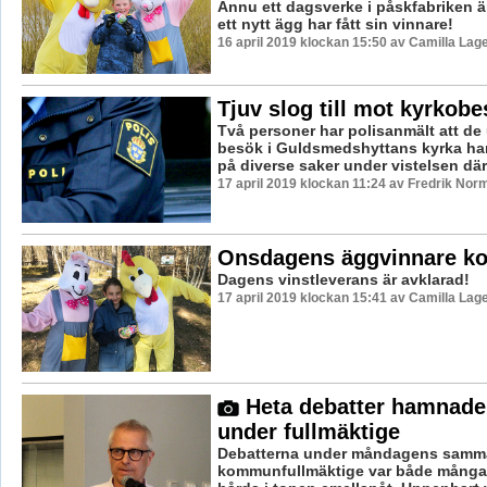
Ännu ett dagsverke i påskfabriken ä
ett nytt ägg har fått sin vinnare!
16 april 2019 klockan 15:50 av Camilla Lag
Tjuv slog till mot kyrkob
Två personer har polisanmält att de 
besök i Guldsmedshyttans kyrka har 
på diverse saker under vistelsen där
17 april 2019 klockan 11:24 av Fredrik Nor
Onsdagens äggvinnare ko
Dagens vinstleverans är avklarad!
17 april 2019 klockan 15:41 av Camilla Lag
Heta debatter hamnade 
under fullmäktige
Debatterna under måndagens samma
kommunfullmäktige var både många 