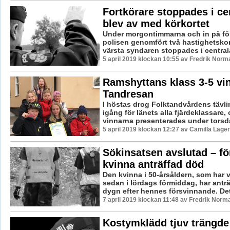
Fortkörare stoppades i c
blev av med körkortet
Under morgontimmarna och in på fö
polisen genomfört två hastighetskon
värsta syndaren stoppades i central
5 april 2019 klockan 10:55 av Fredrik Norm
Ramshyttans klass 3-5 vin
Tandresan
I höstas drog Folktandvårdens tävl
igång för länets alla fjärdeklassare,
vinnarna presenterades under torsda
5 april 2019 klockan 12:27 av Camilla Lage
Sökinsatsen avslutad – f
kvinna anträffad död
Den kvinna i 50-årsåldern, som har 
sedan i lördags förmiddag, har anträ
dygn efter hennes försvinnande. Det 
7 april 2019 klockan 11:48 av Fredrik Norm
Kostymklädd tjuv trängde 