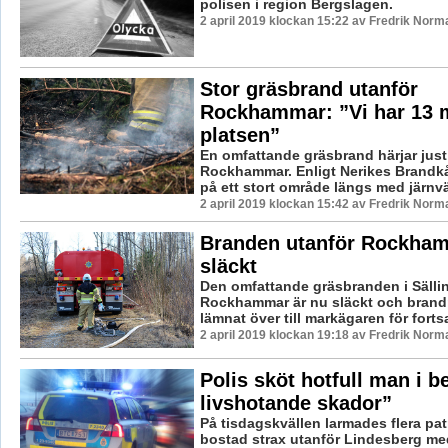
polisen i region Bergslagen.
2 april 2019 klockan 15:22 av Fredrik Norm
Stor gräsbrand utanför
Rockhammar: ”Vi har 13 
platsen”
En omfattande gräsbrand härjar just 
Rockhammar. Enligt Nerikes Brandkå
på ett stort område längs med järnvä
2 april 2019 klockan 15:42 av Fredrik Norm
Branden utanför Rockham
släckt
Den omfattande gräsbranden i Sälli
Rockhammar är nu släckt och brand
lämnat över till markägaren för fortsat
2 april 2019 klockan 19:18 av Fredrik Norm
Polis sköt hotfull man i b
livshotande skador”
På tisdagskvällen larmades flera patru
bostad strax utanför Lindesberg me