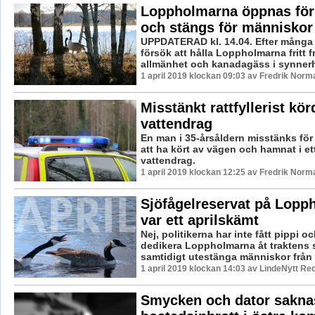
Loppholmarna öppnas för 
och stängs för människor
UPPDATERAD kl. 14.04. Efter många å
försök att hålla Loppholmarna fritt fr
allmänhet och kanadagäss i synnerh
1 april 2019 klockan 09:03 av Fredrik Norm
Misstänkt rattfyllerist kör
vattendrag
En man i 35-årsåldern misstänks för ra
att ha kört av vägen och hamnat i et
vattendrag.
1 april 2019 klockan 12:25 av Fredrik Norm
Sjöfågelreservat på Lopp
var ett aprilskämt
Nej, politikerna har inte fått pippi oc
dedikera Loppholmarna åt traktens 
samtidigt utestänga människor från 
1 april 2019 klockan 14:03 av LindeNytt Red
Smycken och dator saknas