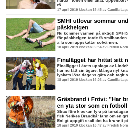
hårda i tonen emellanåt. Uppenbart v
rö...
17 april 2019 klockan 15:45 av Camilla Lag
SMHI utlovar sommar und
påskhelgen
Nu kommer värmen på riktigt! SMHI
för påskhelgen torde få smilbanden
alla som uppskattar solvärmen.
18 april 2019 klockan 09:54 av Fredrik Nor
Finalägget har hittat sitt
Finalägget i årets upplaga av Linde
har nu fått sin ägare. Många nyfikn
lyckats lösa dagens gåta och tagit sig 
18 april 2019 klockan 16:03 av Camilla Lag
Gräsbrand i Frövi: ”Har b
en yta stor som en fotbol
Strax före klockan fyra på torsdags
fick Nerikes Brandkår larm om en grä
Enligt uppgift skall det ha brunnit på
18 april 2019 klockan 16:47 av Fredrik Nor