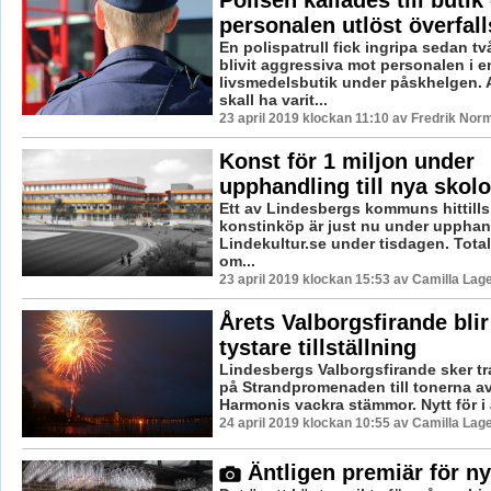
personalen utlöst överfal
En polispatrull fick ingripa sedan t
blivit aggressiva mot personalen i e
livsmedelsbutik under påskhelgen.
skall ha varit...
23 april 2019 klockan 11:10 av Fredrik Nor
Konst för 1 miljon under
upphandling till nya skol
Ett av Lindesbergs kommuns hittills
konstinköp är just nu under upphan
Lindekultur.se under tisdagen. Totalt
om...
23 april 2019 klockan 15:53 av Camilla Lag
Årets Valborgsfirande bli
tystare tillställning
Lindesbergs Valborgsfirande sker tr
på Strandpromenaden till tonerna 
Harmonis vackra stämmor. Nytt för i år
24 april 2019 klockan 10:55 av Camilla Lag
Äntligen premiär för ny