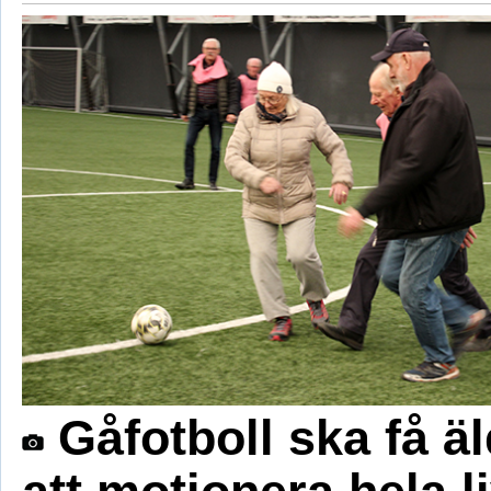
Gåfotboll ska få äl