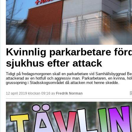
Kvinnlig parkarbetare förd 
sjukhus efter attack
Tidigt på fredagsmorgonen skall en parkarbetare vid Samhällsbyggnad Ber
attackerad av en hotfull och aggressiv man. Parkarbetaren, en kvinna, hö
grussopning i Stadsskogsområdet då attacken mot henne skedde.
12 april 2019 klockan 09:16 av
Fredrik Norman