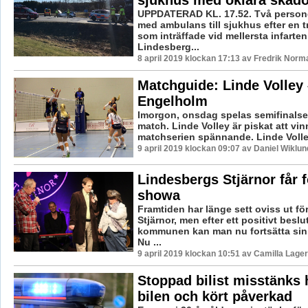
UPPDATERAD KL. 17.52. Två persone
med ambulans till sjukhus efter en t
som inträffade vid mellersta infarten 
Lindesberg...
8 april 2019 klockan 17:13 av Fredrik Norm
Matchguide: Linde Volley 
Engelholm
Imorgon, onsdag spelas semifinalser
match. Linde Volley är piskat att vin
matchserien spännande. Linde Volley
9 april 2019 klockan 09:07 av Daniel Wiklun
Lindesbergs Stjärnor får f
showa
Framtiden har länge sett oviss ut f
Stjärnor, men efter ett positivt beslu
kommunen kan man nu fortsätta sin
Nu ...
9 april 2019 klockan 10:51 av Camilla Lage
Stoppad bilist misstänks h
bilen och kört påverkad