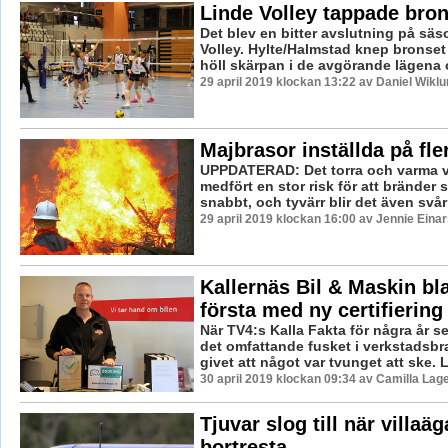
Linde Volley tappade bron
Det blev en bitter avslutning på sä
Volley. Hylte/Halmstad knep bronset
höll skärpan i de avgörande lägena o
29 april 2019 klockan 13:22 av Daniel Wiklu
Majbrasor inställda på fler
UPPDATERAD: Det torra och varma v
medfört en stor risk för att bränder s
snabbt, och tyvärr blir det även svår
29 april 2019 klockan 16:00 av Jennie Eina
Kallernäs Bil & Maskin bl
första med ny certifiering
När TV4:s Kalla Fakta för några år 
det omfattande fusket i verkstadsbr
givet att något var tvunget att ske. L
30 april 2019 klockan 09:34 av Camilla Lag
Tjuvar slog till när villaä
bortresta