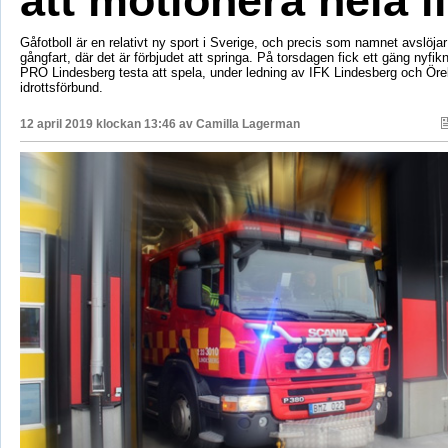
att motionera hela l
Gåfotboll är en relativt ny sport i Sverige, och precis som namnet avslöjar ä
gångfart, där det är förbjudet att springa. På torsdagen fick ett gäng nyfik
PRO Lindesberg testa att spela, under ledning av IFK Lindesberg och Öre
idrottsförbund.
12 april 2019 klockan 13:46 av
Camilla Lagerman