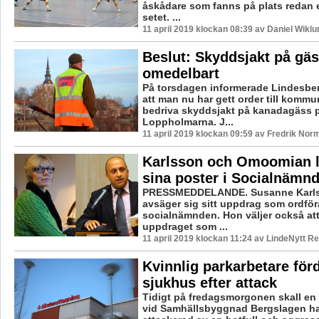
åskådare som fanns på plats redan e
setet. ...
11 april 2019 klockan 08:39 av Daniel Wiklu
Beslut: Skyddsjakt på gäs
omedelbart
På torsdagen informerade Lindesb
att man nu har gett order till kommu
bedriva skyddsjakt på kanadagäss 
Loppholmarna. J...
11 april 2019 klockan 09:59 av Fredrik Nor
Karlsson och Omoomian 
sina poster i Socialnämn
PRESSMEDDELANDE. Susanne Karls
avsäger sig sitt uppdrag som ordför
socialnämnden. Hon väljer också at
uppdraget som ...
11 april 2019 klockan 11:24 av LindeNytt Re
Kvinnlig parkarbetare förd 
sjukhus efter attack
Tidigt på fredagsmorgonen skall en
vid Samhällsbyggnad Bergslagen ha 