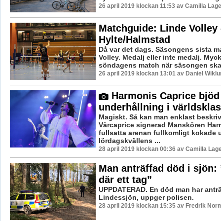
26 april 2019 klockan 11:53 av Camilla Lag
Matchguide: Linde Volley 
Hylte/Halmstad
Då var det dags. Säsongens sista m
Volley. Medalj eller inte medalj. Myck
söndagens match när säsongen ska 
26 april 2019 klockan 13:01 av Daniel Wiklu
Harmonis Caprice bjöd
underhållning i världskla
Magiskt. Så kan man enklast beskriv
Vårcaprice signerad Manskören Har
fullsatta arenan fullkomligt kokade 
lördagskvällens ...
28 april 2019 klockan 00:36 av Camilla Lag
Man anträffad död i sjön: 
där ett tag”
UPPDATERAD. En död man har anträf
Lindessjön, uppger polisen.
28 april 2019 klockan 15:35 av Fredrik Nor