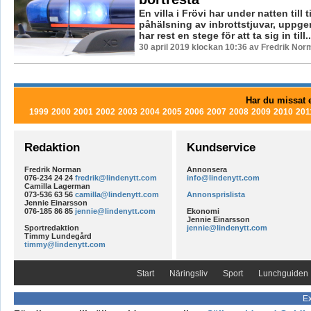
En villa i Frövi har under natten till 
påhälsning av inbrottstjuvar, uppger
har rest en stege för att ta sig in till..
30 april 2019 klockan 10:36 av Fredrik Nor
Har du missat e
1999
2000
2001
2002
2003
2004
2005
2006
2007
2008
2009
2010
201
Redaktion
Kundservice
Fredrik Norman
Annonsera
076-234 24 24
fredrik@lindenytt.com
info@lindenytt.com
Camilla Lagerman
073-536 63 56
camilla@lindenytt.com
Annonsprislista
Jennie Einarsson
076-185 86 85
jennie@lindenytt.com
Ekonomi
Jennie Einarsson
Sportredaktion
jennie@lindenytt.com
Timmy Lundegård
timmy@lindenytt.com
Start
Näringsliv
Sport
Lunchguiden
Ex