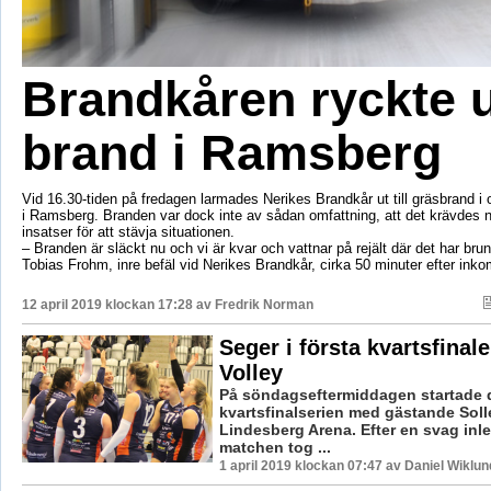
Brandkåren ryckte ut
brand i Ramsberg
Vid 16.30-tiden på fredagen larmades Nerikes Brandkår ut till gräsbrand i
i Ramsberg. Branden var dock inte av sådan omfattning, att det krävdes n
insatser för att stävja situationen.
– Branden är släckt nu och vi är kvar och vattnar på rejält där det har brunn
Tobias Frohm, inre befäl vid Nerikes Brandkår, cirka 50 minuter efter ink
12 april 2019 klockan 17:28 av
Fredrik Norman
Seger i första kvartsfinal
Volley
På söndagseftermiddagen startade 
kvartsfinalserien med gästande Soll
Lindesberg Arena. Efter en svag inl
matchen tog ...
1 april 2019 klockan 07:47 av Daniel Wiklun