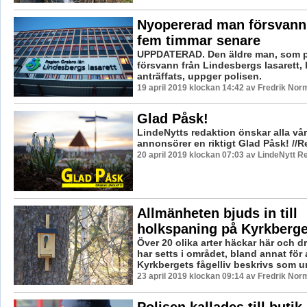
Nyopererad man försvann 
fem timmar senare
UPPDATERAD. Den äldre man, som p
försvann från Lindesbergs lasarett, 
anträffats, uppger polisen.
19 april 2019 klockan 14:42 av Fredrik Nor
Glad Påsk!
LindeNytts redaktion önskar alla vår
annonsörer en riktigt Glad Påsk! //R
20 april 2019 klockan 07:03 av LindeNytt R
Allmänheten bjuds in till
holkspaning på Kyrkberge
Över 20 olika arter häckar här och dr
har setts i området, bland annat för 
Kyrkbergets fågelliv beskrivs som un
23 april 2019 klockan 09:14 av Fredrik Nor
Polisen kallades till butik 