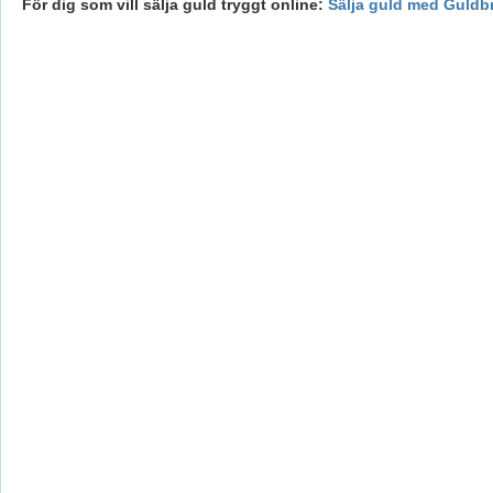
För dig som vill sälja guld tryggt online:
Sälja guld med Guldb