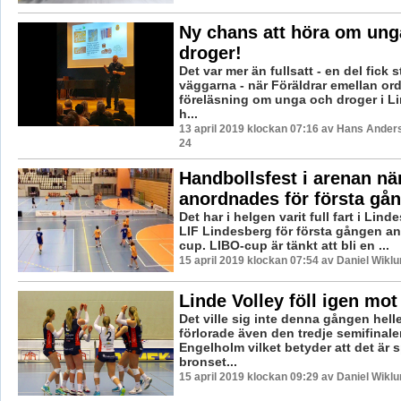
Ny chans att höra om ung
droger!
Det var mer än fullsatt - en del fick s
väggarna - när Föräldrar emellan or
föreläsning om unga och droger i L
h...
13 april 2019 klockan 07:16 av Hans Ander
24
Handbollsfest i arenan n
anordnades för första gå
Det har i helgen varit full fart i Lin
LIF Lindesberg för första gången a
cup. LIBO-cup är tänkt att bli en ...
15 april 2019 klockan 07:54 av Daniel Wiklu
Linde Volley föll igen mo
Det ville sig inte denna gången helle
förlorade även den tredje semifinal
Engelholm vilket betyder att det är 
bronset...
15 april 2019 klockan 09:29 av Daniel Wiklu