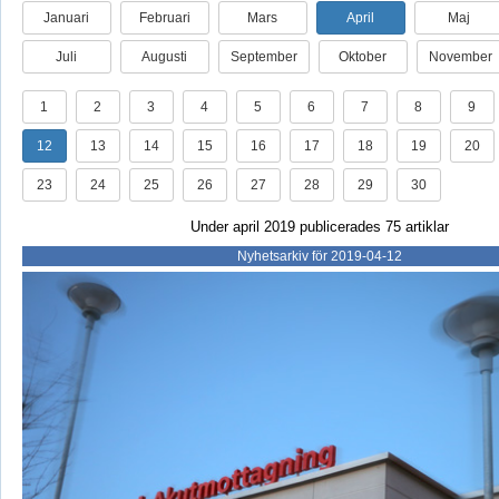
Januari
Februari
Mars
April
Maj
Juli
Augusti
September
Oktober
November
1
2
3
4
5
6
7
8
9
12
13
14
15
16
17
18
19
20
23
24
25
26
27
28
29
30
Under april 2019 publicerades 75 artiklar
Nyhetsarkiv för 2019-04-12