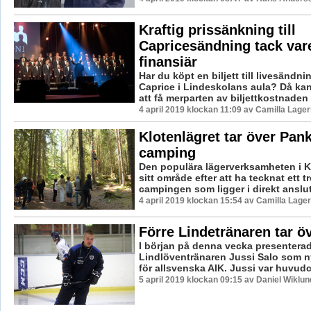
Kraftig prissänkning till
Capricesändning tack var
finansiär
Har du köpt en biljett till livesändni
Caprice i Lindeskolans aula? Då ka
att få merparten av biljettkostnaden .
4 april 2019 klockan 11:09 av Camilla Lage
Klotenlägret tar över Pan
camping
Den populära lägerverksamheten i K
sitt område efter att ha tecknat ett 
campingen som ligger i direkt anslut
4 april 2019 klockan 15:54 av Camilla Lage
Förre Lindetränaren tar ö
I början på denna vecka presenterad
Lindlöventränaren Jussi Salo som 
för allsvenska AIK. Jussi var huvudco
5 april 2019 klockan 09:15 av Daniel Wiklun