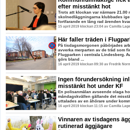
efter misstänkt hot
Trots att klockan var närmare 21.00 
skolnedläggningarna klubbades ig
fortfarande en lång rad ärenden kvar 
15 april 2019 klockan 23:04 av Camilla Lag
Här faller träden i Flugpa
På tisdagsmorgonen påbörjades arb
avverka merparten av de träd som fi
Flugparken i centrala Lindesberg. 
görs bland ...
16 april 2019 klockan 09:30 av Fredrik Nor
Ingen förundersökning inl
misstänkt hot under KF
En polisanmälan avseende olaga ho
måndagskvällen gällande det misst
uttalades av en åhörare under komm
16 april 2019 klockan 11:15 av Camilla Lag
Vinnaren av tisdagens äg
rutinerad äggjägare