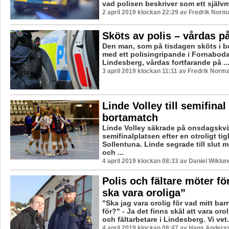
vad polisen beskriver som ett självm
2 april 2019 klockan 22:29 av Fredrik Norm
Sköts av polis – vårdas 
Den man, som på tisdagen sköts i b
med ett polisingripande i Fornaboda
Lindesberg, vårdas fortfarande på ..
3 april 2019 klockan 11:11 av Fredrik Norm
Linde Volley till semifinal 
bortamatch
Linde Volley säkrade på onsdagskvä
semifinalplatsen efter en otroligt ti
Sollentuna. Linde segrade till slut me
och ...
4 april 2019 klockan 08:33 av Daniel Wiklun
Polis och fältare möter fö
ska vara oroliga”
"Ska jag vara orolig för vad mitt bar
för?" - Ja det finns skäl att vara oro
och fältarbetare i Lindesberg. Vi vet.
4 april 2019 klockan 08:47 av Hans Anders