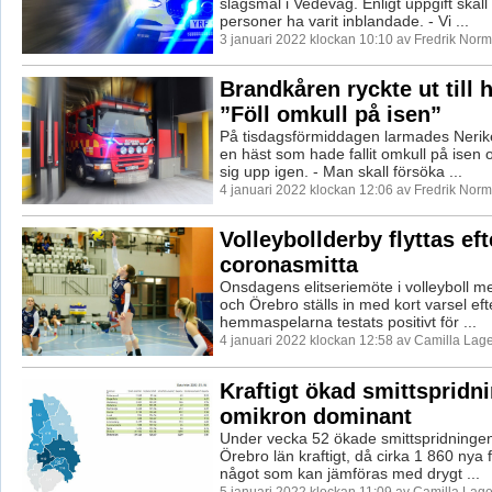
slagsmål i Vedevåg. Enligt uppgift skal
personer ha varit inblandade. - Vi ...
3 januari 2022 klockan 10:10 av Fredrik Norm
Brandkåren ryckte ut till h
”Föll omkull på isen”
På tisdagsförmiddagen larmades Neri
en häst som hade fallit omkull på isen 
sig upp igen. - Man skall försöka ...
4 januari 2022 klockan 12:06 av Fredrik Norm
Volleybollderby flyttas eft
coronasmitta
Onsdagens elitseriemöte i volleyboll m
och Örebro ställs in med kort varsel eft
hemmaspelarna testats positivt för ...
4 januari 2022 klockan 12:58 av Camilla Lag
Kraftigt ökad smittspridn
omikron dominant
Under vecka 52 ökade smittspridningen
Örebro län kraftigt, då cirka 1 860 nya 
något som kan jämföras med drygt ...
5 januari 2022 klockan 11:09 av Camilla Lag