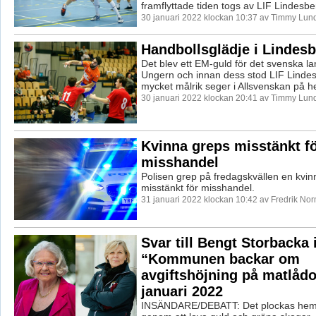
framflyttade tiden togs av LIF Lindesber
30 januari 2022 klockan 10:37 av Timmy Lun
Handbollsglädje i Lindesb
Det blev ett EM-guld för det svenska la
Ungern och innan dess stod LIF Lindes
mycket målrik seger i Allsvenskan på 
30 januari 2022 klockan 20:41 av Timmy Lun
Kvinna greps misstänkt f
misshandel
Polisen grep på fredagskvällen en kvin
misstänkt för misshandel.
31 januari 2022 klockan 10:42 av Fredrik No
Svar till Bengt Storbacka i
“Kommunen backar om
avgiftshöjning på matlådo
januari 2022
INSÄNDARE/DEBATT: Det plockas hem 