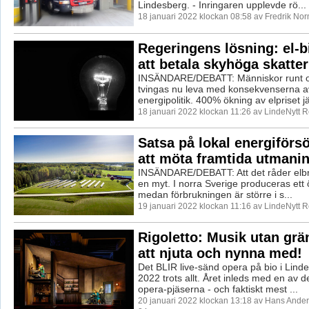
Lindesberg. - Inringaren upplevde rö...
18 januari 2022 klockan 08:58 av Fredrik No
Regeringens lösning: el-b
att betala skyhöga skatter
INSÄNDARE/DEBATT: Människor runt o
tvingas nu leva med konsekvenserna a
energipolitik. 400% ökning av elpriset j
18 januari 2022 klockan 11:26 av LindeNytt R
Satsa på lokal energiförsö
att möta framtida utmani
INSÄNDARE/DEBATT: Att det råder elbri
en myt. I norra Sverige produceras ett 
medan förbrukningen är större i s...
19 januari 2022 klockan 11:16 av LindeNytt R
Rigoletto: Musik utan grä
att njuta och nynna med!
Det BLIR live-sänd opera på bio i Lind
2022 trots allt. Året inleds med en av 
opera-pjäserna - och faktiskt mest ...
20 januari 2022 klockan 13:18 av Hans Ande