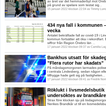
av året var det hemmaderbyt mot Öreb
på grund av spelare som testat sig...
15 januari 2022 klockan 22:04 av Timmy Lun
434 nya fall i kommunen 
vecka
Antalet bekräftade fall av covid-19 i Li
kommun fortsätter att öka i rekordfart. 
siffror från Region Örebro län ...
17 januari 2022 klockan 09:37 av Camilla La
Bankhus utsatt för skadeg
”Flera rutor har skadats”
På måndagsmorgonen larmades polisen
i centrala Lindesberg, sedan någon ell
tillhygge hade gett sig på fastigheten...
17 januari 2022 klockan 09:41 av Fredrik No
Röklukt i livsmedelsbutik
undersöktes av brandkår
Strax före klockan sju på tisdagsmorg
Nerikes Brandkår ut till en livsmedelsbut