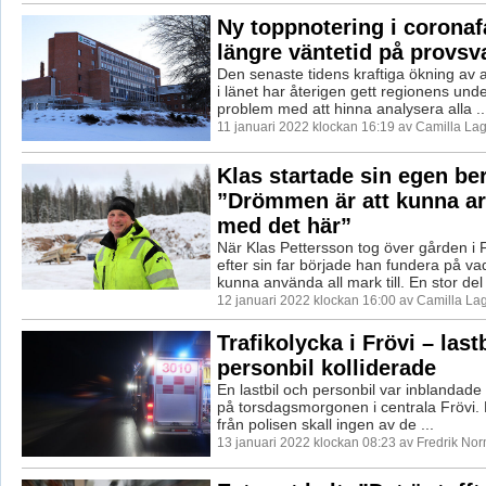
Ny toppnotering i coronafa
längre väntetid på provsv
Den senaste tidens kraftiga ökning av a
i länet har återigen gett regionens und
problem med att hinna analysera alla ..
11 januari 2022 klockan 16:19 av Camilla La
Klas startade sin egen ber
”Drömmen är att kunna ar
med det här”
När Klas Pettersson tog över gården i
efter sin far började han fundera på va
kunna använda all mark till. En stor del 
12 januari 2022 klockan 16:00 av Camilla La
Trafikolycka i Frövi – last
personbil kolliderade
En lastbil och personbil var inblandade 
på torsdagsmorgonen i centrala Frövi. E
från polisen skall ingen av de ...
13 januari 2022 klockan 08:23 av Fredrik No