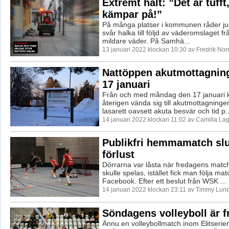
Extremt halt: ”Det är tufft
kämpar på!”
På många platser i kommunen råder ju
svår halka till följd av väderomslaget frå
mildare väder. På Samhä...
13 januari 2022 klockan 10:30 av Fredrik No
Nattöppen akutmottagning
17 januari
Från och med måndag den 17 januari 
återigen vända sig till akutmottagning
lasarett oavsett akuta besvär och tid p..
14 januari 2022 klockan 11:02 av Camilla La
Publikfri hemmamatch sl
förlust
Dörrarna var låsta när fredagens matc
skulle spelas, istället fick man följa ma
Facebook. Efter ett beslut från WSK ...
14 januari 2022 klockan 23:11 av Timmy Lun
Söndagens volleyboll är f
Ännu en volleybollmatch inom Elitserien 