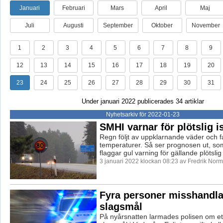
Januari
Februari
Mars
April
Maj
Juli
Augusti
September
Oktober
November
1
2
3
4
5
6
7
8
9
12
13
14
15
16
17
18
19
20
23
24
25
26
27
28
29
30
31
Under januari 2022 publicerades 34 artiklar
Nyhetsarkiv för 2022-01-23
SMHI varnar för plötslig i
Regn följt av uppklarnande väder och f
temperaturer. Så ser prognosen ut, s
flaggar gul varning för gällande plötslig
3 januari 2022 klockan 08:23 av Fredrik Norm
Fyra personer misshandlad
slagsmål
På nyårsnatten larmades polisen om e