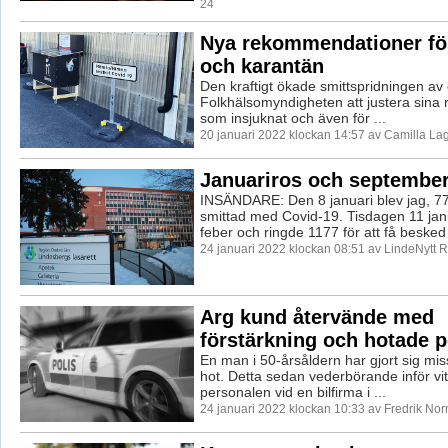
24
Nya rekommendationer för
och karantän
Den kraftigt ökade smittspridningen av 
Folkhälsomyndigheten att justera sina ri
som insjuknat och även för ...
20 januari 2022 klockan 14:57 av Camilla La
Januariros och september
INSÄNDARE: Den 8 januari blev jag, 77 
smittad med Covid-19. Tisdagen 11 janu
feber och ringde 1177 för att få besked
24 januari 2022 klockan 08:51 av LindeNytt R
Arg kund återvände med
förstärkning och hotade 
En man i 50-årsåldern har gjort sig mis
hot. Detta sedan vederbörande inför vi
personalen vid en bilfirma i ...
24 januari 2022 klockan 10:33 av Fredrik No