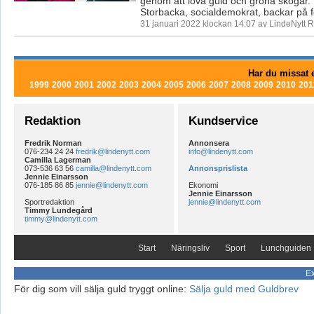
genom att lova guld och gröna skogar.
Storbacka, socialdemokrat, backar på fö
31 januari 2022 klockan 14:07 av LindeNytt R
Har du missat e
1999
2000
2001
2002
2003
2004
2005
2006
2007
2008
2009
2010
201
Redaktion
Kundservice
Fredrik Norman
Annonsera
076-234 24 24
fredrik@lindenytt.com
info@lindenytt.com
Camilla Lagerman
073-536 63 56
camilla@lindenytt.com
Annonsprislista
Jennie Einarsson
076-185 86 85
jennie@lindenytt.com
Ekonomi
Jennie Einarsson
Sportredaktion
jennie@lindenytt.com
Timmy Lundegård
timmy@lindenytt.com
Start
Näringsliv
Sport
Lunchguiden
Ex
För dig som vill sälja guld tryggt online:
Sälja guld med Guldbrev