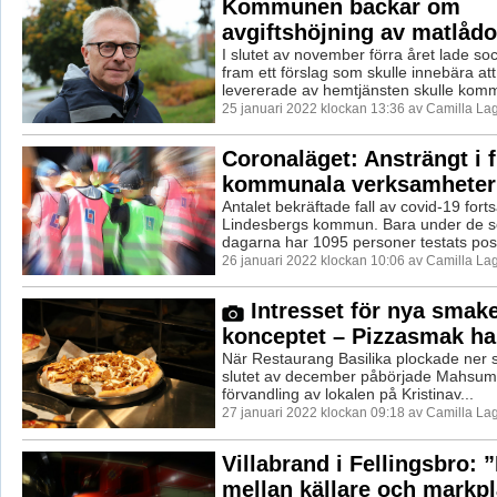
Kommunen backar om
avgiftshöjning av matlådo
I slutet av november förra året lade s
fram ett förslag som skulle innebära at
levererade av hemtjänsten skulle komma
25 januari 2022 klockan 13:36 av Camilla La
Coronaläget: Ansträngt i f
kommunala verksamheter
Antalet bekräftade fall av covid-19 forts
Lindesbergs kommun. Bara under de s
dagarna har 1095 personer testats positi
26 januari 2022 klockan 10:06 av Camilla La
Intresset för nya smak
konceptet – Pizzasmak ha
När Restaurang Basilika plockade ner sk
slutet av december påbörjade Mahsum 
förvandling av lokalen på Kristinav...
27 januari 2022 klockan 09:18 av Camilla La
Villabrand i Fellingsbro: 
mellan källare och markp