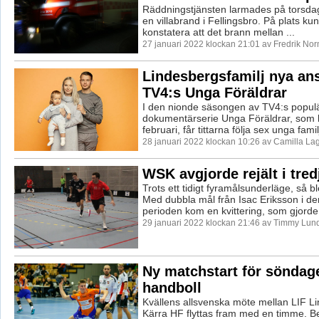
Räddningstjänsten larmades på torsdagsk
en villabrand i Fellingsbro. På plats k
konstatera att det brann mellan ...
27 januari 2022 klockan 21:01 av Fredrik No
Lindesbergsfamilj nya ans
TV4:s Unga Föräldrar
I den nionde säsongen av TV4:s popul
dokumentärserie Unga Föräldrar, som 
februari, får tittarna följa sex unga famil
28 januari 2022 klockan 10:26 av Camilla La
WSK avgjorde rejält i tred
Trots ett tidigt fyramålsunderläge, så b
Med dubbla mål från Isac Eriksson i d
perioden kom en kvittering, som gjorde
29 januari 2022 klockan 21:46 av Timmy Lun
Ny matchstart för söndag
handboll
Kvällens allsvenska möte mellan LIF L
Kärra HF flyttas fram med en timme. Bes