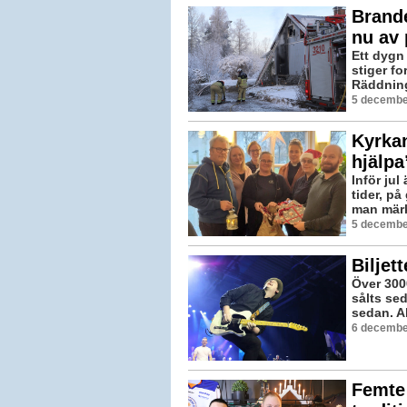
Brand
nu av 
Ett dygn
stiger fo
Räddning
5 decembe
Kyrkan
hjälpa
Inför ju
tider, p
man märk
5 decembe
Biljet
Över 3000
sålts se
sedan. Al
6 december
Femte 