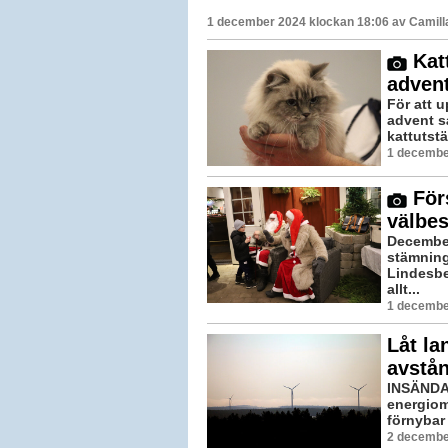
1 december 2024 klockan 18:06 av
Camill
Katt
adven
För att 
advent s
kattutstä
1 decembe
Förs
välbe
December
stämnings
Lindesbe
allt...
1 decembe
Låt la
avstån
INSÄNDAR
energiom
förnybar 
2 december