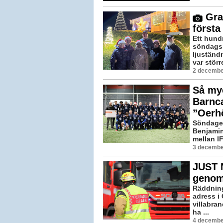
Gra
första
Ett hund
söndagsk
ljuständ
var störr
2 decembe
Så myc
Barnc
”Oerh
Söndagen
Benjamins
mellan I
3 decembe
JUST N
genom
Räddning
adress i
villabran
ha ...
4 decembe