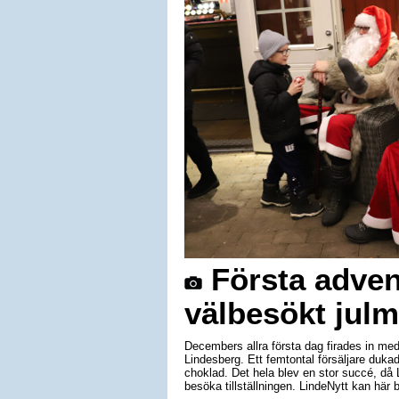
Första adven
välbesökt jul
Decembers allra första dag firades in med
Lindesberg. Ett femtontal försäljare dukad
choklad. Det hela blev en stor succé, då
besöka tillställningen. LindeNytt kan här