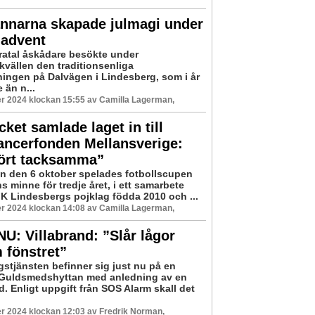
nnarna skapade julmagi under
 advent
ratal åskådare besökte under
vällen den traditionsenliga
ningen på Dalvägen i Lindesberg, som i år
e än n...
r 2024 klockan 15:55 av Camilla Lagerman,
ket samlade laget in till
ancerfonden Mellansverige:
ört tacksamma”
 den 6 oktober spelades fotbollscupen
 minne för tredje året, i ett samarbete
FK Lindesbergs pojklag födda 2010 och ...
r 2024 klockan 14:08 av Camilla Lagerman,
U: Villabrand: ”Slår lågor
 fönstret”
stjänsten befinner sig just nu på en
 Guldsmedshyttan med anledning av en
d. Enligt uppgift från SOS Alarm skall det
r 2024 klockan 12:03 av Fredrik Norman,