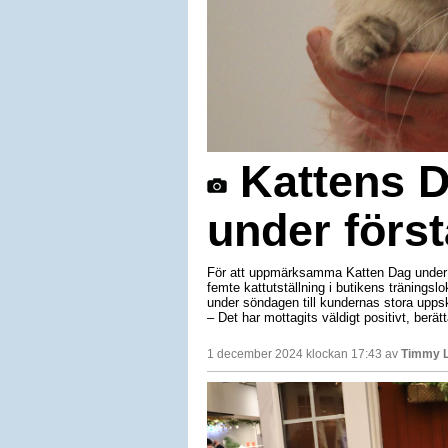
Kattens D
under förs
För att uppmärksamma Katten Dag under f
femte kattutställning i butikens träningslok
under söndagen till kundernas stora uppsk
– Det har mottagits väldigt positivt, berät
1 december 2024 klockan 17:43 av
Timmy 