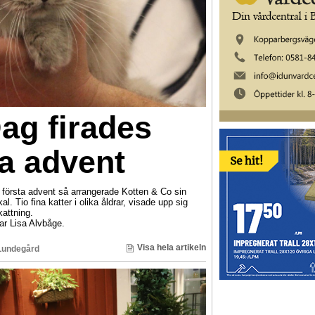
ag firades
ta advent
örsta advent så arrangerade Kotten & Co sin
al. Tio fina katter i olika åldrar, visade upp sig
attning.
tar Lisa Alvbåge.
Visa hela artikeln
Lundegård