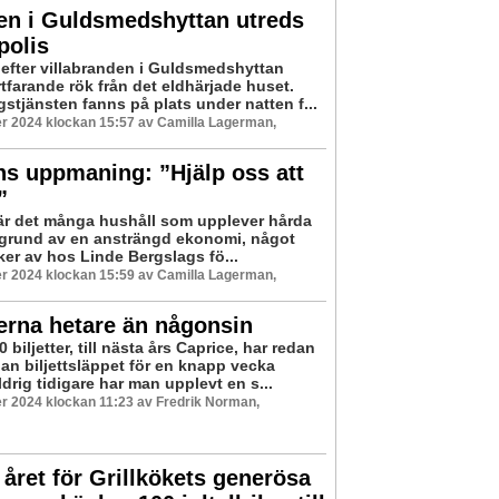
en i Guldsmedshyttan utreds
polis
 efter villabranden i Guldsmedshyttan
rtfarande rök från det eldhärjade huset.
stjänsten fanns på plats under natten f...
r 2024 klockan 15:57 av Camilla Lagerman,
s uppmaning: ”Hjälp oss att
”
l är det många hushåll som upplever hårda
å grund av en ansträngd ekonomi, något
er av hos Linde Bergslags fö...
r 2024 klockan 15:59 av Camilla Lagerman,
terna hetare än någonsin
 biljetter, till nästa års Caprice, har redan
dan biljettsläppet för en knapp vecka
drig tidigare har man upplevt en s...
 2024 klockan 11:23 av Fredrik Norman,
året för Grillkökets generösa