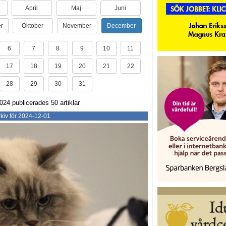
April
Maj
Juni
r
Oktober
November
December
6
7
8
9
10
11
17
18
19
20
21
22
28
29
30
31
24 publicerades 50 artiklar
kiv för 2024-12-01