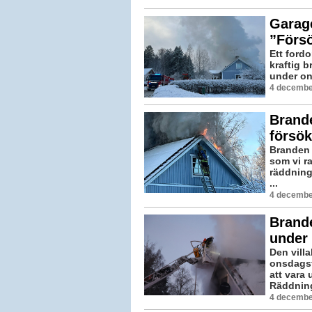
Garage
”Försö
Ett fordo
kraftig 
under on
4 decembe
Brand
försö
Branden 
som vi r
räddnings
...
4 decembe
Brand
under 
Den vill
onsdagsf
att vara 
Räddning
4 decembe