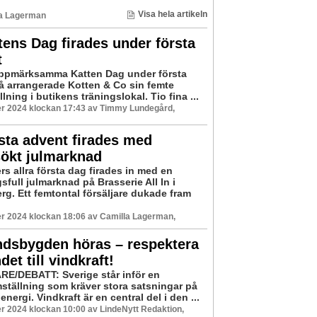
Visa hela artikeln
a Lagerman
ens Dag firades under första
t
uppmärksamma Katten Dag under första
å arrangerade Kotten & Co sin femte
llning i butikens träningslokal. Tio fina ...
r 2024 klockan 17:43 av Timmy Lundegård,
ta advent firades med
sökt julmarknad
s allra första dag firades in med en
full julmarknad på Brasserie All In i
rg. Ett femtontal försäljare dukade fram
r 2024 klockan 18:06 av Camilla Lagerman,
ndsbygden höras – respektera
det till vindkraft!
E/DEBATT: Sverige står inför en
ställning som kräver stora satsningar på
energi. Vindkraft är en central del i den ...
 2024 klockan 10:00 av LindeNytt Redaktion,