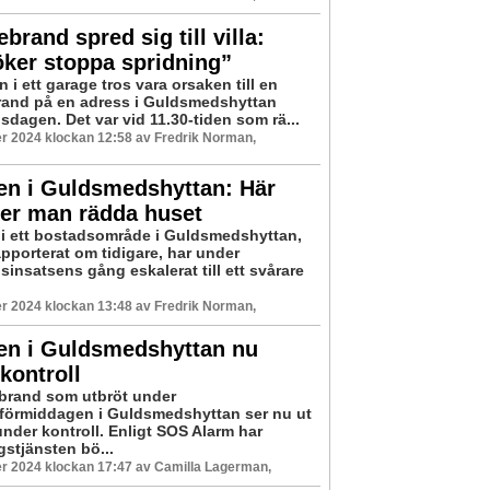
brand spred sig till villa:
ker stoppa spridning”
n i ett garage tros vara orsaken till en
brand på en adress i Guldsmedshyttan
sdagen. Det var vid 11.30-tiden som rä...
r 2024 klockan 12:58 av Fredrik Norman,
en i Guldsmedshyttan: Här
ker man rädda huset
i ett bostadsområde i Guldsmedshyttan,
apporterat om tidigare, har under
insatsens gång eskalerat till ett svårare
r 2024 klockan 13:48 av Fredrik Norman,
en i Guldsmedshyttan nu
kontroll
abrand som utbröt under
örmiddagen i Guldsmedshyttan ser nu ut
under kontroll. Enligt SOS Alarm har
stjänsten bö...
r 2024 klockan 17:47 av Camilla Lagerman,