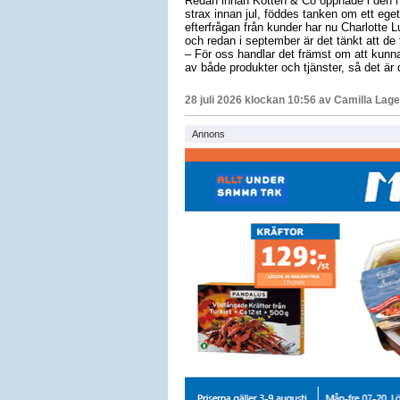
Redan innan Kotten & Co öppnade i den n
strax innan jul, föddes tanken om ett eg
efterfrågan från kunder har nu Charlotte Lu
och redan i september är det tänkt att d
– För oss handlar det främst om att kunna 
av både produkter och tjänster, så det är 
28 juli 2026 klockan 10:56 av
Camilla Lag
Annons