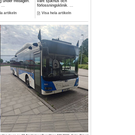
g under fredagen.
varit sjukhus och
...
förlossningsklinik. ...
la artikeln
Visa hela artikeln