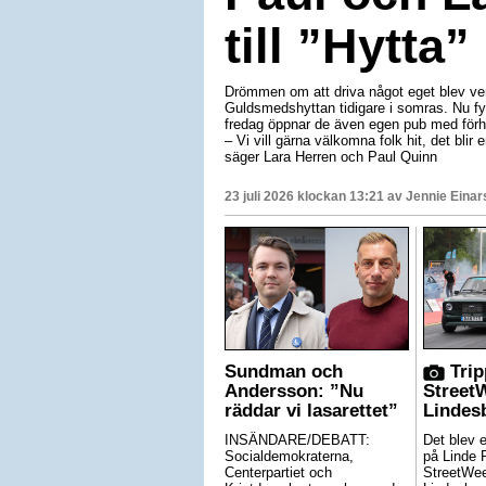
till ”Hytta”
Drömmen om att driva något eget blev ver
Guldsmedshyttan tidigare i somras. Nu fyl
fredag öppnar de även egen pub med förh
– Vi vill gärna välkomna folk hit, det bli
säger Lara Herren och Paul Quinn
23 juli 2026 klockan 13:21 av
Jennie Einar
Sundman och
Trip
Andersson: ”Nu
Street
räddar vi lasarettet”
Lindes
INSÄNDARE/DEBATT:
Det blev 
Socialdemokraterna,
på Linde 
Centerpartiet och
StreetWe