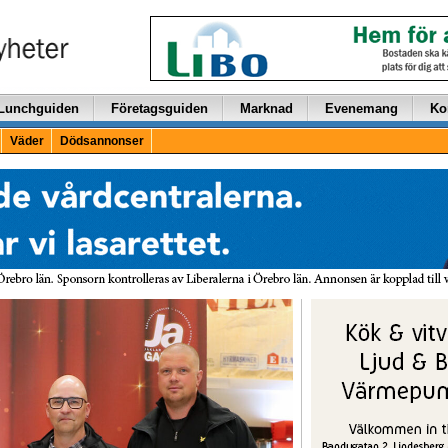
Lunchguiden
Företagsguiden
Marknad
Evenemang
Ko
Väder
Dödsannonser