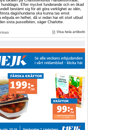
ya lokalen på Charlottenlunds Handelsområde,
et hunddagis. Efter mycket funderande och en ökad
ndell bestämt sig för att göra verklighet av idén,
e första dagishundarna ska kunna tas emot.
erbjuda en helhet, då vi redan har ett stort utbud
den sista pusselbiten, säger Charlotte.
Visa hela artikeln
erman