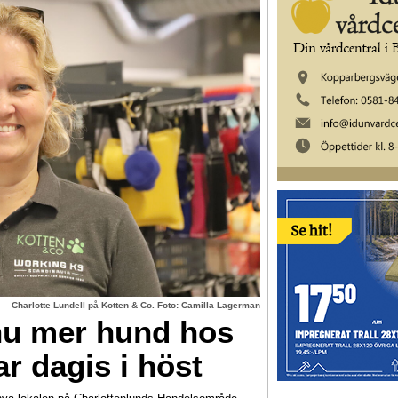
Charlotte Lundell på Kotten & Co. Foto: Camilla Lagerman
nnu mer hund hos
r dagis i höst