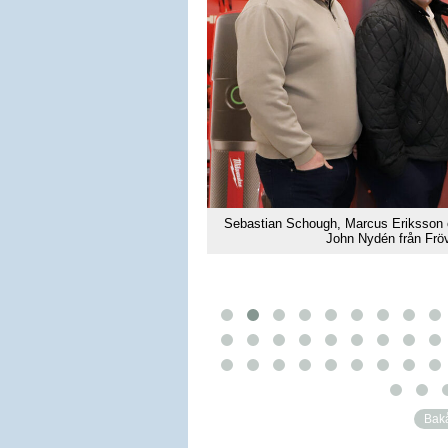
och Bodil Evertsson från Titt-In.
Sebastian Schough, Marcus Eriksson 
n
John Nydén från Frö
Bak