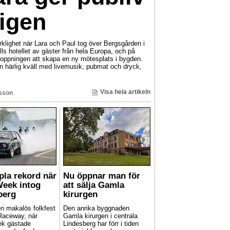
 igen
klighet när Lara och Paul tog över Bergsgården i
ls hotellet av gäster från hela Europa, och på
oppningen att skapa en ny mötesplats i bygden.
r en härlig kväll med livemusik, pubmat och dryck,
Visa hela artikeln
sson
pla rekord när
Nu öppnar man för
Week intog
att sälja Gamla
berg
kirurgen
en makalös folkfest
Den anrika byggnaden
Raceway, när
Gamla kirurgen i centrala
ek gästade
Lindesberg har förr i tiden