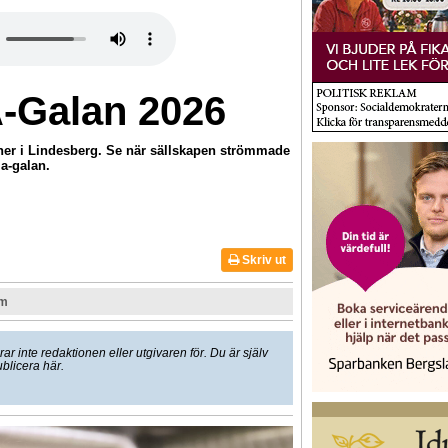
A-Galan 2026
ner i Lindesberg. Se när sällskapen strömmade
a-galan.
Skriv ut
om
 inte redaktionen eller utgivaren för. Du är själv
ublicera här.