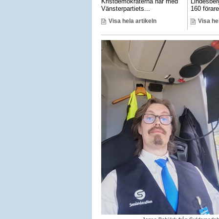
Kristdemokraterna har med
Lindesber
Vänsterpartiets...
160 förare 
Visa hela artikeln
Visa he