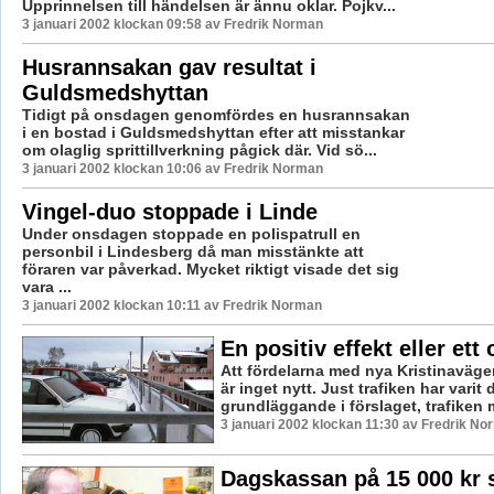
Upprinnelsen till händelsen är ännu oklar. Pojkv...
3 januari 2002 klockan 09:58 av Fredrik Norman
Husrannsakan gav resultat i
Guldsmedshyttan
Tidigt på onsdagen genomfördes en husrannsakan
i en bostad i Guldsmedshyttan efter att misstankar
om olaglig sprittillverkning pågick där. Vid sö...
3 januari 2002 klockan 10:06 av Fredrik Norman
Vingel-duo stoppade i Linde
Under onsdagen stoppade en polispatrull en
personbil i Lindesberg då man misstänkte att
föraren var påverkad. Mycket riktigt visade det sig
vara ...
3 januari 2002 klockan 10:11 av Fredrik Norman
En positiv effekt eller ett
Att fördelarna med nya Kristinaväge
är inget nytt. Just trafiken har varit 
grundläggande i förslaget, trafiken m
3 januari 2002 klockan 11:30 av Fredrik N
Dagskassan på 15 000 kr s