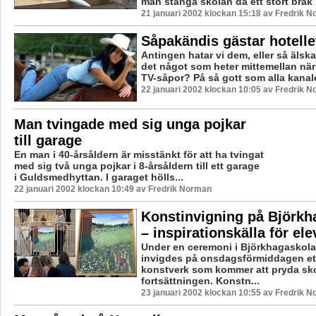
man stänga skolan då ett stort bråk .
21 januari 2002 klockan 15:18 av Fredrik 
Såpakändis gästar hotelle
Antingen hatar vi dem, eller så älsk
det något som heter mittemellan när
TV-såpor? På så gott som alla kanaler
22 januari 2002 klockan 10:05 av Fredrik 
Man tvingade med sig unga pojkar
till garage
En man i 40-årsåldern är misstänkt för att ha tvingat
med sig två unga pojkar i 8-årsåldern till ett garage
i Guldsmedhyttan. I garaget hölls...
22 januari 2002 klockan 10:49 av Fredrik Norman
Konstinvigning på Björkh
– inspirationskälla för ele
Under en ceremoni i Björkhagaskola
invigdes på onsdagsförmiddagen ett
konstverk som kommer att pryda sko
fortsättningen. Konstn...
23 januari 2002 klockan 10:55 av Fredrik 