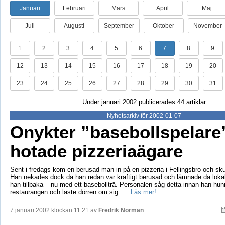
Januari
Februari
Mars
April
Maj
Juli
Augusti
September
Oktober
November
1
2
3
4
5
6
7
8
9
12
13
14
15
16
17
18
19
20
23
24
25
26
27
28
29
30
31
Under januari 2002 publicerades 44 artiklar
Nyhetsarkiv för 2002-01-07
Onykter ”basebollspelare
hotade pizzeriaägare
Sent i fredags kom en berusad man in på en pizzeria i Fellingsbro och skul
Han nekades dock då han redan var kraftigt berusad och lämnade då loka
han tillbaka – nu med ett basebollträ. Personalen såg detta innan han hunni
restaurangen och låste dörren om sig. …
Läs mer!
7 januari 2002 klockan 11:21 av
Fredrik Norman