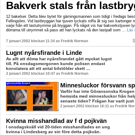
Bakverk stals från lastbr
12 bakelser. Detta blev bytet för gärningsmannen som tidigt i fredags bes
Fellingsbro. Vid lastbryggan har tjuven lyckats roffa åt sig sex kartonger 
varje från ett lastutrymme på bryggan. På något vis har bakverkstjuven ly
dörrarna till utrymmet så pass att han lyckats nå den lastpall som …
Läs 
7 januari 2002 klockan 11:34 av
Fredrik Norman
Lugnt nyårsfirande i Linde
Av allt att döma har nyårsfirandet gått mycket lugnt
till. På onsdagsmorgonen kunde polisen endast
konstatera att ett antal bilstölder skett ...
2 januari 2002 klockan 10:47 av Fredrik Norman
Minnesluckor försvann sp
Varför har inte Göransonska Krogen
hemsida med minnesluckor från hel
senaste tiden? Frågan har varit just
2 januari 2002 klockan 16:11 av Fredrik N
Kvinna misshandlad av f d pojkvän
I onsdagskväll vid 20-tiden misshandlades en ung
kvinna i Lindesberg av sin före detta pojkvän.