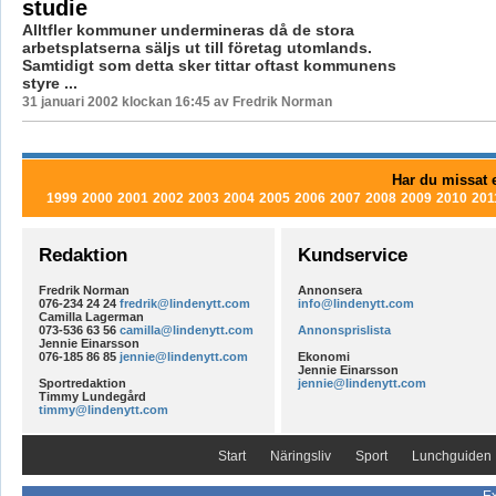
studie
Alltfler kommuner undermineras då de stora
arbetsplatserna säljs ut till företag utomlands.
Samtidigt som detta sker tittar oftast kommunens
styre ...
31 januari 2002 klockan 16:45 av Fredrik Norman
Har du missat e
1999
2000
2001
2002
2003
2004
2005
2006
2007
2008
2009
2010
201
Redaktion
Kundservice
Fredrik Norman
Annonsera
076-234 24 24
fredrik@lindenytt.com
info@lindenytt.com
Camilla Lagerman
073-536 63 56
camilla@lindenytt.com
Annonsprislista
Jennie Einarsson
076-185 86 85
jennie@lindenytt.com
Ekonomi
Jennie Einarsson
Sportredaktion
jennie@lindenytt.com
Timmy Lundegård
timmy@lindenytt.com
Start
Näringsliv
Sport
Lunchguiden
Ex