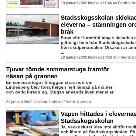
18 januari 2002 klockan 11:46 av Fredrik 
Stadsskogsskolan skicka
eleverna – stämningen oro
bråk
Strax efter lunchtid idag skickades 
plötsligt hem från Stadsskogsskola
från skolpersonalen. Orsaken är änn
...
18 januari 2002 klockan 14:58 av Fredrik 
Tjuvar tömde sommarstuga framför
näsan på grannen
En sommarstuga i Snuggan strax norr om
Lindesberg blev förra helgen helt länsad på möbler
och övrig inredning. Stugan används även mer eller
...
21 januari 2002 klockan 11:49 av Fredrik Norman
Vapen hittades i eleverna
Stadsskogsskolan
Ja, veckoslutet blev inte alltför trevl
och lärare på Stadsskogsskolan. På 