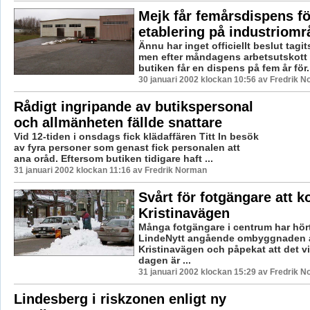
Mejk får femårsdispens fö
etablering på industriomr
Ännu har inget officiellt beslut tagits
men efter måndagens arbetsutskott ty
butiken får en dispens på fem år för.
30 januari 2002 klockan 10:56 av Fredrik 
Rådigt ingripande av butikspersonal
och allmänheten fällde snattare
Vid 12-tiden i onsdags fick klädaffären Titt In besök
av fyra personer som genast fick personalen att
ana oråd. Eftersom butiken tidigare haft ...
31 januari 2002 klockan 11:16 av Fredrik Norman
Svårt för fotgängare att k
Kristinavägen
Många fotgängare i centrum har hört 
LindeNytt angående ombyggnaden 
Kristinavägen och påpekat att det vi
dagen är ...
31 januari 2002 klockan 15:29 av Fredrik 
Lindesberg i riskzonen enligt ny