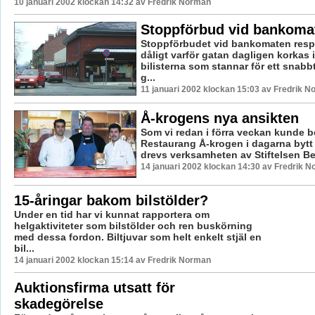
10 januari 2002 klockan 14:32 av Fredrik Norman
Stoppförbud vid bankoma
Stoppförbudet vid bankomaten resp
dåligt varför gatan dagligen korkas i
bilisterna som stannar för ett snabb
g...
11 januari 2002 klockan 15:03 av Fredrik 
Å-krogens nya ansikten
Som vi redan i förra veckan kunde be
Restaurang Å-krogen i dagarna bytt 
drevs verksamheten av Stiftelsen Be
14 januari 2002 klockan 14:30 av Fredrik 
15-åringar bakom bilstölder?
Under en tid har vi kunnat rapportera om
helgaktiviteter som bilstölder och ren buskörning
med dessa fordon. Biltjuvar som helt enkelt stjäl en
bil...
14 januari 2002 klockan 15:14 av Fredrik Norman
Auktionsfirma utsatt för
skadegörelse