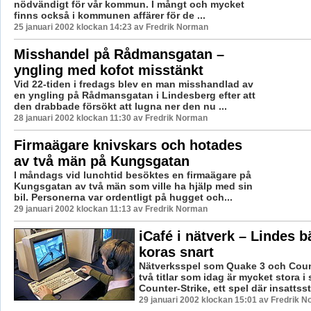
nödvändigt för vår kommun. I mångt och mycket
finns också i kommunen affärer för de ...
25 januari 2002 klockan 14:23 av Fredrik Norman
Misshandel på Rådmansgatan –
yngling med kofot misstänkt
Vid 22-tiden i fredags blev en man misshandlad av
en yngling på Rådmansgatan i Lindesberg efter att
den drabbade försökt att lugna ner den nu ...
28 januari 2002 klockan 11:30 av Fredrik Norman
Firmaägare knivskars och hotades
av två män på Kungsgatan
I måndags vid lunchtid besöktes en firmaägare på
Kungsgatan av två män som ville ha hjälp med sin
bil. Personerna var ordentligt på hugget och...
29 januari 2002 klockan 11:13 av Fredrik Norman
iCafé i nätverk – Lindes bä
koras snart
Nätverksspel som Quake 3 och Count
två titlar som idag är mycket stora i
Counter-Strike, ett spel där insattssty
29 januari 2002 klockan 15:01 av Fredrik 