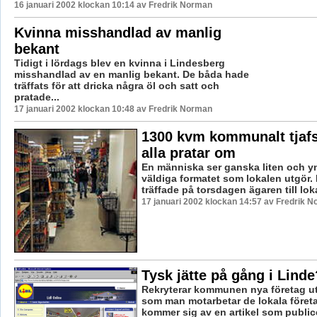
16 januari 2002 klockan 10:14 av Fredrik Norman
Kvinna misshandlad av manlig
bekant
Tidigt i lördags blev en kvinna i Lindesberg
misshandlad av en manlig bekant. De båda hade
träffats för att dricka några öl och satt och
pratade...
17 januari 2002 klockan 10:48 av Fredrik Norman
1300 kvm kommunalt tjafs
alla pratar om
En människa ser ganska liten och ynk
väldiga formatet som lokalen utgör.
träffade på torsdagen ägaren till lokal
17 januari 2002 klockan 14:57 av Fredrik 
Tysk jätte på gång i Linde
Rekryterar kommunen nya företag ut
som man motarbetar de lokala före
kommer sig av en artikel som publice