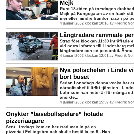
Mejk
Runt 18-tiden på torsdagen drabbad
Mejk på Kungsgatan av en fräck st
mer eller mindre framför näsan på pe
4 januari 2002 klockan 10:16 av Fredrik N
Långtradare rammade per
Strax före klockan 11:30 inträffade e
vid norra infarten till Lindesberg me
långtradare och en personbil. Ännu f
4 januari 2002 klockan 12:01 av Fredrik N
Nya polischefen i Linde vi
bort buset
Sedan i onsdags denna vecka har e
närpolischef tillträtt tjänsten i Lin
Luhr som han heter är för många ett
ansikte...
4 januari 2002 klockan 15:59 av Fredrik N
Onykter ”basebollspelare” hotade
pizzeriaägare
Sent i fredags kom en berusad man in på en
pizzeria i Fellingsbro och skulle beställa en öl. Han