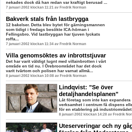
nekades dock då han redan var kraftigt berusad ...
7 januari 2002 klockan 11:21 av Fredrik Norman
Bakverk stals från lastbrygga
12 bakelser. Detta blev bytet för gärningsmannen
som tidigt i fredags besökte ICA-hörnan i
Fellingsbro. Vid lastbryggan har tjuven lyckats
roffa...
7 januari 2002 klockan 11:34 av Fredrik Norman
Villa genomsöktes av inbrottstjuvar
Det har varit väldigt lugnt med villainbrotten i vårt
område en tid nu. I Örebroområdet har det dock
varit tvärtom och polisen har varnat allmä...
8 januari 2002 klockan 10:08 av Fredrik Norman
Lindqvist: ”Se över
detaljhandelsplanen”
Låt företag som inte kan expandera
verksamhet i centrum få dispens elle
för en etablering på industriområdet.
8 januari 2002 klockan 14:28 av Fredrik N
Uteserveringar och ny gå