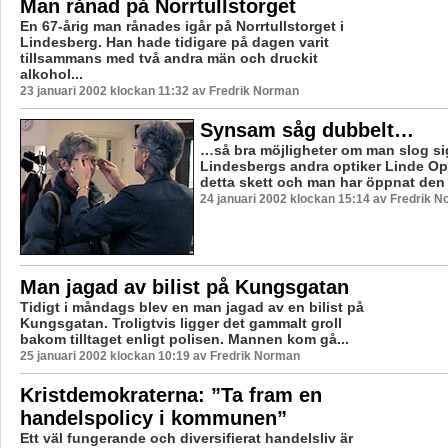
Man rånad på Norrtullstorget
En 67-årig man rånades igår på Norrtullstorget i
Lindesberg. Han hade tidigare på dagen varit
tillsammans med två andra män och druckit
alkohol...
23 januari 2002 klockan 11:32 av Fredrik Norman
Synsam såg dubbelt…
…så bra möjligheter om man slog s
Lindesbergs andra optiker Linde Opt
detta skett och man har öppnat den n
24 januari 2002 klockan 15:14 av Fredrik 
Man jagad av bilist på Kungsgatan
Tidigt i måndags blev en man jagad av en bilist på
Kungsgatan. Troligtvis ligger det gammalt groll
bakom tilltaget enligt polisen. Mannen kom gå...
25 januari 2002 klockan 10:19 av Fredrik Norman
Kristdemokraterna: ”Ta fram en
handelspolicy i kommunen”
Ett väl fungerande och diversifierat handelsliv är