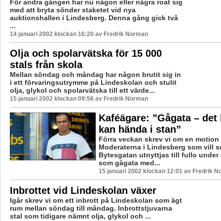
För andra gången har nu någon eller några roat sig
med att bryta sönder staketet vid nya
auktionshallen i Lindesberg. Denna gång gick två
...
14 januari 2002 klockan 16:20 av Fredrik Norman
Olja och spolarvätska för 15 000
stals från skola
Mellan söndag och måndag har någon brutit sig in
i ett förvaringsutrymme på Lindeskolan och stulit
olja, glykol och spolarvätska till ett värde...
15 januari 2002 klockan 09:56 av Fredrik Norman
Kaféägare: ”Gågata – det
kan hända i stan”
Förra veckan skrev vi om en motion 
Moderaterna i Lindesberg som vill se
Bytesgatan utnyttjas till fullo unde
som gågata med...
15 januari 2002 klockan 12:01 av Fredrik 
Inbrottet vid Lindeskolan växer
Igår skrev vi om ett inbrott på Lindeskolan som ägt
rum mellan söndag till måndag. Inbrottstjuvarna
stal som tidigare nämnt olja, glykol och ...