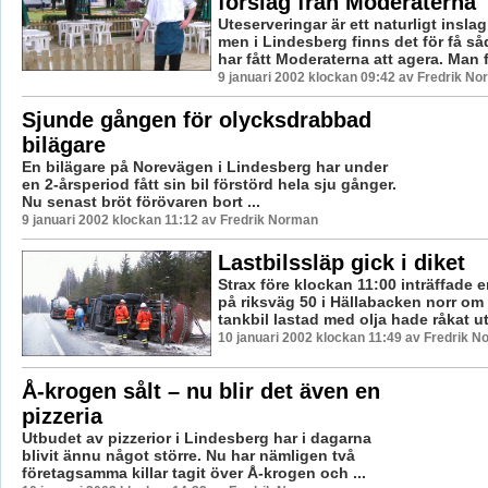
förslag från Moderaterna
Uteserveringar är ett naturligt inslag
men i Lindesberg finns det för få s
har fått Moderaterna att agera. Man f
9 januari 2002 klockan 09:42 av Fredrik N
Sjunde gången för olycksdrabbad
bilägare
En bilägare på Norevägen i Lindesberg har under
en 2-årsperiod fått sin bil förstörd hela sju gånger.
Nu senast bröt förövaren bort ...
9 januari 2002 klockan 11:12 av Fredrik Norman
Lastbilssläp gick i diket
Strax före klockan 11:00 inträffade 
på riksväg 50 i Hällabacken norr om
tankbil lastad med olja hade råkat ut 
10 januari 2002 klockan 11:49 av Fredrik 
Å-krogen sålt – nu blir det även en
pizzeria
Utbudet av pizzerior i Lindesberg har i dagarna
blivit ännu något större. Nu har nämligen två
företagsamma killar tagit över Å-krogen och ...