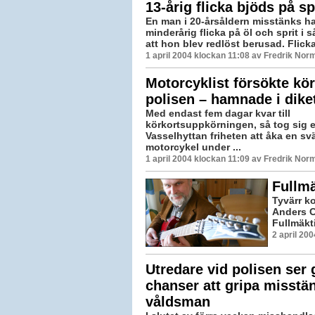
13-årig flicka bjöds på sp
En man i 20-årsåldern misstänks ha
minderårig flicka på öl och sprit i
att hon blev redlöst berusad. Flicka
1 april 2004 klockan 11:08 av Fredrik Nor
Motorcyklist försökte kör
polisen – hamnade i dike
Med endast fem dagar kvar till
körkortsuppkörningen, så tog sig 
Vasselhyttan friheten att åka en sv
motorcykel under ...
1 april 2004 klockan 11:09 av Fredrik Nor
Fullmä
Tyvärr k
Anders C
Fullmäkti
2 april 20
Utredare vid polisen ser
chanser att gripa misstä
våldsman