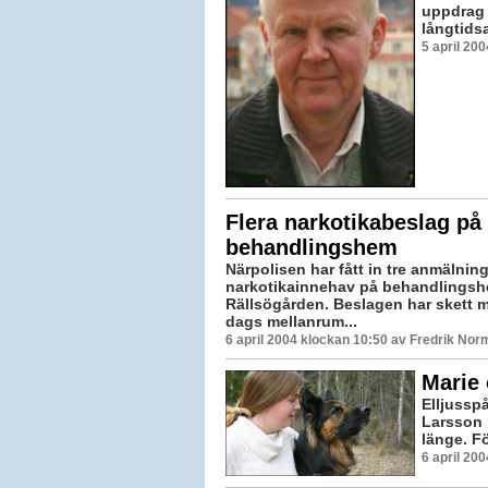
uppdrag f
långtidsa
5 april 20
Flera narkotikabeslag på
behandlingshem
Närpolisen har fått in tre anmälnin
narkotikainnehav på behandlings
Rällsögården. Beslagen har skett 
dags mellanrum...
6 april 2004 klockan 10:50 av Fredrik Nor
Marie 
Elljussp
Larsson 
länge. Fö
6 april 20