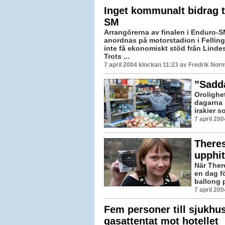
Inget kommunalt bidrag t
SM
Arrangörerna av finalen i Enduro-
anordnas på motorstadion i Fellin
inte få ekonomiskt stöd från Lind
Trots ...
7 april 2004 klockan 11:23 av Fredrik Nor
”Sadda
Orolighet
dagarna 
irakier 
7 april 20
Theres
upphit
När Ther
en dag f
ballong p
7 april 20
Fem personer till sjukhus
gasattentat mot hotellet