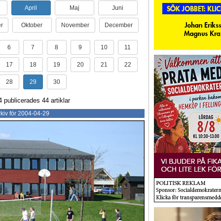
April
Maj
Juni
r
Oktober
November
December
6
7
8
9
10
11
17
18
19
20
21
22
28
29
30
4 publicerades 44 artiklar
kiv för 2004-04-29