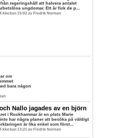
rån regeringshåll att halvera antalet
rbetslösa ungdomar. Ett år fick de p...
04 klockan 15:02 av Fredrik Norman
gar om
hemmet
med bara någon
man
och Nallo jagades av en björn
året i Rockhammar är en plats Marie
inte har några planer att besöka på väldigt
rklaringen är lika enkel som först...
04 klockan 13:21 av Fredrik Norman