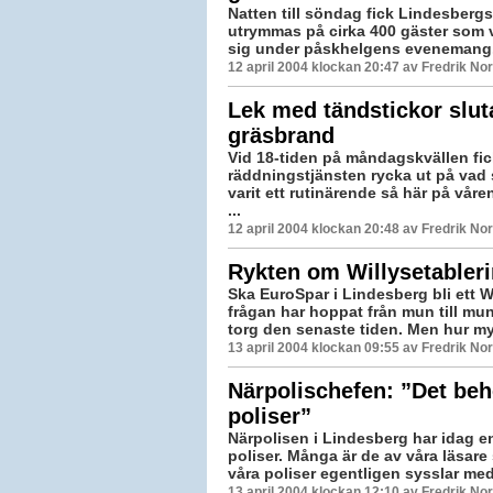
Natten till söndag fick Lindesbergs
utrymmas på cirka 400 gäster som v
sig under påskhelgens evenemang. D
12 april 2004 klockan 20:47 av Fredrik N
Lek med tändstickor slut
gräsbrand
Vid 18-tiden på måndagskvällen fic
räddningstjänsten rycka ut på vad
varit ett rutinärende så här på våre
...
12 april 2004 klockan 20:48 av Fredrik N
Rykten om Willysetabler
Ska EuroSpar i Lindesberg bli ett W
frågan har hoppat från mun till mu
torg den senaste tiden. Men hur my
13 april 2004 klockan 09:55 av Fredrik N
Närpolischefen: ”Det beh
poliser”
Närpolisen i Lindesberg har idag e
poliser. Många är de av våra läsar
våra poliser egentligen sysslar med
13 april 2004 klockan 12:10 av Fredrik N