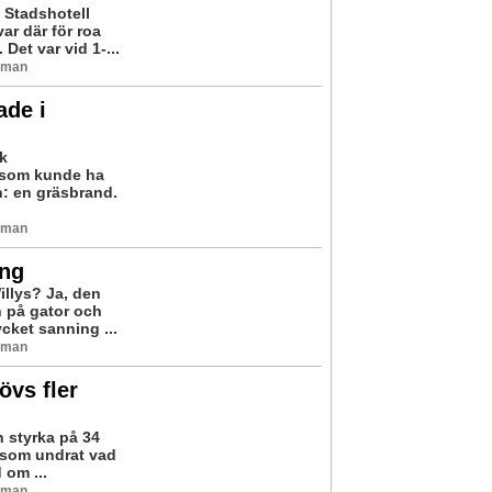
 Stadshotell
ar där för roa
et var vid 1-...
orman
ade i
k
 som kunde ha
n: en gräsbrand.
orman
ing
illys? Ja, den
n på gator och
cket sanning ...
orman
övs fler
n styrka på 34
e som undrat vad
 om ...
orman