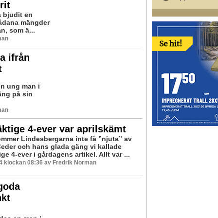
rit
 bjudit en
 sådana mängder
n, som ä...
man
a ifrån
t
en ung man i
äng på sin
man
ktige 4-ever var aprilskämt
ommer Lindesbergarna inte få ”njuta” av
eder och hans glada gäng vi kallade
ge 4-ever i gårdagens artikel. Allt var ...
04 klockan 08:36 av Fredrik Norman
 goda
nkt