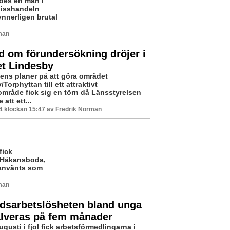
ades en man i
Misshandeln
ynnerligen brutal
man
 om förundersökning dröjer i
et Lindesby
s planer på att göra området
Torphyttan till ett attraktivt
mråde fick sig en törn då Länsstyrelsen
att ett...
04 klockan 15:47 av Fredrik Norman
fick
i Håkansboda,
 använts som
man
dsarbetslösheten bland unga
alveras på fem månader
gusti i fjol fick arbetsförmedlingarna i