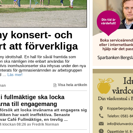
y konsert- och
rt att förverkliga
y idrottshall. En hall för såväl framtida som
len ska nämligen inte enbart användas för
lvis inomhuskonserter ska inhysas under den nya
esenterats för gymnasienämnden av arbetsgruppen
med …
Läs mer!
Visa hela artikeln
man
i fullmäktige ska locka
rna till engagemang
försök att locka invånarna att engagera sig
tiken har varit ineffektiva. Senaste
var Café Fullmäktige, en trevlig ...
04 klockan 08:26 av Fredrik Norman