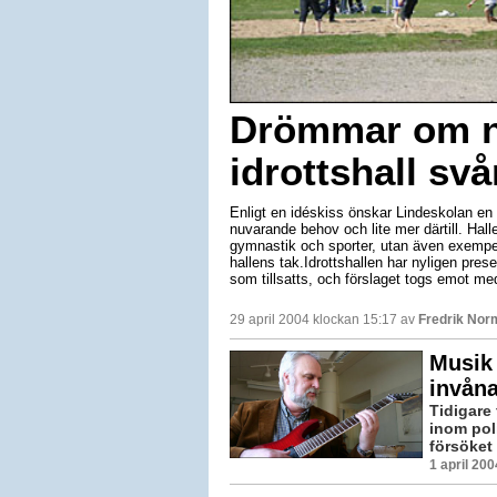
Drömmar om n
idrottshall svå
Enligt en idéskiss önskar Lindeskolan en n
nuvarande behov och lite mer därtill. Hal
gymnastik och sporter, utan även exempe
hallens tak.Idrottshallen har nyligen pr
som tillsatts, och förslaget togs emot 
29 april 2004 klockan 15:17 av
Fredrik Nor
Musik 
invåna
Tidigare 
inom poli
försöket 
1 april 20