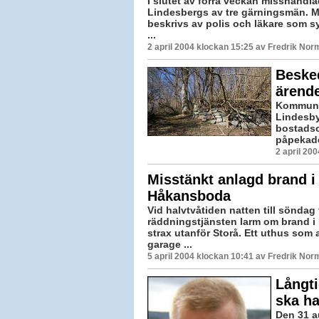
I slutet av förra veckan misshandl
Lindesbergs av tre gärningsmän. 
beskrivs av polis och läkare som s
...
2 april 2004 klockan 15:25 av Fredrik Nor
Besked
ärend
Kommunen
Lindesby/
bostadso
påpekade 
2 april 20
Misstänkt anlagd brand i
Håkansboda
Vid halvtvåtiden natten till söndag 
räddningstjänsten larm om brand 
strax utanför Storå. Ett uthus som
garage ...
5 april 2004 klockan 10:41 av Fredrik Nor
Långti
ska h
Den 31 au