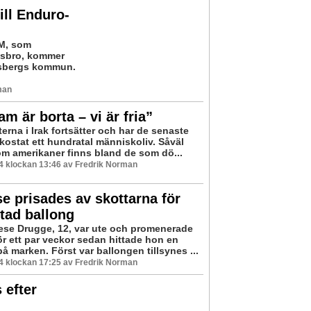
ill Enduro-
SM, som
gsbro, kommer
esbergs kommun.
man
m är borta – vi är fria”
erna i Irak fortsätter och har de senaste
kostat ett hundratal människoliv. Såväl
som amerikaner finns bland de som dö...
04 klockan 13:46 av Fredrik Norman
e prisades av skottarna för
tad ballong
ese Drugge, 12, var ute och promenerade
ör ett par veckor sedan hittade hon en
å marken. Först var ballongen tillsynes ...
04 klockan 17:25 av Fredrik Norman
 efter