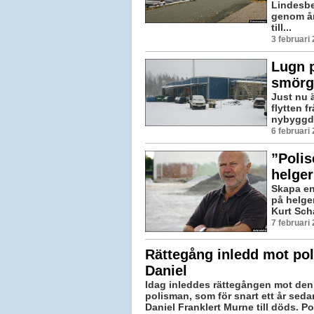
Lindesber
genom år
till...
3 februari
Lugn p
smörg
Just nu 
flytten f
nybyggda
6 februari
”Poli
helge
Skapa en
på helge
Kurt Scha
7 februari
Rättegång inledd mot pol
Daniel
Idag inleddes rättegången mot den
polisman, som för snart ett år seda
Daniel Franklert Murne till döds. P