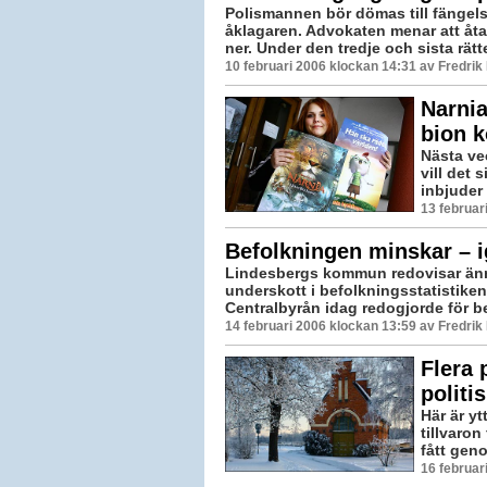
Polismannen bör dömas till fängels
åklagaren. Advokaten menar att åta
ner. Under den tredje och sista rät
10 februari 2006 klockan 14:31 av Fredri
Narnia
bion k
Nästa ve
vill det 
inbjuder t
13 februar
Befolkningen minskar – 
Lindesbergs kommun redovisar änn
underskott i befolkningsstatistiken.
Centralbyrån idag redogjorde för b
14 februari 2006 klockan 13:59 av Fredri
Flera 
politi
Här är yt
tillvaro
fått geno
16 februar