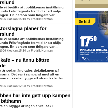
rslund
e vi berätta att politikernas inställning i
nds Friluftsgårds framtid är att sälja
ngen. En person som tidigare var ...
 2006 klockan 15:10 av Fredrik Norman
torslagna planer för
rslund
e vi berätta att politikernas inställning i
nds Friluftsgårds framtid är att sälja
ngen. En person som tidigare var ...
 2006 klockan 15:10 av Fredrik Norman
kafé – nu ännu bättre
idé
a år sedan ändrades detaljplanen på
arna. Det var i samband med att en
rson önskade bygga ett strandkafé där
 2006 klockan 12:08 av Fredrik Norman
bben har inte gett upp kampen
 båthamn
ra en brygga är ingen enkel sak i