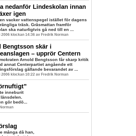
a nedanför Lindeskolan innan
äxer igen
 en vacker vattenspegel istället för dagens
ängliga träsk. Gräsmattan framför
an ska naturligtvis gå ned till en ...
i 2006 klockan 14:36 av Fredrik Norman
 Bengtsson skär i
leanslagen – upprör Centern
mokraten Arnold Bengtsson får skarp kritik
nd annat Centerpartiet angående ett
ingsförslag gällande bevarandet av ...
i 2006 klockan 10:22 av Fredrik Norman
örnuftigt”
e inneburit
a länsdelen.
n gör bedö...
k Norman
örslag
de många då han,