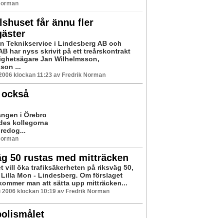
 Norman
shuset får ännu fler
gäster
n Teknikservice i Lindesberg AB och
B har nyss skrivit på ett treårskontrakt
ighetsägare Jan Wilhelmsson,
son ...
 2006 klockan 11:23 av Fredrik Norman
 också
gången i Örebro
des kollegorna
 redog...
 Norman
g 50 rustas med mitträcken
 vill öka trafiksäkerheten på riksväg 50,
 Lilla Mon - Lindesberg. Om förslaget
 kommer man att sätta upp mitträcken...
i 2006 klockan 10:19 av Fredrik Norman
polismålet