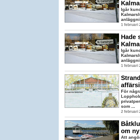
Kalma
Igår kund
Kalmarslu
anläggni
1 februari
Hade s
Kalma
Igår kund
Kalmarslu
anläggni
1 februari
Strand
affärs
För någr
Loppholm
privatpe
som ...
2 februari
Båtklu
om ny
Att angö