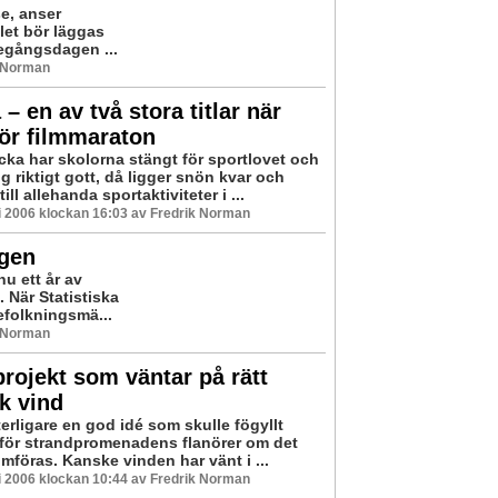
e, anser
let bör läggas
tegångsdagen ...
k Norman
 – en av två stora titlar när
ör filmmaraton
cka har skolorna stängt för sportlovet och
sig riktigt gott, då ligger snön kvar och
ill allehanda sportaktiviteter i ...
i 2006 klockan 16:03 av Fredrik Norman
igen
u ett år av
 När Statistiska
efolkningsmä...
k Norman
projekt som väntar på rätt
sk vind
terligare en god idé som skulle fögyllt
n för strandpromenadens flanörer om det
mföras. Kanske vinden har vänt i ...
i 2006 klockan 10:44 av Fredrik Norman