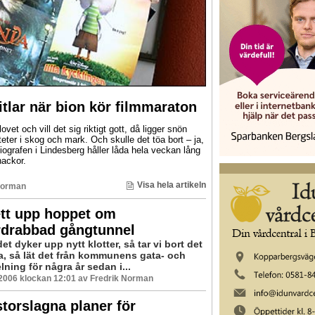
titlar när bion kör filmmaraton
vet och vill det sig riktigt gott, då ligger snön
iteter i skog och mark. Och skulle det töa bort – ja,
biografen i Lindesberg håller låda hela veckan lång
hackor.
Visa hela artikeln
Norman
ett upp hoppet om
rdrabbad gångtunnel
det dyker upp nytt klotter, så tar vi bort det
Ja, så lät det från kommunens gata- och
ning för några år sedan i...
 2006 klockan 12:01 av Fredrik Norman
torslagna planer för