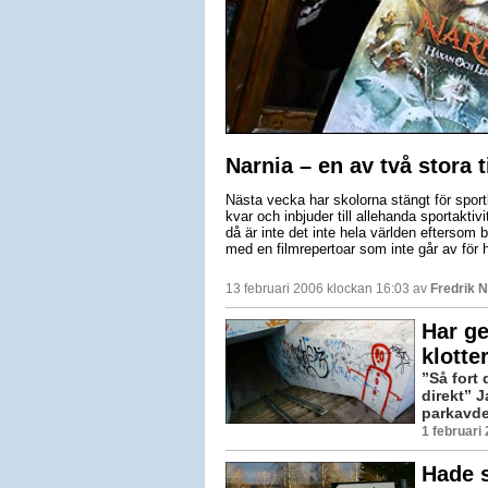
Narnia – en av två stora 
Nästa vecka har skolorna stängt för sportlo
kvar och inbjuder till allehanda sportaktiv
då är inte det inte hela världen eftersom 
med en filmrepertoar som inte går av för 
13 februari 2006 klockan 16:03 av
Fredrik 
Har g
klotte
”Så fort 
direkt” 
parkavdel
1 februari
Hade s