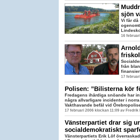
Muddr
sjön v
Vi får då
ogenomtr
Lindeskol
16 februar
Arnold
frisko
Socialde
från bla
finansier
17 februar
Polisen: ”Bilisterna kör f
Fredagens ihärdiga snöande har int
några allvarligare incidenter i norr
Vakthavande befäl vid Örebropolise
17 februari 2006 klockan 11:09 av Fredri
Vänsterpartiet drar sig ur
socialdemokratiskt sparf
Vänsterpartiets Erik Löf överraska