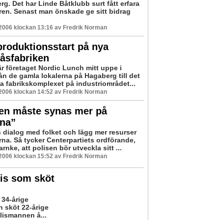
g. Det har Linde Båtklubb surt fått erfara
en. Senast man önskade ge sitt bidrag
 2006 klockan 13:16 av Fredrik Norman
roduktionsstart på nya
åsfabriken
är företaget Nordic Lunch mitt uppe i
rån de gamla lokalerna på Hagaberg till det
 fabrikskomplexet på industriområdet...
 2006 klockan 14:52 av Fredrik Norman
sen måste synas mer på
rna”
 dialog med folket och lägg mer resurser
rna. Så tycker Centerpartiets ordförande,
rnke, att polisen bör utveckla sitt ...
 2006 klockan 15:52 av Fredrik Norman
is som sköt
 34-årige
n sköt 22-årige
olismannen å...