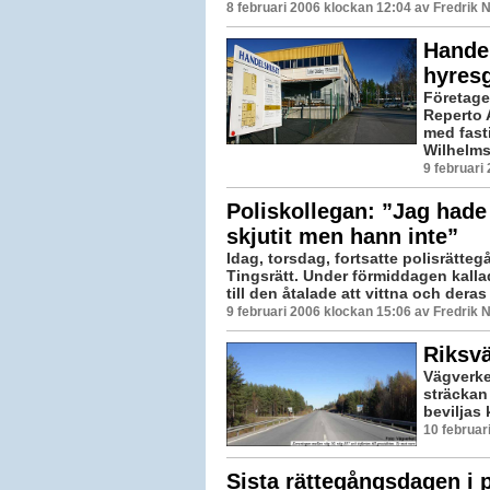
8 februari 2006 klockan 12:04 av Fredrik
Handel
hyres
Företage
Reperto A
med fast
Wilhelms
9 februari
Poliskollegan: ”Jag hade
skjutit men hann inte”
Idag, torsdag, fortsatte polisrätte
Tingsrätt. Under förmiddagen kalla
till den åtalade att vittna och deras
9 februari 2006 klockan 15:06 av Fredrik
Riksvä
Vägverket
sträckan
beviljas
10 februar
Sista rättegångsdagen i 