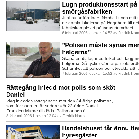
Lugn produktionsstart på
smörgåsfabriken
Just nu är företaget Nordic Lunch mitt u
de gamla lokalerna på Hagaberg till d
fabrikskomplexet på industriområdet...
6 februari 2006 klockan 14:52 av Fredrik No
”Polisen måste synas mer
helgerna”
Skapa en dialog med folket och lägg m
helgerna. Så tycker Centerpartiets ord
Scharnke, att polisen bör utveckla sitt ..
7 februari 2006 klockan 15:52 av Fredrik No
Rättegång inledd mot polis som sköt
Daniel
Idag inleddes rättegången mot den 34-årige polisman,
som för snart ett år sedan sköt 22-årige Daniel
Franklert Murne till döds. Polismannen å...
8 februari 2006 klockan 12:04 av Fredrik Norman
Handelshuset får ännu fle
hyresgäster