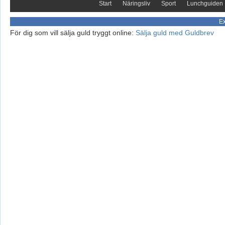
Start
Näringsliv
Sport
Lunchguiden
Ex
För dig som vill sälja guld tryggt online:
Sälja guld med Guldbrev