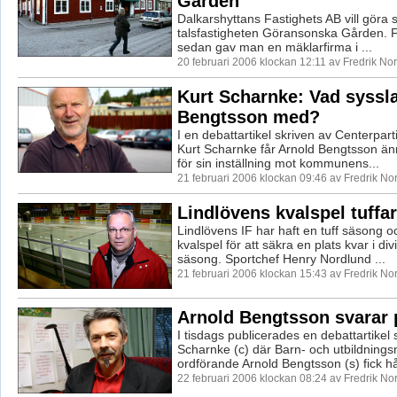
Gården
Dalkarshyttans Fastighets AB vill göra
talsfastigheten Göransonska Gården. 
sedan gav man en mäklarfirma i ...
20 februari 2006 klockan 12:11 av Fredrik N
Kurt Scharnke: Vad syssl
Bengtsson med?
I en debattartikel skriven av Centerpar
Kurt Scharnke får Arnold Bengtsson änn
för sin inställning mot kommunens...
21 februari 2006 klockan 09:46 av Fredrik N
Lindlövens kvalspel tuffar 
Lindlövens IF har haft en tuff säsong o
kvalspel för att säkra en plats kvar i div
säsong. Sportchef Henry Nordlund ...
21 februari 2006 klockan 15:43 av Fredrik N
Arnold Bengtsson svarar p
I tisdags publicerades en debattartikel 
Scharnke (c) där Barn- och utbildnin
ordförande Arnold Bengtsson (s) fick hå
22 februari 2006 klockan 08:24 av Fredrik N