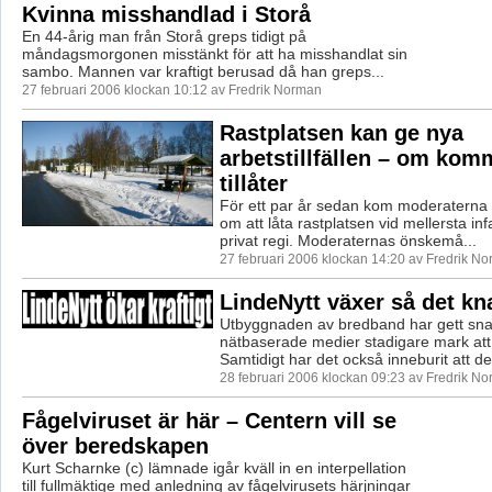
Kvinna misshandlad i Storå
En 44-årig man från Storå greps tidigt på
måndagsmorgonen misstänkt för att ha misshandlat sin
sambo. Mannen var kraftigt berusad då han greps...
27 februari 2006 klockan 10:12 av Fredrik Norman
Rastplatsen kan ge nya
arbetstillfällen – om ko
tillåter
För ett par år sedan kom moderaterna 
om att låta rastplatsen vid mellersta inf
privat regi. Moderaternas önskemå...
27 februari 2006 klockan 14:20 av Fredrik N
LindeNytt växer så det kn
Utbyggnaden av bredband har gett sn
nätbaserade medier stadigare mark att 
Samtidigt har det också inneburit att de t
28 februari 2006 klockan 09:23 av Fredrik N
Fågelviruset är här – Centern vill se
över beredskapen
Kurt Scharnke (c) lämnade igår kväll in en interpellation
till fullmäktige med anledning av fågelvirusets härjningar