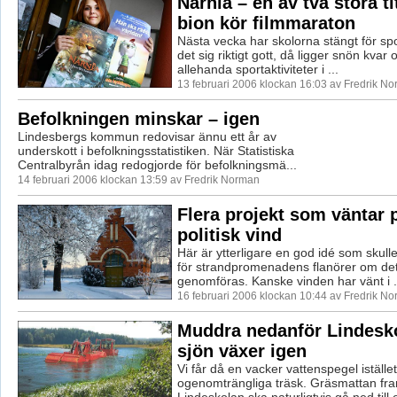
Narnia – en av två stora ti
bion kör filmmaraton
Nästa vecka har skolorna stängt för spor
det sig riktigt gott, då ligger snön kvar o
allehanda sportaktiviteter i ...
13 februari 2006 klockan 16:03 av Fredrik N
Befolkningen minskar – igen
Lindesbergs kommun redovisar ännu ett år av
underskott i befolkningsstatistiken. När Statistiska
Centralbyrån idag redogjorde för befolkningsmä...
14 februari 2006 klockan 13:59 av Fredrik Norman
Flera projekt som väntar p
politisk vind
Här är ytterligare en god idé som skulle 
för strandpromenadens flanörer om det 
genomföras. Kanske vinden har vänt i .
16 februari 2006 klockan 10:44 av Fredrik N
Muddra nedanför Lindesk
sjön växer igen
Vi får då en vacker vattenspegel iställe
ogenomträngliga träsk. Gräsmattan fra