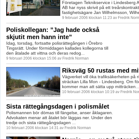
Företagen Teknikservice i Lindesberg 
AB har nyss skrivit på ett treårskontra
fastighetsägare Jan Wilhelmsson, Wilhe
9 februari 2006 klockan 11:23 av Fredrik Nor
Poliskollegan: ”Jag hade också
skjutit men hann inte”
Idag, torsdag, fortsatte polisrättegången i Örebro
Tingsrätt. Under förmiddagen kallades kollegorna till
den åtalade att vittna och deras redog...
9 februari 2006 klockan 15:06 av Fredrik Norman
Riksväg 50 rustas med mi
Vägverket vill öka trafiksäkerheten på r
sträckan Lilla Mon - Lindesberg. Om för
kommer man att sätta upp mitträcken..
10 februari 2006 klockan 10:19 av Fredrik N
Sista rättegångsdagen i polismålet
Polismannen bör dömas till fängelse, anser åklagaren.
Advokaten menar att åtalet bör läggas ner. Under den
tredje och sista rättegångsdagen ...
10 februari 2006 klockan 14:31 av Fredrik Norman