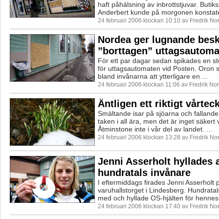
haft påhälsning av inbrottstjuvar. Butik
Anderbert kunde på morgonen konstate
24 februari 2006 klockan 10:10 av Fredrik N
Nordea ger lugnande bes
”borttagen” uttagsautoma
För ett par dagar sedan spikades en st
för uttagsautomaten vid Posten. Oron 
bland invånarna att ytterligare en ...
24 februari 2006 klockan 11:06 av Fredrik N
Äntligen ett riktigt vårtec
Smältande isar på sjöarna och fallande
taken i all ära, men det är inget säkert
Åtminstone inte i vår del av landet. ...
24 februari 2006 klockan 13:28 av Fredrik N
Jenni Asserholt hyllades 
hundratals invånare
I eftermiddags firades Jenni Asserholt 
varuhallstorget i Lindesberg. Hundratal
med och hyllade OS-hjälten för hennes
24 februari 2006 klockan 17:40 av Fredrik N