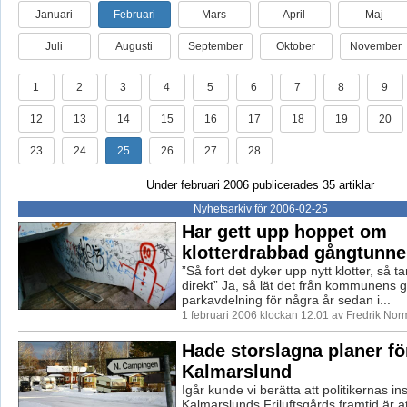
Januari
Februari
Mars
April
Maj
Juli
Augusti
September
Oktober
November
1
2
3
4
5
6
7
8
9
12
13
14
15
16
17
18
19
20
23
24
25
26
27
28
Under februari 2006 publicerades 35 artiklar
Nyhetsarkiv för 2006-02-25
Har gett upp hoppet om
klotterdrabbad gångtunne
”Så fort det dyker upp nytt klotter, så ta
direkt” Ja, så lät det från kommunens 
parkavdelning för några år sedan i...
1 februari 2006 klockan 12:01 av Fredrik No
Hade storslagna planer fö
Kalmarslund
Igår kunde vi berätta att politikernas ins
Kalmarslunds Friluftsgårds framtid är at