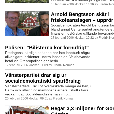
Lindeskolan ska naturligtvis gå ned till e
16 februari 2006 klockan 14:36 av Fredrik N
Arnold Bengtsson skär i
friskoleanslagen – upprör
Socialdemokraten Arnold Bengtsson får 
bland annat Centerpartiet angående et
finansieringsförslag gällande bevarande
17 februari 2006 klockan 10:22 av Fredrik N
Polisen: ”Bilisterna kör förnuftigt”
Fredagens ihärdiga snöande har inte inneburit några
allvarligare incidenter i norra länsdelen. Vakthavande
befäl vid Örebropolisen gör bedö...
17 februari 2006 klockan 11:09 av Fredrik Norman
Vänsterpartiet drar sig ur
socialdemokratiskt sparförslag
Vänsterpartiets Erik Löf överraskade många då han, i
Barn- och utbildningsnämndens arbetsutskott i förra
veckan, gav Socialdemokraterna sin rö...
20 februari 2006 klockan 09:51 av Fredrik Norman
Begär 3,3 miljoner för G