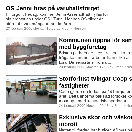
OS-Jenni firas på varuhallstorget
I morgon, fredag, kommer Jenni Asserholt att hyllas för
sin prestation under OS i Turin. Hennes OS-silver är
större än vad många anar, det är n...
23 februari 2006 klockan 10:55 av Fredrik Norman
Kommunen öppna för sam
med byggföretag
Bristen på boende – centralt och i attrak
fråga kommunen arbetar fram olika alter
lösa. De senaste siffrorna ...
23 februari 2006 klockan 12:38 av Fredrik N
Storförlust tvingar Coop s
fastigheter
Coop gjorde en förlust på 491 miljoner 
året. Detta enorma bakslag försöker k
möta upp med kostnadsbesparingar. ...
24 februari 2006 klockan 09:48 av Fredrik N
Exklusiva skor och väskor
inbrott
Natten till fredag har butiken Wilmas 