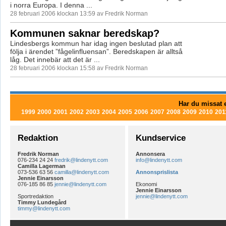
i norra Europa. I denna ...
28 februari 2006 klockan 13:59 av Fredrik Norman
Kommunen saknar beredskap?
Lindesbergs kommun har idag ingen beslutad plan att
följa i ärendet ”fågelinfluensan”. Beredskapen är alltså
låg. Det innebär att det är ...
28 februari 2006 klockan 15:58 av Fredrik Norman
Har du missat e
1999
2000
2001
2002
2003
2004
2005
2006
2007
2008
2009
2010
201
Redaktion
Kundservice
Fredrik Norman
Annonsera
076-234 24 24
fredrik@lindenytt.com
info@lindenytt.com
Camilla Lagerman
073-536 63 56
camilla@lindenytt.com
Annonsprislista
Jennie Einarsson
076-185 86 85
jennie@lindenytt.com
Ekonomi
Jennie Einarsson
Sportredaktion
jennie@lindenytt.com
Timmy Lundegård
timmy@lindenytt.com