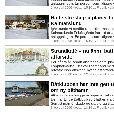
anläggningen. En person som tidigare v
1 februari 2006 klockan 15:10 av Fredrik No
Hade storslagna planer fö
Kalmarslund
Igår kunde vi berätta att politikernas ins
Kalmarslunds Friluftsgårds framtid är at
anläggningen. En person som tidigare v
1 februari 2006 klockan 15:10 av Fredrik No
Strandkafé – nu ännu bätt
affärsidé
För några år sedan ändrades detaljpla
Loppholmarna. Det var i samband med 
privatperson önskade bygga ett strandk
2 februari 2006 klockan 12:08 av Fredrik No
Båtklubben har inte gett
om ny båthamn
Att angöra en brygga är ingen enkel sa
Det har Linde Båtklubb surt fått erfara
Senast man önskade ge sitt bidrag till..
3 februari 2006 klockan 13:16 av Fredrik No