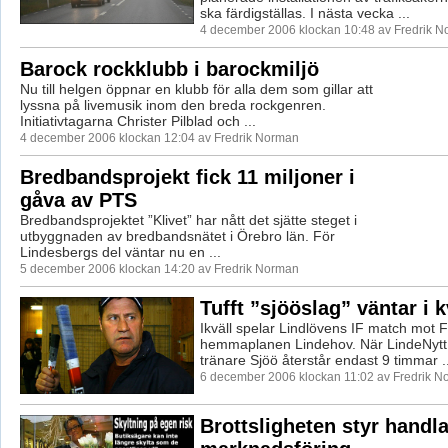
ska färdigställas. I nästa vecka ...
4 december 2006 klockan 10:48 av Fredrik 
Barock rockklubb i barockmiljö
Nu till helgen öppnar en klubb för alla dem som gillar att
lyssna på livemusik inom den breda rockgenren.
Initiativtagarna Christer Pilblad och ...
4 december 2006 klockan 12:04 av Fredrik Norman
Bredbandsprojekt fick 11 miljoner i
gåva av PTS
Bredbandsprojektet ”Klivet” har nått det sjätte steget i
utbyggnaden av bredbandsnätet i Örebro län. För
Lindesbergs del väntar nu en ...
5 december 2006 klockan 14:20 av Fredrik Norman
Tufft ”sjööslag” väntar i k
Ikväll spelar Lindlövens IF match mot F
hemmaplanen Lindehov. När LindeNytt
tränare Sjöö återstår endast 9 timmar ..
6 december 2006 klockan 11:02 av Fredrik 
Brottsligheten styr handl