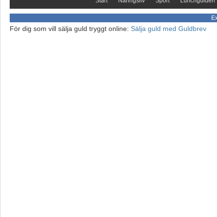
Start
Näringsliv
Sport
Lunchguiden
Ex
För dig som vill sälja guld tryggt online:
Sälja guld med Guldbrev