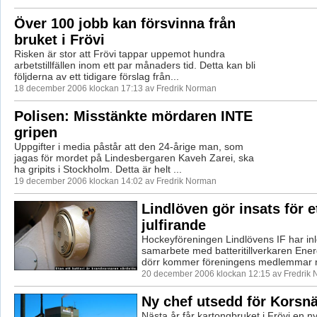
Över 100 jobb kan försvinna från
bruket i Frövi
Risken är stor att Frövi tappar uppemot hundra
arbetstillfällen inom ett par månaders tid. Detta kan bli
följderna av ett tidigare förslag från...
18 december 2006 klockan 17:13 av Fredrik Norman
Polisen: Misstänkte mördaren INTE
gripen
Uppgifter i media påstår att den 24-årige man, som
jagas för mordet på Lindesbergaren Kaveh Zarei, ska
ha gripits i Stockholm. Detta är helt ...
19 december 2006 klockan 14:02 av Fredrik Norman
Lindlöven gör insats för e
julfirande
Hockeyföreningen Lindlövens IF har inle
samarbete med batteritillverkaren Energ
dörr kommer föreningens medlemmar n
20 december 2006 klockan 12:15 av Fredrik
Ny chef utsedd för Korsnä
Nästa år får kartongbruket i Frövi en ny