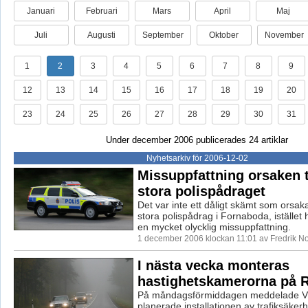
Januari
Februari
Mars
April
Maj
Juli
Augusti
September
Oktober
November
1
2
3
4
5
6
7
8
9
12
13
14
15
16
17
18
19
20
23
24
25
26
27
28
29
30
31
Under december 2006 publicerades 24 artiklar
Nyhetsarkiv för 2006-12-02
Missuppfattning orsaken ti
stora polispådraget
Det var inte ett dåligt skämt som orsa
stora polispådrag i Fornaboda, istället
en mycket olycklig missuppfattning.
1 december 2006 klockan 11:01 av Fredrik 
I nästa vecka monteras
hastighetskamerorna på 
På måndagsförmiddagen meddelade Vä
planerade installationen av trafiksäke