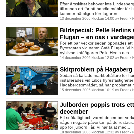
Efter årsskiftet behöver inte Lindesber
till annan ort för att handla möbler fö
kommer nämligen företagaren ...
13 december 2006 klockan 14:00 av Fredrik
Bildspecial: Pelle Hedins
Flugan – en oas i vardage
För ett par veckor sedan öppnades ett 
Bytesgatan vid namn Café Flugan. Vi ha
nyblivne kaféägaren Pelle Hedin och ...
14 december 2006 klockan 12:02 av Fredrik
Skitproblem på Hagaberg
Sedan så kallade markbehållare för hus
installerades vid Libos hyresfastigheter
Hagabergsområdet, så har problemet 
15 december 2006 klockan 10:19 av Fredrik
Julborden poppis trots ett
december
Ett snöfattigt och varmt december verka
någon negativ påverkan på de restaur
upp för julbord i år. Vi har talat med...
18 december 2006 klockan 12:32 av Fredrik