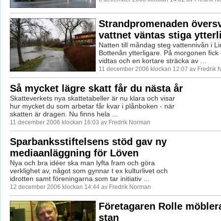
Strandpromenaden över
vattnet väntas stiga ytterl
Natten till måndag steg vattennivån i L
Bottenån ytterligare. På morgonen fick 
vidtas och en kortare sträcka av ...
11 december 2006 klockan 12:07 av Fredrik
Så mycket lägre skatt får du nästa år
Skatteverkets nya skattetabeller är nu klara och visar
hur mycket du som arbetar får kvar i plånboken - när
skatten är dragen. Nu finns hela ...
11 december 2006 klockan 16:03 av Fredrik Norman
Sparbanksstiftelsens stöd gav ny
mediaanläggning för Löven
Nya och bra idéer ska man lyfta fram och göra
verklighet av, något som gynnar t ex kulturlivet och
idrotten samt föreningarna som tar initiativ ...
12 december 2006 klockan 14:44 av Fredrik Norman
Företagaren Rolle möbler
stan