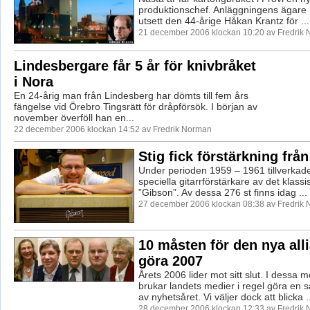
produktionschef. Anläggningens ägare
utsett den 44-årige Håkan Krantz för ...
21 december 2006 klockan 10:20 av Fredrik
Lindesbergare får 5 år för knivbråket
i Nora
En 24-årig man från Lindesberg har dömts till fem års
fängelse vid Örebro Tingsrätt för dråpförsök. I början av
november överföll han en...
22 december 2006 klockan 14:52 av Fredrik Norman
Stig fick förstärkning från
Under perioden 1959 – 1961 tillverkad
speciella gitarrförstärkare av det klass
”Gibson”. Av dessa 276 st finns idag ...
27 december 2006 klockan 08:38 av Fredrik
10 måsten för den nya all
göra 2007
Årets 2006 lider mot sitt slut. I dessa 
brukar landets medier i regel göra en
av nyhetsåret. Vi väljer dock att blicka ..
28 december 2006 klockan 12:33 av Fredrik