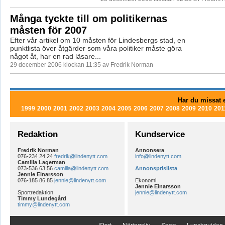
Många tyckte till om politikernas
måsten för 2007
Efter vår artikel om 10 måsten för Lindesbergs stad, en
punktlista över åtgärder som våra politiker måste göra
något åt, har en rad läsare...
29 december 2006 klockan 11:35 av Fredrik Norman
Har du missat e
1999
2000
2001
2002
2003
2004
2005
2006
2007
2008
2009
2010
201
Redaktion
Kundservice
Fredrik Norman
Annonsera
076-234 24 24
fredrik@lindenytt.com
info@lindenytt.com
Camilla Lagerman
073-536 63 56
camilla@lindenytt.com
Annonsprislista
Jennie Einarsson
076-185 86 85
jennie@lindenytt.com
Ekonomi
Jennie Einarsson
Sportredaktion
jennie@lindenytt.com
Timmy Lundegård
timmy@lindenytt.com