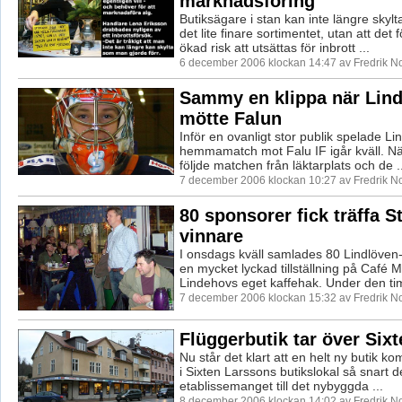
marknadsföring
Butiksägare i stan kan inte längre skyl
det lite finare sortimentet, utan att de
ökad risk att utsättas för inbrott ...
6 december 2006 klockan 14:47 av Fredrik 
Sammy en klippa när Lin
mötte Falun
Inför en ovanligt stor publik spelade Li
hemmamatch mot Falu IF igår kväll. N
följde matchen från läktarplats och de ..
7 december 2006 klockan 10:27 av Fredrik 
80 sponsorer fick träffa S
vinnare
I onsdags kväll samlades 80 Lindlöven
en mycket lyckad tillställning på Café 
Lindehovs eget kaffehak. Under den ti
7 december 2006 klockan 15:32 av Fredrik 
Flüggerbutik tar över Sixt
Nu står det klart att en helt ny butik 
i Sixten Larssons butikslokal så snart de
etablissemanget till det nybyggda ...
8 december 2006 klockan 14:02 av Fredrik 