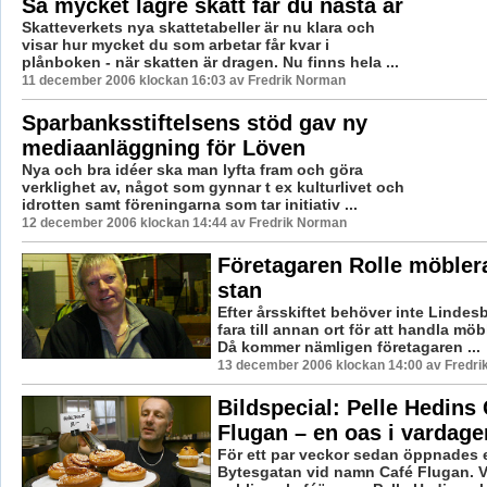
Så mycket lägre skatt får du nästa år
Skatteverkets nya skattetabeller är nu klara och
visar hur mycket du som arbetar får kvar i
plånboken - när skatten är dragen. Nu finns hela ...
11 december 2006 klockan 16:03 av Fredrik Norman
Sparbanksstiftelsens stöd gav ny
mediaanläggning för Löven
Nya och bra idéer ska man lyfta fram och göra
verklighet av, något som gynnar t ex kulturlivet och
idrotten samt föreningarna som tar initiativ ...
12 december 2006 klockan 14:44 av Fredrik Norman
Företagaren Rolle möbler
stan
Efter årsskiftet behöver inte Lindes
fara till annan ort för att handla mö
Då kommer nämligen företagaren ...
13 december 2006 klockan 14:00 av Fredr
Bildspecial: Pelle Hedins
Flugan – en oas i vardage
För ett par veckor sedan öppnades e
Bytesgatan vid namn Café Flugan. Vi