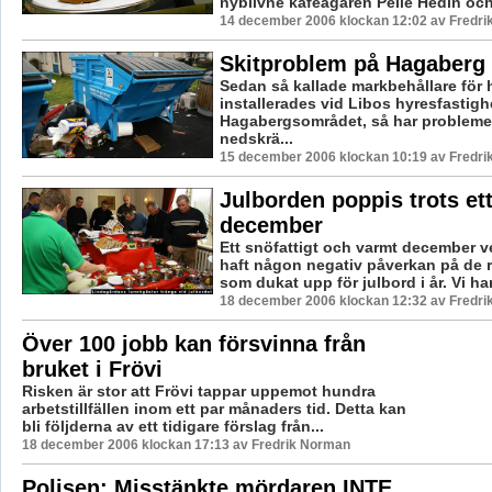
nyblivne kaféägaren Pelle Hedin och 
14 december 2006 klockan 12:02 av Fredr
Skitproblem på Hagaberg
Sedan så kallade markbehållare för 
installerades vid Libos hyresfastigh
Hagabergsområdet, så har problem
nedskrä...
15 december 2006 klockan 10:19 av Fredr
Julborden poppis trots ett
december
Ett snöfattigt och varmt december ve
haft någon negativ påverkan på de 
som dukat upp för julbord i år. Vi har
18 december 2006 klockan 12:32 av Fredr
Över 100 jobb kan försvinna från
bruket i Frövi
Risken är stor att Frövi tappar uppemot hundra
arbetstillfällen inom ett par månaders tid. Detta kan
bli följderna av ett tidigare förslag från...
18 december 2006 klockan 17:13 av Fredrik Norman
Polisen: Misstänkte mördaren INTE