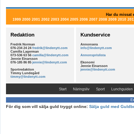
Har du missat e
1999
2000
2001
2002
2003
2004
2005
2006
2007
2008
2009
2010
201
Redaktion
Kundservice
Fredrik Norman
Annonsera
076-234 24 24
fredrik@lindenytt.com
info@lindenytt.com
Camilla Lagerman
073-536 63 56
camilla@lindenytt.com
Annonsprislista
Jennie Einarsson
076-185 86 85
jennie@lindenytt.com
Ekonomi
Jennie Einarsson
Sportredaktion
jennie@lindenytt.com
Timmy Lundegård
timmy@lindenytt.com
Start
Näringsliv
Sport
Lunchguiden
Ex
För dig som vill sälja guld tryggt online:
Sälja guld med Guldb