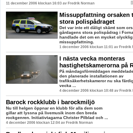
11 december 2006 klockan 16:03 av
Fredrik Norman
Missuppfattning orsaken ti
stora polispådraget
Det var inte ett dåligt skämt som or
gårdagens stora polispådrag i Forna
handlade det om en mycket olycklig
missuppfattning.
1 december 2006 klockan 11:01 av Fredrik
I nästa vecka monteras
hastighetskamerorna på 
På måndagsförmiddagen meddelade 
den planerade installationen av
trafiksäkerhetskameror nu ska färdig
vecka ...
4 december 2006 klockan 10:48 av Fredri
Barock rockklubb i barockmiljö
Nu till helgen öppnar en klubb för alla dem som
gillar att lyssna på livemusik inom den breda
rockgenren. Initiativtagarna Christer Pilblad och ...
4 december 2006 klockan 12:04 av Fredrik Norman