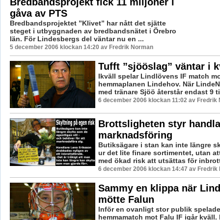
Bredbandsprojekt fick 11 miljoner i
gåva av PTS
Bredbandsprojektet ”Klivet” har nått det sjätte
steget i utbyggnaden av bredbandsnätet i Örebro
län. För Lindesbergs del väntar nu en ...
5 december 2006 klockan 14:20 av Fredrik Norman
Tufft ”sjööslag” väntar i k
Ikväll spelar Lindlövens IF match mo
hemmaplanen Lindehov. När LindeNy
med tränare Sjöö återstår endast 9 ti
6 december 2006 klockan 11:02 av Fredrik
Brottsligheten styr handl
marknadsföring
Butiksägare i stan kan inte längre s
ur det lite finare sortimentet, utan a
med ökad risk att utsättas för inbrott 
6 december 2006 klockan 14:47 av Fredri
Sammy en klippa när Lin
mötte Falun
Inför en ovanligt stor publik spelad
hemmamatch mot Falu IF igår kväll.