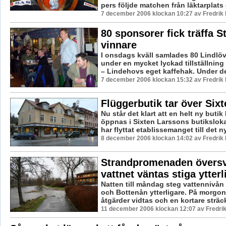
pers följde matchen från läktarplats 
7 december 2006 klockan 10:27 av Fredri
80 sponsorer fick träffa S
vinnare
I onsdags kväll samlades 80 Lindlö
under en mycket lyckad tillställnin
– Lindehovs eget kaffehak. Under de
7 december 2006 klockan 15:32 av Fredri
Flüggerbutik tar över Sixt
Nu står det klart att en helt ny buti
öppnas i Sixten Larssons butiksloka
har flyttat etablissemanget till det n
8 december 2006 klockan 14:02 av Fredri
Strandpromenaden över
vattnet väntas stiga ytterl
Natten till måndag steg vattennivån
och Bottenån ytterligare. På morgon
åtgärder vidtas och en kortare sträck
11 december 2006 klockan 12:07 av Fredr