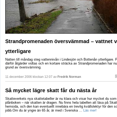
Strandpromenaden översvämmad – vattnet vä
ytterligare
Natten till måndag steg vattennivån i Lindesjön och Bottenån ytterligare.
därför åtgärder vidtas och en kortare sträcka av Strandpromenaden har nu
grund av översvämning.
11 december 2006 klockan 12:07 av
Fredrik Norman
Så mycket lägre skatt får du nästa år
Skatteverkets nya skattetabeller är nu klara och visar hur mycket du som a
plånboken – när skatten är dragen. Nu finns hela tabellen att läsa på Skat
hemsida, och den kan eventuellt innebära en trevlig kvällslektyr för den s
jobb.Om du är yngre än 65 år, är med i Svenska …
Läs mer!