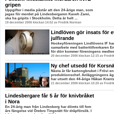
gripen
Uppgifter i media påstår att den 24-årige man, som
jagas för mordet på Lindesbergaren Kaveh Zarei,
ska ha gripits i Stockholm. Detta är helt ...
19 december 2006 klockan 14:02 av Fredrik Norman
Lindlöven gör insats för e
julfirande
Hockeyföreningen Lindlövens IF har i
samarbete med batteritillverkaren En
för dörr kommer föreningens medlem
20 december 2006 klockan 12:15 av Fredr
Ny chef utsedd för Korsnä
Nästa år får kartongbruket i Frövi en
produktionschef. Anläggningens äg
har utsett den 44-årige Håkan Krantz 
21 december 2006 klockan 10:20 av Fredr
Lindesbergare får 5 år för knivbråket
i Nora
En 24-årig man från Lindesberg har dömts till fem
års fängelse vid Örebro Tingsrätt för dråpförsök. I