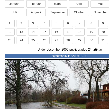
Januari
Februari
Mars
April
Maj
Juli
Augusti
September
Oktober
November
1
2
3
4
5
6
7
8
9
12
13
14
15
16
17
18
19
20
23
24
25
26
27
28
29
30
31
Under december 2006 publicerades 24 artiklar
Nyhetsarkiv för 2006-12-11