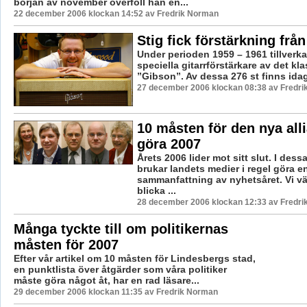
början av november överföll han en...
22 december 2006 klockan 14:52 av Fredrik Norman
Stig fick förstärkning från
Under perioden 1959 – 1961 tillverk
speciella gitarrförstärkare av det kl
”Gibson”. Av dessa 276 st finns idag 
27 december 2006 klockan 08:38 av Fredr
10 måsten för den nya all
göra 2007
Årets 2006 lider mot sitt slut. I des
brukar landets medier i regel göra e
sammanfattning av nyhetsåret. Vi väl
blicka ...
28 december 2006 klockan 12:33 av Fredr
Många tyckte till om politikernas
måsten för 2007
Efter vår artikel om 10 måsten för Lindesbergs stad,
en punktlista över åtgärder som våra politiker
måste göra något åt, har en rad läsare...
29 december 2006 klockan 11:35 av Fredrik Norman