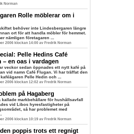
rik Norman
garen Rolle möblerar om i
sskiftet behöver inte Lindesbergaren längre
 annan ort för att handla möbler för hemmet.
r nämligen företagaren ...
er 2006 klockan 14:00 av Fredrik Norman
ecial: Pelle Hedins Café
 – en oas i vardagen
par veckor sedan öppnades ett nytt kafé på
an vid namn Café Flugan. Vi har träffat den
 kaféägaren Pelle Hedin och ...
er 2006 klockan 12:02 av Fredrik Norman
roblem på Hagaberg
 kallade markbehållare för hushållsavfall
rades vid Libos hyresfastigheter på
sområdet, så har problemet med
.
er 2006 klockan 10:19 av Fredrik Norman
den poppis trots ett regnigt