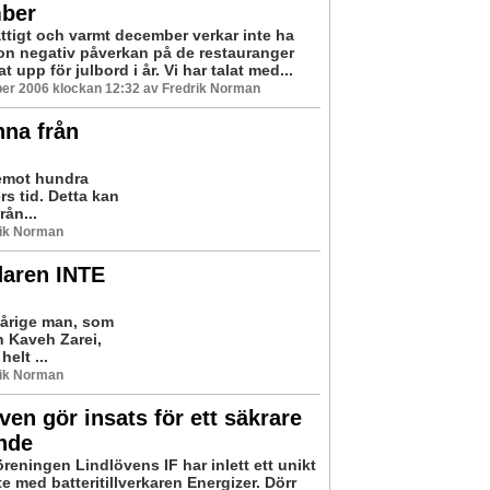
ber
attigt och varmt december verkar inte ha
on negativ påverkan på de restauranger
 upp för julbord i år. Vi har talat med...
er 2006 klockan 12:32 av Fredrik Norman
nna från
pemot hundra
rs tid. Detta kan
rån...
rik Norman
daren INTE
-årige man, som
n Kaveh Zarei,
elt ...
rik Norman
ven gör insats för ett säkrare
ande
reningen Lindlövens IF har inlett ett unikt
 med batteritillverkaren Energizer. Dörr