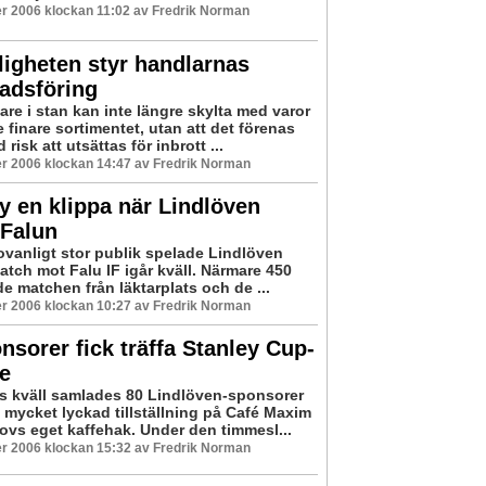
r 2006 klockan 11:02 av Fredrik Norman
ligheten styr handlarnas
adsföring
re i stan kan inte längre skylta med varor
te finare sortimentet, utan att det förenas
risk att utsättas för inbrott ...
r 2006 klockan 14:47 av Fredrik Norman
 en klippa när Lindlöven
 Falun
 ovanligt stor publik spelade Lindlöven
ch mot Falu IF igår kväll. Närmare 450
de matchen från läktarplats och de ...
r 2006 klockan 10:27 av Fredrik Norman
nsorer fick träffa Stanley Cup-
e
s kväll samlades 80 Lindlöven-sponsorer
 mycket lyckad tillställning på Café Maxim
ovs eget kaffehak. Under den timmesl...
r 2006 klockan 15:32 av Fredrik Norman