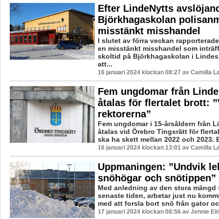
Efter LindeNytts avslöjan
Björkhagaskolan polisan
misstänkt misshandel
I slutet av förra veckan rapporterad
en misstänkt misshandel som inträf
skoltid på Björkhagaskolan i Lindes
att...
16 januari 2024 klockan 08:27 av Camilla 
Fem ungdomar från Linde
åtalas för flertalet brott: ”
rektorerna”
Fem ungdomar i 15-årsåldern från L
åtalas vid Örebro Tingsrätt för flerta
ska ha skett mellan 2022 och 2023. B
16 januari 2024 klockan 13:01 av Camilla 
Uppmaningen: ”Undvik lek
snöhögar och snötippen”
Med anledning av den stora mängd s
senaste tiden, arbetar just nu kommu
med att forsla bort snö från gator och
17 januari 2024 klockan 08:56 av Jennie Ei