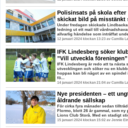
Polisinsats på skola efter 
skickat bild på misstänkt
Under fredagen skickade Lindback
ledning ut ett mail till vårdnadshav
allvarlig händelse som inträffat unde
12 januari 2024 klockan 13:23 av Camilla 
IFK Lindesberg söker klu
”Vill utveckla föreningen”
IFK Lindesberg är redo att ta nästa s
utvecklingen och söker nu en klub
hoppas kan bli något av en spindel 
fö...
14 januari 2024 klockan 21:04 av Camilla 
Nye presidenten – ett ungt 
åldrande sällskap
För cirka fyra månader sedan tillträ
Flormo, blott 26 år gammal, som ny 
Lions Club Storå. Med en stadigt st
15 januari 2024 klockan 15:02 av Jennie Ei