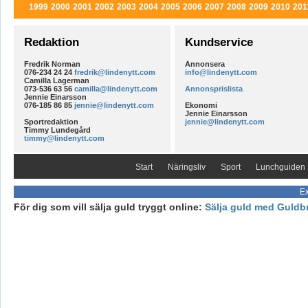
1999
2000
2001
2002
2003
2004
2005
2006
2007
2008
2009
2010
201
Redaktion
Kundservice
Fredrik Norman
Annonsera
076-234 24 24
fredrik@lindenytt.com
info@lindenytt.com
Camilla Lagerman
073-536 63 56
camilla@lindenytt.com
Annonsprislista
Jennie Einarsson
076-185 86 85
jennie@lindenytt.com
Ekonomi
Jennie Einarsson
Sportredaktion
jennie@lindenytt.com
Timmy Lundegård
timmy@lindenytt.com
Start
Näringsliv
Sport
Lunchguiden
Ex
För dig som vill sälja guld tryggt online:
Sälja guld med Guldb