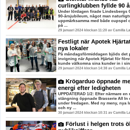
curlingklubben fyllde 90 å
Under lördagen firade Lindesbergs 
90-årsjubileum, något man naturligtv
uppmärksamma med både cupspel oc
på ...
29 januari 2024 klockan 11:20 av Camilla 
Festligt när Apotek Hjärta
nya lokaler
På måndagsförmiddagen bjöds det p
invigning när Apotek Hjärtat för för
kunde välkomna sina kunder in i sin 
29 januari 2024 klockan 14:38 av Camilla 
Krögarduo öppnade me
energi efter ledigheten
UPPDATERAD 1/2: Efter närmare en
stängning öppnade Brasserie All In 
under fredagen. Med ny meny, nya l
och ny ...
30 januari 2024 klockan 10:31 av Camilla 
Förlust i helgen trots 