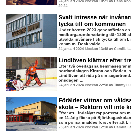
24 januari 2024 klockan 10:21 av Hans And
29 24
Svalt intresse när invånar
tycka till om kommunen
Under hösten 2023 genomfördes en
medborgarundersökning där 1200 s
utvalda invånare fick tycka till om 
kommun. Dock valde ...
24 januari 2024 klockan 13:48 av Camilla 
Lindlöven klättrar efter tr
Efter två överlägsna hemmasegrar 
norrlandslagen Kiruna och Boden, så
Lindlöven att rida på sin segertren
onsdagen ...
24 januari 2024 klockan 22:58 av Timmy Lu
Förälder vittnar om våld
skola – Rektorn vill inte
Efter att LindeNytt rapporterat om 
en 11-årig flicka på Björkhagaskolan
som polisanmäldes först efter att Lin
25 januari 2024 klockan 12:18 av Camilla 