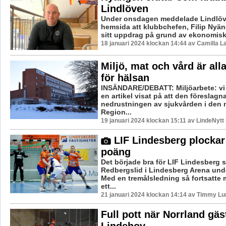
Lindlöven
Under onsdagen meddelade Lindlöve
hemsida att klubbchefen, Filip Nyän
sitt uppdrag på grund av ekonomisk
18 januari 2024 klockan 14:44 av Camilla 
Miljö, mat och vård är all
för hälsan
INSÄNDARE/DEBATT: Miljöarbete: vi h
en artikel visat på att den föreslagn
nedrustningen av sjukvården i den 
Region...
19 januari 2024 klockan 15:11 av LindeNytt
LIF Lindesberg plockar 
poäng
Det började bra för LIF Lindesberg
Redbergslid i Lindesberg Arena und
Med en tremålsledning så fortsatte
ett...
21 januari 2024 klockan 14:14 av Timmy Lu
Full pott när Norrland gä
Lindehov