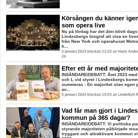
Körsången du känner igen
som opera live
Nu på lördag har det åter blivit dags
Lindesbergs biograf att visa en live
från New York och operahuset Metrop
h...
3 januari 2024 klockan 13:22 av Hans Ande
24
Efter ett år med majoritet
INSÄNDARE/DEBATT: Året 2023 med 
och L vid styret i Lindesbergs kom
summeras - En majoritet utan egen po
av...
5 januari 2024 klockan 15:03 av LindeNytt 
Vad får man gjort i Linde
kommun på 365 dagar?
INSÄNDARE/DEBATT: Vi politiska part
styrande majoriteten påbörjade res
tryggare och attraktivare kommun vid