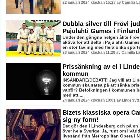
22 januari 2024 klockan 15:28 av Camilla 
Dubbla silver till Frövi ju
Pajulahti Games i Finland
Under den gångna helgen åkte Frövi
aktiva för att delta i Pajulahti Game
en stor tävling med flera olika sporter
23 januari 2024 klockan 11:29 av Camilla 
Prissänkning av el i Lind
kommun
INSÄNDARE/DEBATT: Jag vill att Li
kommun ska satsa på att sänka prise
varför? Befolkningen i kommunen 
med att ...
24 januari 2024 klockan 10:01 av LindeNytt
Bizets klassiska opera Ca
sig ny form!
Det gör den i Lindesberg och på en 
över hela Sverige. Ja, runt om i värld
livesänd från Metropolitan Opera i N