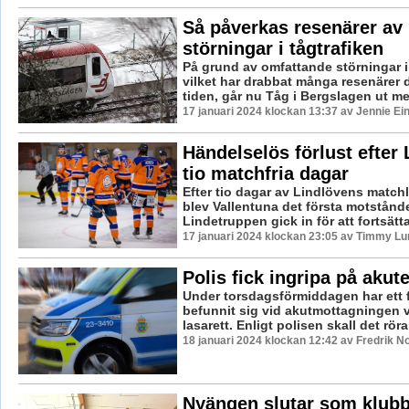
Så påverkas resenärer av
störningar i tågtrafiken
På grund av omfattande störningar i 
vilket har drabbat många resenärer 
tiden, går nu Tåg i Bergslagen ut med
17 januari 2024 klockan 13:37 av Jennie Ei
Händelselös förlust efter
tio matchfria dagar
Efter tio dagar av Lindlövens matchl
blev Vallentuna det första motstånd
Lindetruppen gick in för att fortsätt
17 januari 2024 klockan 23:05 av Timmy Lu
Polis fick ingripa på akut
Under torsdagsförmiddagen har ett fl
befunnit sig vid akutmottagningen 
lasarett. Enligt polisen skall det röra
18 januari 2024 klockan 12:42 av Fredrik N
Nyängen slutar som klubb