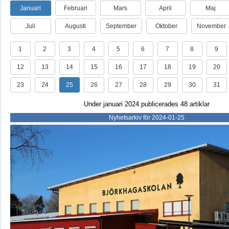
Januari
Februari
Mars
April
Maj
Juli
Augusti
September
Oktober
November
1
2
3
4
5
6
7
8
9
12
13
14
15
16
17
18
19
20
23
24
25
26
27
28
29
30
31
Under januari 2024 publicerades 48 artiklar
Nyhetsarkiv för 2024-01-25