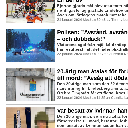
Fjorton gjorda mål blev resultatet nä
nordligaste lag gästade Lindehov u
Även om lördagens match mot tabell
21 januari 2024 klockan 20:48 av Timmy Lu
Polisen: ”Avstånd, avstån
– och dubbdäck!”
Väderomslaget från rejäl köldknäpp t
har resulterat i att det råder blixthalk
22 januari 2024 klockan 09:29 av Fredrik N
20-årig man åtalas för fö
till mord: ”Avsåg att död
Den 20-årige man som den 22 decem
i anslutning till Lindesberg arena, å
Örebro Tingsrätt för ett flertal brott. 
22 januari 2024 klockan 11:25 av Camilla 
Var besatt av kvinnan han
Den 20-årige man, som nu åtalas för
förberedelse till mord, berättar i förh
som besatt av kvinnan sedan han var