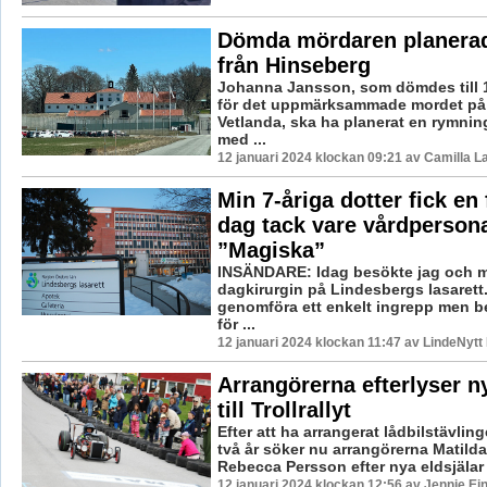
Dömda mördaren planera
från Hinseberg
Johanna Jansson, som dömdes till 1
för det uppmärksammade mordet på 
Vetlanda, ska ha planerat en rymnin
med ...
12 januari 2024 klockan 09:21 av Camilla 
Min 7-åriga dotter fick en 
dag tack vare vårdperson
”Magiska”
INSÄNDARE: Idag besökte jag och m
dagkirurgin på Lindesbergs lasarett
genomföra ett enkelt ingrepp men 
för ...
12 januari 2024 klockan 11:47 av LindeNytt
Arrangörerna efterlyser ny
till Trollrallyt
Efter att ha arrangerat lådbilstävlinge
två år söker nu arrangörerna Matild
Rebecca Persson efter nya eldsjälar
12 januari 2024 klockan 12:56 av Jennie Ei