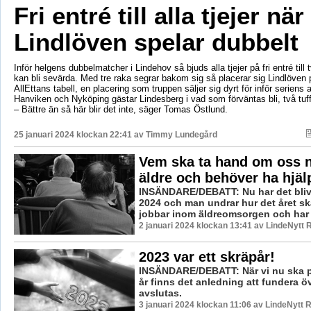
Fri entré till alla tjejer när
Lindlöven spelar dubbelt
Inför helgens dubbelmatcher i Lindehov så bjuds alla tjejer på fri entré til
kan bli sevärda. Med tre raka segrar bakom sig så placerar sig Lindlöven p
AllEttans tabell, en placering som truppen säljer sig dyrt för inför seriens 
Hanviken och Nyköping gästar Lindesberg i vad som förväntas bli, två tuf
– Bättre än så här blir det inte, säger Tomas Östlund.
25 januari 2024 klockan 22:41 av
Timmy Lundegård
Vem ska ta hand om oss nä
äldre och behöver ha hjäl
INSÄNDARE/DEBATT: Nu har det blivit
2024 och man undrar hur det året ska
jobbar inom äldreomsorgen och har gj
2 januari 2024 klockan 13:41 av LindeNytt 
2023 var ett skräpår!
INSÄNDARE/DEBATT: När vi nu ska på
år finns det anledning att fundera ö
avslutas.
3 januari 2024 klockan 11:06 av LindeNytt 