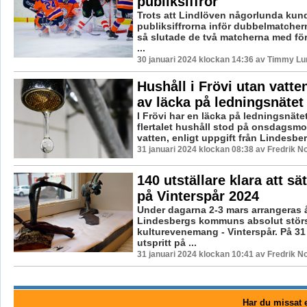
publiksiffror
Trots att Lindlöven någorlunda kun
publiksiffrorna inför dubbelmatcher
så slutade de två matcherna med för
...
30 januari 2024 klockan 14:36 av Timmy Lu
Hushåll i Frövi utan vatte
av läcka på ledningsnätet
I Frövi har en läcka på ledningsnät
flertalet hushåll stod på onsdagsm
vatten, enligt uppgift från Lindesber
31 januari 2024 klockan 08:38 av Fredrik N
140 utställare klara att sä
på Vinterspår 2024
Under dagarna 2-3 mars arrangeras
Lindesbergs kommuns absolut stör
kulturevenemang - Vinterspår. På 31 
utspritt på ...
31 januari 2024 klockan 10:41 av Fredrik N
Har du missat e