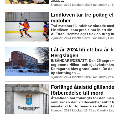
2023. ...
5 januari 2024 klockan 15:07 av LindeNytt 
Lindlöven tar tre poäng e
matcher
Två matcher i Lindehov slutade med
Lindlöven, som precis har inlett sin
AllEttan. Hemmalaget fick en tung in
7 januari 2024 klockan 22:16 av Timmy Lun
Låt år 2024 bli ett bra år f
Bergslagen
INSÄNDARE/DEBATT: Den 25 septem
regionens Hälso- och sjukvårdsnäm
Deltagarna blev grundlurade. De de
uppfattningen ...
8 januari 2024 klockan 10:45 av LindeNytt 
Förlängd åtalstid gälland
förberedelse till mord
Åtalstiden har förlängts för den man
som sedan den 23 december suttit 
misstänkt för förberedelse till mord s
8 januari 2024 klockan 11:41 av Camilla La