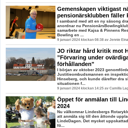
Gemenskapen viktigast n
pensionärsklubben fäller 
I samband med att en ny säsong dra
anordnar nu PensionärsBowlingklub
samarbete med Kajsa & Pinnens Re
Bowling en ...
9 januari 2024 klockan 08:38 av Jennie Ein
JO riktar hård kritik mot 
”Förvaring under ovärdig
förhållanden”
I början av oktober 2023 genomförd
Justitieombudsmannen en inspektio
Hinseberg, och kunde därefter dra s
situationen f...
9 januari 2024 klockan 14:25 av Camilla L
Öppet för anmälan till L
2024
Nu välkomnar Lindesbergs Rotaryklu
att anmäla sig till den åttonde uppl
LindeDagen. Det mycket uppskattad
fö...