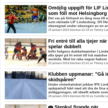
Omöjlig uppgift för LIF L
som föll mot Helsingborg
Det var på förhand en lång resa till 
som väntade LIF Lindesberg. OV He
obesegrad under säsongen av en anl
25 januari 2024 klockan 22:19 av Timmy Lu
Fri entré till alla tjejer n
spelar dubbelt
Inför helgens dubbelmatcher i Lind
alla tjejer på fri entré till två matche
sevärda. Med tre raka segrar bakom s
25 januari 2024 klockan 22:41 av Timmy Lu
Klubben uppmanar: ”Gå in
skidspåren”
Under vinterhalvåret jobbar IFK Lin
spårpatrull hårt med att dra de fina
anläggningen, ett ideellt arbete som 
26 januari 2024 klockan 08:30 av Camilla 
Stenkul firande när