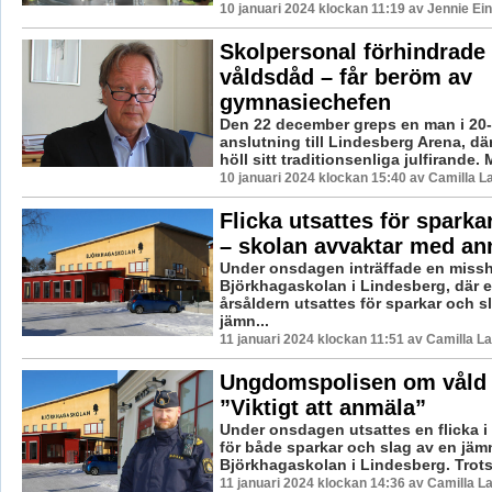
10 januari 2024 klockan 11:19 av Jennie Ei
Skolpersonal förhindrade
våldsdåd – får beröm av
gymnasiechefen
Den 22 december greps en man i 20-
anslutning till Lindesberg Arena, d
höll sitt traditionsenliga julfirande. 
10 januari 2024 klockan 15:40 av Camilla 
Flicka utsattes för sparka
– skolan avvaktar med a
Under onsdagen inträffade en miss
Björkhagaskolan i Lindesberg, där en
årsåldern utsattes för sparkar och s
jämn...
11 januari 2024 klockan 11:51 av Camilla L
Ungdomspolisen om våld i
”Viktigt att anmäla”
Under onsdagen utsattes en flicka i
för både sparkar och slag av en jäm
Björkhagaskolan i Lindesberg. Trots a
11 januari 2024 klockan 14:36 av Camilla 