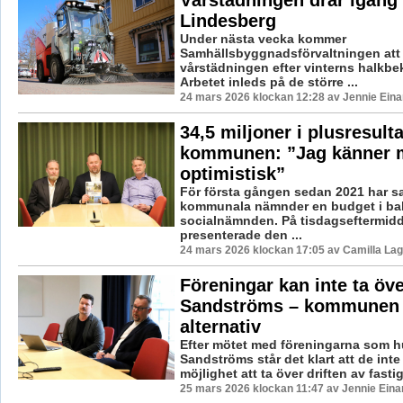
Lindesberg
Under nästa vecka kommer
Samhällsbyggnadsförvaltningen att
vårstädningen efter vinterns halkb
Arbetet inleds på de större ...
24 mars 2026 klockan 12:28 av Jennie Eina
34,5 miljoner i plusresulta
kommunen: ”Jag känner 
optimistisk”
För första gången sedan 2021 har s
kommunala nämnder en budget i ba
socialnämnden. På tisdagseftermid
presenterade den ...
24 mars 2026 klockan 17:05 av Camilla La
Föreningar kan inte ta öv
Sandströms – kommunen u
alternativ
Efter mötet med föreningarna som hu
Sandströms står det klart att de int
möjlighet att ta över driften av fasti
25 mars 2026 klockan 11:47 av Jennie Eina