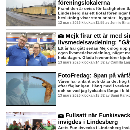
föreningslokalerna
Framtiden är oviss för fastigheten 
Lindesberg där ett tiotal föreningar 
besiktning visar stora brister i bygg
12 mars 2026 klockan 11:55 av Jennie Eina
Mejk firar ett år med si
livsmedelsavdelning: ”Gått
Ett år har gått sedan Mejk slog upp p
egen livsmedelsavdelning, något man
hela dagen. Glada leverantörer bjuder
13 mars 2026 klockan 14:32 av Camilla La
FotoFredag: Span på vårf
Våren har anlänt och då är det hög t
efter fåglar igen. Häng med i veckan
och se vad jag lyckades fånga i bild
13 mars 2026 klockan 18:32 av Sami Rahk
Fullsatt när Funkisvec
invigdes i Lindesberg
Årets Funkisvecka i Lindesberg inv