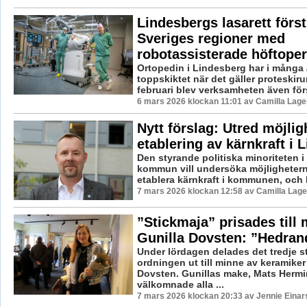
Lindesbergs lasarett förs
Sveriges regioner med
robotassisterade höftoper
Ortopedin i Lindesberg har i många å
toppskiktet när det gäller proteskirur
februari blev verksamheten även först
6 mars 2026 klockan 11:01 av Camilla Lag
Nytt förslag: Utred möjligh
etablering av kärnkraft i 
Den styrande politiska minoriteten 
kommun vill undersöka möjligheterna
etablera kärnkraft i kommunen, och ka
7 mars 2026 klockan 12:58 av Camilla Lag
”Stickmaja” prisades till
Gunilla Dovsten: ”Hedran
Under lördagen delades det tredje st
ordningen ut till minne av keramiker
Dovsten. Gunillas make, Mats Hermi
välkomnade alla ...
7 mars 2026 klockan 20:33 av Jennie Einar