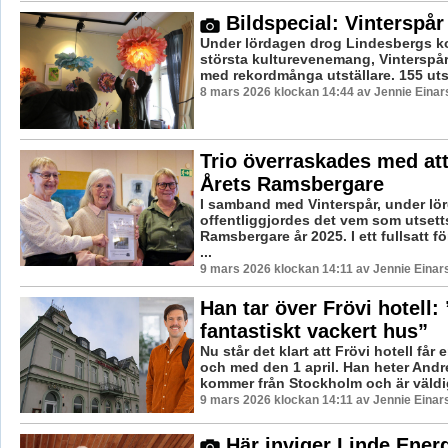
Bildspecial: Vinterspår
Under lördagen drog Lindesbergs
största kulturevenemang, Vinterspår,
med rekordmånga utställare. 155 utstä
8 mars 2026 klockan 14:44 av Jennie Einar
Trio överraskades med att
Årets Ramsbergare
I samband med Vinterspår, under lö
offentliggjordes det vem som utsetts 
Ramsbergare år 2025. I ett fullsatt 
...
9 mars 2026 klockan 14:11 av Jennie Einar
Han tar över Frövi hotell: 
fantastiskt vackert hus”
Nu står det klart att Frövi hotell får 
och med den 1 april. Han heter Andr
kommer från Stockholm och är väldig
9 mars 2026 klockan 14:11 av Jennie Einar
Här inviger Linde Energ