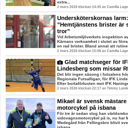
extra...
2 mars 2026 klockan 14:45 av Camilla Lag
Undersköterskornas larm
”Hemtjänstens brister är s
tror”
Vid Arbetsmiljöverkets inspektion a
Kärnans verksamhet i slutet av förr
en rad brister. Bland annat att rutiner
2 mars 2026 klockan 15:06 av Camilla Lag
Glad matchseger för I
Lindesberg som missar R
Det blir ingen säsong i futsalens hö
Regionala Futsalligan, för IFK Lind
Efter bortaförlusten mot IFK Haninge
2 mars 2026 klockan 22:17 av Timmy Lund
Mikael är svensk mästare 
motorcykel på isbana
För tre år sedan slog han världsreko
sidovagnsmotorcykel på is, nu har 
Wedegård från Fellingsbro blivit sv
isbana. ...