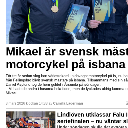
Mikael är svensk mäst
motorcykel på isbana
För tre år sedan slog han världsrekord i sidovagnsmotorcykel på is, nu h
från Fellingsbro blivit svensk mästare på isbana. Tillsammans med sin så
Daniel Asplund tog de hem guldet i Årsunda på söndagen.
– Vi hade de andra i hasorna hela tiden, men de lyckades aldrig komma o
Mikael.
3 mars 2026 klockan 14:33 av
Camilla Lagerman
Lindlöven utklassar Falu I
seriefinalen – nu väntar s
Under söndagen skulle det avgöras 