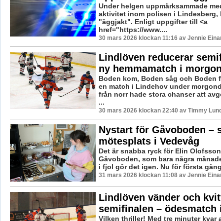
Under helgen uppmärksammade medi
aktivitet inom polisen i Lindesberg, 
"äggjakt". Enligt uppgifter till <a
href="https://www....
30 mars 2026 klockan 11:16 av Jennie Eina
Lindlöven reducerar semif
ny hemmamatch i morgo
Boden kom, Boden såg och Boden f
en match i Lindehov under morgond
från norr hade stora chanser att avg
...
30 mars 2026 klockan 22:40 av Timmy Lun
Nystart för Gåvoboden – 
mötesplats i Vedevåg
Det är snabba ryck för Elin Olofsso
Gåvoboden, som bara några månader 
i fjol gör det igen. Nu för första gånge
31 mars 2026 klockan 11:08 av Jennie Eina
Lindlöven vänder och kvit
semifinalen – ödesmatch 
Vilken thriller! Med tre minuter kvar