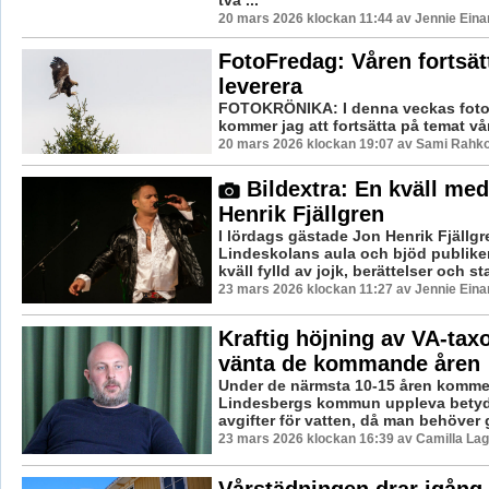
två ...
20 mars 2026 klockan 11:44 av Jennie Eina
FotoFredag: Våren fortsätt
leverera
FOTOKRÖNIKA: I denna veckas foto
kommer jag att fortsätta på temat vår
20 mars 2026 klockan 19:07 av Sami Rahk
Bildextra: En kväll me
Henrik Fjällgren
I lördags gästade Jon Henrik Fjällgr
Lindeskolans aula och bjöd publiken
kväll fylld av jojk, berättelser och sta
23 mars 2026 klockan 11:27 av Jennie Eina
Kraftig höjning av VA-taxo
vänta de kommande åren
Under de närmsta 10-15 åren kommer
Lindesbergs kommun uppleva betyd
avgifter för vatten, då man behöver g
23 mars 2026 klockan 16:39 av Camilla La
Vårstädningen drar igång 