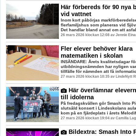
Här förbereds för 90 nya 
vid vattnet
Inom kort påbörjas markförberedelse
flerfamiljshus som planeras vid Sjöva
Det handlar bland annat om att asfalt
26 mars 2026 klockan 12:08 av Jennie Eina
Fler elever behöver klara
matematiken i skolan
INSÄNDARE: Årets kvalitetsdagar fö
utbildningsnämnden har nyligen varit
tillfälle för nämnden att få informatio
27 mars 2026 klockan 10:35 av LindeNytt R
Här överlämnar eleverna
till idolerna
På fredagskvällen gör Smash Into P
slutsåld konsert i Lindeskolans aul
kom på en fjärdeplats i årets Melodifes
27 mars 2026 klockan 19:04 av Camilla La
Bildextra: Smash Into 