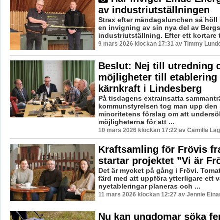
av industriutställningen
Strax efter måndagslunchen så höll
en invigning av sin nya del av Berg
industriutställning. Efter ett kortare t
9 mars 2026 klockan 17:31 av Timmy Lund
Beslut: Nej till utredning
möjligheter till etablering
kärnkraft i Lindesberg
På tisdagens extrainsatta sammantr
kommunstyrelsen tog man upp den 
minoritetens förslag om att undersö
möjligheterna för att ...
10 mars 2026 klockan 17:22 av Camilla La
Kraftsamling för Frövis f
startar projektet ”Vi är Fr
Det är mycket på gång i Frövi. Tomat
färd med att uppföra ytterligare ett v
nyetableringar planeras och ...
11 mars 2026 klockan 12:27 av Jennie Eina
Nu kan ungdomar söka fe