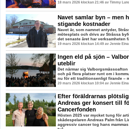
18 mars 2026 klockan 21:46 av Timmy Lun
Navet samlar byn – men h
stigande kostnader
Navet är, som namnet antyder, Strås
mötesplats och drivs av Stråssa byf
det senaste året har verksamheten fåt
19 mars 2026 klockan 14:49 av Jennie Eina
Ingen eld på sjön – Valbo
uteblir
Det närmar sig Valborgsmässoafton 
och på flera platser runt om i komm
nu för ett traditionsenligt firande – m
20 mars 2026 klockan 10:04 av Jennie Eina
Efter föräldrarnas plötsli
Andreas ger konsert till f
Cancerfonden
Hösten 2025 var mycket tung för art
skådespelaren Andreas Palm från L
aggressiv cancer tog hans mammas l