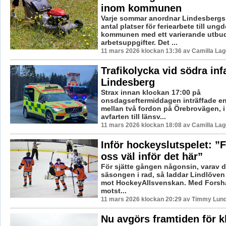
inom kommunen
Varje sommar anordnar Lindesberg
antal platser för feriearbete till ung
kommunen med ett varierande utbu
arbetsuppgifter. Det ...
11 mars 2026 klockan 13:36 av Camilla La
Trafikolycka vid södra infa
Lindesberg
Strax innan klockan 17:00 på
onsdagseftermiddagen inträffade en
mellan två fordon på Örebrovägen, 
avfarten till länsv...
11 mars 2026 klockan 18:08 av Camilla La
Inför hockeyslutspelet: ”F
oss väl inför det här”
För sjätte gången någonsin, varav d
säsongen i rad, så laddar Lindlöven 
mot HockeyAllsvenskan. Med Forsh
motst...
11 mars 2026 klockan 20:29 av Timmy Lun
Nu avgörs framtiden för k