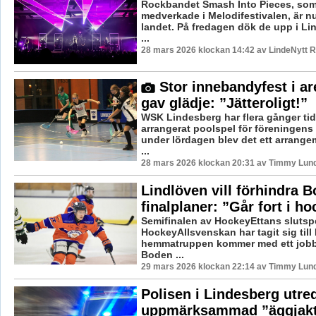
Rockbandet Smash Into Pieces, som
medverkade i Melodifestivalen, är nu
landet. På fredagen dök de upp i Li
...
28 mars 2026 klockan 14:42 av LindeNytt R
Stor innebandyfest i a
gav glädje: ”Jätteroligt!”
WSK Lindesberg har flera gånger tid
arrangerat poolspel för föreninge
under lördagen blev det ett arrange
...
28 mars 2026 klockan 20:31 av Timmy Lun
Lindlöven vill förhindra 
finalplaner: ”Går fort i h
Semifinalen av HockeyEttans slutspel
HockeyAllsvenskan har tagit sig till
hemmatruppen kommer med ett jobbi
Boden ...
29 mars 2026 klockan 22:14 av Timmy Lun
Polisen i Lindesberg utre
uppmärksammad ”äggjak