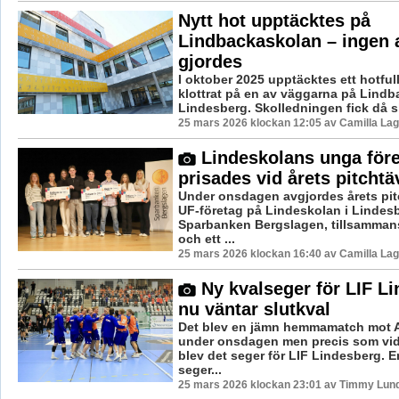
Nytt hot upptäcktes på
Lindbackaskolan – ingen
gjordes
I oktober 2025 upptäcktes ett hotfu
klottrat på en av väggarna på Lindb
Lindesberg. Skolledningen fick då ska
25 mars 2026 klockan 12:05 av Camilla La
Lindeskolans unga före
prisades vid årets pitchtä
Under onsdagen avgjordes årets pitc
UF-företag på Lindeskolan i Lindes
Sparbanken Bergslagen, tillsamman
och ett ...
25 mars 2026 klockan 16:40 av Camilla La
Ny kvalseger för LIF L
nu väntar slutkval
Det blev en jämn hemmamatch mot 
under onsdagen men precis som vid
blev det seger för LIF Lindesberg. E
seger...
25 mars 2026 klockan 23:01 av Timmy Lun