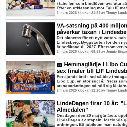
i tabellen som Lindlöven avslutar 
Efter en utklassning mot Falu IF med 
1 mars 2026 klockan 21:24 av Timmy Lund
VA-satsning på 400 miljon
påverkar taxan i Lindesbe
Det planeras för ett nytt vatten- och
Lindesberg. Byggstarten för den n
är beräknad till 2027. Eftersom verk
2 mars 2026 klockan 09:58 av Jennie Einar
Hemmaglädje i Libo Cup
sex finaler till LIF Lindes
För sjunde året i rad så blev tredag
Libo Cup, en stor succé. Precis som
arenaparkeringen så höll sig läktarna
2 mars 2026 klockan 12:20 av Timmy Lund
LindeDagen firar 10 år: ”
Almedalen”
Onsdagen den 20 maj går årets upp
LindeDagen av stapeln, för tionde g
ordningen. Ett jubileum man naturligtv