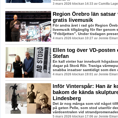
3 mars 2026 klockan 14:33 av Camilla Lag
Region Örebro län satsar 
gratis livemusik
För andra året i rad gör Region Öreb
livemusik tillgänglig för fler genom
”Fribiljetten”. Under tisdagen presen
4 mars 2026 klockan 10:27 av Jennie Einar
Ellen tog över VD-posten 
Stefan
En kall vinter har inneburit högsäs
dagar på Storå Rör. Trasiga värmep
snabba insatser samtidigt som den or
4 mars 2026 klockan 19:01 av Jennie Einar
Inför Vinterspår: Han är 
bakom de kända skulpture
Lindesberg
Det är nog många som vid något tillf
på geten Pelle, som stod utanför den
vårdcentralen vid strandpromenaden 
5 mars 2026 klockan 17:06 av Jennie Einar