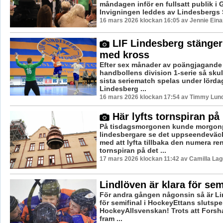
måndagen inför en fullsatt publik i 
Invigningen leddes av Lindesbergs S
16 mars 2026 klockan 16:05 av Jennie Eina
LIF Lindesberg stänger
med kross
Efter sex månader av poängjagande t
handbollens division 1-serie så sku
sista seriematch spelas under lörda
Lindesberg ...
16 mars 2026 klockan 17:54 av Timmy Lun
Här lyfts tornspiran på 
På tisdagsmorgonen kunde morgon
lindesbergare se det uppseendeväc
med att lyfta tillbaka den numera r
tornspiran på det ...
17 mars 2026 klockan 11:42 av Camilla La
Lindlöven är klara för sem
För andra gången någonsin så är Li
för semifinal i HockeyEttans slutspe
HockeyAllsvenskan! Trots att Forsh
fram ...