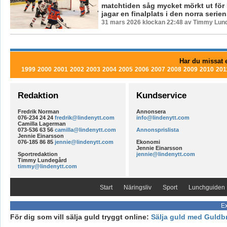
matchtiden såg mycket mörkt ut för
jagar en finalplats i den norra seriens
31 mars 2026 klockan 22:48 av Timmy Lun
Har du missat e
1999
2000
2001
2002
2003
2004
2005
2006
2007
2008
2009
2010
201
Redaktion
Kundservice
Fredrik Norman
Annonsera
076-234 24 24
fredrik@lindenytt.com
info@lindenytt.com
Camilla Lagerman
073-536 63 56
camilla@lindenytt.com
Annonsprislista
Jennie Einarsson
076-185 86 85
jennie@lindenytt.com
Ekonomi
Jennie Einarsson
Sportredaktion
jennie@lindenytt.com
Timmy Lundegård
timmy@lindenytt.com
Start
Näringsliv
Sport
Lunchguiden
Ex
För dig som vill sälja guld tryggt online:
Sälja guld med Guldb