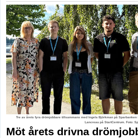
Tre av årets fyra drömjobbare tillsammans med Ingela Björkman på Sparbanken
Lancreau på StartCentrum. Foto: 
Möt årets drivna drömjob