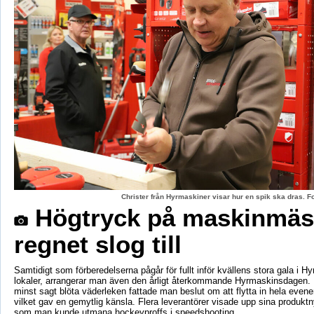
Christer från Hyrmaskiner visar hur en spik ska dras. 
Högtryck på maskinmäs
regnet slog till
Samtidigt som förberedelserna pågår för fullt inför kvällens stora gala i H
lokaler, arrangerar man även den årligt återkommande Hyrmaskinsdagen.
minst sagt blöta väderleken fattade man beslut om att flytta in hela even
vilket gav en gemytlig känsla. Flera leverantörer visade upp sina produktn
som man kunde utmana hockeyproffs i speedshooting.