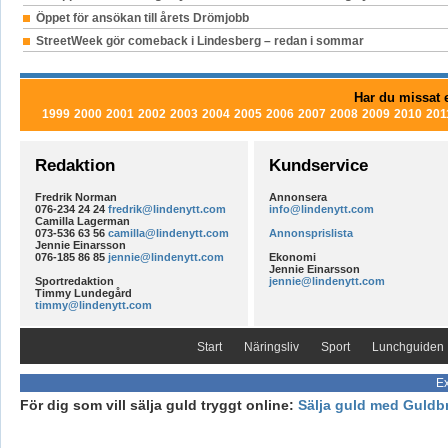
Öppet för ansökan till årets Drömjobb
StreetWeek gör comeback i Lindesberg – redan i sommar
Har du missat e
1999
2000
2001
2002
2003
2004
2005
2006
2007
2008
2009
2010
201
Redaktion
Kundservice
Fredrik Norman
Annonsera
076-234 24 24
fredrik@lindenytt.com
info@lindenytt.com
Camilla Lagerman
073-536 63 56
camilla@lindenytt.com
Annonsprislista
Jennie Einarsson
076-185 86 85
jennie@lindenytt.com
Ekonomi
Jennie Einarsson
Sportredaktion
jennie@lindenytt.com
Timmy Lundegård
timmy@lindenytt.com
Start
Näringsliv
Sport
Lunchguiden
Ex
För dig som vill sälja guld tryggt online:
Sälja guld med Guldb