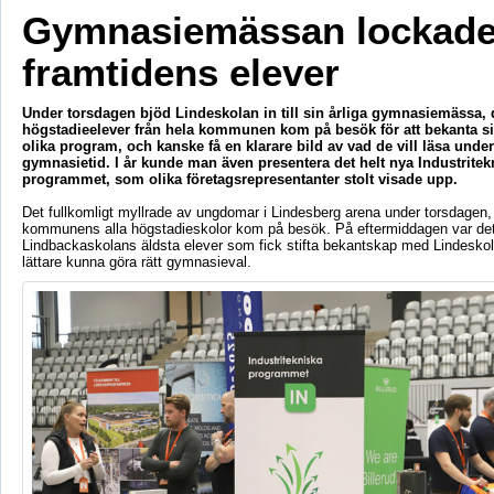
Gymnasiemässan lockad
framtidens elever
Under torsdagen bjöd Lindeskolan in till sin årliga gymnasiemässa, 
högstadieelever från hela kommunen kom på besök för att bekanta s
olika program, och kanske få en klarare bild av vad de vill läsa un
gymnasietid. I år kunde man även presentera det helt nya Industritek
programmet, som olika företagsrepresentanter stolt visade upp.
Det fullkomligt myllrade av ungdomar i Lindesberg arena under torsdagen, 
kommunens alla högstadieskolor kom på besök. På eftermiddagen var de
Lindbackaskolans äldsta elever som fick stifta bekantskap med Lindeskola
lättare kunna göra rätt gymnasieval.