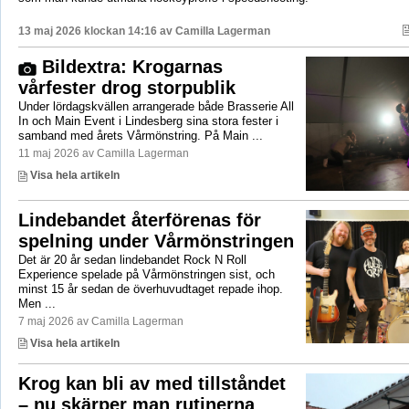
13 maj 2026 klockan 14:16 av
Camilla Lagerman
Bildextra: Krogarnas
vårfester drog storpublik
Under lördagskvällen arrangerade både Brasserie All
In och Main Event i Lindesberg sina stora fester i
samband med årets Vårmönstring. På Main ...
11 maj 2026 av Camilla Lagerman
Visa hela artikeln
Lindebandet återförenas för
spelning under Vårmönstringen
Det är 20 år sedan lindebandet Rock N Roll
Experience spelade på Vårmönstringen sist, och
minst 15 år sedan de överhuvudtaget repade ihop.
Men ...
7 maj 2026 av Camilla Lagerman
Visa hela artikeln
Krog kan bli av med tillståndet
– nu skärper man rutinerna