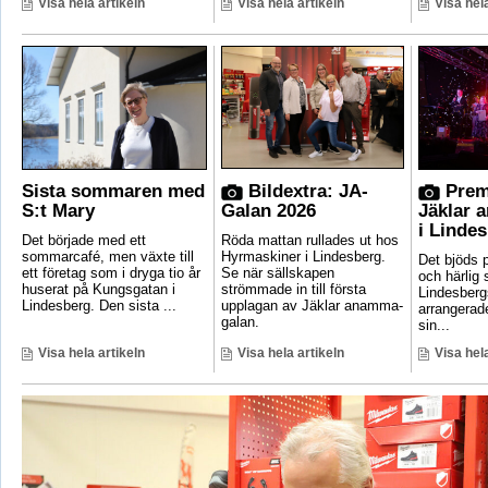
Visa hela artikeln
Visa hela artikeln
Visa hela
Sista sommaren med
Bildextra: JA-
Prem
S:t Mary
Galan 2026
Jäklar 
i Linde
Det började med ett
Röda mattan rullades ut hos
sommarcafé, men växte till
Hyrmaskiner i Lindesberg.
Det bjöds p
ett företag som i dryga tio år
Se när sällskapen
och härlig
huserat på Kungsgatan i
strömmade in till första
Lindesber
Lindesberg. Den sista ...
upplagan av Jäklar anamma-
arrangerad
galan.
sin...
Visa hela artikeln
Visa hela artikeln
Visa hela