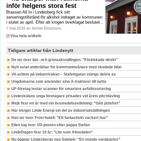
inför helgens stora fest
Brasseri All In i Lindesberg fick sitt
serveringstillstånd för alkohol indraget av kommunen
i slutet av april. Efter att krogen överklagat beslutet...
7 maj 2026 av Jennie Einarsson
Visa hela artikeln
Tidigare artiklar från Lindenytt
De tar över bär- och grönsaksodlingen: ”Förälskade direkt”
Nytt avtal underlättar för kommuninvånare med skadade bilar
VA-arbete på industrirakan – Stafettgatan stängs delvis av
Ungdomarna som använder sina A-traktorer till nytta
UF-företag testar scanner för smartare avfallssortering
Lindeskolans unga företagare prisades vid årets pitchtävling
Mejk firar ett år med sin livsmedelsavdelning: ”Gått jättefort”
Här inviger Linde Energi sin del av industriutställningen
Han tar över Frövi hotell: ”Ett fantastiskt vackert hus”
Ellen tog över VD-posten efter pappa Stefan
LindeDagen firar 10 år: ”Lite som Almedalen”
Nu öppnar Lindesbergs nya Solotek: ”En stunds vardagslyx”