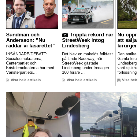
Sundman och
Trippla rekord när
Nu öppn
Andersson: ”Nu
StreetWeek intog
att sälj
räddar vi lasarettet”
Lindesberg
kirurge
INSÄNDARE/DEBATT:
Det blev en makalös folkfest
Den anrik
Socialdemokraterna,
på Linde Raceway, när
Gamla kirur
Centerpartiet och
StreetWeek gästade
Lindesberg 
Kristdemokraterna har med
Lindesberg under fredagen.
varit sjukh
Vänsterpartiets...
160 förare ...
förlossnings
Visa hela artikeln
Visa hela artikeln
Visa hela