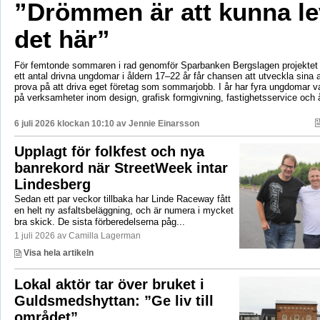
”Drömmen är att kunna le
det här”
För femtonde sommaren i rad genomför Sparbanken Bergslagen projektet 
ett antal drivna ungdomar i åldern 17–22 år får chansen att utveckla sina 
prova på att driva eget företag som sommarjobb. I år har fyra ungdomar va
på verksamheter inom design, grafisk formgivning, fastighetsservice och å
6 juli 2026 klockan 10:10 av
Jennie Einarsson
Upplagt för folkfest och nya
banrekord när StreetWeek intar
Lindesberg
Sedan ett par veckor tillbaka har Linde Raceway fått
en helt ny asfaltsbeläggning, och är numera i mycket
bra skick. De sista förberedelserna påg...
1 juli 2026 av Camilla Lagerman
Visa hela artikeln
Lokal aktör tar över bruket i
Guldsmedshyttan: ”Ge liv till
området”