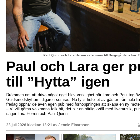
Paul Quinn och Lara Herren välkomnar till Bergsgårdens bar. F
Paul och Lara ger p
till ”Hytta” igen
Drömmen om att driva något eget blev verklighet när Lara och Paul tog öv
Guldsmedshyttan tidigare i somras. Nu fylls hotellet av gäster från hela 
fredag öppnar de även egen pub med förhoppningen att skapa en ny mötes
– Vi vill gärna välkomna folk hit, det blir en härlig kväll med livemusik, p
säger Lara Herren och Paul Quinn
23 juli 2026 klockan 13:21 av
Jennie Einarsson