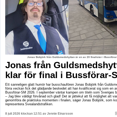
Jonas Bobjörk från Guldsmedshyttan är en av 20 finalister i Bussförar
Jonas från Guldsmedshyt
klar för final i Bussförar-
Ett sanneligen glatt humör har busschaufören Jonas Bobjörk från Guldsm
förra veckan fick det glädjande beskedet att han kvalificerat sig som en av 
Bussförar-SM 2026. I september väntar kampen om titeln som Sveriges b
– Jag blev väldigt förvånad och glad! Det är jättekul att få möjlighet att v
genomföra de praktiska momenten i finalen, säger Jonas Bobjörk, som 
representera Svealandstrafiken.
8 juli 2026 klockan 12:51 av
Jennie Einarsson