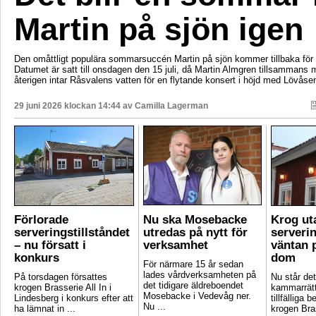
Martin på sjön igen
Den omåttligt populära sommarsuccén Martin på sjön kommer tillbaka för e
Datumet är satt till onsdagen den 15 juli, då Martin Almgren tillsammans
återigen intar Råsvalens vatten för en flytande konsert i höjd med Lövåse
29 juni 2026 klockan 14:44 av
Camilla Lagerman
Förlorade
Nu ska Mosebacke
Krog ut
serveringstillståndet
utredas på nytt för
serverin
– nu försatt i
verksamhet
väntan p
konkurs
dom
För närmare 15 år sedan
lades vårdverksamheten på
På torsdagen försattes
Nu står det 
det tidigare äldreboendet
krogen Brasserie All In i
kammarrätt
Mosebacke i Vedevåg ner.
Lindesberg i konkurs efter att
tillfälliga
Nu ...
ha lämnat in ...
krogen Bras