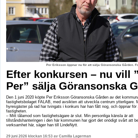
Per Eriksson öppnar nu för att sälja Göransonska Gården. F
Efter konkursen – nu vill 
Per” sälja Göransonska 
Den 1 juni 2020 köpte Per Eriksson Göransonska Gården av det kommun
fastighetsbolaget FALAB, med avsikten att utveckla centrum ytterligare. M
hyresgäster på rad har tvingats i konkurs har han fått nog, och öppnar för a
fastigheten.
– Mitt tålamod som fastighetsägare är slut. Min personliga känsla är att
tillståndshanteringen i den här kommunen har gjort det onödigt svårt att b
verksamhet här, säger han till LindeNytt.
29 juni 2026 klockan 16:53 av
Camilla Lagerman