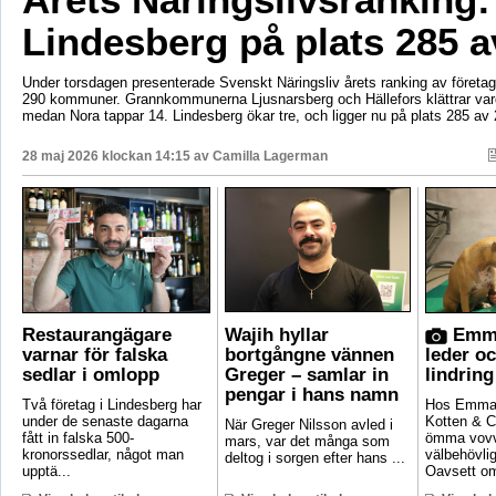
Lindesberg på plats 285 a
Under torsdagen presenterade Svenskt Näringsliv årets ranking av företags
290 kommuner. Grannkommunerna Ljusnarsberg och Hällefors klättrar vard
medan Nora tappar 14. Lindesberg ökar tre, och ligger nu på plats 285 av 
28 maj 2026 klockan 14:15 av
Camilla Lagerman
Restaurangägare
Wajih hyllar
Emma
varnar för falska
bortgångne vännen
leder o
sedlar i omlopp
Greger – samlar in
lindring
pengar i hans namn
Två företag i Lindesberg har
Hos Emma 
under de senaste dagarna
Kotten & C
När Greger Nilsson avled i
fått in falska 500-
ömma vovv
mars, var det många som
kronorssedlar, något man
välbehövli
deltog i sorgen efter hans ...
upptä...
Oavsett om